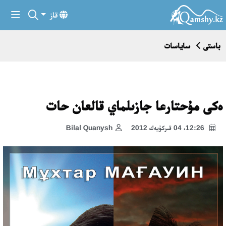
قاز
باستى
ساياسات
ەكى مۇحتارعا جازىلماي قالعان حات
12:26، 04 قىركۇيەك 2012
Bilal Quanysh