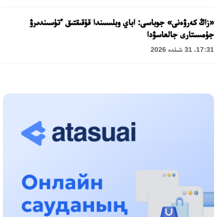
«زاڭ كەرۋەنى» جوباسى: اباي وبلىسىندا قۇقىقتىق ءتۇسىندىرۋ
جۇمىستارى جالعاسۋدا
17:31، 31 شىلدە 2026
حالىقارالىق «فورمۋلا-1 H2O» جارىسىن قونايەۆ قالاسىندا وتكىزۋ
جوسپارلانۋدا
13:13، 30 شىلدە 2026
اسحات اسىلبەكوۆ: كۇشتى بيلىككە كۇشتى تۇلعالار كەرەك!
12:01، 28 شىلدە 2026
ابزال دوستيار: دۋمان مۇحامەتكارىمدى الماتى تۇرمەسىنە اۋىستىرۋى
مۇمكىن
16:15، 27 شىلدە 2026