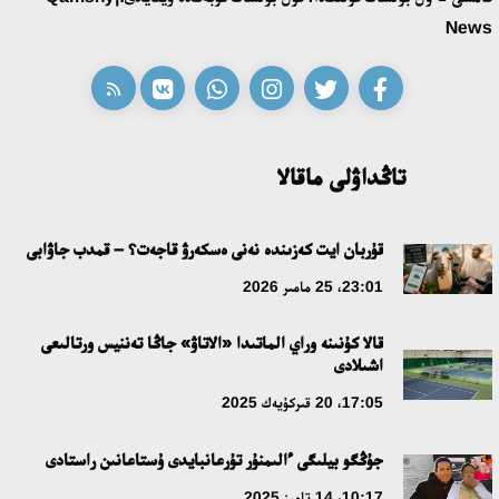
قازاق تىلىندەگى «قۇت» كونسەپتىسىنىڭ لينگۆومادەني سيپاتى
News
09:21، 21 شىلدە 2026
ابايدىڭ ادام تاربيەسى تۋرالى كوزقاراستارىنىڭ وزەكتىلىگى
18:59، 20 شىلدە 2026
تاڭداۋلى ماقالا
جاساندى ينتەللەكت: ادامزاتتىڭ كومەكشىسى مە، الدە باسەكەلەسى
مە؟
قۇربان ايت كەزىندە نەنى ەسكەرۋ قاجەت؟ – قمدب جاۋابى
18:16، 20 شىلدە 2026
23:01، 25 مامىر 2026
قالا كۇنىنە وراي الماتىدا «الاتاۋ» جاڭا تەننيس ورتالىعى
ۇلتتىق ءارحيۆتىڭ اشىلعانىنا 20 جىل: نەگىزگى جەتىستىكتەرى مەن
اشىلادى
دامۋ باعىتى
17:05، 20 قىركۇيەك 2025
17:09، 20 شىلدە 2026
جۇڭگو بيلىگى ءالىمنۇر تۇرعانبايدى ۇستاعانىن راستادى
مەملەكەت باسشىسى كوبەيتۇز كولىنىڭ جاي-كۇيىنە نازار اۋداردى
10:17، 14 تامىز 2025