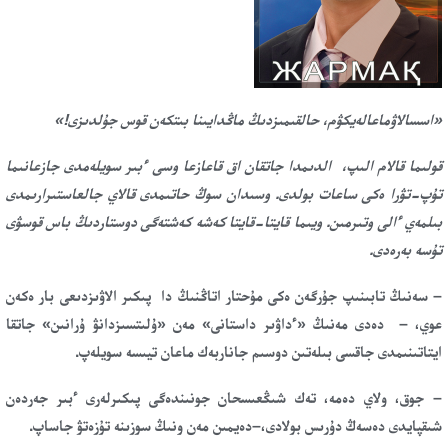
«ا
سسالاۋماعال
ەي
ك
ۋ
م، حالقىمىزدىڭ ماڭدايىنا بىتكەن قوس جۇلدىزى
!»
قولىما قالام الىپ، الدىمدا جاتقان اق قاعازعا وسى ءبىر سويلەمدى جازعانىما
تۇپ-تۋرا ەكى ساعات بولدى.
وسىدان سوڭ حاتىمدى قالاي جالعاستىرارىمدى
بىلمەي ءالى وتىرمىن. ويىما قايتا-قايتا كەشە كەشتەگى دوستار
دىڭ
باس قوسۋى
تۇسە بەرەدى.
– سەنىڭ تابىنىپ جۇرگەن ەكى مۇحتار اتاڭنىڭ دا پىكىر الاۋىزدىعى بار ەكەن
عوي، – دەدى مەنىڭ «ءداۋىر داستانى» مەن «ۇلىتسىزدانۋ ۇرانىن» جاتقا
ايتاتىنىمدى جاقسى بىلەتىن دوسىم جاناربەك ماعان تيىسە سويلەپ.
– جوق، ولاي دەمە، تەك شىڭعىسحان جونىندەگى پىكىرلەرى ءبىر جەردەن
شىقپايدى دەسەڭ دۇرىس بولادى،–دەيمىن مەن ونىڭ سوزىنە تۇزەتۋ جاساپ.