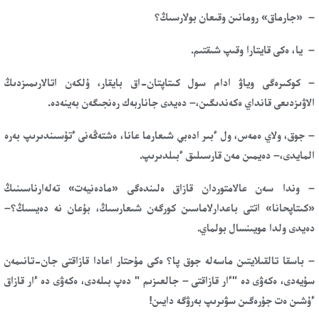
– «جارماق» رومانىن وقىعان بولارسىڭ؟
– يا، ەكى قايتارا وقىپ شىقتىم.
– كوكىرەگى وياۋ ادام سول كىتاپتان-اق بايقار، ۇلكەن اتالارىمىزدىڭ
الاۋىزدىعى قانداي ەكەندىگىن،– دەيدى جاناربەك رەنجىگەن بەينەدە.
– جوق، ولاي ەمەس، ول ءبىر ادەبي شىعارما عانا، ەشتەڭەنى ءتۇسىندىرىپ بەرە
المايدى،– دەيمىن مەن قارسىلىق ءبىلدىرىپ.
– وندا سەن عالامتوردان قازاق ەلىندەگى «مادەنيەت» تەلەارناسىنىڭ
«كىتاپحانا» اتتى باعدارلاماسىن كورگەن شىعارسىڭ، بۇعان نە دەيسىڭ؟–
دەيدى ولدا مويىنسال بولماي.
– باسقا تالقىلايتىن ماسەلە جوق پا؟ ەكى مۇحتار اعادا قازاقتى جان-تانىمەن
سۇيەدى، ەكەۋى دە "ءار قازاقتى – جالعىزىم " دەپ بىلەدى، ەكەۋى دە ءار قازاق
ءۇشىن ەت جۇرەگىن سۋىرىپ بەرۋگە دايىن!