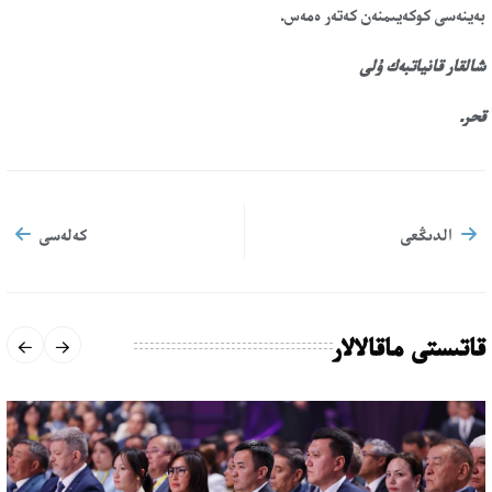
بەينەسى كوكەيىمنەن كەتەر ەمەس.
شالقار قانياتبەك ۇلى
قحر.
الدىڭعى
كەلەسى
قاتىستى ماقالالار