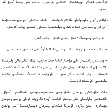
كوڭىلدەرىڭدەگى تۇيىنشەكتى شەشىپ بەرسىن،– دەدىم مەن باسقا ءسوز تابا
الماي.
قاراڭعى ءتۇن. جارقىراعان ەلەكتر شىراعىندا، باعانا جازعان ءبىر سويلەم سوزىمە
ءالى قاراپ وتىرمىن. كەنەت كىتاپ بولمەمنىڭ ەسىگى اشىلىپ ايەلىم كەلدى.
– نە جازىپ وتىرسىڭ؟ كەش بولىپ كەتتى، جاتساڭشى.
مەن ۇندەمەدىم. ول مەنىڭ الدىمداعى قاعازعا ءۇڭىلدى دە ءسوزىن جالعادى:
– وي، سەن راسىمەن ەكى مۇحتار اعاعا حات جازىپ، ۇيگە شاقىرعالى وتىرسىڭ
با؟ بىرەۋى اتا جۇرتتا، بىرەۋى ەۋروپادا، ال سەن قىتايداسىڭ. ونىڭ ۇستىنە، ول
كىسىلەر – ۇلى ادامدار، ال سەن – قاراپايىم قازاقسىڭ. مۇنىڭدى ەشكىم
بىلمەسىن، كۇلكىگە قالاسىڭ.
حات جازباقشى بولعان قاعازىمدى جىرتىپ-جىرتىپ تاستادىم. ءبىراق،
اڭگىمەسى جاراسقان ەكى مۇحتار اعانىڭ ءبىزدىڭ ۇيدە قوناق بولىپ وتىرعان
بەينەلەرى مەن ولاردى قۇمارتا تىڭداپ وتىرعان دوستارىمنىڭ ءماز بولعان