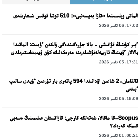
الماتى وبلىسىندا «تازا بەيسەنبى»: 510 توننا قوقىس شىعارىلدى
17:03، 06 تامىز 2026
ءبىر كۇننىڭ قۋانىشى - بالا جۇرەگىندەگى ۇلكەن ءۇمىت: الماتىدا
بالالار ءۇيىنىڭ تاربيەلەنۋشىلەرىنە مەرەكەلىك كۇن ۇيىمداستىرىلدى
17:31، 05 تامىز 2026
قالقامان-2 شاعىن اۋدانىندا 594 پاتەرى بار تۇرعىن ءۇيدى سالىپ
ءبىتتى
15:09، 05 تامىز 2026
Scopus-قا ماقالا، شەتەلگە قارجى: قازاقستان عىلىمىنىڭ ەسەبى
كىمگە كەرەك؟
00:21، 01 تامىز 2026