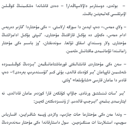
– بولدى، دوستارىم داۋلاسپاڭدار! – دەدى قاشاندا ەشكىمنىڭ كوڭىلىن
اۋىرتقىسى كەلمەيتىن باقىت.
– ولاي ەمەس،– دەپ ايدىن دا سوزگە ارلاستى. – ەكى مۇحتاردا ءقازىر دەربەس
ادام ەمەس، ەكەۋى دە بۇكىل قازاقتىڭ مۇحتارى، ءتىپتى بۇكىل ادامزاتتىڭ
مۇحتارى. ولار وسىنداي اسقاق تۇلعا. سوندىقتان، ءوز باسىم ەكى مۇحتار
زامانىندا تۋعانىمدى ماقتانىش ەتەمىن.
– سەن ەكى مۇحتاردى قانشالىقتى قورعاشتاعانىڭمەن ءبىزدىڭ كوڭىلىمىزدە
شەشىمىن تاپپاعان ءبىر كۇدىك قالدى، بۇنى كىم ءتۇسىندىرىپ بەرەدى؟– دەپ
قادىر دا ماعان قارسى «شابۋىلعا» ءوتتى.
ءبىر ءسات تىنىشتىق ورنادى. جاۋاپ كۇتكەن قارا كوزدەر ماعان قادالدى. نە
ايتارىمدى بىلمەي ءابىرجىپ قالدىم. از ۇنسىزدىكتەن كەيىن:
– وندا مەن ەكى مۇحتارعا حات جازىپ، ولاردى ۇيىمە شاقىرايىن، اقسارباس
سويىپ، استىلارىنا ات مىنگىزەيىن. سول داستارقاندا ەكى مۇحتار سەندەردىڭ