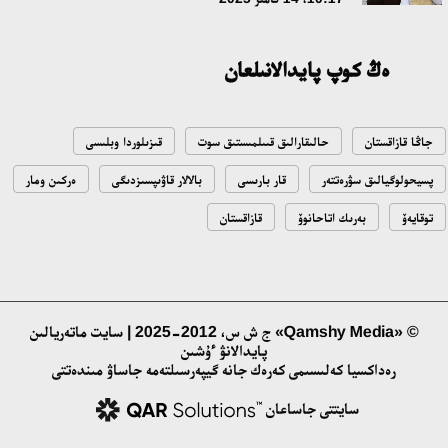
18:22، 17 شىلدە 2026
ەڭ كوپ پايدالانىلعان
التىن وردا تاريحىن وقىتۋدىڭ يننوۆاسيالىق تاسىلدەرى ەنگىزىلەدى
10:28، 15 شىلدە 2026
جاڭا قازاقستان
حالىقارالىق قىىلمىستىق سوت
قىزىلوردا وبلىسى
قازاقستان ۇقك: ۋاقىت سىن-قاتەرلەرى جانە ۇلتتىق مۇددەنى قورعاۋ
پسيحولوگيالىق سۋرەتتەر
قار بارىسى
بالالار قاۋىپسىزدىگى
ەركىن ومار
17:49، 13 شىلدە 2026
توقايەۆ
بەرىك اتاحانوۆ
قازاقستان
«تازا قازاقستان» اياسىندا شالكودەدە 7 تونناعا جۋىق قوقىس
جينالدى: رايىمبەك اۋدانىنداعى ەتنوفەستيۆال ەكولوگيالىق
مادەنيەتتىڭ ۇلگىسىن كورسەتتى
17:01، 12 شىلدە 2026
© «Qamshy Media» ج ش س، 2012-2025 | سايت ماتەريالىن
پايدالانۋ ءۇشىن
رەداكسيا كەلىسىمى كەرەك جانە گيپەرسىلتەمە جاساۋ مىندەتتى
ناۋقاستاردىڭ ەسەبىنەن بيزنەسىن دوڭگەلەتىپ وتىرعاندارعا باقىلاۋ
قاجەت!
سايتتى جاساعان
14:48، 12 شىلدە 2026