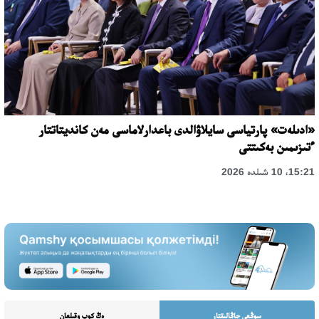
«ادىلەت» پارتياسى سايلاۋالدى باعدارلاماسى مەن كانديتاتتار
ءتىزىمىن بەكىتتى
15:21، 10 شىلدە 2026
سوڭعى جاڭالىقتار
ەڭ كوپ وقىلعان