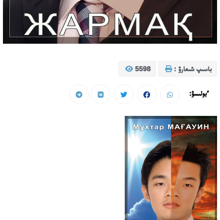
باسىپ شىعارۋ :
5598
ءبولىسۋ: