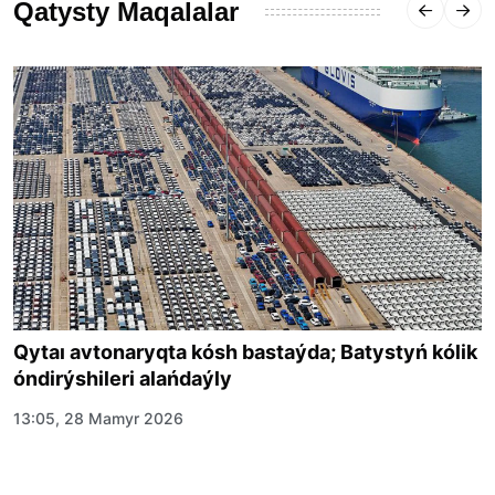
Qatysty Maqalalar
Qytaı avtonaryqta kósh bastaýda; Batystyń kólik
óndirýshileri alańdaýly
13:05, 28 Mamyr 2026