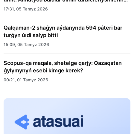
merekelik kún uıymdastyryldy
17:31, 05 Tamyz 2026
Qalqaman-2 shaǵyn aýdanynda 594 páteri bar
turǵyn úıdi salyp bitti
15:09, 05 Tamyz 2026
Scopus-qa maqala, shetelge qarjy: Qazaqstan
ǵylymynyń esebi kimge kerek?
00:21, 01 Tamyz 2026
«Zań kerýeni» jobasy: Abaı oblysynda quqyqtyq
túsindirý jumystary jalǵasýda
17:31, 31 Shilde 2026
Halyqaralyq «Formýla-1 H2O» jarysyn Qonaev