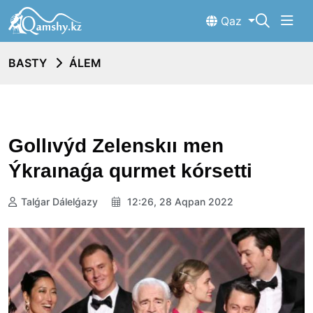
Qaz
BASTY
ÁLEM
Gollıvýd Zelenskıı men
Ýkraınaǵa qurmet kórsetti
Talǵar Dálelǵazy
12:26, 28 Aqpan 2022