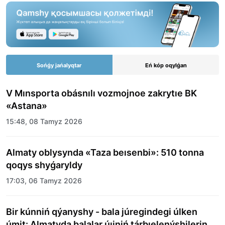
Sońǵy jańalyqtar
Eń kóp oqylǵan
V Mınsporta obásnılı vozmojnoe zakrytıe BK
«Astana»
15:48, 08 Tamyz 2026
Almaty oblysynda «Taza beısenbi»: 510 tonna
qoqys shyǵaryldy
17:03, 06 Tamyz 2026
Bir kúnniń qýanyshy - bala júregindegi úlken
úmit: Almatyda balalar úıiniń tárbıelenýshilerine