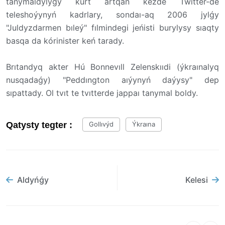
tanymaldylyǵy kúrt artqan kezde Twitter-de
teleshoýynyń kadrlary, sondaı-aq 2006 jylǵy
"Juldyzdarmen bıleý" fılmindegi jeńisti burylysy sıaqty
basqa da kórinister keń tarady.
Brıtandyq akter Hú Bonnevıll Zelenskııdi (ýkraınalyq
nusqadaǵy) "Peddıngton aıýynyń daýysy" dep
sıpattady. Ol tvıt te tvıtterde jappaı tanymal boldy.
Qatysty tegter :
Gollıvýd
Ýkraına
Aldyńǵy
Kelesi