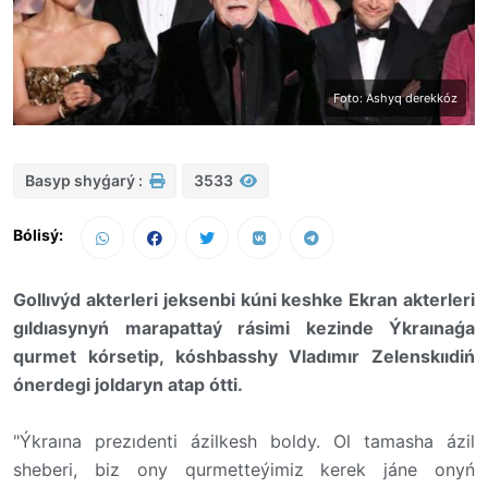
Foto: Ashyq derekkóz
Basyp shyǵarý :
3533
Bólisý:
Gollıvýd akterleri jeksenbi kúni keshke Ekran akterleri
gıldıasynyń marapattaý rásimi kezinde Ýkraınaǵa
qurmet kórsetip, kóshbasshy Vladımır Zelenskııdiń
ónerdegi joldaryn atap ótti.
"Ýkraına prezıdenti ázilkesh boldy. Ol tamasha ázil
sheberi, biz ony qurmetteýimiz kerek jáne onyń