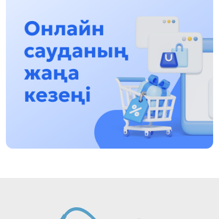
qalasynda ótkizý josparlanýda
13:13, 30 Shilde 2026
Asqat Asylbekov: Kúshti bılikke kúshti tulǵalar
kerek!
12:01, 28 Shilde 2026
Abzal Dostıar: Dýman Muhametkárimdi Almaty
túrmesine aýystyrýy múmkin
16:15, 27 Shilde 2026
Óskenbaı Qulataıuly: Rýhanıatqa qyzmet etken
qalamger
17:46, 26 Shilde 2026