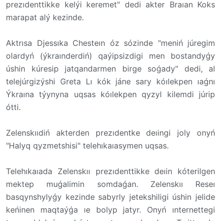
prezıdenttikke kelýi keremet" dedi akter Braıan Koks
marapat alý kezinde.
Aktrısa Djessıka Chesteın óz sózinde "meniń júregim
olardyń (ýkraınderdiń) qaýipsizdigi men bostandyǵy
úshin kúresip jatqandarmen birge soǵady" dedi, al
telejúrgizýshi Greta Lı kók jáne sary kóılekpen ıaǵnı
Ýkraına týynyna uqsas kóılekpen qyzyl kilemdi júrip
ótti.
Zelenskııdiń akterden prezıdentke deıingi joly onyń
"Halyq qyzmetshisi" telehıkaıasymen uqsas.
Telehıkaıada Zelenskıı prezıdenttikke deıin kóterilgen
mektep muǵalimin somdaǵan. Zelenskıı Reseı
basqynshylyǵy kezinde sabyrly jetekshiligi úshin jelide
keńinen maqtaýǵa ıe bolyp jatyr. Onyń ınternettegi