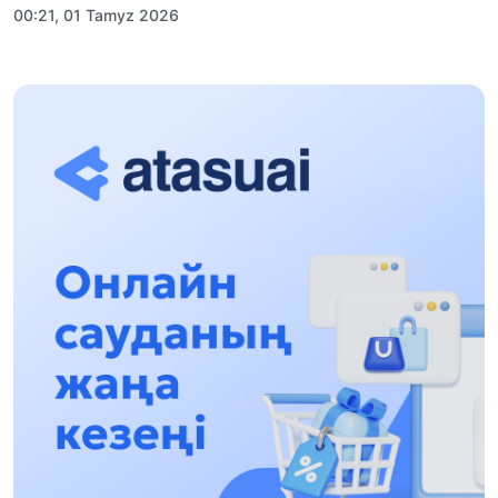
00:21, 01 Tamyz 2026
«Zań kerýeni» jobasy: Abaı oblysynda quqyqtyq
túsindirý jumystary jalǵasýda
17:31, 31 Shilde 2026
Halyqaralyq «Formýla-1 H2O» jarysyn Qonaev
qalasynda ótkizý josparlanýda
13:13, 30 Shilde 2026
Asqat Asylbekov: Kúshti bılikke kúshti tulǵalar
kerek!
12:01, 28 Shilde 2026
Abzal Dostıar: Dýman Muhametkárimdi Almaty