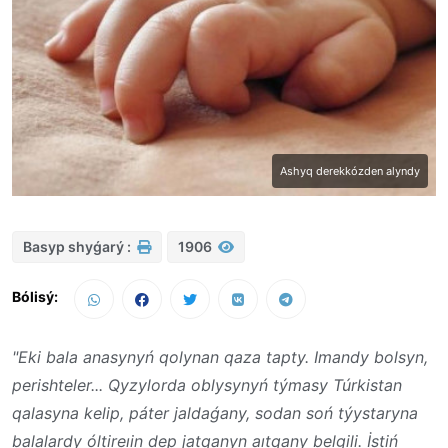
Ashyq derekkózden alyndy
Basyp shyǵarý :
1906
Bólisý:
"Eki bala anasynyń qolynan qaza tapty. Imandy bolsyn,
perishteler... Qyzylorda oblysynyń týmasy Túrkistan
qalasyna kelip, páter jaldaǵany, sodan soń týystaryna
balalardy óltireıin dep jatqanyn aıtqany belgili. İstiń