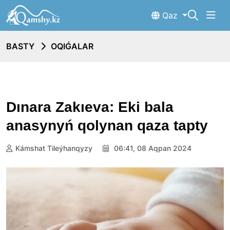
Qaz
BASTY
OQIǴALAR
Dınara Zakıeva: Eki bala
anasynyń qolynan qaza tapty
Kámshat Tileýhanqyzy
06:41, 08 Aqpan 2024