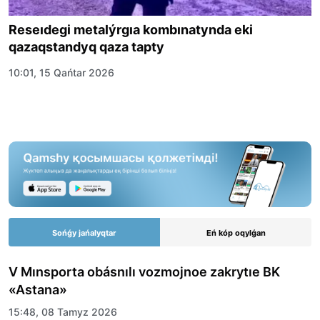
Reseıdegi metalýrgıa kombınatynda eki
qazaqstandyq qaza tapty
10:01, 15 Qańtar 2026
Sońǵy jańalyqtar
Eń kóp oqylǵan
V Mınsporta obásnılı vozmojnoe zakrytıe BK
«Astana»
15:48, 08 Tamyz 2026