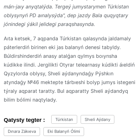
mán-jaıy anyqtalýda. Tergeý jumystarymen Túrkistan
oblysynyń PD aınalysýda", dep jazdy Bala quqyqtary
jónindegi ýákil jelidegi paraqshasynda.
Aıta ketsek, 7 aqpanda Túrkistan qalasynda jaldamaly
páterlerdiń birinen eki jas balanyń denesi tabyldy.
Búldirshinderdiń anasy atalǵan qylmys boıynsha
kúdikke ilindi. Jergilikti Otyrar telearnasy kúdikti áıeldiń
Qyzylorda oblysy, Shıeli aýdanyndaǵy Pýshkın
atyndaǵy №46 mektepte tárbıeshi bolyp jumys istegeni
týraly aqparat taratty. Bul aqparatty Shıeli aýdandyq
bilim bólimi naqtylady.
Qatysty tegter :
Túrkistan
Shıeli Aýdany
Dınara Zákıeva
Eki Balanyń Ólimi