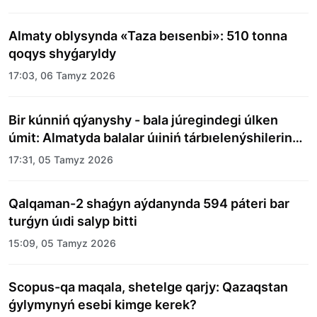
Almaty oblysynda «Taza beısenbi»: 510 tonna
qoqys shyǵaryldy
17:03, 06 Tamyz 2026
Bir kúnniń qýanyshy - bala júregindegi úlken
úmit: Almatyda balalar úıiniń tárbıelenýshilerine
merekelik kún uıymdastyryldy
17:31, 05 Tamyz 2026
Qalqaman-2 shaǵyn aýdanynda 594 páteri bar
turǵyn úıdi salyp bitti
15:09, 05 Tamyz 2026
Scopus-qa maqala, shetelge qarjy: Qazaqstan
ǵylymynyń esebi kimge kerek?