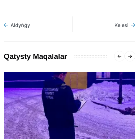
Aldyńǵy
Kelesi
Qatysty Maqalalar