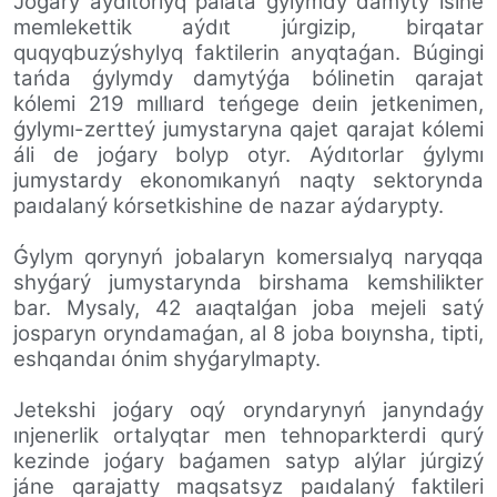
Joǵary aýdıtorlyq palata ǵylymdy damytý isine
memlekettik aýdıt júrgizip, birqatar
quqyqbuzýshylyq faktilerin anyqtaǵan. Búgingi
tańda ǵylymdy damytýǵa bólinetin qarajat
kólemi 219 mıllıard teńgege deıin jetkenimen,
ǵylymı-zertteý jumystaryna qajet qarajat kólemi
áli de joǵary bolyp otyr. Aýdıtorlar ǵylymı
jumystardy ekonomıkanyń naqty sektorynda
paıdalaný kórsetkishine de nazar aýdarypty.
Ǵylym qorynyń jobalaryn komersıalyq naryqqa
shyǵarý jumystarynda birshama kemshilikter
bar. Mysaly, 42 aıaqtalǵan joba mejeli satý
josparyn oryndamaǵan, al 8 joba boıynsha, tipti,
eshqandaı ónim shyǵarylmapty.
Jetekshi joǵary oqý oryndarynyń janyndaǵy
ınjenerlik ortalyqtar men tehnoparkterdi qurý
kezinde joǵary baǵamen satyp alýlar júrgizý
jáne qarajatty maqsatsyz paıdalaný faktileri