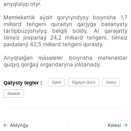
anyqtalyp otyr.
Memlekettik aýdıt qorytyndysy boıynsha 1,7
mıllıard teńgeni quraıtyn qarjyǵa baılanysty
tártipbuzýshylyq belgili boldy. Al qarajatty
tıimsiz josparlaý 24,2 mıllıard teńgeni, tıimsiz
paıdalaný 42,5 mıllıard teńgeni quraıdy.
Anyqtalǵan máseleler boıynsha materıaldar
quqyq qorǵaý organdaryna joldanady.
Qatysty tegter :
Ǵjbm
Ǵǵylym Qory
Damý
Saıasat
Aldyńǵy
Kelesi