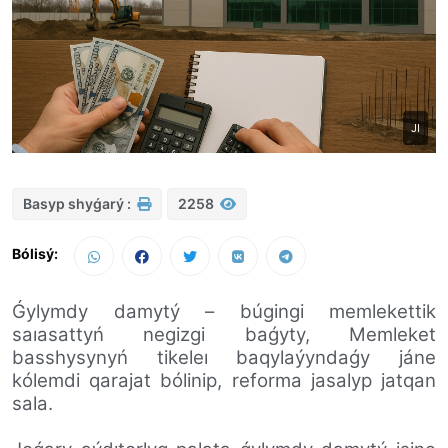
JI
Basyp shyǵarý :
2258
Bólisý:
Ǵylymdy damytý – búgingi memlekettik
saıasattyń negizgi baǵyty, Memleket
basshysynyń tikeleı baqylaýyndaǵy jáne
kólemdi qarajat bólinip, reforma jasalyp jatqan
sala.