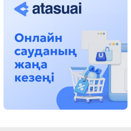
13:13, 30 Shilde 2026
Asqat Asylbekov: Kúshti bılikke kúshti tulǵalar
kerek!
12:01, 28 Shilde 2026
Abzal Dostıar: Dýman Muhametkárimdi Almaty
túrmesine aýystyrýy múmkin
16:15, 27 Shilde 2026
Óskenbaı Qulataıuly: Rýhanıatqa qyzmet etken
qalamger
17:46, 26 Shilde 2026
Eńbek adamyna kórsetilgen qurmet: Almaty