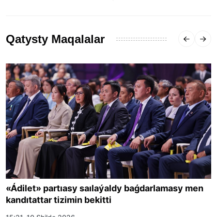
Qatysty Maqalalar
«Ádilet» partıasy saılaýaldy baǵdarlamasy men
kandıtattar tizimin bekitti