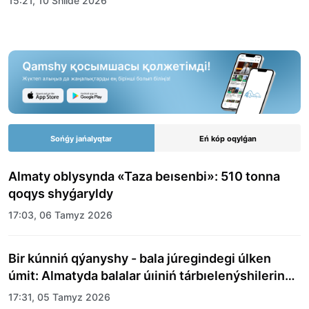
15:21, 10 Shilde 2026
Sońǵy jańalyqtar
Eń kóp oqylǵan
Almaty oblysynda «Taza beısenbi»: 510 tonna
qoqys shyǵaryldy
17:03, 06 Tamyz 2026
Bir kúnniń qýanyshy - bala júregindegi úlken
úmit: Almatyda balalar úıiniń tárbıelenýshilerine
merekelik kún uıymdastyryldy
17:31, 05 Tamyz 2026