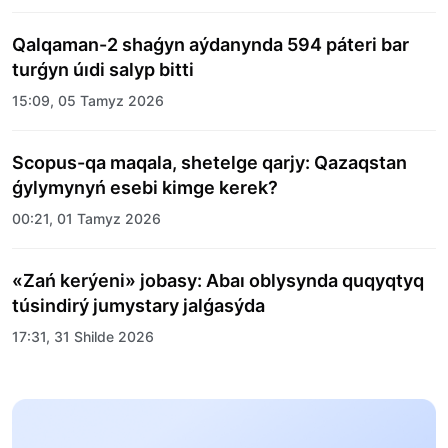
Qalqaman-2 shaǵyn aýdanynda 594 páteri bar
turǵyn úıdi salyp bitti
15:09, 05 Tamyz 2026
Scopus-qa maqala, shetelge qarjy: Qazaqstan
ǵylymynyń esebi kimge kerek?
00:21, 01 Tamyz 2026
«Zań kerýeni» jobasy: Abaı oblysynda quqyqtyq
túsindirý jumystary jalǵasýda
17:31, 31 Shilde 2026
Halyqaralyq «Formýla-1 H2O» jarysyn Qonaev
qalasynda ótkizý josparlanýda