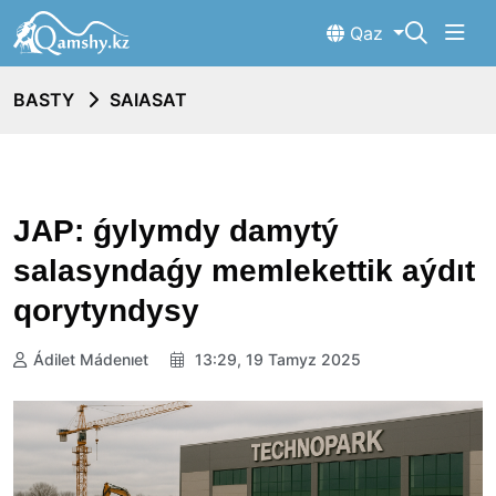
Qaz
BASTY
SAIASAT
JAP: ǵylymdy damytý
salasyndaǵy memlekettik aýdıt
qorytyndysy
Ádilet Mádenıet
13:29, 19 Tamyz 2025