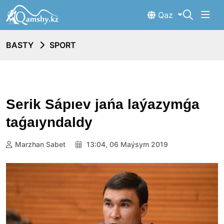
Qaz
BASTY
SPORT
Serik Sápıev jańa laýazymǵa
taǵaıyndaldy
Marzhan Sabet
13:04, 06 Maýsym 2019