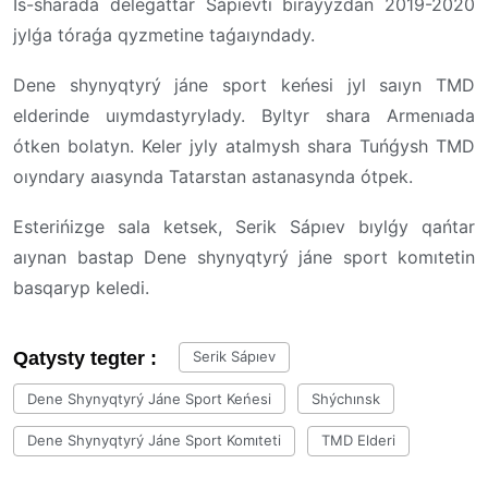
İs-sharada delegattar Sápıevti biraýyzdan 2019-2020
jylǵa tóraǵa qyzmetine taǵaıyndady.
Dene shynyqtyrý jáne sport keńesi jyl saıyn TMD
elderinde uıymdastyrylady. Byltyr shara Armenıada
ótken bolatyn. Keler jyly atalmysh shara Tuńǵysh TMD
oıyndary aıasynda Tatarstan astanasynda ótpek.
Esterińizge sala ketsek, Serik Sápıev bıylǵy qańtar
aıynan bastap Dene shynyqtyrý jáne sport komıtetin
basqaryp keledi.
Qatysty tegter :
Serik Sápıev
Dene Shynyqtyrý Jáne Sport Keńesi
Shýchınsk
Dene Shynyqtyrý Jáne Sport Komıteti
TMD Elderi