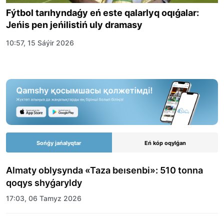
Fýtbol tarıhyndaǵy eń este qalarlyq oqıǵalar:
Jeńis pen jeńilistiń uly dramasy
10:57, 15 Sáýir 2026
Sońǵy jańalyqtar
Eń kóp oqylǵan
Almaty oblysynda «Taza beısenbi»: 510 tonna
qoqys shyǵaryldy
17:03, 06 Tamyz 2026