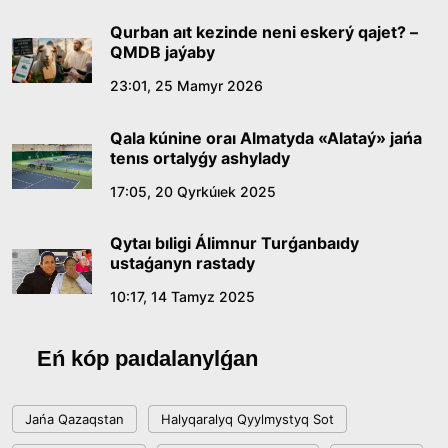
09:21, 21 Shilde 2026
Qurban aıt kezinde neni eskerý qajet? –
QMDB jaýaby
Abaıdyń adam tárbıesi týraly kózqarastarynyń
23:01, 25 Mamyr 2026
ózektiligi
Qala kúnine oraı Almatyda «Alataý» jańa
18:59, 20 Shilde 2026
tenıs ortalyǵy ashylady
17:05, 20 Qyrkúıek 2025
Jasandy ıntellekt: adamzattyń kómekshisi me,
álde básekelesi me?
Qytaı bıligi Álimnur Turǵanbaıdy
18:16, 20 Shilde 2026
ustaǵanyn rastady
10:17, 14 Tamyz 2025
Ulttyq arhıvtiń ashylǵanyna 20 jyl: negizgi
jetistikteri men damý baǵyty
Eń kóp paıdalanylǵan
17:09, 20 Shilde 2026
Jańa Qazaqstan
Halyqaralyq Qyylmystyq Sot
Memleket basshysy Kóbeıtuz kóliniń jaı-kúıine