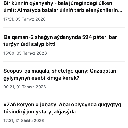
Bir kúnniń qýanyshy - bala júregindegi úlken
úmit: Almatyda balalar úıiniń tárbıelenýshilerine
merekelik kún uıymdastyryldy
17:31, 05 Tamyz 2026
Qalqaman-2 shaǵyn aýdanynda 594 páteri bar
turǵyn úıdi salyp bitti
15:09, 05 Tamyz 2026
Scopus-qa maqala, shetelge qarjy: Qazaqstan
ǵylymynyń esebi kimge kerek?
00:21, 01 Tamyz 2026
«Zań kerýeni» jobasy: Abaı oblysynda quqyqtyq
túsindirý jumystary jalǵasýda
17:31, 31 Shilde 2026