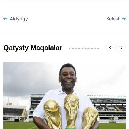
Aldyńǵy
Kelesi
Qatysty Maqalalar