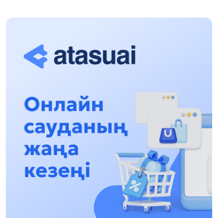
Halyqaralyq «Formýla-1 H2O» jarysyn Qonaev
qalasynda ótkizý josparlanýda
13:13, 30 Shilde 2026
Asqat Asylbekov: Kúshti bılikke kúshti tulǵalar
kerek!
12:01, 28 Shilde 2026
Abzal Dostıar: Dýman Muhametkárimdi Almaty
túrmesine aýystyrýy múmkin
16:15, 27 Shilde 2026
Óskenbaı Qulataıuly: Rýhanıatqa qyzmet etken
qalamger
17:46, 26 Shilde 2026