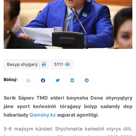
Basyp shyǵarý :
5111
Bólisý:
Serik Sápıev TMD elderi boıynsha Dene shynyqtyrý
jáne sport keńesiniń tóraǵasy bolyp saılandy dep
habarlaıdy
Qamshy.kz
aqparat agenttigi.
5-6 maýsym kúnderi Shýchınskte keńestiń otyrys ótti.