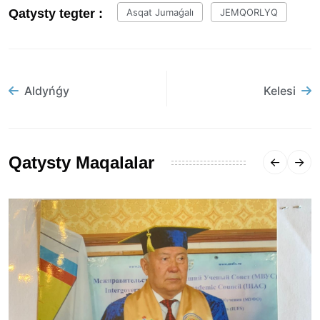
Qatysty tegter :
Asqat Jumaǵalı
JEMQORLYQ
Aldyńǵy
Kelesi
Qatysty Maqalalar