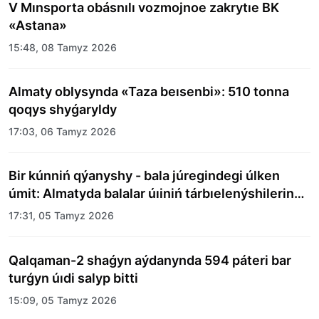
V Mınsporta obásnılı vozmojnoe zakrytıe BK
«Astana»
15:48, 08 Tamyz 2026
Almaty oblysynda «Taza beısenbi»: 510 tonna
qoqys shyǵaryldy
17:03, 06 Tamyz 2026
Bir kúnniń qýanyshy - bala júregindegi úlken
úmit: Almatyda balalar úıiniń tárbıelenýshilerine
merekelik kún uıymdastyryldy
17:31, 05 Tamyz 2026
Qalqaman-2 shaǵyn aýdanynda 594 páteri bar
turǵyn úıdi salyp bitti
15:09, 05 Tamyz 2026