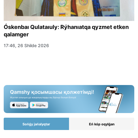
Óskenbaı Qulataıuly: Rýhanıatqa qyzmet etken
qalamger
17:46, 26 Shilde 2026
Sońǵy jańalyqtar
Eń kóp oqylǵan