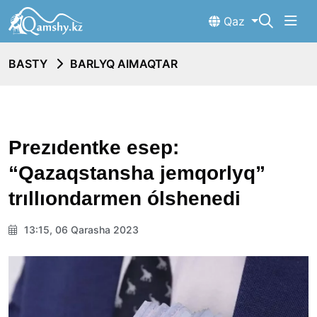
Qaz
BASTY
BARLYQ AIMAQTAR
Prezıdentke esep:
“Qazaqstansha jemqorlyq”
trıllıondarmen ólshenedi
13:15, 06 Qarasha 2023