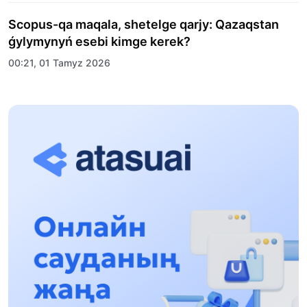
Scopus-qa maqala, shetelge qarjy: Qazaqstan
ǵylymynyń esebi kimge kerek?
00:21, 01 Tamyz 2026
«Zań kerýeni» jobasy: Abaı oblysynda quqyqtyq
túsindirý jumystary jalǵasýda
17:31, 31 Shilde 2026
Halyqaralyq «Formýla-1 H2O» jarysyn Qonaev
qalasynda ótkizý josparlanýda
13:13, 30 Shilde 2026
Asqat Asylbekov: Kúshti bılikke kúshti tulǵalar
kerek!
12:01, 28 Shilde 2026