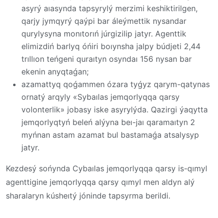
asyrý aıasynda tapsyrylý merzimi keshiktirilgen,
qarjy jymqyrý qaýpi bar áleýmettik nysandar
qurylysyna monıtorıń júrgizilip jatyr. Agenttik
elimizdiń barlyq óńiri boıynsha jalpy búdjeti 2,44
trıllıon teńgeni quraıtyn osyndaı 156 nysan bar
ekenin anyqtaǵan;
azamattyq qoǵammen ózara tyǵyz qarym-qatynas
ornatý arqyly «Sybaılas jemqorlyqqa qarsy
volonterlik» jobasy iske asyrylýda. Qazirgi ýaqytta
jemqorlyqtyń beleń alýyna beı-jaı qaramaıtyn 2
myńnan astam azamat bul bastamaǵa atsalysyp
jatyr.
Kezdesý sońynda Cybaılas jemqorlyqqa qarsy is-qımyl
agenttigine jemqorlyqqa qarsy qımyl men aldyn alý
sharalaryn kúsheıtý jóninde tapsyrma berildi.