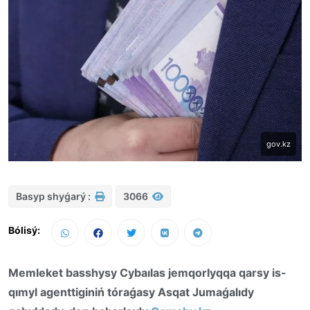
gov.kz
Basyp shyǵarý :
3066
Bólisý:
Memleket basshysy Cybaılas jemqorlyqqa qarsy is-
qımyl agenttiginiń tóraǵasy Asqat Jumaǵalıdy