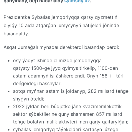
qabyldady, dep habarlaıdy
Qamshy.kz
.
Prezıdentke Sybaılas jemqorlyqqa qarsy qyzmettiń
bıylǵy 10 aıda atqarǵan jumysynyń nátıjeleri jóninde
baıandaldy.
Asqat Jumaǵalı mynadaı derekterdi baıandap berdi:
osy ýaqyt ishinde elimizde jemqorlyqqa
qatysty 1500-ge jýyq qylmys tirkelip, 1100-den
astam adamnyń isi áshkerelendi. Onyń 158-i – túrli
deńgeıdegi basshylar;
sotqa myńnan astam is joldanyp, 282 mıllıard teńge
shyǵyn óteldi;
2022 jyldan beri búdjetke jáne kvazımemlekettik
sektor sýbektilerine quny shamamen 857 mıllıard
teńge bolatyn múlik aktıvteri men qarjy qaıtarylǵan;
sybaılas jemqorlyq táýekelderi kartasyn júzege