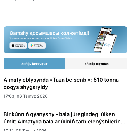
Sońǵy jańalyqtar
Eń kóp oqylǵan
Almaty oblysynda «Taza beısenbi»: 510 tonna
qoqys shyǵaryldy
17:03, 06 Tamyz 2026
Bir kúnniń qýanyshy - bala júregindegi úlken
úmit: Almatyda balalar úıiniń tárbıelenýshilerine
merekelik kún uıymdastyryldy
17:31, 05 Tamyz 2026