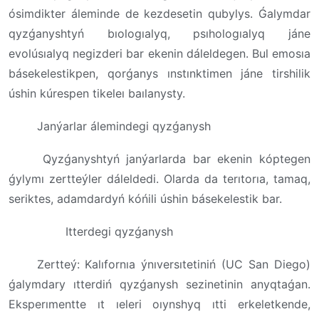
ósimdikter áleminde de kezdesetin qubylys. Ǵalymdar
qyzǵanyshtyń bıologıalyq, psıhologıalyq jáne
evolúsıalyq negizderi bar ekenin dáleldegen. Bul emosıa
básekelestikpen, qorǵanys ınstınktimen jáne tirshilik
úshin kúrespen tikeleı baılanysty.
Janýarlar álemindegi qyzǵanysh
Qyzǵanyshtyń janýarlarda bar ekenin kóptegen
ǵylymı zertteýler dáleldedi. Olarda da terıtorıa, tamaq,
seriktes, adamdardyń kóńili úshin básekelestik bar.
Itterdegi qyzǵanysh
Zertteý: Kalıfornıa ýnıversıtetiniń (UC San Diego)
ǵalymdary ıtterdiń qyzǵanysh sezinetinin anyqtaǵan.
Eksperımentte ıt ıeleri oıynshyq ıtti erkeletkende,