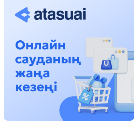
13:13, 30 Shilde 2026
Asqat Asylbekov: Kúshti bılikke kúshti tulǵalar
kerek!
12:01, 28 Shilde 2026
Abzal Dostıar: Dýman Muhametkárimdi Almaty
túrmesine aýystyrýy múmkin
16:15, 27 Shilde 2026
Óskenbaı Qulataıuly: Rýhanıatqa qyzmet etken
qalamger
17:46, 26 Shilde 2026
Eńbek adamyna kórsetilgen qurmet: Almaty