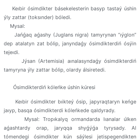
Keıbir ósimdikter básekelesterin basyp tastaý úshin
ýly zattar (toksınder) bóledi.
Mysal:
Jańǵaq aǵashy (Juglans nigra) tamyrynan “ıýglon”
dep atalatyn zat bólip, janyndaǵy ósimdikterdiń ósýin
tejeıdi.
Jýsan (Artemisia) aınalasyndaǵy ósimdikterdiń
tamyryna ýly zattar bólip, olardy álsiretedi.
Ósimdikterdiń kóleńke úshin kúresi
Keıbir ósimdikter bıikteý ósip, japyraqtaryn keńge
jaıyp, basqa ósimdikterdi kóleńkede qaldyrady.
Mysal: Tropıkalyq ormandarda lıanalar úlken
aǵashtardy orap, jaryqqa shyǵýǵa tyrysady. Al
tómendegi ósimdikter kún sáýlesi jetispegendikten