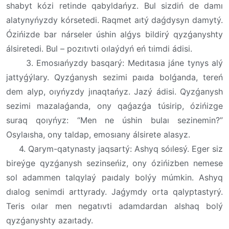
shabyt kózi retinde qabyldańyz. Bul sizdiń de damı
alatynyńyzdy kórsetedi. Raqmet aıtý daǵdysyn damytý.
Ózińizde bar nárseler úshin alǵys bildirý qyzǵanyshty
álsiretedi. Bul – pozıtıvti oılaýdyń eń tıimdi ádisi.
3. Emosıańyzdy basqarý: Medıtasıa jáne tynys alý
jattyǵýlary. Qyzǵanysh sezimi paıda bolǵanda, tereń
dem alyp, oıyńyzdy jınaqtańyz. Jazý ádisi. Qyzǵanysh
sezimi mazalaǵanda, ony qaǵazǵa túsirip, ózińizge
suraq qoıyńyz: “Men ne úshin bulaı sezinemin?”
Osylaısha, ony taldap, emosıany álsirete alasyz.
4. Qarym-qatynasty jaqsartý: Ashyq sóılesý. Eger siz
bireýge qyzǵanysh sezinseńiz, ony ózińizben nemese
sol adammen talqylaý paıdaly bolýy múmkin. Ashyq
dıalog senimdi arttyrady. Jaǵymdy orta qalyptastyrý.
Teris oılar men negatıvti adamdardan alshaq bolý
qyzǵanyshty azaıtady.