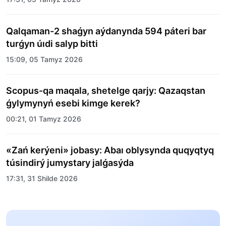
Qalqaman-2 shaǵyn aýdanynda 594 páteri bar
turǵyn úıdi salyp bitti
15:09, 05 Tamyz 2026
Scopus-qa maqala, shetelge qarjy: Qazaqstan
ǵylymynyń esebi kimge kerek?
00:21, 01 Tamyz 2026
«Zań kerýeni» jobasy: Abaı oblysynda quqyqtyq
túsindirý jumystary jalǵasýda
17:31, 31 Shilde 2026
Halyqaralyq «Formýla-1 H2O» jarysyn Qonaev
qalasynda ótkizý josparlanýda