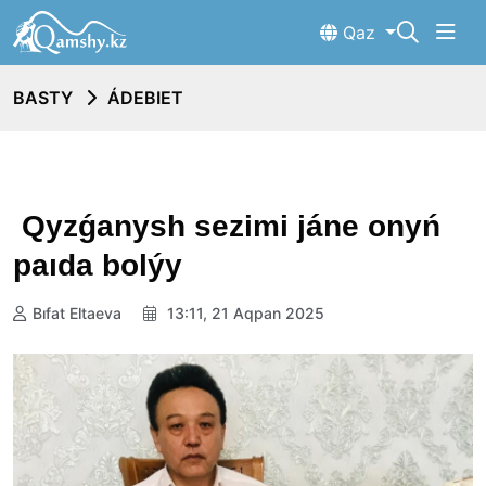
Qaz
BASTY
ÁDEBIET
Qyzǵanysh sezimi jáne onyń
paıda bolýy
Bıfat Eltaeva
13:11, 21 Aqpan 2025