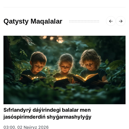
Qatysty Maqalalar
Sıfrlandyrý dáýirindegi balalar men
jasóspirimderdiń shyǵarmashylyǵy
03:00, 02 Naýryz 2026