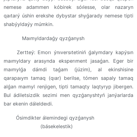
nemese adammen kóbirek sóılesse, olar nazaryn
qaıtarý úshin erekshe dybystar shyǵarady nemese tipti
shabýyldaýy múmkin.
Maımyldardaǵy qyzǵanysh
Zertteý: Emorı ýnıversıtetiniń ǵalymdary kapýsın
maımyldary arasynda eksperıment jasaǵan. Eger bir
maımylǵa dámdi taǵam (júzim), al ekinshisine
qarapaıym tamaq (qıar) berilse, tómen sapaly tamaq
alǵan maımyl renjigen, tipti tamaqty laqtyryp jibergen.
Bul ádiletsizdik sezimi men qyzǵanyshtyń janýarlarda
bar ekenin dáleldeıdi.
Ósimdikter álemindegi qyzǵanysh
(básekelestik)