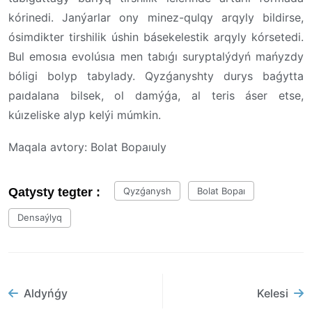
kórinedi. Janýarlar ony minez-qulqy arqyly bildirse,
ósimdikter tirshilik úshin básekelestik arqyly kórsetedi.
Bul emosıa evolúsıa men tabıǵı suryptalýdyń mańyzdy
bóligi bolyp tabylady. Qyzǵanyshty durys baǵytta
paıdalana bilsek, ol damýǵa, al teris áser etse,
kúızeliske alyp kelýi múmkin.
Maqala avtory: Bolat Bopaıuly
Qatysty tegter :
Qyzǵanysh
Bolat Bopaı
Densaýlyq
Aldyńǵy
Kelesi