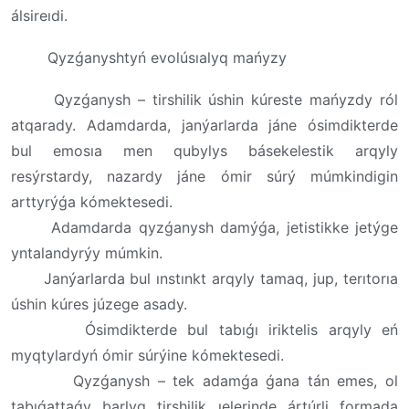
álsireıdi.
Qyzǵanyshtyń evolúsıalyq mańyzy
Qyzǵanysh – tirshilik úshin kúreste mańyzdy ról
atqarady. Adamdarda, janýarlarda jáne ósimdikterde
bul emosıa men qubylys básekelestik arqyly
resýrstardy, nazardy jáne ómir súrý múmkindigin
arttyrýǵa kómektesedi.
Adamdarda qyzǵanysh damýǵa, jetistikke jetýge
yntalandyrýy múmkin.
Janýarlarda bul ınstınkt arqyly tamaq, jup, terıtorıa
úshin kúres júzege asady.
Ósimdikterde bul tabıǵı iriktelis arqyly eń
myqtylardyń ómir súrýine kómektesedi.
Qyzǵanysh – tek adamǵa ǵana tán emes, ol
tabıǵattaǵy barlyq tirshilik ıelerinde ártúrli formada