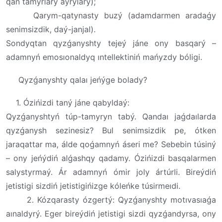
qan tamyrlary aýrýlary);
Qarym-qatynasty buzý (adamdarmen aradaǵy
senimsizdik, daý-janjal).
Sondyqtan qyzǵanyshty tejeý jáne ony basqarý –
adamnyń emosıonaldyq ıntellektiniń mańyzdy bóligi.
Qyzǵanyshty qalaı jeńýge bolady?
1. Ózińizdi taný jáne qabyldaý:
Qyzǵanyshtyń túp-tamyryn tabý. Qandaı jaǵdaılarda
qyzǵanysh sezinesiz? Bul senimsizdik pe, ótken
jaraqattar ma, álde qoǵamnyń áseri me? Sebebin túsiný
– ony jeńýdiń alǵashqy qadamy. Ózińizdi basqalarmen
salystyrmaý. Ár adamnyń ómir joly ártúrli. Bireýdiń
jetistigi sizdiń jetistigińizge kóleńke túsirmeıdi.
2. Kózqarasty ózgertý: Qyzǵanyshty motıvasıaǵa
aınaldyrý. Eger bireýdiń jetistigi sizdi qyzǵandyrsa, ony