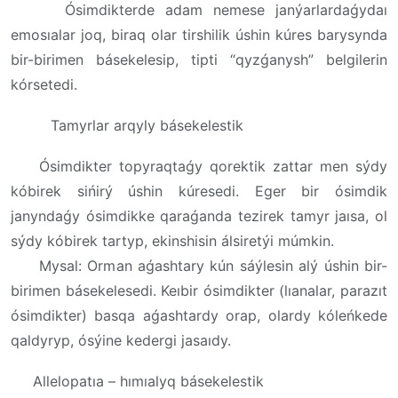
Ósimdikterde adam nemese janýarlardaǵydaı
emosıalar joq, biraq olar tirshilik úshin kúres barysynda
bir-birimen básekelesip, tipti “qyzǵanysh” belgilerin
kórsetedi.
Tamyrlar arqyly básekelestik
Ósimdikter topyraqtaǵy qorektik zattar men sýdy
kóbirek sińirý úshin kúresedi. Eger bir ósimdik
janyndaǵy ósimdikke qaraǵanda tezirek tamyr jaısa, ol
sýdy kóbirek tartyp, ekinshisin álsiretýi múmkin.
Mysal: Orman aǵashtary kún sáýlesin alý úshin bir-
birimen básekelesedi. Keıbir ósimdikter (lıanalar, parazıt
ósimdikter) basqa aǵashtardy orap, olardy kóleńkede
qaldyryp, ósýine kedergi jasaıdy.
Allelopatıa – hımıalyq básekelestik