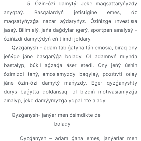
5. Ózin-ózi damytý: Jeke maqsattaryńyzdy
anyqtaý. Basqalardyń jetistigine emes, óz
maqsatyńyzǵa nazar aýdaryńyz. Ózińizge ınvestısıa
jasaý. Bilim alý, jańa daǵdylar ıgerý, sportpen aınalysý –
ózińizdi damytýdyń eń tıimdi joldary.
Qyzǵanysh – adam tabıǵatyna tán emosıa, biraq ony
jeńýge jáne basqarýǵa bolady. Ol adamnyń mıynda
bastalyp, búkil aǵzaǵa áser etedi. Ony jeńý úshin
ózimizdi taný, emosıamyzdy baqylaý, pozıtıvti oılaý
jáne ózin-ózi damytý mańyzdy. Eger qyzǵanyshty
durys baǵytta qoldansaq, ol bizdiń motıvasıamyzǵa
aınalyp, jeke damýymyzǵa yqpal ete alady.
Qyzǵanysh- janýar men ósimdikte de
bolady
Qyzǵanysh – adam ǵana emes, janýarlar men