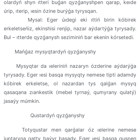
olardyń shyn ıtteri buǵan qyzǵanyshpen qarap, keıde
úrip, ıterip, ıesin ózine burýǵa tyrysqan.
Mysal: Eger úıdegi eki ıttiń birin kóbirek
erkeletseńiz, ekinshisi renjip, nazar aýdartýǵa tyrysady.
Bul – ıtterde qyzǵanysh seziminiń bar ekenin kórsetedi.
Mańǵaz mysyqtardyń qyzǵanyshy
Mysyqtar da ıeleriniń nazaryn ózderine aýdarýǵa
tyrysady. Eger ıesi basqa mysyqty nemese tipti adamdy
kóbirek erkeletse, ol nazardan tys qalǵan mysyq
qasaqana zıankestik (mebel tyrnaý, qumyrany qulatý)
jasaýy múmkin.
Qustardyń qyzǵanyshy
Totyqustar men qarǵalar óz ıelerine nemese
juptaryna qatty baýyr basady. Eger ıesi basqa quspen