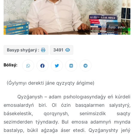
Foto: avtor
Basyp shyǵarý :
3491
Bólisý:
(Ǵylymyı derekti jáne qyzyqty áńgime)
Qyzǵanysh – adam psıhologıasyndaǵy eń kúrdeli
emosıalardyń biri. Ol ózin basqalarmen salystyrý,
básekelestik, qorqynysh, senimsizdik sıaqty
sezimderden týyndaıdy. Bul emosıa adamnyń mıynda
bastalyp, búkil aǵzaǵa áser etedi. Qyzǵanyshty jeńý