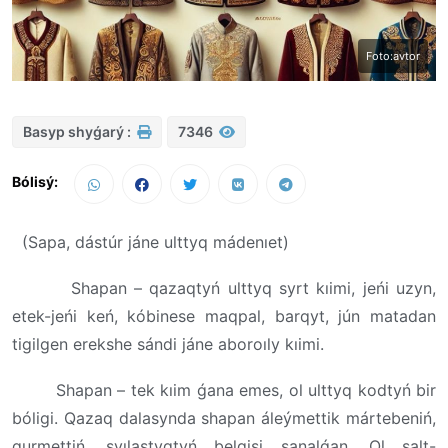
Foto:avtor
Basyp shyǵarý :
7346
Bólisý:
(Sapa, dástúr jáne ulttyq mádenıet)
Shapan – qazaqtyń ulttyq syrt kıimi, jeńi uzyn,
etek-jeńi keń, kóbinese maqpal, barqyt, jún matadan
tigilgen erekshe sándi jáne aboroıly kıimi.
Shapan – tek kıim ǵana emes, ol ulttyq kodtyń bir
bóligi. Qazaq dalasynda shapan áleýmettik mártebeniń,
qurmettiń, syılastyqtyń belgisi sanalǵan. Ol salt-