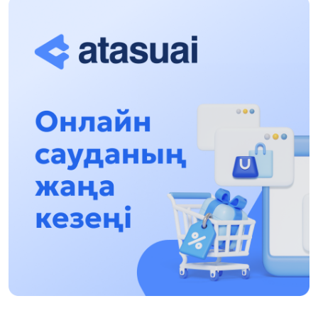
qalasynda ótkizý josparlanýda
13:13, 30 Shilde 2026
Asqat Asylbekov: Kúshti bılikke kúshti tulǵalar
kerek!
12:01, 28 Shilde 2026
Abzal Dostıar: Dýman Muhametkárimdi Almaty
túrmesine aýystyrýy múmkin
16:15, 27 Shilde 2026
Óskenbaı Qulataıuly: Rýhanıatqa qyzmet etken
qalamger
17:46, 26 Shilde 2026