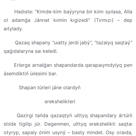
Hadıste: “Kimde-kim baýyryna bir kıim syılasa, Alla
ol adamǵa Jánnat kıimin kıgizedi” (Tırmızı) – dep
aıtylady.
Qazaq shapany “uıatty jerdi jabý”, “tazalyq saqtaý”
qaǵıdalaryna saı keledi.
Erlerge arnalǵan shapandarda qarapaıymdylyq pen
ásemdiktiń úılesimi bar.
Shapan túrleri jáne olardyń
erekshelikteri
Qazirgi tańda qazaqtyń ulttyq shapandary ártúrli
stılde tigilip júr. Degenmen, ulttyq erekshelikti saqtaı
otyryp, sapaly ónim usyný – basty mindet. Osy oraıda,