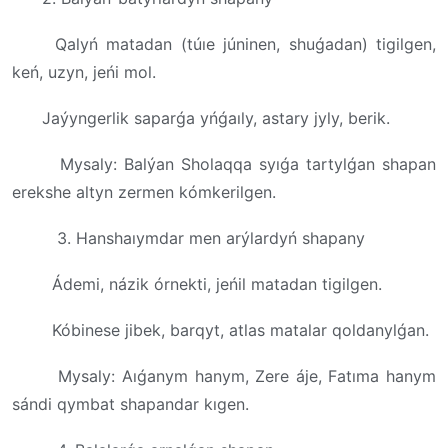
Qalyń matadan (túıe júninen, shuǵadan) tigilgen,
keń, uzyn, jeńi mol.
Jaýyngerlik saparǵa yńǵaıly, astary jyly, berik.
Mysaly: Balýan Sholaqqa syıǵa tartylǵan shapan
erekshe altyn zermen kómkerilgen.
3. Hanshaıymdar men arýlardyń shapany
Ádemi, názik órnekti, jeńil matadan tigilgen.
Kóbinese jibek, barqyt, atlas matalar qoldanylǵan.
Mysaly: Aıǵanym hanym, Zere áje, Fatıma hanym
sándi qymbat shapandar kıgen.