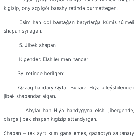
kıgizip, ony aqylgóı basshy retinde qurmettegen.
Esim han qol bastaǵan batyrlarǵa kúmis túımeli
shapan syılaǵan.
5. Jibek shapan
Kıgender: Elshiler men handar
Syı retinde berilgen:
Qazaq handary Qytaı, Buhara, Hıýa bıleýshilerinen
jibek shapandar alǵan.
Abylaı han Hıýa handyǵyna elshi jibergende,
olarǵa jibek shapan kıgizip attandyrǵan.
Shapan – tek syrt kıim ǵana emes, qazaqtyń saltanaty