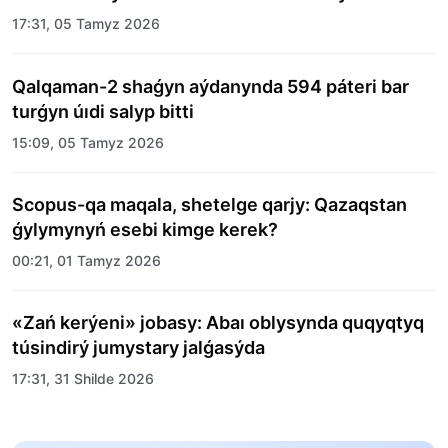
merekelik kún uıymdastyryldy
17:31, 05 Tamyz 2026
Qalqaman-2 shaǵyn aýdanynda 594 páteri bar
turǵyn úıdi salyp bitti
15:09, 05 Tamyz 2026
Scopus-qa maqala, shetelge qarjy: Qazaqstan
ǵylymynyń esebi kimge kerek?
00:21, 01 Tamyz 2026
«Zań kerýeni» jobasy: Abaı oblysynda quqyqtyq
túsindirý jumystary jalǵasýda
17:31, 31 Shilde 2026
Halyqaralyq «Formýla-1 H2O» jarysyn Qonaev