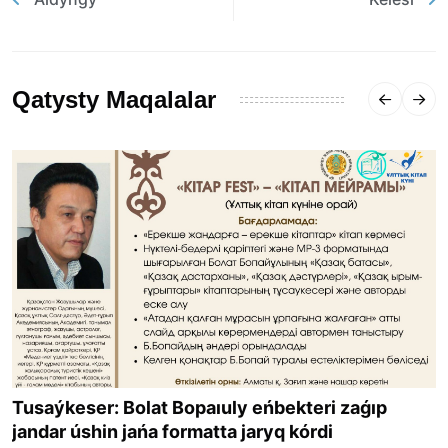
Qatysty Maqalalar
Tusaýkeser: Bolat Bopaıuly eńbekteri zaǵıp
jandar úshin jańa formatta jaryq kórdi