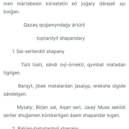
men mártebesin kórsetetin eń joǵary dárejeli syı
bolǵan.
Qazaq qoǵamyndaǵy ártúrli
toptardyń shapandary
1. Sal-serilerdiń shapany
Túrli tústi, sándi oıý-órnekti, qymbat matadan
tigilgen.
Barqyt, jibek matalardan jasalyp, erekshe úlgide
sándelgen.
Mysaly: Birjan sal, Aqan seri, Jaıaý Musa sekildi
seriler shuǵamen kómkerilgen ásem shapandar kıgen.
2. Balýan-batyrlardyń shapany