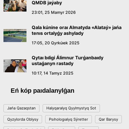
QMDB jaýaby
Abaıdyń adam tárbıesi týraly kózqarastarynyń
23:01, 25 Mamyr 2026
ózektiligi
Qala kúnine oraı Almatyda «Alataý» jańa
18:59, 20 Shilde 2026
tenıs ortalyǵy ashylady
17:05, 20 Qyrkúıek 2025
Jasandy ıntellekt: adamzattyń kómekshisi me,
álde básekelesi me?
Qytaı bıligi Álimnur Turǵanbaıdy
18:16, 20 Shilde 2026
ustaǵanyn rastady
10:17, 14 Tamyz 2025
Ulttyq arhıvtiń ashylǵanyna 20 jyl: negizgi
jetistikteri men damý baǵyty
Eń kóp paıdalanylǵan
17:09, 20 Shilde 2026
Jańa Qazaqstan
Halyqaralyq Qyylmystyq Sot
Memleket basshysy Kóbeıtuz kóliniń jaı-kúıine
Qyzylorda Oblysy
Psıhologıalyq Sýretter
Qar Barysy
nazar aýdardy