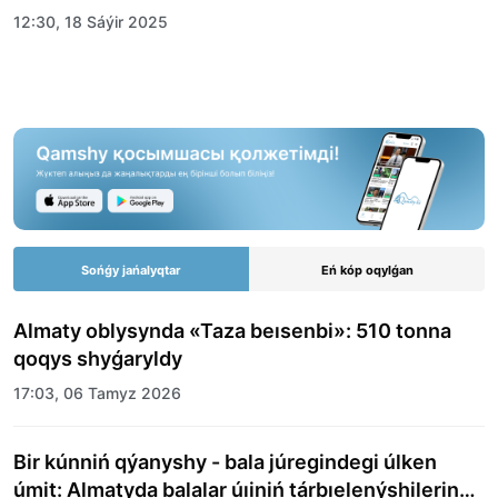
12:30, 18 Sáýir 2025
Sońǵy jańalyqtar
Eń kóp oqylǵan
Almaty oblysynda «Taza beısenbi»: 510 tonna
qoqys shyǵaryldy
17:03, 06 Tamyz 2026
Bir kúnniń qýanyshy - bala júregindegi úlken
úmit: Almatyda balalar úıiniń tárbıelenýshilerine