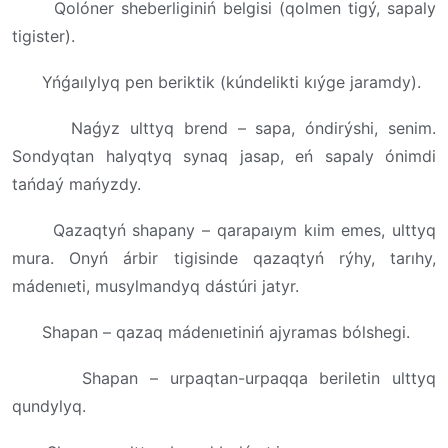
Qolóner sheberliginiń belgisi (qolmen tigý, sapaly
tigister).
Yńǵaılylyq pen beriktik (kúndelikti kıýge jaramdy).
Naǵyz ulttyq brend – sapa, óndirýshi, senim.
Sondyqtan halyqtyq synaq jasap, eń sapaly ónimdi
tańdaý mańyzdy.
Qazaqtyń shapany – qarapaıym kıim emes, ulttyq
mura. Onyń árbir tigisinde qazaqtyń rýhy, tarıhy,
mádenıeti, musylmandyq dástúri jatyr.
Shapan – qazaq mádenıetiniń ajyramas bólshegi.
Shapan – urpaqtan-urpaqqa beriletin ulttyq
qundylyq.