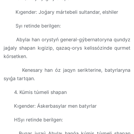
Kıgender: Joǵary mártebeli sultandar, elshiler
Syı retinde berilgen:
Abylaı han orystyń general-gýbernatoryna qundyz
jaǵaly shapan kıgizip, qazaq-orys kelissózinde qurmet
kórsetken.
Kenesary han óz jaqyn serikterine, batyrlaryna
syıǵa tartqan.
4. Kúmis túımeli shapan
Kıgender: Áskerbasylar men batyrlar
HSyı retinde berilgen:
Buqar jyraý Abylaı hanǵa kúmis túımeli shapan