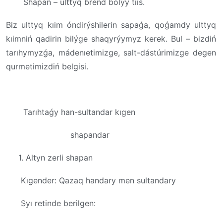
Shapan – ulttyq brend bolýy tıis.
Biz ulttyq kıim óndirýshilerin sapaǵa, qoǵamdy ulttyq
kıimniń qadirin bilýge shaqyrýymyz kerek. Bul – bizdiń
tarıhymyzǵa, mádenıetimizge, salt-dástúrimizge degen
qurmetimizdiń belgisi.
Tarıhtaǵy han-sultandar kıgen
shapandar
1. Altyn zerli shapan
Kıgender: Qazaq handary men sultandary
Syı retinde berilgen: