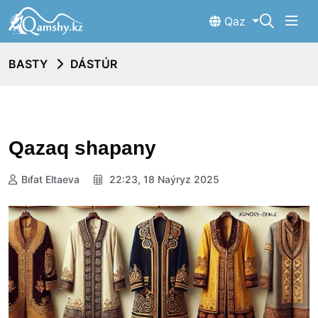
Qaz
BASTY
DÁSTÚR
Qazaq shapany
Bıfat Eltaeva
22:23, 18 Naýryz 2025