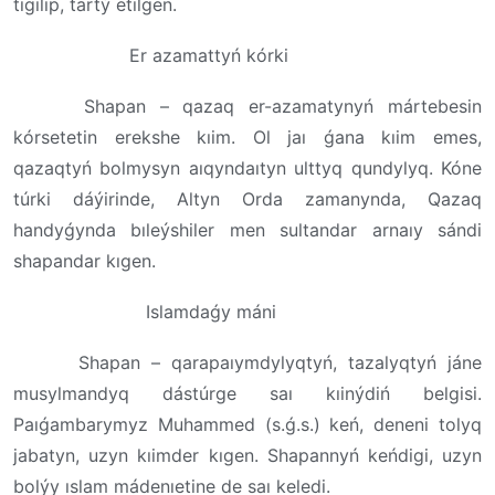
tigilip, tartý etilgen.
Er azamattyń kórki
Shapan – qazaq er-azamatynyń mártebesin
kórsetetin erekshe kıim. Ol jaı ǵana kıim emes,
qazaqtyń bolmysyn aıqyndaıtyn ulttyq qundylyq. Kóne
túrki dáýirinde, Altyn Orda zamanynda, Qazaq
handyǵynda bıleýshiler men sultandar arnaıy sándi
shapandar kıgen.
Islamdaǵy máni
Shapan – qarapaıymdylyqtyń, tazalyqtyń jáne
musylmandyq dástúrge saı kıinýdiń belgisi.
Paıǵambarymyz Muhammed (s.ǵ.s.) keń, deneni tolyq
jabatyn, uzyn kıimder kıgen. Shapannyń keńdigi, uzyn
bolýy ıslam mádenıetine de saı keledi.