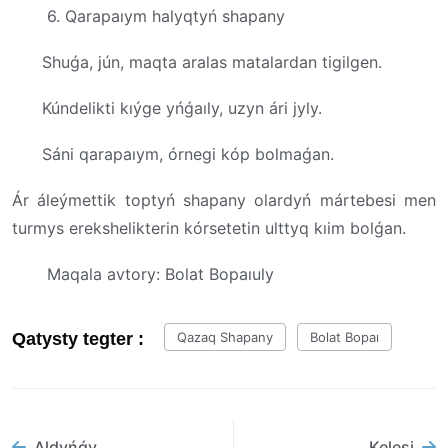
6. Qarapaıym halyqtyń shapany
Shuǵa, jún, maqta aralas matalardan tigilgen.
Kúndelikti kıýge yńǵaıly, uzyn ári jyly.
Sáni qarapaıym, órnegi kóp bolmaǵan.
Ár áleýmettik toptyń shapany olardyń mártebesi men
turmys erekshelikterin kórsetetin ulttyq kıim bolǵan.
Maqala avtory: Bolat Bopaıuly
Qatysty tegter :
Qazaq Shapany
Bolat Bopaı
Aldyńǵy
Kelesi