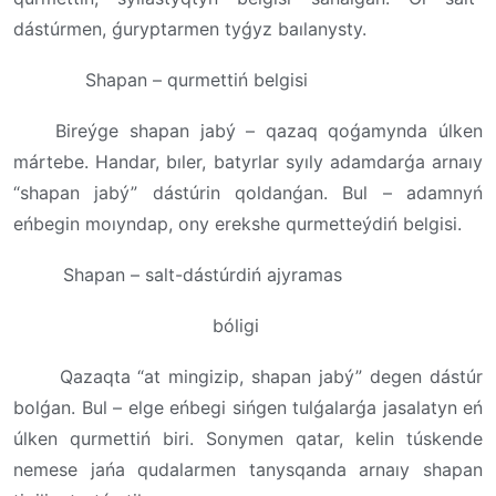
dástúrmen, ǵuryptarmen tyǵyz baılanysty.
Shapan – qurmettiń belgisi
Bireýge shapan jabý – qazaq qoǵamynda úlken
mártebe. Handar, bıler, batyrlar syıly adamdarǵa arnaıy
“shapan jabý” dástúrin qoldanǵan. Bul – adamnyń
eńbegin moıyndap, ony erekshe qurmetteýdiń belgisi.
Shapan – salt-dástúrdiń ajyramas
bóligi
Qazaqta “at mingizip, shapan jabý” degen dástúr
bolǵan. Bul – elge eńbegi sińgen tulǵalarǵa jasalatyn eń
úlken qurmettiń biri. Sonymen qatar, kelin túskende
nemese jańa qudalarmen tanysqanda arnaıy shapan