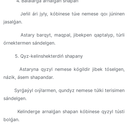
4. Balalarǵa arnalǵan shapan
Jeńil ári jyly, kóbinese túıe nemese qoı júninen
jasalǵan.
Astary barqyt, maqpal, jibekpen qaptalyp, túrli
órnektermen sándelgen.
5. Qyz-kelinshekterdiń shapany
Astaryna qyzyl nemese kógildir jibek tóselgen,
názik, ásem shapandar.
Syrǵaýyl oıýlarmen, qundyz nemese túlki terisimen
sándelgen.
Kelinderge arnalǵan shapan kóbinese qyzyl tústi
bolǵan.