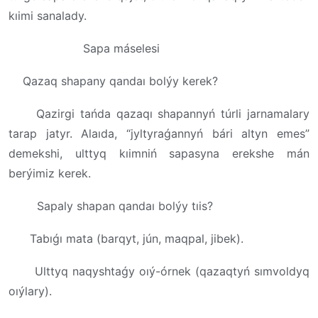
kıimi sanalady.
Sapa máselesi
Qazaq shapany qandaı bolýy kerek?
Qazirgi tańda qazaqı shapannyń túrli jarnamalary
tarap jatyr. Alaıda, “jyltyraǵannyń bári altyn emes”
demekshi, ulttyq kıimniń sapasyna erekshe mán
berýimiz kerek.
Sapaly shapan qandaı bolýy tıis?
Tabıǵı mata (barqyt, jún, maqpal, jibek).
Ulttyq naqyshtaǵy oıý-órnek (qazaqtyń sımvoldyq
oıýlary).