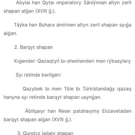
Abylaı han Qytaı ımperatory Sánlýnnan altyn zerli
shapan alǵan (XVIII ǵ.).
Táýke han Buhara ámirinen altyn zerli shapan syıǵa
alǵan.
2. Barqyt shapan
Kıgender: Qazaqtyń bı-sheshenderi men rýbasylary
Syı retinde berilgen:
Qazybek bı men Tóle bı Túrkistandaǵy qazaq
hanyna syı retinde barqyt shapan usynǵan.
Ábilqaıyr han Reseı patshaıymy Elızavetadan
barqyt shapan alǵan (XVIII ǵ.).
3. Qundyz jaǵaly shapan