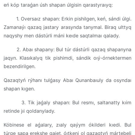
eń kóp taraǵan úsh shapan úlgisin qarastyraıyq:
1. Oversaız shapan: Erkin pishilgen, keń, sándi úlgi.
Zamanaýı qazaq jastary arasynda tanymal. Biraq ulttyq
naqyshy men dástúrli máni keıde saqtalmaı qalady.
2. Abaı shapany: Bul túr dástúrli qazaq shapanyna
jaqyn. Klasıkalyq tik pishimdi, sándik oıý-órnektermen
bezendirilgen.
Qazaqtyń rýhanı tulǵasy Abaı Qunanbaıuly da osyndaı
shapan kıgen.
3. Tik jaǵaly shapan: Bul resmı, saltanatty kıim
retinde jıi qoldanylady.
Kóbinese el aǵalary, zıaly qaýym ókilderi kıedi. Bul
túrge sapa erekshe qajet, óıtkeni ol qazaqtyń mártebeli