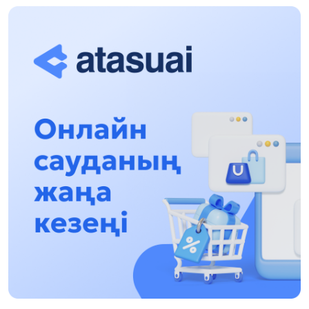
«Zań kerýeni» jobasy: Abaı oblysynda quqyqtyq
túsindirý jumystary jalǵasýda
17:31, 31 Shilde 2026
Halyqaralyq «Formýla-1 H2O» jarysyn Qonaev
qalasynda ótkizý josparlanýda
13:13, 30 Shilde 2026
Asqat Asylbekov: Kúshti bılikke kúshti tulǵalar
kerek!
12:01, 28 Shilde 2026
Abzal Dostıar: Dýman Muhametkárimdi Almaty
túrmesine aýystyrýy múmkin
16:15, 27 Shilde 2026