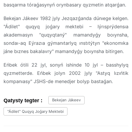
basqarma tóraǵasynyń orynbasary qyzmetin atqarǵan.
Bekejan Jákeev 1982 jyly Jezqazǵanda dúnıege kelgen.
"Ádilet" quqyq joǵary mektebi – Iýrısprýdensıa
akademıasyn "quqyqtaný" mamandyǵy boıynsha,
sondaı-aq Eýrazıa gýmanıtarlyq ınstıtýtyn "ekonomıka
jáne bıznes bakalavry" mamandyǵy boıynsha bitirgen.
Eńbek ótili 22 jyl, sonyń ishinde 10 jyl – basshylyq
qyzmetterde. Eńbek jolyn 2002 jyly "Astyq lızıńtik
kompanıasy" JSHS-de menedjer bolyp bastaǵan.
Qatysty tegter :
Bekejan Jákeev
"Ádilet" Quqyq Joǵary Mektebi