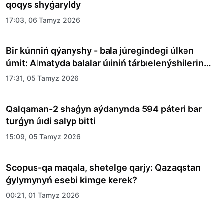
qoqys shyǵaryldy
17:03, 06 Tamyz 2026
Bir kúnniń qýanyshy - bala júregindegi úlken
úmit: Almatyda balalar úıiniń tárbıelenýshilerine
merekelik kún uıymdastyryldy
17:31, 05 Tamyz 2026
Qalqaman-2 shaǵyn aýdanynda 594 páteri bar
turǵyn úıdi salyp bitti
15:09, 05 Tamyz 2026
Scopus-qa maqala, shetelge qarjy: Qazaqstan
ǵylymynyń esebi kimge kerek?
00:21, 01 Tamyz 2026