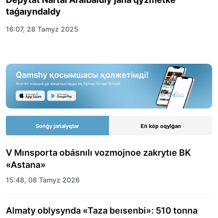
taǵaıyndaldy
16:07, 28 Tamyz 2025
Sońǵy jańalyqtar
Eń kóp oqylǵan
V Mınsporta obásnılı vozmojnoe zakrytıe BK
«Astana»
15:48, 08 Tamyz 2026
Almaty oblysynda «Taza beısenbi»: 510 tonna