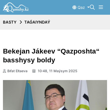
Qaz
BASTY
TAǴAIYNDAÝ
Bekejan Jákeev “Qazposhta“
basshysy boldy
Bıfat Eltaeva
10:48, 11 Maýsym 2025