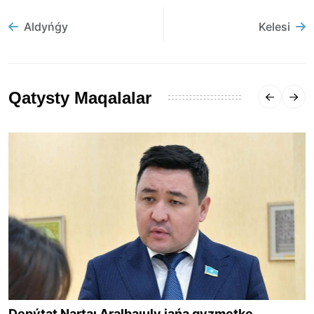
Aldyńǵy
Kelesi
Qatysty Maqalalar
Depýtat Nartaı Aralbaıuly jańa qyzmetke