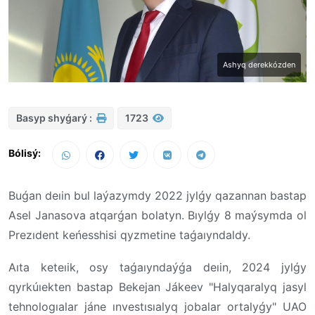
Ashyq derekkózden
Basyp shyǵarý :
1723
Bólisý:
Buǵan deıin bul laýazymdy 2022 jylǵy qazannan bastap
Asel Janasova atqarǵan bolatyn. Bıylǵy 8 maýsymda ol
Prezıdent keńesshisi qyzmetine taǵaıyndaldy.
Aıta keteıik, osy taǵaıyndaýǵa deıin, 2024 jylǵy
qyrkúıekten bastap Bekejan Jákeev "Halyqaralyq jasyl
tehnologıalar jáne ınvestısıalyq jobalar ortalyǵy" UAO