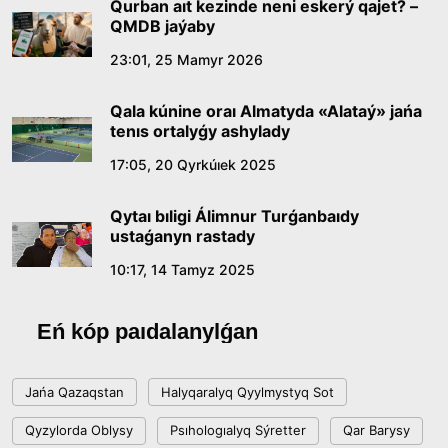
Qurban aıt kezinde neni eskerý qajet? –
QMDB jaýaby
Qazaq tilindegi «qut» konseptisiniń
23:01, 25 Mamyr 2026
lıngvomádenı sıpaty
Qala kúnine oraı Almatyda «Alataý» jańa
09:21, 21 Shilde 2026
tenıs ortalyǵy ashylady
17:05, 20 Qyrkúıek 2025
Abaıdyń adam tárbıesi týraly kózqarastarynyń
ózektiligi
Qytaı bıligi Álimnur Turǵanbaıdy
18:59, 20 Shilde 2026
ustaǵanyn rastady
10:17, 14 Tamyz 2025
Jasandy ıntellekt: adamzattyń kómekshisi me,
álde básekelesi me?
Eń kóp paıdalanylǵan
18:16, 20 Shilde 2026
Jańa Qazaqstan
Halyqaralyq Qyylmystyq Sot
Ulttyq arhıvtiń ashylǵanyna 20 jyl: negizgi
Qyzylorda Oblysy
Psıhologıalyq Sýretter
Qar Barysy
jetistikteri men damý baǵyty