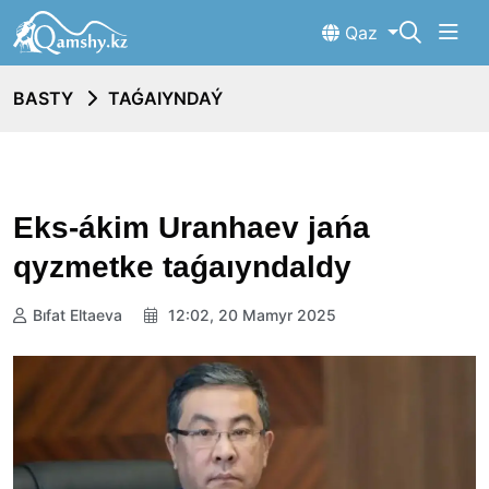
Qaz
BASTY
TAǴAIYNDAÝ
Eks-ákim Uranhaev jańa
qyzmetke taǵaıyndaldy
Bıfat Eltaeva
12:02, 20 Mamyr 2025