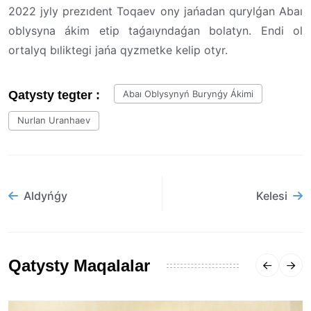
2022 jyly prezıdent Toqaev ony jańadan qurylǵan Abaı
oblysyna ákim etip taǵaıyndaǵan bolatyn. Endi ol
ortalyq bıliktegi jańa qyzmetke kelip otyr.
Qatysty tegter :
Abaı Oblysynyń Burynǵy Ákimi
Nurlan Uranhaev
Aldyńǵy
Kelesi
Qatysty Maqalalar