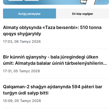
Sońǵy jańalyqtar
Eń kóp oqylǵan
Almaty oblysynda «Taza beısenbi»: 510 tonna
qoqys shyǵaryldy
17:03, 06 Tamyz 2026
Bir kúnniń qýanyshy - bala júregindegi úlken
úmit: Almatyda balalar úıiniń tárbıelenýshilerine
merekelik kún uıymdastyryldy
17:31, 05 Tamyz 2026
Qalqaman-2 shaǵyn aýdanynda 594 páteri bar
turǵyn úıdi salyp bitti
15:09, 05 Tamyz 2026