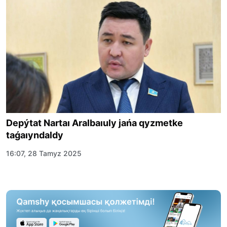
Depýtat Nartaı Aralbaıuly jańa qyzmetke
taǵaıyndaldy
16:07, 28 Tamyz 2025