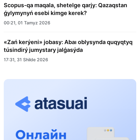
Scopus-qa maqala, shetelge qarjy: Qazaqstan
ǵylymynyń esebi kimge kerek?
00:21, 01 Tamyz 2026
«Zań kerýeni» jobasy: Abaı oblysynda quqyqtyq
túsindirý jumystary jalǵasýda
17:31, 31 Shilde 2026
Halyqaralyq «Formýla-1 H2O» jarysyn Qonaev
qalasynda ótkizý josparlanýda
13:13, 30 Shilde 2026
Asqat Asylbekov: Kúshti bılikke kúshti tulǵalar
kerek!
12:01, 28 Shilde 2026