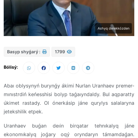
Ashyq derekkózden
Basyp shyǵarý :
1799
Bólisý:
Abaı oblysynyń burynǵy ákimi Nurlan Uranhaev premer-
mınıstrdiń keńesshisi bolyp taǵaıyndaldy. Bul aqparatty
úkimet rastady. Ol ónerkásip jáne qurylys salalaryna
jetekshilik etpek.
Uranhaev buǵan deıin birqatar tehnıkalyq jáne
ekonomıkalyq joǵary oqý oryndaryn támamdaǵan.