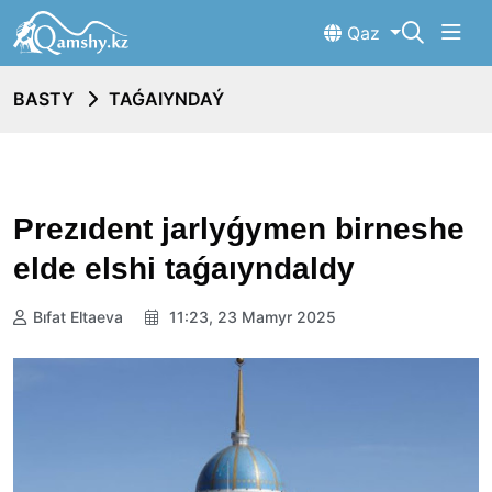
Qaz
BASTY
TAǴAIYNDAÝ
Prezıdent jarlyǵymen birneshe
elde elshi taǵaıyndaldy
Bıfat Eltaeva
11:23, 23 Mamyr 2025