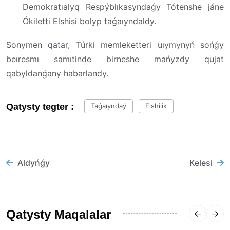
Demokratıalyq Respýblıkasyndaǵy Tótenshe jáne
Ókiletti Elshisi bolyp taǵaıyndaldy.
Sonymen qatar, Túrki memleketteri uıymynyń sońǵy
beıresmı samıtinde birneshe mańyzdy qujat
qabyldanǵany habarlandy.
Qatysty tegter :
Taǵaıyndaý
Elshilik
Aldyńǵy
Kelesi
Qatysty Maqalalar