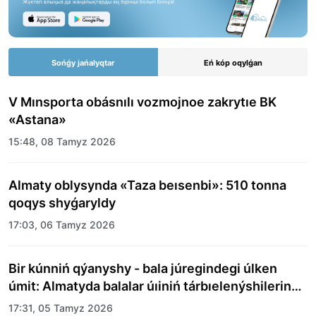
Sońǵy jańalyqtar
Eń kóp oqylǵan
V Mınsporta obásnılı vozmojnoe zakrytıe BK
«Astana»
15:48, 08 Tamyz 2026
Almaty oblysynda «Taza beısenbi»: 510 tonna
qoqys shyǵaryldy
17:03, 06 Tamyz 2026
Bir kúnniń qýanyshy - bala júregindegi úlken
úmit: Almatyda balalar úıiniń tárbıelenýshilerine
merekelik kún uıymdastyryldy
17:31, 05 Tamyz 2026