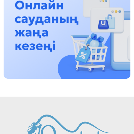
13:13, 30 Shilde 2026
Asqat Asylbekov: Kúshti bılikke kúshti tulǵalar
kerek!
12:01, 28 Shilde 2026
Abzal Dostıar: Dýman Muhametkárimdi Almaty
túrmesine aýystyrýy múmkin
16:15, 27 Shilde 2026
Óskenbaı Qulataıuly: Rýhanıatqa qyzmet etken
qalamger
17:46, 26 Shilde 2026
Eńbek adamyna kórsetilgen qurmet: Almaty