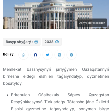
Ashyq derekkózden
Basyp shyǵarý :
2038
Bólisý:
Memleket basshysynyń jarlyǵymen Qazaqstannyń
birneshe eldegi elshileri taǵaıyndalyp, qyzmetinen
bosatyldy.
Erkebulan Ońalbekuly Sápıev Qazaqstan
Respýblıkasynyń Túrkıadaǵy Tótenshe jáne Ókiletti
Elshisi qyzmetine taǵaıyndalyp, sonymen birge