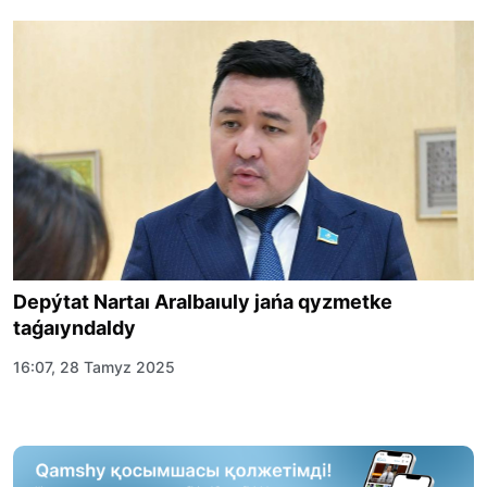
Depýtat Nartaı Aralbaıuly jańa qyzmetke
taǵaıyndaldy
16:07, 28 Tamyz 2025