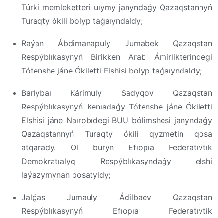
Túrki memleketteri uıymy janyndaǵy Qazaqstannyń
Turaqty ókili bolyp taǵaıyndaldy;
Raýan Ábdimanapuly Jumabek Qazaqstan
Respýblıkasynyń Birikken Arab Ámirlikterindegi
Tótenshe jáne Ókiletti Elshisi bolyp taǵaıyndaldy;
Barlybaı Kárimuly Sadyqov Qazaqstan
Respýblıkasynyń Kenıadaǵy Tótenshe jáne Ókiletti
Elshisi jáne Naırobıdegi BUU bólimshesi janyndaǵy
Qazaqstannyń Turaqty ókili qyzmetin qosa
atqarady. Ol buryn Efıopıa Federatıvtik
Demokratıalyq Respýblıkasyndaǵy elshi
laýazymynan bosatyldy;
Jalǵas Jumauly Ádilbaev Qazaqstan
Respýblıkasynyń Efıopıa Federatıvtik