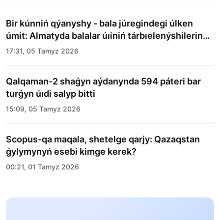
Bir kúnniń qýanyshy - bala júregindegi úlken
úmit: Almatyda balalar úıiniń tárbıelenýshilerine
merekelik kún uıymdastyryldy
17:31, 05 Tamyz 2026
Qalqaman-2 shaǵyn aýdanynda 594 páteri bar
turǵyn úıdi salyp bitti
15:09, 05 Tamyz 2026
Scopus-qa maqala, shetelge qarjy: Qazaqstan
ǵylymynyń esebi kimge kerek?
00:21, 01 Tamyz 2026
«Zań kerýeni» jobasy: Abaı oblysynda quqyqtyq
túsindirý jumystary jalǵasýda