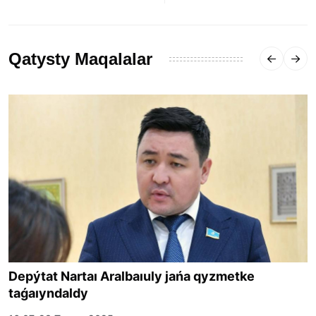
Qatysty Maqalalar
Depýtat Nartaı Aralbaıuly jańa qyzmetke
taǵaıyndaldy