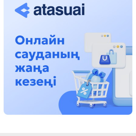
17:31, 31 Shilde 2026
Halyqaralyq «Formýla-1 H2O» jarysyn Qonaev
qalasynda ótkizý josparlanýda
13:13, 30 Shilde 2026
Asqat Asylbekov: Kúshti bılikke kúshti tulǵalar
kerek!
12:01, 28 Shilde 2026
Abzal Dostıar: Dýman Muhametkárimdi Almaty
túrmesine aýystyrýy múmkin
16:15, 27 Shilde 2026
Óskenbaı Qulataıuly: Rýhanıatqa qyzmet etken