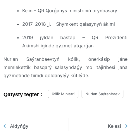
Keıin – QR Qorǵanys mınıstriniń orynbasary
2017–2018 jj. – Shymkent qalasynyń ákimi
2019 jyldan bastap – QR Prezıdenti
Ákimshiliginde qyzmet atqarǵan
Nurlan Saýranbaevtyń kólik, ónerkásip jáne
memlekettik basqarý salasyndaǵy mol tájirıbesi jańa
qyzmetinde tıimdi qoldanylýy kútilýde.
Qatysty tegter :
Kólik Mınıstri
Nurlan Saýranbaev
Aldyńǵy
Kelesi