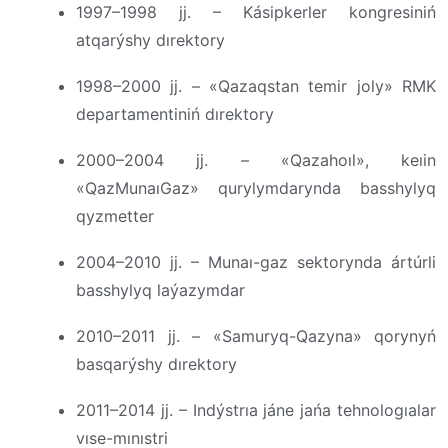
1997–1998 jj. – Kásipkerler kongresiniń
atqarýshy dırektory
1998–2000 jj. – «Qazaqstan temir joly» RMK
departamentiniń dırektory
2000–2004 jj. – «Qazahoıl», keıin
«QazMunaıGaz» qurylymdarynda basshylyq
qyzmetter
2004–2010 jj. – Munaı-gaz sektorynda ártúrli
basshylyq laýazymdar
2010–2011 jj. – «Samuryq-Qazyna» qorynyń
basqarýshy dırektory
2011–2014 jj. – Indýstrıa jáne jańa tehnologıalar
vıse-mınıstri