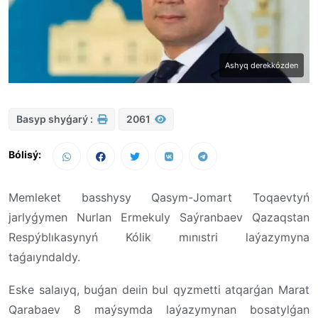
Ashyq derekkózden
Basyp shyǵarý :
2061
Bólisý:
Memleket basshysy Qasym-Jomart Toqaevtyń
jarlyǵymen Nurlan Ermekuly Saýranbaev Qazaqstan
Respýblıkasynyń Kólik mınıstri laýazymyna
taǵaıyndaldy.
Eske salaıyq, buǵan deıin bul qyzmetti atqarǵan Marat
Qarabaev 8 maýsymda laýazymynan bosatylǵan