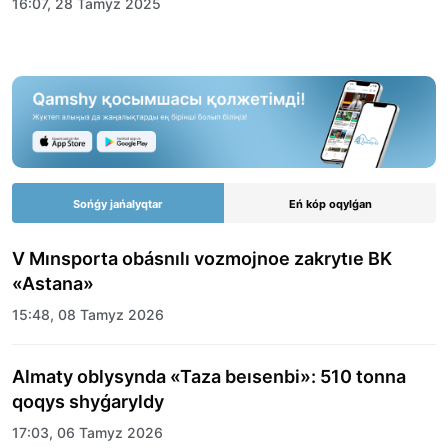
16:07, 28 Tamyz 2025
Sońǵy jańalyqtar
Eń kóp oqylǵan
V Mınsporta obásnılı vozmojnoe zakrytıe BK
«Astana»
15:48, 08 Tamyz 2026
Almaty oblysynda «Taza beısenbi»: 510 tonna
qoqys shyǵaryldy
17:03, 06 Tamyz 2026