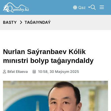
Qaz
BASTY
TAǴAIYNDAÝ
Nurlan Saýranbaev Kólik
mınıstri bolyp taǵaıyndaldy
Bıfat Eltaeva
10:58, 30 Maýsym 2025