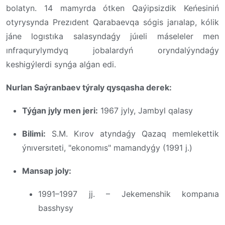
bolatyn. 14 mamyrda ótken Qaýipsizdik Keńesiniń
otyrysynda Prezıdent Qarabaevqa sógis jarıalap, kólik
jáne logıstıka salasyndaǵy júıeli máseleler men
ınfraqurylymdyq jobalardyń oryndalýyndaǵy
keshigýlerdi synǵa alǵan edi.
Nurlan Saýranbaev týraly qysqasha derek:
Týǵan jyly men jeri:
1967 jyly, Jambyl qalasy
Bilimi:
S.M. Kırov atyndaǵy Qazaq memlekettik
ýnıversıteti, "ekonomıs" mamandyǵy (1991 j.)
Mansap joly:
1991–1997 jj. – Jekemenshik kompanıa
basshysy