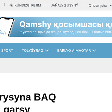
Qazaqsha
KÚNDIZGI REJIM
JAŃALYQ USYNÝ
SPORT
TOLYǴYRAQ
BARLYQ AIMAQTAR
tyrysyna BAQ
a qarsy