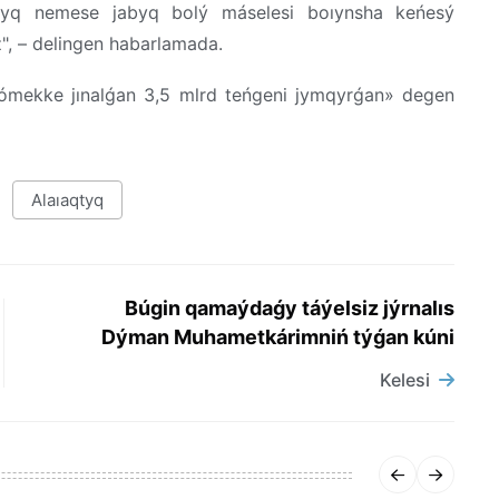
ashyq nemese jabyq bolý máselesi boıynsha keńesý
", – delingen habarlamada.
Kómekke jınalǵan 3,5 mlrd teńgeni jymqyrǵan» degen
Alaıaqtyq
Búgin qamaýdaǵy táýelsiz jýrnalıs
Dýman Muhametkárimniń týǵan kúni
Kelesi