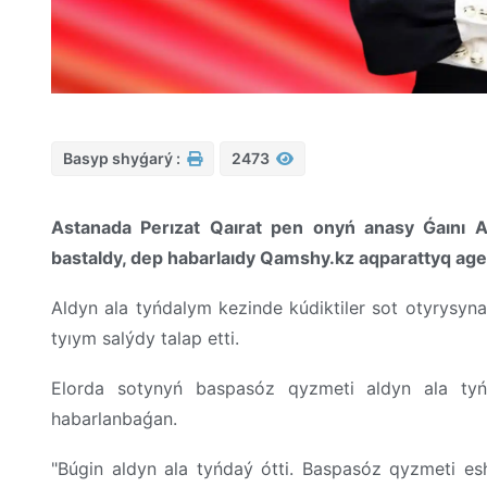
Basyp shyǵarý :
2473
Astanada Perızat Qaırat pen onyń anasy Ǵaını A
bastaldy, dep habarlaıdy Qamshy.kz aqparattyq age
Aldyn ala tyńdalym kezinde kúdiktiler sot otyrysyna
tyıym salýdy talap etti.
Elorda sotynyń baspasóz qyzmeti aldyn ala tyńd
habarlanbaǵan.
"Búgin aldyn ala tyńdaý ótti. Baspasóz qyzmeti es