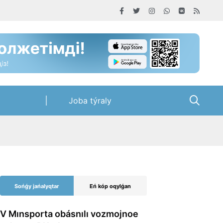
Joba týraly
Sońǵy jańalyqtar
Eń kóp oqylǵan
V Mınsporta obásnılı vozmojnoe