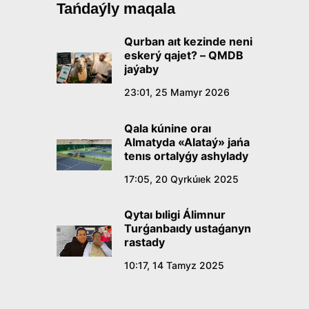
Tańdaýly maqala
Qurban aıt kezinde neni
eskerý qajet? – QMDB
jaýaby
23:01, 25 Mamyr 2026
Qala kúnine oraı
Almatyda «Alataý» jańa
tenıs ortalyǵy ashylady
17:05, 20 Qyrkúıek 2025
Qytaı bıligi Álimnur
Turǵanbaıdy ustaǵanyn
rastady
10:17, 14 Tamyz 2025