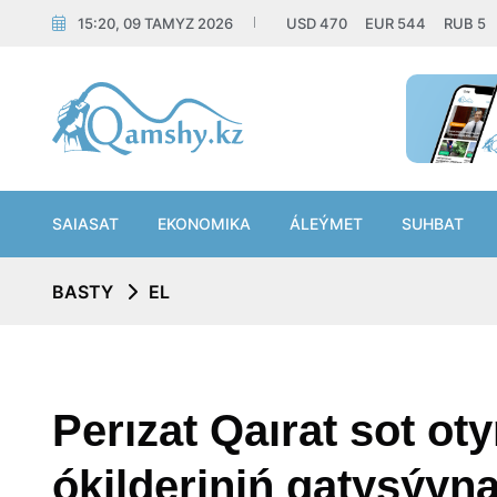
15:20, 09 TAMYZ 2026
USD
470
EUR
544
RUB
5
SAIASAT
EKONOMIKA
ÁLEÝMET
SUHBAT
BASTY
EL
Perızat Qaırat sot o
ókilderiniń qatysýyn