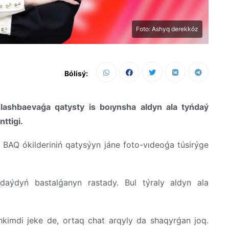
Foto: Ashyq derekkóz
Bólisý:
lashbaevaǵa qatysty is boıynsha aldyn ala tyńdaý
nttigi.
 BAQ ókilderiniń qatysýyn jáne foto-vıdeoǵa túsirýge
aýdyń bastalǵanyn rastady. Bul týraly aldyn ala
hkimdi jeke de, ortaq chat arqyly da shaqyrǵan joq.