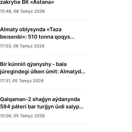
zakrytıe BK «Astana»
15:48, 08 Tamyz 2026
Almaty oblysynda «Taza
beısenbi»: 510 tonna qoqys
shyǵaryldy
17:03, 06 Tamyz 2026
Bir kúnniń qýanyshy - bala
júregindegi úlken úmit: Almatyda
balalar úıiniń tárbıelenýshilerine
17:31, 05 Tamyz 2026
merekelik kún uıymdastyryldy
Qalqaman-2 shaǵyn aýdanynda
594 páteri bar turǵyn úıdi salyp
bitti
15:09, 05 Tamyz 2026