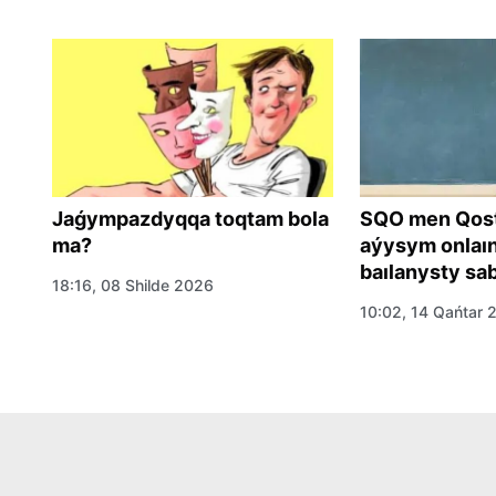
Jaǵympazdyqqa toqtam bola
SQO men Qosta
sy
ma?
aýysym onlaınǵ
baılanysty sa
18:16, 08 Shilde 2026
10:02, 14 Qańtar 