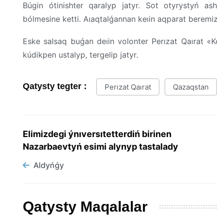
Búgin ótinishter qaralyp jatyr. Sot otyrystyń 
bólmesine ketti. Aıaqtalǵannan keıin aqparat beremiz
Eske salsaq buǵan deıin volonter Perızat Qaırat «
kúdikpen ustalyp, tergelip jatyr.
Qatysty tegter :
Perızat Qaırat
Qazaqstan
Elimizdegi ýnıversıtetterdiń birinen
Nazarbaevtyń esimi alynyp tastalady
Aldyńǵy
Qatysty Maqalalar