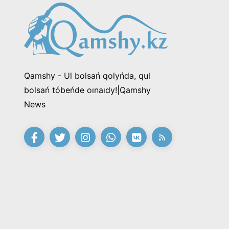
Qamshy - Ul bolsań qolyńda, qul
bolsań tóbeńde oınaıdy!|Qamshy
News