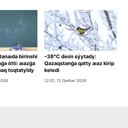
naıda birinshi
–38°C deıin sýytady:
O
a ótti: aıazǵa
Qazaqstanǵa qatty aıaz kirip
j
baq toqtatyldy
keledi
s
2026
12:01, 12 Qańtar 2026
16