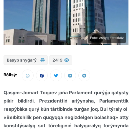
Foto: Ashyq derekkóz
Basyp shyǵarý :
2419
Bólisý:
Qasym-Jomart Toqaev jańa Parlament qurýǵa qatysty
pikir bildirdi. Prezıdenttiń aıtýynsha, Parlamenttik
respýblıka qurý kún tártibinde turǵan joq. Bul týraly ol
«Beıbitshilik pen quqyqqa negizdelgen bolashaq» atty
konstıtýsıalyq sot tóreliginiń halyqaralyq forýmynda