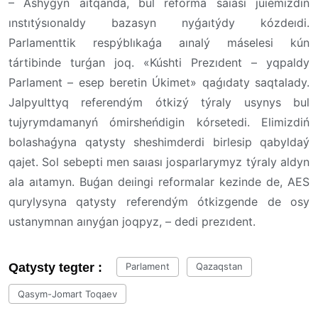
– Ashyǵyn aıtqanda, bul reforma saıası júıemizdiń
ınstıtýsıonaldy bazasyn nyǵaıtýdy kózdeıdi.
Parlamenttik respýblıkaǵa aınalý máselesi kún
tártibinde turǵan joq. «Kúshti Prezıdent – yqpaldy
Parlament – esep beretin Úkimet» qaǵıdaty saqtalady.
Jalpyulttyq referendým ótkizý týraly usynys bul
tujyrymdamanyń ómirsheńdigin kórsetedi. Elimizdiń
bolashaǵyna qatysty sheshimderdi birlesip qabyldaý
qajet. Sol sebepti men saıası josparlarymyz týraly aldyn
ala aıtamyn. Buǵan deıingi reformalar kezinde de, AES
qurylysyna qatysty referendým ótkizgende de osy
ustanymnan aınyǵan joqpyz, – dedi prezıdent.
Qatysty tegter :
Parlament
Qazaqstan
Qasym-Jomart Toqaev