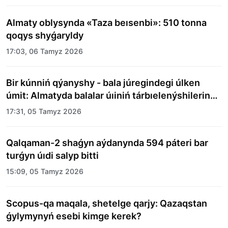
Almaty oblysynda «Taza beısenbi»: 510 tonna
qoqys shyǵaryldy
17:03, 06 Tamyz 2026
Bir kúnniń qýanyshy - bala júregindegi úlken
úmit: Almatyda balalar úıiniń tárbıelenýshilerine
merekelik kún uıymdastyryldy
17:31, 05 Tamyz 2026
Qalqaman-2 shaǵyn aýdanynda 594 páteri bar
turǵyn úıdi salyp bitti
15:09, 05 Tamyz 2026
Scopus-qa maqala, shetelge qarjy: Qazaqstan
ǵylymynyń esebi kimge kerek?