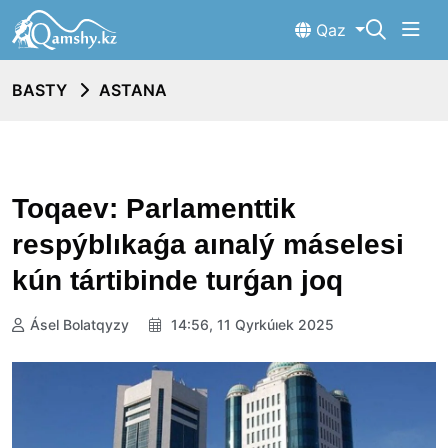
Qaz
BASTY
ASTANA
Toqaev: Parlamenttik
respýblıkaǵa aınalý máselesi
kún tártibinde turǵan joq
Ásel Bolatqyzy
14:56, 11 Qyrkúıek 2025