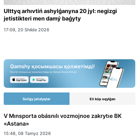
Ulttyq arhıvtiń ashylǵanyna 20 jyl: negizgi
jetistikteri men damý baǵyty
17:09, 20 Shilde 2026
Sońǵy jańalyqtar
Eń kóp oqylǵan
V Mınsporta obásnılı vozmojnoe zakrytıe BK
«Astana»
15:48, 08 Tamyz 2026