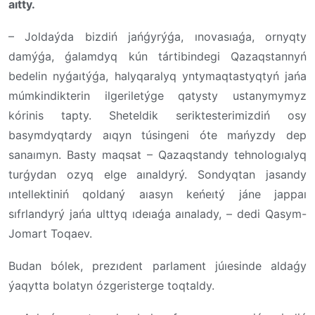
aıtty.
– Joldaýda bizdiń jańǵyrýǵa, ınovasıaǵa, ornyqty
damýǵa, ǵalamdyq kún tártibindegi Qazaqstannyń
bedelin nyǵaıtýǵa, halyqaralyq yntymaqtastyqtyń jańa
múmkindikterin ilgeriletýge qatysty ustanymymyz
kórinis tapty. Sheteldik seriktesterimizdiń osy
basymdyqtardy aıqyn túsingeni óte mańyzdy dep
sanaımyn. Basty maqsat – Qazaqstandy tehnologıalyq
turǵydan ozyq elge aınaldyrý. Sondyqtan jasandy
ıntellektiniń qoldaný aıasyn keńeıtý jáne jappaı
sıfrlandyrý jańa ulttyq ıdeıaǵa aınalady, – dedi Qasym-
Jomart Toqaev.
Budan bólek, prezıdent parlament júıesinde aldaǵy
ýaqytta bolatyn ózgeristerge toqtaldy.