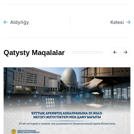
Aldyńǵy
Kelesi
Qatysty Maqalalar