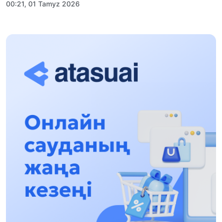
00:21, 01 Tamyz 2026
«Zań kerýeni» jobasy: Abaı oblysynda quqyqtyq
túsindirý jumystary jalǵasýda
17:31, 31 Shilde 2026
Halyqaralyq «Formýla-1 H2O» jarysyn Qonaev
qalasynda ótkizý josparlanýda
13:13, 30 Shilde 2026
Asqat Asylbekov: Kúshti bılikke kúshti tulǵalar
kerek!
12:01, 28 Shilde 2026
Abzal Dostıar: Dýman Muhametkárimdi Almaty