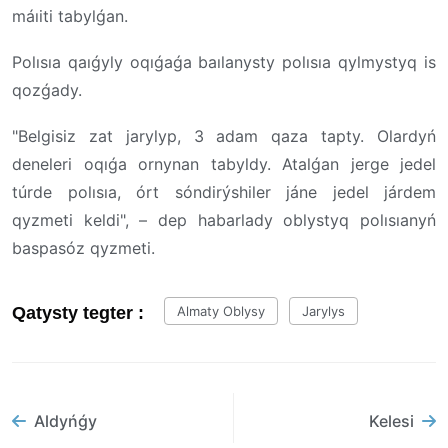
máıiti tabylǵan.
Polısıa qaıǵyly oqıǵaǵa baılanysty polısıa qylmystyq is
qozǵady.
"Belgisiz zat jarylyp, 3 adam qaza tapty. Olardyń
deneleri oqıǵa ornynan tabyldy. Atalǵan jerge jedel
túrde polısıa, órt sóndirýshiler jáne jedel járdem
qyzmeti keldi", – dep habarlady oblystyq polısıanyń
baspasóz qyzmeti.
Qatysty tegter :
Almaty Oblysy
Jarylys
Aldyńǵy
Kelesi