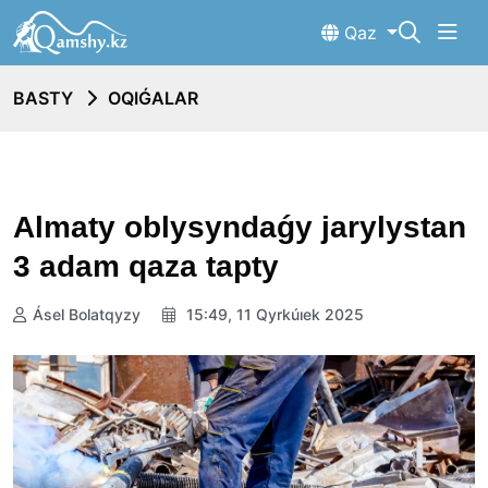
Qaz
BASTY
OQIǴALAR
Almaty oblysyndaǵy jarylystan
3 adam qaza tapty
Ásel Bolatqyzy
15:49, 11 Qyrkúıek 2025