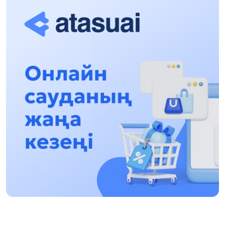
17:31, 31 Shilde 2026
Halyqaralyq «Formýla-1 H2O» jarysyn Qonaev
qalasynda ótkizý josparlanýda
13:13, 30 Shilde 2026
Asqat Asylbekov: Kúshti bılikke kúshti tulǵalar
kerek!
12:01, 28 Shilde 2026
Abzal Dostıar: Dýman Muhametkárimdi Almaty
túrmesine aýystyrýy múmkin
16:15, 27 Shilde 2026
Óskenbaı Qulataıuly: Rýhanıatqa qyzmet etken