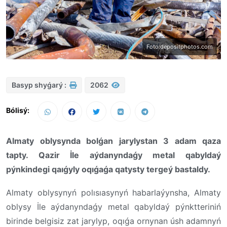
Foto:depositphotos.com
Basyp shyǵarý :
2062
Bólisý:
Almaty oblysynda bolǵan jarylystan 3 adam qaza
tapty. Qazir İle aýdanyndaǵy metal qabyldaý
pýnkindegi qaıǵyly oqıǵaǵa qatysty tergeý bastaldy.
Almaty oblysynyń polısıasynyń habarlaýynsha, Almaty
oblysy İle aýdanyndaǵy metal qabyldaý pýnktteriniń
birinde belgisiz zat jarylyp, oqıǵa ornynan úsh adamnyń