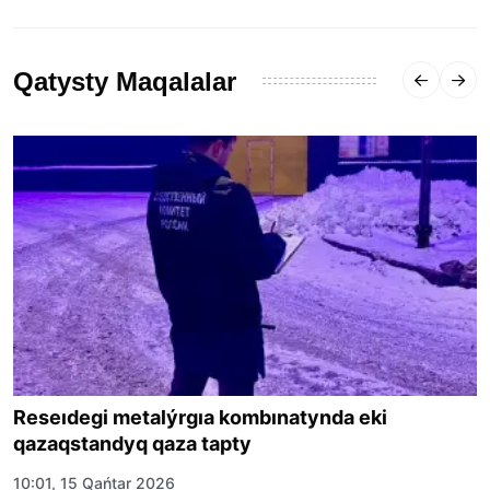
Qatysty Maqalalar
Reseıdegi metalýrgıa kombınatynda eki
qazaqstandyq qaza tapty
10:01, 15 Qańtar 2026