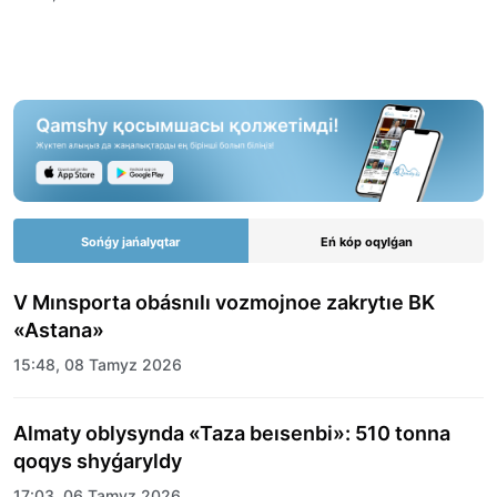
Sońǵy jańalyqtar
Eń kóp oqylǵan
V Mınsporta obásnılı vozmojnoe zakrytıe BK
«Astana»
15:48, 08 Tamyz 2026
Almaty oblysynda «Taza beısenbi»: 510 tonna
qoqys shyǵaryldy
17:03, 06 Tamyz 2026