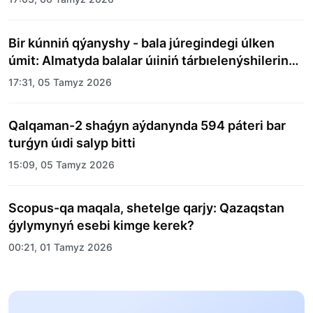
Bir kúnniń qýanyshy - bala júregindegi úlken
úmit: Almatyda balalar úıiniń tárbıelenýshilerine
merekelik kún uıymdastyryldy
17:31, 05 Tamyz 2026
Qalqaman-2 shaǵyn aýdanynda 594 páteri bar
turǵyn úıdi salyp bitti
15:09, 05 Tamyz 2026
Scopus-qa maqala, shetelge qarjy: Qazaqstan
ǵylymynyń esebi kimge kerek?
00:21, 01 Tamyz 2026
«Zań kerýeni» jobasy: Abaı oblysynda quqyqtyq
túsindirý jumystary jalǵasýda