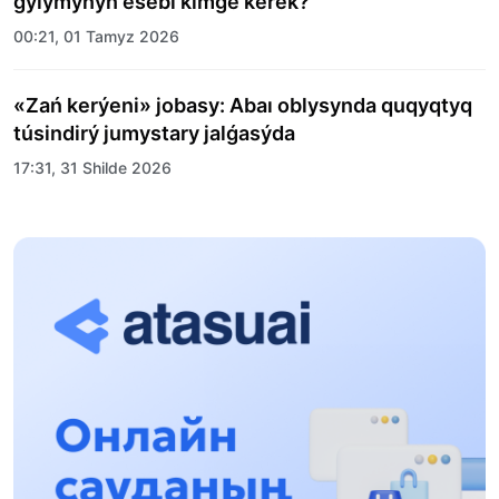
ǵylymynyń esebi kimge kerek?
00:21, 01 Tamyz 2026
«Zań kerýeni» jobasy: Abaı oblysynda quqyqtyq
túsindirý jumystary jalǵasýda
17:31, 31 Shilde 2026
Halyqaralyq «Formýla-1 H2O» jarysyn Qonaev
qalasynda ótkizý josparlanýda
13:13, 30 Shilde 2026
Asqat Asylbekov: Kúshti bılikke kúshti tulǵalar
kerek!
12:01, 28 Shilde 2026