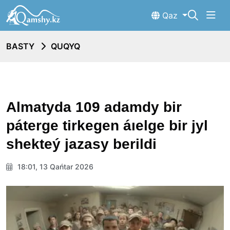
Qaz
BASTY
QUQYQ
Almatyda 109 adamdy bir
páterge tirkegen áıelge bir jyl
shekteý jazasy berildi
18:01, 13 Qańtar 2026