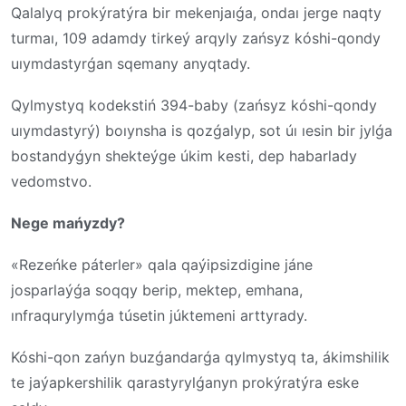
Qalalyq prokýratýra bir mekenjaıǵa, ondaı jerge naqty
turmaı, 109 adamdy tirkeý arqyly zańsyz kóshi-qondy
uıymdastyrǵan sqemany anyqtady.
Qylmystyq kodekstiń 394-baby (zańsyz kóshi-qondy
uıymdastyrý) boıynsha is qozǵalyp, sot úı ıesin bir jylǵa
bostandyǵyn shekteýge úkim kesti, dep habarlady
vedomstvo.
Nege mańyzdy?
«Rezeńke páterler» qala qaýipsizdigine jáne
josparlaýǵa soqqy berip, mektep, emhana,
ınfraqurylymǵa túsetin júktemeni arttyrady.
Kóshi-qon zańyn buzǵandarǵa qylmystyq ta, ákimshilik
te jaýapkershilik qarastyrylǵanyn prokýratýra eske