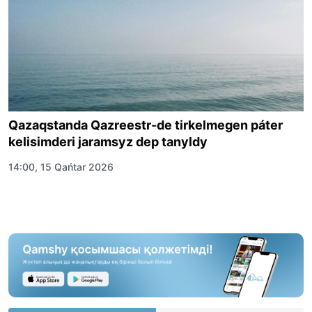
Qazaqstanda Qazreestr-de tirkelmegen páter
kelisimderi jaramsyz dep tanyldy
14:00, 15 Qańtar 2026