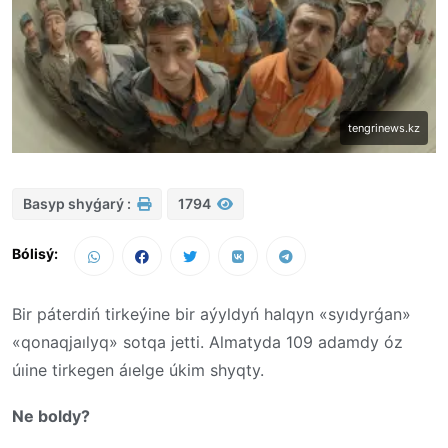
tengrinews.kz
Basyp shyǵarý :
1794
Bólisý:
Bir páterdiń tirkeýine bir aýyldyń halqyn «syıdyrǵan»
«qonaqjaılyq» sotqa jetti. Almatyda 109 adamdy óz
úıine tirkegen áıelge úkim shyqty.
Ne boldy?