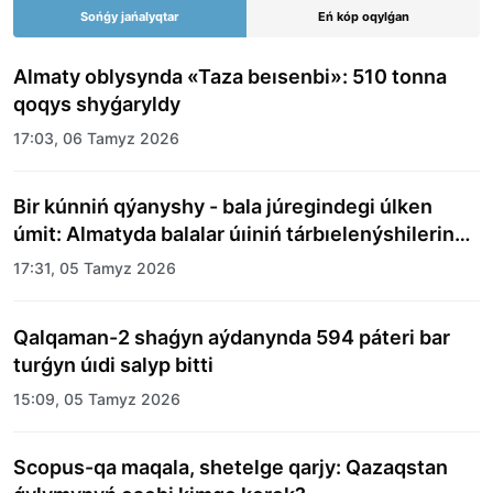
Sońǵy jańalyqtar
Eń kóp oqylǵan
Almaty oblysynda «Taza beısenbi»: 510 tonna
qoqys shyǵaryldy
17:03, 06 Tamyz 2026
Bir kúnniń qýanyshy - bala júregindegi úlken
úmit: Almatyda balalar úıiniń tárbıelenýshilerine
merekelik kún uıymdastyryldy
17:31, 05 Tamyz 2026
Qalqaman-2 shaǵyn aýdanynda 594 páteri bar
turǵyn úıdi salyp bitti
15:09, 05 Tamyz 2026
Scopus-qa maqala, shetelge qarjy: Qazaqstan