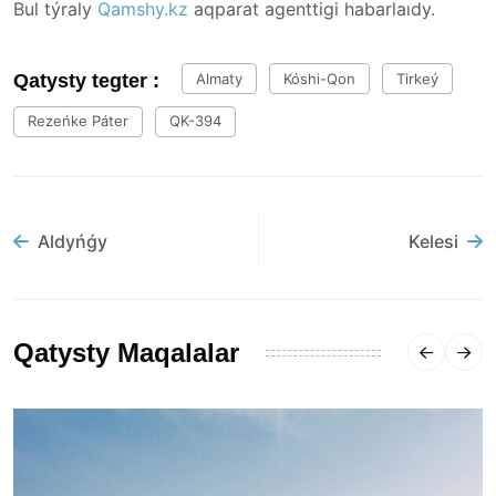
Bul týraly
Qamshy.kz
aqparat agenttigi habarlaıdy.
Qatysty tegter :
Almaty
Kóshi-Qon
Tirkeý
Rezeńke Páter
QK-394
Aldyńǵy
Kelesi
Qatysty Maqalalar