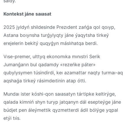
saldy.
Kontekst jáne saıasat
2025 jyldyń shildesinde Prezıdent zańǵa qol qoıyp,
Astana boıynsha turǵylyqty jáne ýaqytsha tirkeý
erejelerin bekitý quqyǵyn máslıhatqa berdi.
Vıse-premer, ulttyq ekonomıka mınıstri Serik
Jumanǵarın bul qadamdy «rezeńke páter»
qubylysymen túsindirdi, keı azamattar naqty turmaı-aq
aqshaǵa tirkeý rásimdeıtinin atap ótti.
Mundaı ister kóshi-qon saıasatyn tártipke keltirýge,
qalada kimniń shyn turyp jatqanyn dál esepteýge jáne
búdjet pen áleýmettik qyzmetterdi ádil bólýge yqpal
etýi tıis.