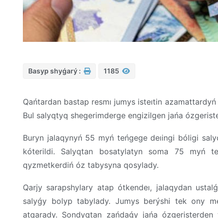
Basyp shyǵarý :
1185
Qańtardan bastap resmı jumys isteıtin azamattardy
Bul salyqtyq shegerimderge engizilgen jańa ózgerister
Buryn jalaqynyń 55 myń teńgege deıingi bóligi saly
kóterildi. Salyqtan bosatylatyn soma 75 myń 
qyzmetkerdiń óz tabysyna qosylady.
Qarjy sarapshylary atap ótkendeı, jalaqydan ustal
salyǵy bolyp tabylady. Jumys berýshi tek ony m
atqarady. Sondyqtan zańdaǵy jańa ózgeristerden tý