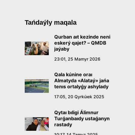
Tańdaýly maqala
Qurban aıt kezinde neni
eskerý qajet? – QMDB
jaýaby
23:01, 25 Mamyr 2026
Qala kúnine oraı
Almatyda «Alataý» jańa
tenıs ortalyǵy ashylady
17:05, 20 Qyrkúıek 2025
Qytaı bıligi Álimnur
Turǵanbaıdy ustaǵanyn
rastady
10:17, 14 Tamyz 2025