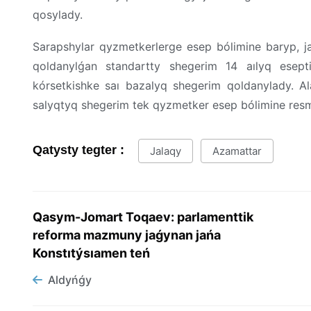
qosylady.
Sarapshylar qyzmetkerlerge esep bólimine baryp, j
qoldanylǵan standartty shegerim 14 aılyq esepti
kórsetkishke saı bazalyq shegerim qoldanylady. Al
salyqtyq shegerim tek qyzmetker esep bólimine resm
Qatysty tegter :
Jalaqy
Azamattar
Qasym-Jomart Toqaev: parlamenttik
reforma mazmuny jaǵynan jańa
Konstıtýsıamen teń
Aldyńǵy