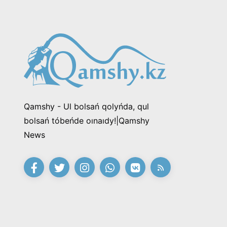
Qamshy - Ul bolsań qolyńda, qul
bolsań tóbeńde oınaıdy!|Qamshy
News