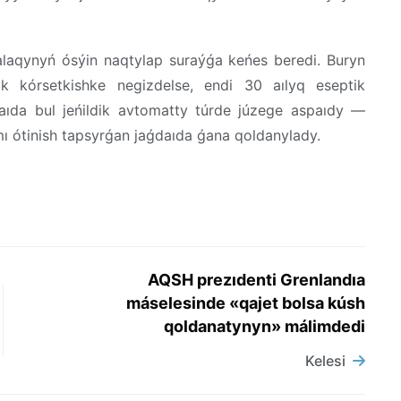
alaqynyń ósýin naqtylap suraýǵa keńes beredi. Buryn
k kórsetkishke negizdelse, endi 30 aılyq eseptik
aıda bul jeńildik avtomatty túrde júzege aspaıdy —
ı ótinish tapsyrǵan jaǵdaıda ǵana qoldanylady.
AQSH prezıdenti Grenlandıa
máselesinde «qajet bolsa kúsh
qoldanatynyn» málimdedi
Kelesi