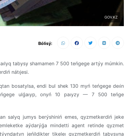
GOV.KZ
Bólisý:
ń aılyq tabysy shamamen 7 500 teńgege artýy múmkin.
diń nátıjesi.
qtan bosatylsa, endi bul shek 130 myń teńgege deıin
teńgege ulǵaıyp, onyń 10 paıyzy — 7 500 teńge
ǵan salyq jumys berýshiniń emes, qyzmetkerdiń jeke
emleketke aýdarýǵa mindetti agent retinde qyzmet
yndaıtyn jeńildikter tikeleı qyzmetkerdiń tabysyna