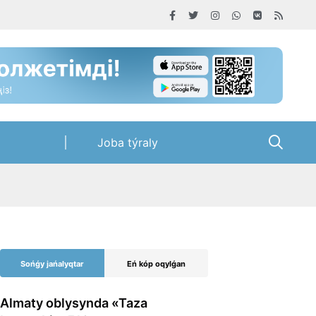
Joba týraly
Sońǵy jańalyqtar
Eń kóp oqylǵan
Almaty oblysynda «Taza