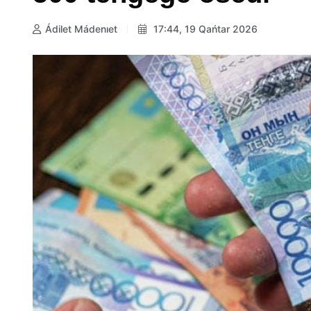
Ádilet Mádenıet
17:44, 19 Qańtar 2026