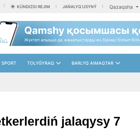
Qazaqsha
KÚNDIZGI REJIM
JAŃALYQ USYNÝ
SPORT
TOLYǴYRAQ
BARLYQ AIMAQTAR
kerlerdiń jalaqysy 7