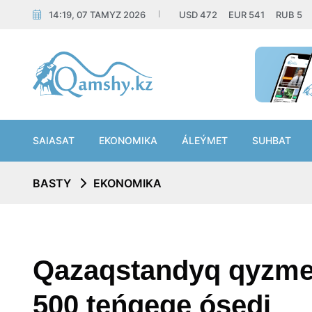
14:19, 07 TAMYZ 2026
USD
472
EUR
541
RUB
5
SAIASAT
EKONOMIKA
ÁLEÝMET
SUHBAT
BASTY
EKONOMIKA
Qazaqstandyq qyzmet
500 teńgege ósedi