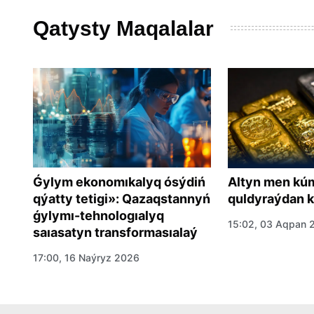
Qatysty Maqalalar
Ǵylym ekonomıkalyq ósýdiń
Gaz
Altyn men kúm
qýatty tetigi»: Qazaqstannyń
quldyraýdan ke
ǵylymı-tehnologıalyq
15:02, 03 Aqpan 
saıasatyn transformasıalaý
17:00, 16 Naýryz 2026