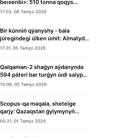
beısenbi»: 510 tonna qoqys
shyǵaryldy
17:03, 06 Tamyz 2026
Bir kúnniń qýanyshy - bala
júregindegi úlken úmit: Almatyda
balalar úıiniń tárbıelenýshilerine
17:31, 05 Tamyz 2026
merekelik kún uıymdastyryldy
Qalqaman-2 shaǵyn aýdanynda
594 páteri bar turǵyn úıdi salyp
bitti
15:09, 05 Tamyz 2026
Scopus-qa maqala, shetelge
qarjy: Qazaqstan ǵylymynyń
esebi kimge kerek?
00:21, 01 Tamyz 2026