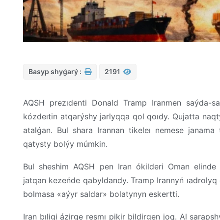
Basyp shyǵarý :
2191
AQSH prezıdenti Donald Tramp Iranmen saýda-satt
kózdeıtin atqarýshy jarlyqqa qol qoıdy. Qujatta naq
atalǵan. Bul shara Irannan tikeleı nemese janama
qatysty bolýy múmkin.
Bul sheshim AQSH pen Iran ókilderi Oman elinde ı
jatqan kezeńde qabyldandy. Tramp Irannyń ıadrolyq qa
bolmasa «aýyr saldar» bolatynyn eskertti.
Iran bıligi ázirge resmı pikir bildirgen joq. Al sarap