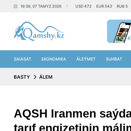
16:39, 07 TAMYZ 2026
USD
472
EUR
543
RUB
5
SAIASAT
EKONOMIKA
ÁLEÝMET
SUHBAT
BASTY
ÁLEM
AQSH Iranmen saýda 
tarıf engizetinin mál