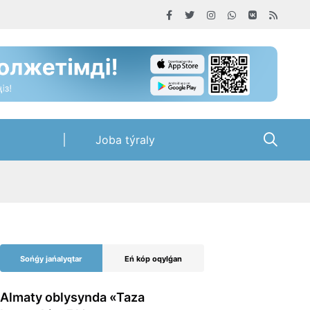
Joba týraly
Sońǵy jańalyqtar
Eń kóp oqylǵan
Almaty oblysynda «Taza