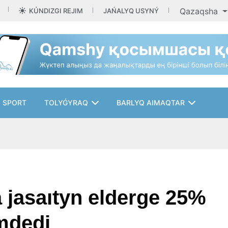
Qazaqsha
KÚNDIZGI REJIM
JAŃALYQ USYNÝ
SPORT
TOLYǴYRAQ
BARLYQ AIMAQTAR
jasaıtyn elderge 25%
imdedi