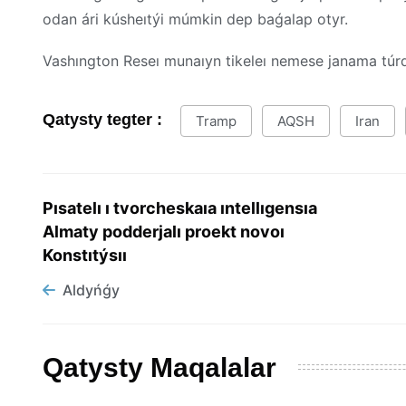
odan ári kúsheıtýi múmkin dep baǵalap otyr.
Vashıngton Reseı munaıyn tikeleı nemese janama túr
Qatysty tegter :
Tramp
AQSH
Iran
Pısatelı ı tvorcheskaıa ıntellıgensıa
Almaty podderjalı proekt novoı
Konstıtýsıı
Aldyńǵy
Qatysty Maqalalar