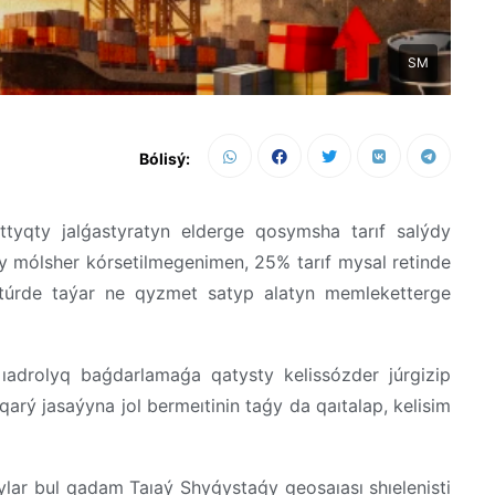
SM
Bólisý:
yqty jalǵastyratyn elderge qosymsha tarıf salýdy
ty mólsher kórsetilmegenimen, 25% tarıf mysal retinde
 túrde taýar ne qyzmet satyp alatyn memleketterge
adrolyq baǵdarlamaǵa qatysty kelissózder júrgizip
rý jasaýyna jol bermeıtinin taǵy da qaıtalap, kelisim
shylar bul qadam Taıaý Shyǵystaǵy geosaıası shıelenisti