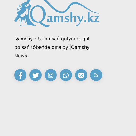
Qamshy - Ul bolsań qolyńda, qul
bolsań tóbeńde oınaıdy!|Qamshy
News