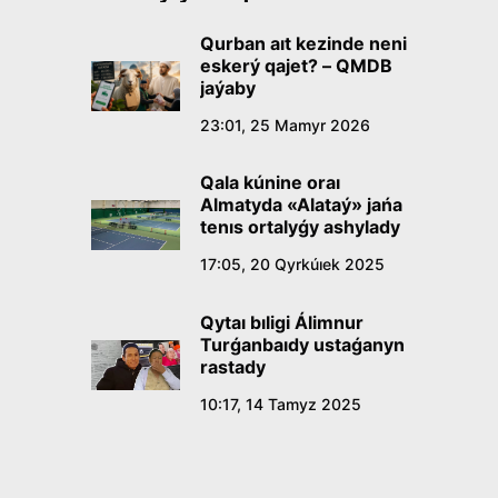
Qurban aıt kezinde neni
eskerý qajet? – QMDB
jaýaby
23:01, 25 Mamyr 2026
Qala kúnine oraı
Almatyda «Alataý» jańa
tenıs ortalyǵy ashylady
17:05, 20 Qyrkúıek 2025
Qytaı bıligi Álimnur
Turǵanbaıdy ustaǵanyn
rastady
10:17, 14 Tamyz 2025