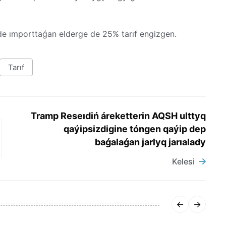
de ımporttaǵan elderge de 25% tarıf engizgen.
Tarıf
Tramp Reseıdiń áreketterin AQSH ulttyq
qaýipsizdigine tóngen qaýip dep
baǵalaǵan jarlyq jarıalady
Kelesi