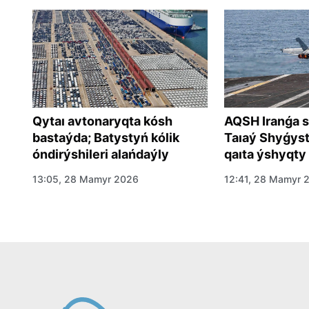
AQSH Iranǵa 
Qytaı avtonaryqta kósh
Taıaý Shyǵyst
bastaýda; Batystyń kólik
qaıta ýshyqty
óndirýshileri alańdaýly
12:41, 28 Mamyr 
13:05, 28 Mamyr 2026