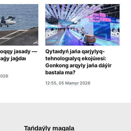
Qytaıdyń jańa qarjylyq-
soqqy jasady —
I
tehnologıalyq ekojúıesi:
aǵy jaǵdaı
A
Gonkong arqyly jańa dáýir
s
bastala ma?
2026
1
12:55, 05 Mamyr 2026
Tańdaýly maqala