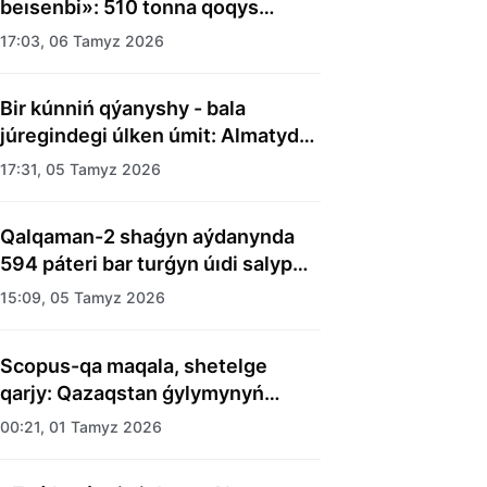
beısenbi»: 510 tonna qoqys
shyǵaryldy
17:03, 06 Tamyz 2026
Bir kúnniń qýanyshy - bala
júregindegi úlken úmit: Almatyda
balalar úıiniń tárbıelenýshilerine
17:31, 05 Tamyz 2026
merekelik kún uıymdastyryldy
Qalqaman-2 shaǵyn aýdanynda
594 páteri bar turǵyn úıdi salyp
bitti
15:09, 05 Tamyz 2026
Scopus-qa maqala, shetelge
qarjy: Qazaqstan ǵylymynyń
esebi kimge kerek?
00:21, 01 Tamyz 2026