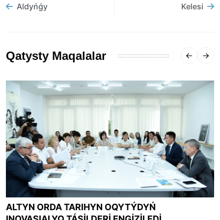
Aldyńǵy
Kelesi
Qatysty Maqalalar
ALTYN ORDA TARIHYN OQYTÝDYŃ
INOVASIALYQ TÁSİLDERİ ENGİZİLEDİ