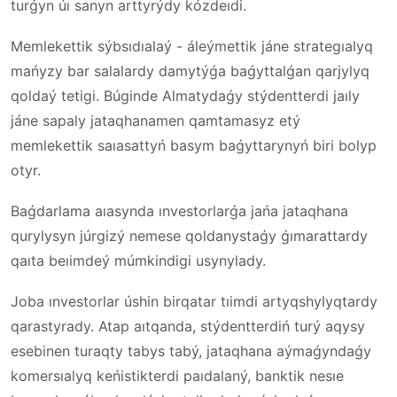
turǵyn úı sanyn arttyrýdy kózdeıdi.
Memlekettik sýbsıdıalaý
-
áleýmettik jáne strategıalyq
mańyzy bar salalardy damytýǵa baǵyttalǵan qarjylyq
qoldaý tetigi. Búginde Almatydaǵy stýdentterdi jaıly
jáne sapaly jataqhanamen qamtamasyz etý
memlekettik saıasattyń basym baǵyttarynyń biri bolyp
otyr.
Baǵdarlama aıasynda ınvestorlarǵa jańa jataqhana
qurylysyn júrgizý nemese qoldanystaǵy ǵımarattardy
qaıta beıimdeý múmkindigi usynylady.
Joba ınvestorlar úshin birqatar tıimdi artyqshylyqtardy
qarastyrady. Atap aıtqanda, stýdentterdiń turý aqysy
esebinen turaqty tabys tabý, jataqhana aýmaǵyndaǵy
komersıalyq keńistikterdi paıdalaný, banktik nesıe