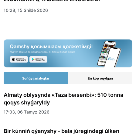
10:28, 15 Shilde 2026
Sońǵy jańalyqtar
Eń kóp oqylǵan
Almaty oblysynda «Taza beısenbi»: 510 tonna
qoqys shyǵaryldy
17:03, 06 Tamyz 2026
Bir kúnniń qýanyshy - bala júregindegi úlken