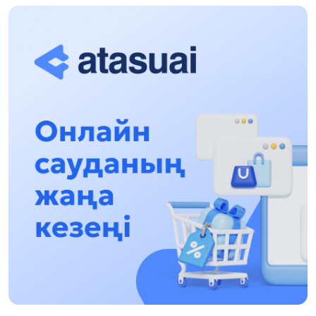
Halyqaralyq «Formýla-1 H2O» jarysyn Qonaev
qalasynda ótkizý josparlanýda
13:13, 30 Shilde 2026
Asqat Asylbekov: Kúshti bılikke kúshti tulǵalar
kerek!
12:01, 28 Shilde 2026
Abzal Dostıar: Dýman Muhametkárimdi Almaty
túrmesine aýystyrýy múmkin
16:15, 27 Shilde 2026
Óskenbaı Qulataıuly: Rýhanıatqa qyzmet etken
qalamger
17:46, 26 Shilde 2026