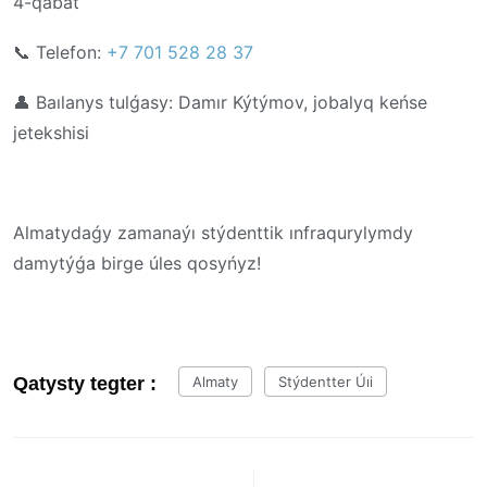
4-qabat
📞
Telefon:
+7 701 528 28 37
👤
Baılanys tulǵasy: Damır Kýtýmov, jobalyq keńse
jetekshisi
Almatydaǵy zamanaýı stýdenttik ınfraqurylymdy
damytýǵa birge úles qosyńyz!
Qatysty tegter :
Almaty
Stýdentter Úıi