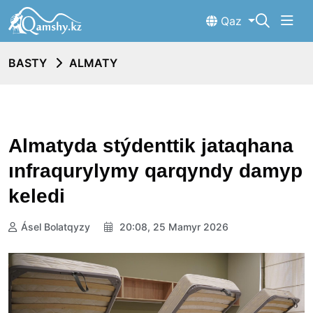
Qaz
BASTY
ALMATY
Almatyda stýdenttik jataqhana
ınfraqurylymy qarqyndy damyp
keledi
Ásel Bolatqyzy
20:08, 25 Mamyr 2026