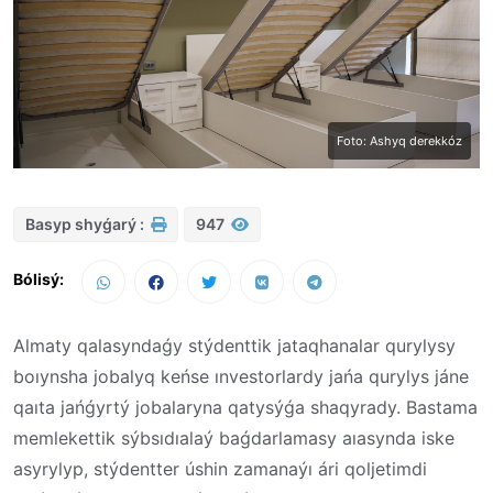
Foto: Ashyq derekkóz
Basyp shyǵarý :
947
Bólisý:
Almaty qalasyndaǵy stýdenttik jataqhanalar qurylysy
boıynsha jobalyq keńse ınvestorlardy jańa qurylys jáne
qaıta jańǵyrtý jobalaryna qatysýǵa shaqyrady. Bastama
memlekettik sýbsıdıalaý baǵdarlamasy aıasynda iske
asyrylyp, stýdentter úshin zamanaýı ári qoljetimdi