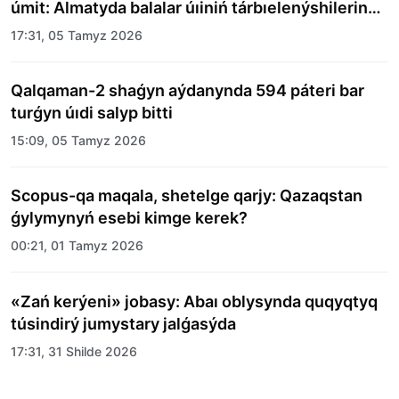
úmit: Almatyda balalar úıiniń tárbıelenýshilerine
merekelik kún uıymdastyryldy
17:31, 05 Tamyz 2026
Qalqaman-2 shaǵyn aýdanynda 594 páteri bar
turǵyn úıdi salyp bitti
15:09, 05 Tamyz 2026
Scopus-qa maqala, shetelge qarjy: Qazaqstan
ǵylymynyń esebi kimge kerek?
00:21, 01 Tamyz 2026
«Zań kerýeni» jobasy: Abaı oblysynda quqyqtyq
túsindirý jumystary jalǵasýda
17:31, 31 Shilde 2026