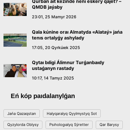
Qurban aıt kezinde neni eskerý qajet? –
QMDB jaýaby
Abaıdyń adam tárbıesi týraly kózqarastarynyń
23:01, 25 Mamyr 2026
ózektiligi
Qala kúnine oraı Almatyda «Alataý» jańa
18:59, 20 Shilde 2026
tenıs ortalyǵy ashylady
17:05, 20 Qyrkúıek 2025
Jasandy ıntellekt: adamzattyń kómekshisi me,
álde básekelesi me?
Qytaı bıligi Álimnur Turǵanbaıdy
18:16, 20 Shilde 2026
ustaǵanyn rastady
10:17, 14 Tamyz 2025
Ulttyq arhıvtiń ashylǵanyna 20 jyl: negizgi
jetistikteri men damý baǵyty
Eń kóp paıdalanylǵan
17:09, 20 Shilde 2026
Jańa Qazaqstan
Halyqaralyq Qyylmystyq Sot
Memleket basshysy Kóbeıtuz kóliniń jaı-kúıine
Qyzylorda Oblysy
Psıhologıalyq Sýretter
Qar Barysy
nazar aýdardy