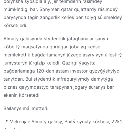
boıynsha sýbsıdıa alý, jer telimderin rásimdeý
múmkindigi bar. Sonymen qatar qujattardy rásimdeý
barysynda tegin zańgerlik keńes pen tolyq súıemeldeý
kórsetiledi.
Almaty qalasynda stýdenttik jataqhanalar sanyn
kóbeıtý maqsatynda qurylǵan jobalyq keńse
memlekettik baǵdarlamanyń júzege asyrylýyn úılestirý
jumystaryn júrgizip keledi. Qazirgi ýaqytta
baǵdarlamaǵa 120-dan astam ınvestor qyzyǵýshylyq
tanytqan. Bul stýdenttik ınfraqurylymdy damytýǵa
bıznes qaýymdastyq tarapynan joǵary suranys bar
ekenin kórsetedi.
Baılanys málimetteri
:
📍
Mekenjaı: Almaty qalasy, Baıtýrsynuly kóshesi, 22k1,