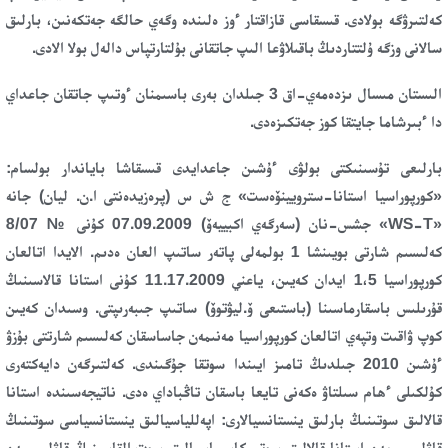
كەلتىرۋگە بولادى. قىسقاسى قازاقتار ءوز ەلىندە وگەي حالگە جەتكەنىن، بارلىق
سالانى وزگە ۇلتتاردىڭ باقىلاۋعا الىپ جاتقانى بۇلتارتپاس دالەل بولا الادى.
الىستان مىسال ىزدەمەي-اق 3 جىلدان بەرى باسىمنان ءوتىپ جاتقان جاعداي
دا ءبىرشاما جايتقا كوز جەتكىزەدى.
بارلىعى تۇسىنىكتى بولۋى ءۇشىن جاعدايدى قىسقاشا باياندار بولسام:
«كورپوراسيا استانا-سترويينۆەست» ج ش س (پرەزيدەنتى ا.ن. ليان) جانە
«WS-T» جشس-نان (سەرگەي اكبييەۆ) 07.09.2009 كۇنى № 8/07
كەلىسىم شارتى بويىنشا 1 بولمەلى پاتەر ساتىپ العان ەدىم. الايدا اتالعان
كورپوراسيا 1،5 ايدان كەيىن، ياعني 11.17.2009 كۇنى استانا قالاسىنىڭ
قۇرىلىس باسقارماسىنا (باستىعى ۆ.ليۋتوۆ) ساتىپ جىبەرىپتى. وسىدان كەيىن
كوپ ۋاقىت وتپەي اتالعان كورپوراسيا مەنىمەن جاساسقان كەلىسىم شارتتى بۇزۋ
ءۇشىن 2010 جىلدىڭ تامىز ايىندا سوتقا جۇگىندى. كەلتىرگەن دايەكتەرى
كۇلكىلى ءھام سىلتاۋ ەكەنى تايعا باسقان تاڭباداي ەدى. ناتيجەسىندە استانا
قالالىق سوتىنىڭ بارلىق ينستانسيالارى: اپەللياسيالىق ينستانسياسى سوتىنىڭ
قاۋلىسى مەن استانا قالالىق سوتى كاسساسيالىق سوت القاسىنىڭ قاۋلىسىمەن