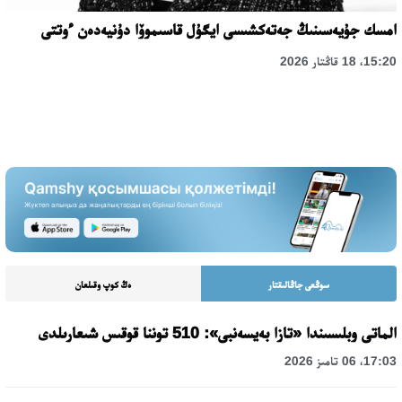
امسك جۇيەسىنىڭ جەتەكشىسى ايگۇل قاسىموۆا دۇنيەدەن ءوتتى
15:20، 18 قاڭتار 2026
سوڭعى جاڭالىقتار
ەڭ كوپ وقىلعان
الماتى وبلىسىندا «تازا بەيسەنبى»: 510 توننا قوقىس شىعارىلدى
17:03، 06 تامىز 2026