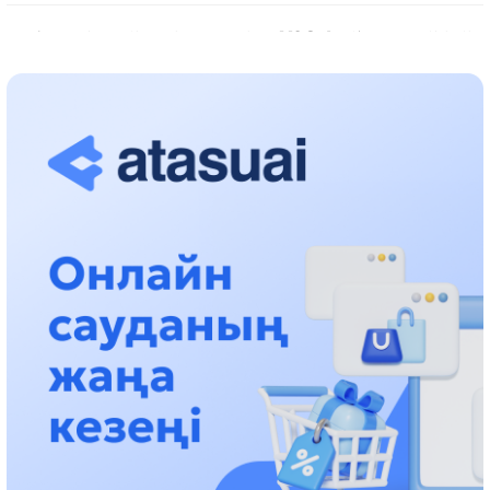
حالىقارالىق «فورمۋلا-1 H2O» جارىسىن قونايەۆ قالاسىندا وتكىزۋ
جوسپارلانۋدا
13:13، 30 شىلدە 2026
اسحات اسىلبەكوۆ: كۇشتى بيلىككە كۇشتى تۇلعالار كەرەك!
12:01، 28 شىلدە 2026
ابزال دوستيار: دۋمان مۇحامەتكارىمدى الماتى تۇرمەسىنە اۋىستىرۋى
مۇمكىن
16:15، 27 شىلدە 2026
وسكەنباي قۇلاتاي ۇلى: رۋحانياتقا قىزمەت ەتكەن قالامگەر
17:46، 26 شىلدە 2026