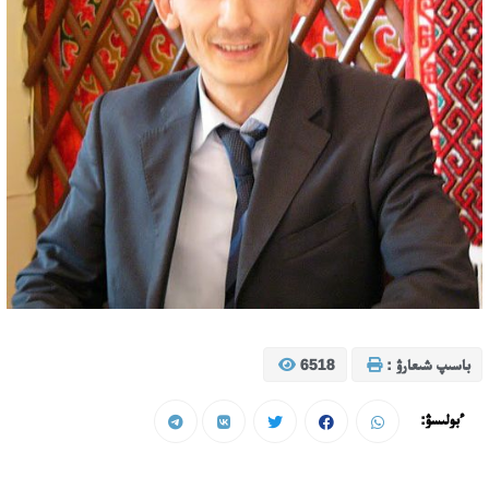
باسىپ شىعارۋ :
6518
ءبولىسۋ: