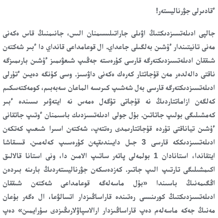
ءقادىرلى جۋرناليستەر!
جالپى ادىلەتسىزدىكتىڭ اۋىلى جاراتىلىسىمنان الىس، جانىمنىڭ قاس ەكەنى
مەنى تانيتىندار ءۇشىن بەلگىلى جاعداي. ال قوعامداعى قانداي دا ءبىر شەكتەن
شىققان ادىلەتسىزدىكتەرگە قارسى كۇرەستە جەڭىپ شىعۋىمىز ءۇشىن بارىمىزگە
ناقتى دالەلدەر مەن قۇجاتتار كەرەك ەكەنى داۋسىز. وسى كۇنگە دەيىن ءتۇرلى
ادىلەتسىزدىكتەرگە قارسى بەل شەشىپ كىرىسە الماعان سەبەبىم، كومەكتەسكىم
كەلگەن ازاماتتاردىڭ نە قۇجاتى تۇگەل ەمەس نە ايتەۋىر ىسىندە ءبىر
كەمشىلىگى بولىپ جاتاتىن. بۇل جولى ادىلەتسىزدىك باسىمنان ءوتىپ جاتقانى
ءۇشىن تياناقتى تۇردە قۇجاتتارىمدى رەتتەپ، شەكتەن اسىرا شىعىپ كەتكەن
ادىلەتسىزدىككە قارسى 3 جىل دايىندىقپەن كۇرەسىپ كەلەمىن. قىسقاشا
ايتقاندا، استانادان 1 بولمەلى پاتەر ساتىپ الامىن دا، ونى استانا قالالىق
اكىمشىلىگى تارتىپ الىپ جاتىر. كەزدەسكەن جۋرناليستەردىڭ بارىنە بىردەن
اڭگىمەنىڭ باسىندا «بۇل ماسەلەگە قوعامداعى شەكتەن شىققان
ادىلەتسىزدىكتىڭ كورىنىسى رەتىندە قاراساڭىزدار اتسالۋعا، ال ەگەر بۇعان
مەنىڭ جەكە ماسەلەم دەپ قاراساڭىزدار ارالاسپاۋلارىڭىزدى سۇرايمىن» دەپ