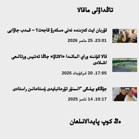
18:59، 20 شىلدە 2026
تاڭداۋلى ماقالا
جاساندى ينتەللەكت: ادامزاتتىڭ كومەكشىسى مە، الدە باسەكەلەسى
مە؟
قۇربان ايت كەزىندە نەنى ەسكەرۋ قاجەت؟ – قمدب جاۋابى
18:16، 20 شىلدە 2026
23:01، 25 مامىر 2026
قالا كۇنىنە وراي الماتىدا «الاتاۋ» جاڭا تەننيس ورتالىعى
ۇلتتىق ءارحيۆتىڭ اشىلعانىنا 20 جىل: نەگىزگى جەتىستىكتەرى مەن
اشىلادى
دامۋ باعىتى
17:05، 20 قىركۇيەك 2025
17:09، 20 شىلدە 2026
جۇڭگو بيلىگى ءالىمنۇر تۇرعانبايدى ۇستاعانىن راستادى
مەملەكەت باسشىسى كوبەيتۇز كولىنىڭ جاي-كۇيىنە نازار اۋداردى
10:17، 14 تامىز 2025
18:22، 17 شىلدە 2026
ەڭ كوپ پايدالانىلعان
التىن وردا تاريحىن وقىتۋدىڭ يننوۆاسيالىق تاسىلدەرى ەنگىزىلەدى
10:28، 15 شىلدە 2026