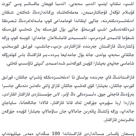
اشىپ، نىقتاپ ايتىپ الدىم. سەبەبى، الدىما قويعان ماقساتىم وسى ءتورت
قۇبىلام تۇگەل قۇجاتتارىممەن، مەملەكەتتىك ورگانداردىڭ شەكتەن شىققان
ادىلەتسىزدىكتەرىنە، جالپى ايتقاندا قوعامداعى كوپ ماسەلەلەردىڭ تىعىرىققا
تىرەلگەندىگىن اشىپ كورسەتۋ. جالپى بۇل كۇرەسكە بەل شەشىپ كۇرەسكە
شىعۋعا قانىمدى قىزدىرىپ، نامىسىمدى قامشىلاعان جاعداي: كوبىنە كوپ وزگە
ۇلتتاردىڭ قازاقستان جەرىندە قازاقتاردى ەزىپ-جانشىپ، قورلىق كورسەتىپ
جاتقانى سەبەپ بولدى. جانە بۇل جاعدايعا بىردە-بىر قازاقتىڭ باس كوتەرۋگە
شاماسى جەتپەي بەيشارا كۇيىن كورگەنىم شىدامىمدى ءتىپتى تاۋىسىپ كەتتى.
قازاقستاننىڭ قاي جەرىندە بولساق تا ادىلەتسىزدىككە ۇشىراپ جاتقان، قورلىق
كورىپ جاتقان، بەيشارا كۇي كەشىپ جاتقان قازاق ۇلتى ەكەنىن ەندىگى جاسىرا
بەرۋدىڭ قاجەتى جوق. ەلىمىزدەگى ەڭ اۋىر، لاس جۇمىستاردى قازاقتار اتقارادى،
بازاردا اربا سۇيرەپ جۇرگەن تەك قانا قازاقتار، قالادا جاتاقحانا، ساياجاي
جالداپ، وزگە ۇلتتىڭ پاتەرىن جاعالاپ جان ساۋعالاپ بەيشارا كۇيدە جۇرگەن
نەگىزىنەن قازاقتار.
وسىعان ۇقساس مىسالداردى قازاقستاندا 100 مىڭداپ ەمەس ميلليونداپ