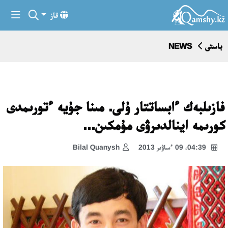
قاز
باستى
NEWS
فازىلبەك ءابساتتار ۇلى. مىنا جۇيە ءتورىمدى
كورىمە اينالدىرۋى مۇمكىن...
04:39، 09 ءساۋىر 2013
Bilal Quanysh