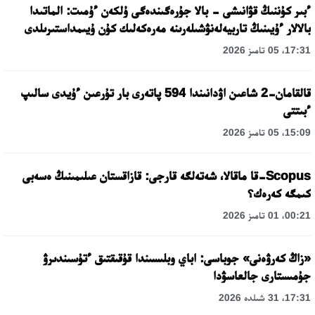
ءبىر كۇننىڭ قۋانىشى - بالا جۇرەگىندەگى ۇلكەن ءۇمىت: الماتىدا
بالالار ءۇيىنىڭ تاربيەلەنۋشىلەرىنە مەرەكەلىك كۇن ۇيىمداستىرىلدى
17:31، 05 تامىز 2026
قالقامان-2 شاعىن اۋدانىندا 594 پاتەرى بار تۇرعىن ءۇيدى سالىپ
ءبىتتى
15:09، 05 تامىز 2026
Scopus-قا ماقالا، شەتەلگە قارجى: قازاقستان عىلىمىنىڭ ەسەبى
كىمگە كەرەك؟
00:21، 01 تامىز 2026
«زاڭ كەرۋەنى» جوباسى: اباي وبلىسىندا قۇقىقتىق ءتۇسىندىرۋ
جۇمىستارى جالعاسۋدا
17:31، 31 شىلدە 2026