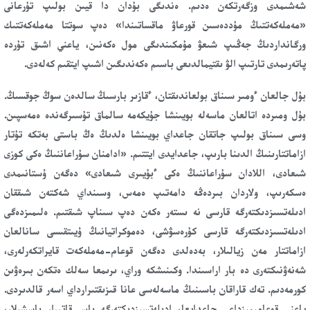
شەشىمدى وزگەرتكەن ەدىم. ەندىگى بۇدان دا قيىن بولىپ تۇرعانى
«مەملەكەتتىڭ مۇددەسىن قورعاۋ ماقساتىندا» دەپ سوتتا مەملەكەتتىك
ورگانداردىڭ جەڭىپ شىعۋ مۇمكىندىگى مول ەكەنىن، ياعني اشىق تۇردە
پاتەرىمدى تارتىپ الۋ ىقتيمالدىعى باسىم ەكەندىگىن اشىپ ايتقىم كەلەدى.
بۇل جالعان ءومىر سىناق بولعاندىقتان، ءقازىر بارسىڭ سالدەن سوڭ جوقسىڭ.
بۇل ومىردە اتالعان ماسەلە بويىنشا جۇيكەمە سالماق تۇسىرگەندە ەمەسپىن.
وسى سىناق بولىپ جاتقان جاعداي بويىنشا ەلدىڭ ەڭ باستى بەتكە تۇتار
ازاماتتارىنىڭ الدىنا بارىپ، جاعدايدى ايتتىم. «ادامنان سۇراعاننىڭ ەكى كوزى
شىعادى، اللادان سۇراعاننىڭ ەكى ءبۇيىرى شىعادى» دەگەن ۇستانىمدى
ەسكەرىپ، ولاردان بىردەڭە دامەتىپ ەمەس، وسىنداي شەكتەن شىققان
ادىلەتسىزدىكتەرگە قارسى نە ىستەر ەكەن دەپ سىناپ شىقتىم. ەلىمىزدەگى
ادىلەتسىزدىكتەرگە قارسى كۇرەسۋشى، دەموكراتيانىڭ ۇيىتقىسى سانالعان
ازاماتتار مەن زيالىلار، بەدەلدى دەگەن قوعام-مەملەكەت قايراتكەرلەرى،
شەنەۋنىكتەرى دە بار اراسىندا. وكىنىشكە وراي، ىرىمعا سەلك ەتكەن بىرەۋىن
كورمەدىم. تەك قاراقان باسىنىڭ ماسەلەسى عانا قىزىقتىرارداي اسەر قالدىردى.
ياعني قوعامىمىزداعى جاعدايعا، ادىلەتسىزدىكتەرگە باس قاتىرار باسشىلار،