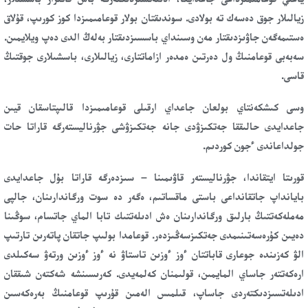
زيالىلار جوق دەسەك تە بولادى. سوندىقتان بولار قوعامىمىزدا كوز كورىپ، قۇلاق
ەستىمەگەن جاۋىزدىقتار مەن وسىنداي باسسىزدىقتار بەلەڭ الدى دەپ ويلايمىن.
سەبەبى قوعامنىڭ ول دەرتىن ەمدەر ازاماتتارى، زيالىلارى، باسشىلارى جوقتىڭ
قاسى.
وسى كىشكەنتاي بولعان جاعداي ارقىلى قوعامىمىزدا قالىپتاسقان قيىن
جاعدايدى حالىققا جەتكىزۋدى جانە جەتكىزۋشى جۋرناليستەرگە قاراتا حات
جولداعاندى ءجون كوردىم.
قورىتا ايتقاندا، جۋرناليستەر قاۋىمىنا – سىزدەرگە قاراتا بۇل جاعدايدى
بايانداپ جاتقانداعى باستى ماقساتىم، ەگەر دە سوت ورگاندارىنان، جالپى
مەملەكەتتىڭ بارلىق ورگاندارىنان ەش ادىلەتتىك تابا الماي جاتسام، سوڭىنا
دەيىن كۇرەسەتىنىمدى جەتكىزسەڭىزدەر. قوعامدا بولىپ جاتقان پاتەرىن تارتىپ
الۋ كەزىندە جوعارى قاباتتان ءوز ءوزىن تاستاۋ نە ءوز ءوزىن ورتەۋ سەكىلدى
ارەكەتتەر جاساي المايمىن، قولىمنان كەلمەيدى. كەرىسىنشە شەكتەن شىققان
ادىلەتسىزدىكتەردى جاساپ، قىلمىس الەمىن قۇرىپ قوعامنىڭ بەرەكەسىن