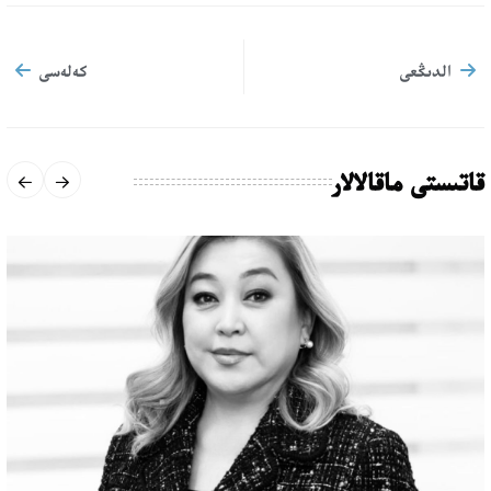
الدىڭعى
كەلەسى
قاتىستى ماقالالار