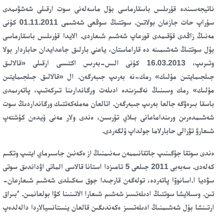
ناتيجەسىندە قۇرىلىس باسقارماسى بۇل ماسەلەنى سوت ارقىلى شەشۋىمدى
سۇراپ حات جازعان بولاتىن. سوتتىڭ سوڭعى شەشىمى 01.11.2011 كۇنى
مەنىڭ زاڭدى قۇقىمدى قورعاپ شەشىم شىعاردى. الايدا قۇرىلىس باسقارماسى
بۇل سوتتىڭ شەشىمىنە دە قاراماستان، ياعني بارلىق جاعدايدان حاباردار بولا
وتىرىپ، 16.03.2013 كۇنى الىس-بەرىس اكتىسى ارقىلى «قالالىق
جىلجىمايتىن مۇلىك» رمك-نە بەرىپ جىبەرگەن. ال «قالالىق جىلجىمايتىن
مۇلىك» رمك وسىنىڭ نەگىزىندە ادىلەت ورگاندارىنا تىركەتىپ، پاتەرىمدى
باسقا بىرەۋگە جالعا بەرىپ جىبەرگەن. اتالعان مەملەكەتتىك ورگانداردىڭ سوت
شەشىمدەرىن ورىنداماعانى بىلاي تۇرسىن، ەندى ولار مەنى ۇيدەن كۇشتەپ
شىعارۋ تۋرالى حابارلاما جولداپ ۇلگەردى.
ەندى سوتقا جۇگىنىپ جاتقانىممەن سەنىمنىڭ از ەكەنىن جاسىرماي ايتىپ وتكىم
كەلەدى. سەبەبى 2011 جىلعى 5 تامىزدا استانا قالاسى الماتى اۋداندىق سوتى
سۋديا ا.اسانوۆا پاتەردە، تولەگەن قارجىدا جوق سەكىلدى شەشىم شىعارعان-
تىن. وسىلايشا سوتتىڭ ادىلەتسىز شەشىم شىعارا الاتىنىنا كۋا بولعانمىن. ءبىراق
ارتىنشا بۇل شەشىمنىڭ ادىلەتسىز ەكەندىگىن قالعان ينستانسيالاردا دالەلدەپ