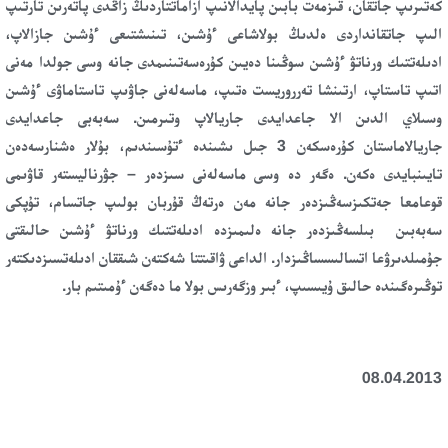
كەتىرىپ جاتقان، قىزمەت بابىن پايدالانىپ ازاماتتاردىڭ زاڭدى پاتەرىن تارتىپ
الىپ جاتقانداردى ەلدىڭ بولاشاعى ءۇشىن، تىنىشتىعى ءۇشىن جازالاپ،
ادىلەتتىك ورناتۋ ءۇشىن سوڭىنا دەيىن كۇرەسەتىنىمدى جانە وسى جولدا مەنى
اتىپ تاستاپ، ارتىنشا تەرروريست ەتىپ، ماسەلەنى جاۋىپ تاستاماۋى ءۇشىن
وسىلاي الدىن الا جاعدايدى جاريالاپ وتىرمىن. سەبەبى جاعدايدى
جاريالاماستان كۇرەسكەن 3 جىل ىشىندە ءتۇسىندىم، بۇلار ەشنارسەدەن
تايىنبايدى ەكەن. ەگەر دە وسى ماسەلەنى سىزدەر – جۋرناليستەر قاۋىمى
قوعامعا جەتكىزسەڭىزدەر جانە مەن ەرتەڭ قۇربان بولىپ جاتسام، تۇپكى
سەبەبىن بىلسەڭىزدەر جانە ەلىمىزدە ادىلەتتىك ورناتۋ ءۇشىن حالىقتى
جۇمىلدىرۋعا اتسالىسساڭىزدار. الداعى ۋاقىتتا شەكتەن شىققان ادىلەتسىزدىكتەر
توڭىرەگىندە حالىق ۇيىسىپ، ءبىر وزگەرىس بولا ما دەگەن ءۇمىتىم بار.
08.04.2013