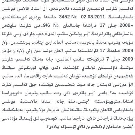
كەلىسىم شارتىم تولىعىمەن كۇشىندە قالدىرىلدى. ال استانا قالاسى قۇرىلىس
باسقارماسىنىڭ 02.08.2011 №3452 حاتىندا وزدەرى كورسەتكەندەي
«2009 جىلى 17 قاراشادا جاسالعان № 9/6-نس شارتىنا سايكەس
مانساردتاعى پاتەرلەردىڭ ءبىر بولىگىن ساتىپ الدى» دەپ جازادى. وسى شارتقا
سۇيەنە وتىرىپ مەنىڭ پاتەرىمدى ساتىپ العاندارىن ايتادى. بىرىنشىدەن، ولار
2009 جىلدىڭ 17 قاراشاسىندا ساتىپ العان بولسا مەن ونى ولاردان بۇرىن
2009 جىلى 7 قىركۇيەكتە ساتىپ العانمىن. جانە مەنىڭ كەلىسىم-شارتىم
سوتتىڭ قاۋلىسىمەن تولىقتاي كۇشىندە. ەندى ويلاپ كورىڭىزشى سوتتىڭ
شەشىمىمەن تولىقتاي كۇشىندە تۇرعان كەلىسىم شارت زاڭدى ما، الدە ساتىپ
الۋ مەرزىمى كەيىننەن جانە سوت شەشىمىمەن كۇشىندە جوق كەلىسىم شارت
كۇشىندە مە؟ ياعني ءبىر پاتەردى ەكى رەت ساتىپ وتىرعان «كورپوراسيا
استانا-سترويينۆەست» ءجشس-نىڭ جانە استانا قالاسىنىڭ قۇرىلىس
باسقارماسى اتالعان پاتەردىڭ ساتىلعانىنان حاباردار بولا وتىرىپ، مەملەكەتتىك
بيۋدجەتتىڭ قاراجاتىن تالان-تاراجعا سالىپ، كوممەرسيالىق ۇيىمنىڭ مۇددەسى
ءۇشىن جاساعان ارەكەتتەرىن قالاي تۇسىنۋگە بولادى؟