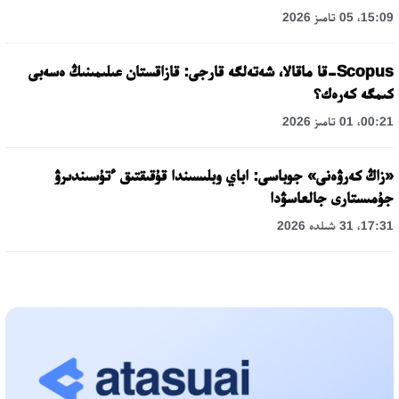
15:09، 05 تامىز 2026
Scopus-قا ماقالا، شەتەلگە قارجى: قازاقستان عىلىمىنىڭ ەسەبى
كىمگە كەرەك؟
00:21، 01 تامىز 2026
«زاڭ كەرۋەنى» جوباسى: اباي وبلىسىندا قۇقىقتىق ءتۇسىندىرۋ
جۇمىستارى جالعاسۋدا
17:31، 31 شىلدە 2026
حالىقارالىق «فورمۋلا-1 H2O» جارىسىن قونايەۆ قالاسىندا وتكىزۋ
جوسپارلانۋدا
13:13، 30 شىلدە 2026
اسحات اسىلبەكوۆ: كۇشتى بيلىككە كۇشتى تۇلعالار كەرەك!