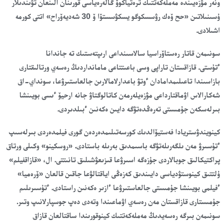
ونەر مۋزەيىندە مەملەكەتتىك ترەتياكوۆ گالەرەياسى قورىنان الىنعان تۋىندىلار
ۇسىنىلاتىن «حح ۆەك رۋسسكوگو يسكۋسستۆا ۆ 30 شەديەۆراح» اتتى كورمە
اشىلادى.
سونىمەن قاتار رەستاۆراسيا سالاسىنداعى ارىپتەستىك تە جاندانا
ءتۇستى.
قازاقستان تاراپى وسى باعىتتاعى مامانداردىڭ رەسەي ورتالىقتارى
بازاسىندا تاعىلىمدامادان ءوتۋ باعدارلامالارىن جالعاستىرۋعا، سونداي-اق
شەكارالاس اۋماقتارداعى مۋزەيلەرمەن كاتالوگتاۋ جانە ارحيۆ ءىسى بويىنشا
بىرلەسكەن جۇمىستى تەرەڭدەتۋگە دايىن ەكەنىن ءبىلدىردى.
كينويندۋستريادا فەستيۆالدىك كورسەتىلىمدەردەن گورى فيلمدەردى بىرلەسىپ
ءتۇسىرۋ مەن ىلگەرىلەتۋگە باسىمدىق بەرىلە باستادى. «روسكينو» وكىلى ورتاق
پراكتيكالىق جوبالاردى جۇزەگە اسىرۋعا قىزىعۋشىلىق تانىتتى. ال، «قازاقفيلم»
ۇلتتىق كينوستۋدياسى دايىندىق كەزەڭى اياقتالۋعا جاقىن قالعان «ۆرەميا»
ءفيلمى بويىنشا جۇمىستى جالعاستىرۋعا ءازىر ەكەنىن راستادى. ءتۇسىرىلىم
جۇمىستارى قازاقستان مەن رەسەي اۋماعىندا وتەدى دەپ جوسپارلانىپ وتىر.
سونىمەن بىرگە رەسەيدىڭ مەملەكەتتىك كينوقورىندا ساقتالعان قازاق