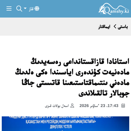
قاز
باستى
ايماقتار
استانادا قازاقستانداعى رەسەيدىڭ
مادەنيەت كۇندەرى اياسىندا ەكى ەلدىڭ
مادەني ىنتىماقتاستىعىنا قاتىستى جاڭا
جوبالار تالقىلاندى
17:43، 23 ءساۋىر 2026
اسەل بولات قىزى