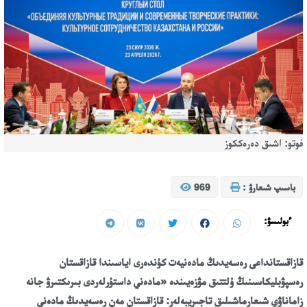
فوتو: اشىق دەرەككوز
باسىپ شىعارۋ :
969
ءبولىسۋ:
قازاقستانداعى رەسەيدىڭ مادەنيەت كۇندەرى اياسىندا قازاقستان
رەسپۋبليكاسىنىڭ ۇلتتىق مۋزەيىندە «مادەني داستۇرلەردى بىرىكتىرۋ جانە
زاماناۋي شىعارماشىلىق تاجىريبەلەر: قازاقستان مەن رەسەيدىڭ مادەني