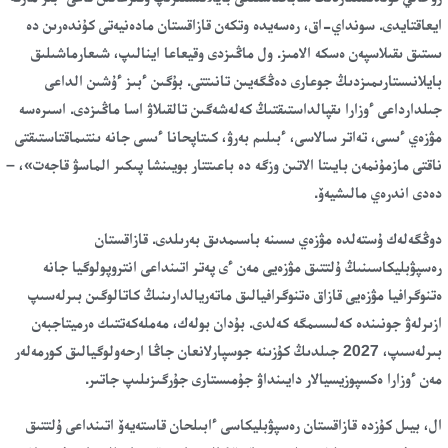
ايعاقتايدى. سونداي-اق، رەسەيدە وتكەن قازاقستان مادەنيەتى كۇندەرىن دە
ىستىق ىقىلاسپەن ەسكە الامىز. ول ماڭىزدى وقيعاعا اينالىپ، شىعارماشىلىق
بايلانىستارىمىزدىڭ جوعارى دەڭگەيىن تانىتتى. بۇگىن ءبىز ءۇشىن الداعى
جىلدارداعى ءوزارا ىقپالداستىقتىڭ كەلەشەگىن تالقىلاۋ اسا ماڭىزدى. اسىرەسە
مۋزەي ءىسى، تەاتر سالاسى، ءبىلىم بەرۋ، كىتاپحانا ءىسى جانە ىنتىماقتاستىقتى
ناقتى مازمۇنمەن بايىتا الاتىن وزگە دە باعىتتار بويىنشا پىكىر الماسۋ قاجەت»، –
دەدى اندرەي مالىشيەۆ.
دوڭگەلەك ۇستەلدە مۋزەي ىسىنە باسىمدىق بەرىلدى. قازاقستان
رەسپۋبليكاسىنىڭ ۇلتتىق مۋزەيى مەن ءى پەتر اتىنداعى انتروپولوگيا جانە
ەتنوگرافيا مۋزەيى قازاق ەتنوگرافيالىق ماتەريالدارىنىڭ كاتالوگىن بىرلەسىپ
ازىرلەۋ جونىندە كەلىسىمگە كەلدى. بۇدان بولەك، مەملەكەتتىك ەرميتاجبەن
بىرلەسىپ، 2027 جىلدىڭ كۇزىنە جوسپارلانعان جاڭا ارحەولوگيالىق كورمەلەر
مەن ءوزارا ەكسپوزيسيالار دايىنداۋ جۇمىستارى جۇرگىزىلىپ جاتىر.
ال، بيىل كۇزدە قازاقستان رەسپۋبليكاسى ءابىلحان قاستەيەۆ اتىنداعى ۇلتتىق