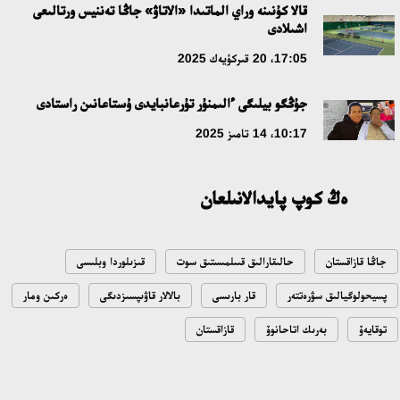
قالا كۇنىنە وراي الماتىدا «الاتاۋ» جاڭا تەننيس ورتالىعى
ۇلتتىق ءارحيۆتىڭ اشىلعانىنا 20 جىل: نەگىزگى جەتىستىكتەرى مەن
اشىلادى
دامۋ باعىتى
17:05، 20 قىركۇيەك 2025
17:09، 20 شىلدە 2026
جۇڭگو بيلىگى ءالىمنۇر تۇرعانبايدى ۇستاعانىن راستادى
مەملەكەت باسشىسى كوبەيتۇز كولىنىڭ جاي-كۇيىنە نازار اۋداردى
10:17، 14 تامىز 2025
18:22، 17 شىلدە 2026
ەڭ كوپ پايدالانىلعان
التىن وردا تاريحىن وقىتۋدىڭ يننوۆاسيالىق تاسىلدەرى ەنگىزىلەدى
10:28، 15 شىلدە 2026
جاڭا قازاقستان
حالىقارالىق قىىلمىستىق سوت
قىزىلوردا وبلىسى
قازاقستان ۇقك: ۋاقىت سىن-قاتەرلەرى جانە ۇلتتىق مۇددەنى قورعاۋ
پسيحولوگيالىق سۋرەتتەر
قار بارىسى
بالالار قاۋىپسىزدىگى
ەركىن ومار
17:49، 13 شىلدە 2026
توقايەۆ
بەرىك اتاحانوۆ
قازاقستان
«تازا قازاقستان» اياسىندا شالكودەدە 7 تونناعا جۋىق قوقىس
جينالدى: رايىمبەك اۋدانىنداعى ەتنوفەستيۆال ەكولوگيالىق