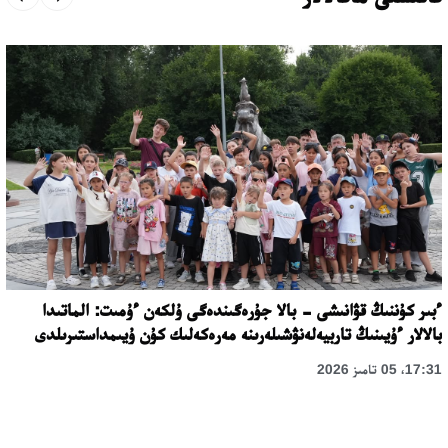
ءبىر كۇننىڭ قۋانىشى - بالا جۇرەگىندەگى ۇلكەن ءۇمىت: الماتىدا
بالالار ءۇيىنىڭ تاربيەلەنۋشىلەرىنە مەرەكەلىك كۇن ۇيىمداستىرىلدى
17:31، 05 تامىز 2026