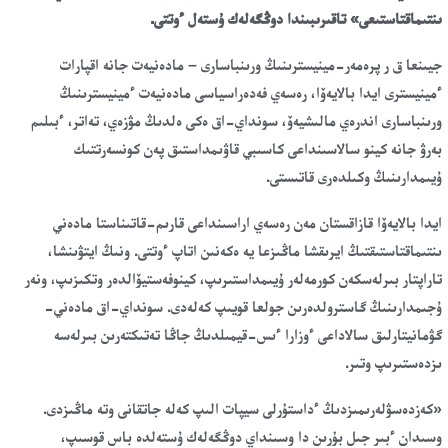
ىنتىماقتاستىعى» تاقىرىبىندا دوڭگەلەك ۇستەل ءوتتى.
جيىنعا ق ر پرەمەر-مينيسترىنىڭ ورىنباسارى – مادەنيەت جانە اقپارات
ءمينيسترى ايدا بالايەۆا، رەسەي فەدەراسياسى مادەنيەت ءمينيسترىنىڭ
ورىنباسارى اندرەي مالىشيەۆ، سونداي-اق ەكى ەلدىڭ مۋزەي، تەاتر، ءبىلىم
بەرۋ جانە كينو سالاسىنداعى كاسىبي قاۋىمداستىق پەن كونسەرتتىك
ۇيىمدارىنىڭ وكىلدەرى قاتىستى.
ايدا بالايەۆا قازاقستان مەن رەسەي اراسىنداعى قارىم-قاتىناستا مادەني
ىنتىماقتاستىقتىڭ ايرىقشا ماڭىزعا يە ەكەنىن اتاپ ءوتتى. ونىڭ ايتۋىنشا،
تاراپتار بىرلەسكەن كورمەلەر ۇيىمداستىرىپ، كينوفەستيۆالدەر وتكىزىپ، ونەر
ۇجىمدارىنىڭ گاسترولدەرىن جولعا قويىپ كەلەدى. سونداي-اق مادەني-
گۋمانيتارلىق سالاداعى ءوزارا ءىس-قيمىلدىڭ جاڭا تەتىكتەرىن بىرلەسە
ىزدەستىرىپ وتىر.
«كەزدەسۋلەرىمىزدىڭ ءداستۇرلى سيپات الىپ كەلە جاتقانى وتە ماڭىزدى.
وسىدان ءبىر جىل بۇرىن دا وسىنداي دوڭگەلەك ۇستەلدە باس قوسىپ،