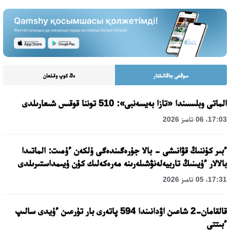
سوڭعى جاڭالىقتار
ەڭ كوپ وقىلعان
الماتى وبلىسىندا «تازا بەيسەنبى»: 510 توننا قوقىس شىعارىلدى
17:03، 06 تامىز 2026
ءبىر كۇننىڭ قۋانىشى - بالا جۇرەگىندەگى ۇلكەن ءۇمىت: الماتىدا
بالالار ءۇيىنىڭ تاربيەلەنۋشىلەرىنە مەرەكەلىك كۇن ۇيىمداستىرىلدى
17:31، 05 تامىز 2026
قالقامان-2 شاعىن اۋدانىندا 594 پاتەرى بار تۇرعىن ءۇيدى سالىپ
ءبىتتى