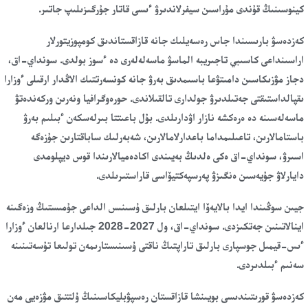
كينوسىنىڭ قۇندى مۇراسىن سيفرلاندىرۋ ءىسى قاتار جۇرگىزىلىپ جاتىر.
كەزدەسۋ بارىسىندا جاس رەسەيلىك جانە قازاقستاندىق كومپوزيتورلار
اراسىنداعى كاسىبي تاجىريبە الماسۋ ماسەلەلەرى دە ءسوز بولدى. سونداي-اق،
دجاز مۋزىكاسىن دامىتۋعا باسىمدىق بەرۋ جانە كونسەرتتىك الاڭدار ارقىلى ءوزارا
ىقپالداستىقتى جەتىلدىرۋ جولدارى تالقىلاندى. حورەوگرافيا ونەرىن وركەندەتۋ
ماسەلەسىنە دە ەرەكشە نازار اۋدارىلدى. بۇل باعىتتا بىرلەسكەن ءبىلىم بەرۋ
باستامالارىن، تاعىلىمداما باعدارلامالارىن، شەبەرلىك ساباقتارىن جۇزەگە
اسىرۋ، سونداي-اق ەكى ەلدىڭ بەيىندى اكادەميالارىندا قوس ديپلومدى
دايارلاۋ جۇيەسىن ەنگىزۋ پەرسپەكتيۆاسى قاراستىرىلدى.
جيىن سوڭىندا ايدا بالايەۆا ايتىلعان بارلىق ۇسىنىس الداعى جۇمىستىڭ وزەگىنە
اينالاتىنىن جەتكىزدى. سونداي-اق، ول 2027-2028 جىلدارعا ارنالعان ءوزارا
ءىس-قيمىل جوسپارى بارلىق تاراپتىڭ ناقتى ۇسىنىستارىمەن تولىعا تۇسەتىنىنە
سەنىم ءبىلدىردى.
كەزدەسۋ قورىتىندىسى بويىنشا قازاقستان رەسپۋبليكاسىنىڭ ۇلتتىق مۋزەيى مەن