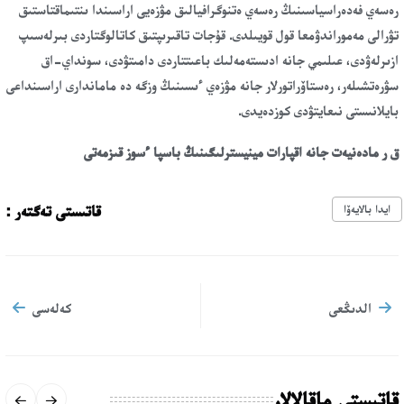
رەسەي فەدەراسياسىنىڭ رەسەي ەتنوگرافيالىق مۋزەيى اراسىندا ىنتىماقتاستىق
تۋرالى مەموراندۋمعا قول قويىلدى. قۇجات تاقىرىپتىق كاتالوگتاردى بىرلەسىپ
ازىرلەۋدى، عىلىمي جانە ادىستەمەلىك باعىتتاردى دامىتۋدى، سونداي-اق
سۋرەتشىلەر، رەستاۆراتورلار جانە مۋزەي ءىسىنىڭ وزگە دە ماماندارى اراسىنداعى
بايلانىستى نىعايتۋدى كوزدەيدى.
ق ر مادەنيەت جانە اقپارات مينيسترلىگىنىڭ باسپا ءسوز قىزمەتى
قاتىستى تەگتەر :
ايدا بالايەۆا
الدىڭعى
كەلەسى
قاتىستى ماقالالار