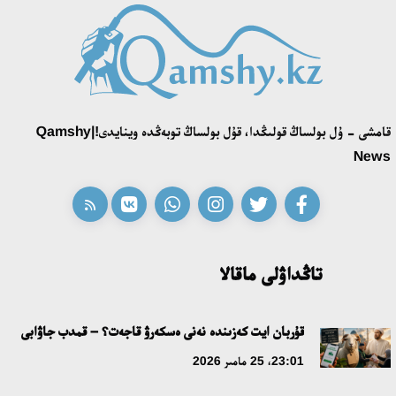
قونايەۆ قالاسىنىڭ اكىمى «سلاۆيان بازارى» بايقاۋىنىڭ جەڭىمپازى
اقەركە امالياتتى قابىلدادى
16:27، 23 شىلدە 2026
قامشى - ۇل بولساڭ قولىڭدا، قۇل بولساڭ توبەڭدە وينايدى!|Qamshy
قازاق تىلىندەگى «قۇت» كونسەپتىسىنىڭ لينگۆومادەني سيپاتى
News
09:21، 21 شىلدە 2026
ابايدىڭ ادام تاربيەسى تۋرالى كوزقاراستارىنىڭ وزەكتىلىگى
18:59، 20 شىلدە 2026
تاڭداۋلى ماقالا
جاساندى ينتەللەكت: ادامزاتتىڭ كومەكشىسى مە، الدە باسەكەلەسى
مە؟
قۇربان ايت كەزىندە نەنى ەسكەرۋ قاجەت؟ – قمدب جاۋابى
18:16، 20 شىلدە 2026
23:01، 25 مامىر 2026