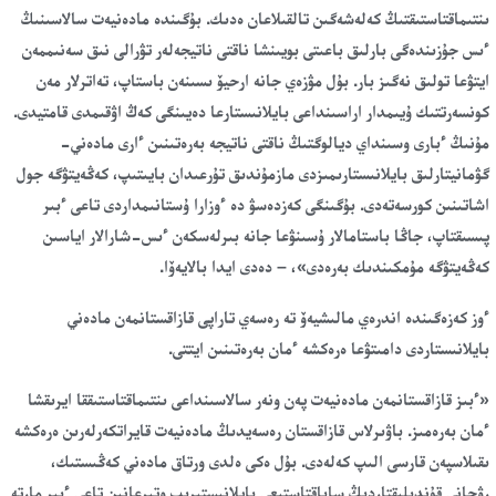
ىنتىماقتاستىقتىڭ كەلەشەگىن تالقىلاعان ەدىك. بۇگىندە مادەنيەت سالاسىنىڭ
ءىس جۇزىندەگى بارلىق باعىتى بويىنشا ناقتى ناتيجەلەر تۋرالى نىق سەنىممەن
ايتۋعا تولىق نەگىز بار. بۇل مۋزەي جانە ارحيۆ ىسىنەن باستاپ، تەاترلار مەن
كونسەرتتىك ۇيىمدار اراسىنداعى بايلانىستارعا دەيىنگى كەڭ اۋقىمدى قامتيدى.
مۇنىڭ ءبارى وسىنداي ديالوگتىڭ ناقتى ناتيجە بەرەتىنىن ءارى مادەني-
گۋمانيتارلىق بايلانىستارىمىزدى مازمۇندىق تۇرعىدان بايىتىپ، كەڭەيتۋگە جول
اشاتىنىن كورسەتەدى. بۇگىنگى كەزدەسۋ دە ءوزارا ۇستانىمداردى تاعى ءبىر
پىسىقتاپ، جاڭا باستامالار ۇسىنۋعا جانە بىرلەسكەن ءىس-شارالار اياسىن
كەڭەيتۋگە مۇمكىندىك بەرەدى»، – دەدى ايدا بالايەۆا.
ءوز كەزەگىندە اندرەي مالىشيەۆ تە رەسەي تاراپى قازاقستانمەن مادەني
بايلانىستاردى دامىتۋعا ەرەكشە ءمان بەرەتىنىن ايتتى.
«ءبىز قازاقستانمەن مادەنيەت پەن ونەر سالاسىنداعى ىنتىماقتاستىققا ايرىقشا
ءمان بەرەمىز. باۋىرلاس قازاقستان رەسەيدىڭ مادەنيەت قايراتكەرلەرىن ەرەكشە
ىقىلاسپەن قارسى الىپ كەلەدى. بۇل ەكى ەلدى ورتاق مادەني كەڭىستىك،
رۋحاني قۇندىلىقتاردىڭ ساباقتاستىعى بايلانىستىرىپ وتىرعانىن تاعى ءبىر مارتە