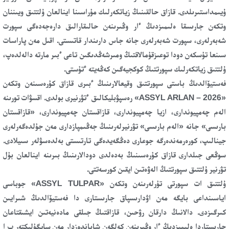
ۇيىمداستىرىلدى. قازاق حالقىنىڭ زياتكەرلىك مۇراسىنا اينالعان ۇلتتىق ويىننان
وتكەن جارىسقا ەلىمىزدىڭ ءار وڭىرىنەن حالىقارالىق دارەجەدەگى سپورت
شەبەرلەرى، سپورت شەبەرلەرى جانە جاس دارىندار قاتىستى. اقىل مەن پاراسات
سىنعا تۇسكەن دودا توعىزقۇمالاقتىڭ ومىرشەڭدىگىن تاعى ءبىر مارتە دالەلدەپ،
ۇلتتىق زياتكەرلىك سپورتتىڭ كوكجيەگىن كەڭەيتە ءتۇستى.
فەستيۆالدىڭ باستى سپورتتىق وقيعالارىنىڭ ءبىرى قازاق كۇرەسىنەن وتكەن
«ASSYL ARLAN – 2026» رەسپۋبليكالىق ءتۋرنيرى بولدى. اقسۋات تورىنە
الەم چەمپيوندارى، ازيا چەمپيوندارى، قازاقستان چەمپيوندارى، «قازاقستان
بارىسى» جانە «الەم بارىسى» تۋرنيرلەرىنىڭ جەڭىمپازدارى مەن جۇلدەگەرلەرى
جينالىپ، كورەرمەندەرگە جوعارى دەڭگەيدەگى تارتىستى بەلدەسۋلەر سىيلادى.
سوڭعى جىلدارى قازاق كۇرەسىنىڭ بەدەلدى دودالارىنىڭ بىرىنە اينالعان بۇل
تۋرنير ۇلتتىق سپورتتىڭ الەۋەتىن ايقىن كورسەتتى.
ۇلتتىق ات سپورتى تۇرلەرىنەن وتكەن «ASSYL TULPAR» جوباسى
اياسىنداعى بايگە مەن اۋدارىسپاق جارىستارى دا فەستيۆالدىڭ شىرايىن
كىرگىزدى. دالانىڭ دارقان رۋحىن، قازاقتىڭ جىلقى مادەنيەتىن ايشىقتاعان
جارىستاردا ەلىمىزدىڭ ءار وڭىرىنەن كەلگەن شاباندوزدار مەن سايگۇلىكتەر ب ا