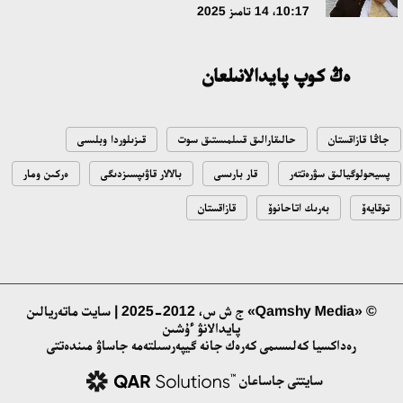
10:17، 14 تامىز 2025
17:09، 20 شىلدە 2026
ەڭ كوپ پايدالانىلعان
مەملەكەت باسشىسى كوبەيتۇز كولىنىڭ جاي-كۇيىنە نازار اۋداردى
18:22، 17 شىلدە 2026
جاڭا قازاقستان
حالىقارالىق قىىلمىستىق سوت
قىزىلوردا وبلىسى
التىن وردا تاريحىن وقىتۋدىڭ يننوۆاسيالىق تاسىلدەرى ەنگىزىلەدى
پسيحولوگيالىق سۋرەتتەر
قار بارىسى
بالالار قاۋىپسىزدىگى
ەركىن ومار
10:28، 15 شىلدە 2026
توقايەۆ
بەرىك اتاحانوۆ
قازاقستان
قازاقستان ۇقك: ۋاقىت سىن-قاتەرلەرى جانە ۇلتتىق مۇددەنى قورعاۋ
17:49، 13 شىلدە 2026
© «Qamshy Media» ج ش س، 2012-2025 | سايت ماتەريالىن
پايدالانۋ ءۇشىن
«تازا قازاقستان» اياسىندا شالكودەدە 7 تونناعا جۋىق قوقىس
رەداكسيا كەلىسىمى كەرەك جانە گيپەرسىلتەمە جاساۋ مىندەتتى
جينالدى: رايىمبەك اۋدانىنداعى ەتنوفەستيۆال ەكولوگيالىق
مادەنيەتتىڭ ۇلگىسىن كورسەتتى
سايتتى جاساعان
17:01، 12 شىلدە 2026