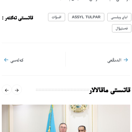
قاتىستى تەگتەر :
اباي وبلىسى
ASSYL TULPAR
اقسۋات
فەستيۆال
الدىڭعى
كەلەسى
قاتىستى ماقالالار