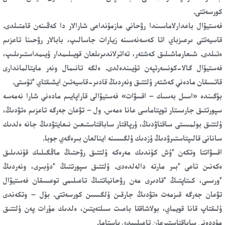
كورسەتتى.
فەستيۆال باعدارلاماسىندا رۋحاني مازمۇنداعى شارالار دا كەڭىنەن قامتىلدى.
قاسيەتتى ىرعىزباي اتا كەسەنەسىنە زيارات جاسالىپ، بابالار رۋحىنا تاعزىم
ەتىلدى. شىعارماشىلىق كەشتەر، تەاترلاندىرىلعان قويىلىمدار ۇيىمداستىرىلىپ،
فەستيۆال گالا-كونسەرتپەن تۇيىندەلدى. ەلگە تانىمال ونەر مايتالماندارى
قاتىسقان مادەني كەشتەر ۇلتتىق ونەردىڭ قادىر-قاسيەتىن ايشىقتاي ءتۇستى.
بۇگىندە «اسىل بەسىك – اقسۋات» فەستيۆالى قاراپايىم مادەني شارا نەمەسە
سپورتتىق جارىستار توپتاماسى عانا ەمەس. ول – تۋعان جەرگە تاعزىم ەتۋدىڭ،
ۇلتتىق بولمىستى ساقتاۋدىڭ، ۇرپاقتار ساباقتاستىعىن نىعايتۋدىڭ جانە ەلدىك
سانانى قالىپتاستىرۋدىڭ ۇزدىك ۇلگىسىنە اينالعان بىرەگەي جوبا.
اقسۋاتتا وتكەن ءۇش كۇندىك مەرەكە ۇلتتىق رۋحتىڭ ماڭگىلىك قۇندىلىق
ەكەنىن تاعى ءبىر مارتە دالەلدەدى. ۇلتتىق سپورتتىڭ ءدۇبىرى، ونەردىڭ
ءورىسى، كىتاپتىڭ ءقادىرى مەن رۋحانياتتىڭ تاعىلىمى توعىسقان فەستيۆال
تۋعان جەرگە قىزمەت ەتۋدىڭ جارقىن ۇلگىسىن كورسەتتى. بۇل – وتكەندى
ۇلىقتاپ قانا قويماي، بولاشاققا باعىت سىلتەيتىن، ەلدىك مۇرات پەن ۇلتتىق
مۇددەنى ساباقتاستىرعان تاعىلىمدى باستاما.