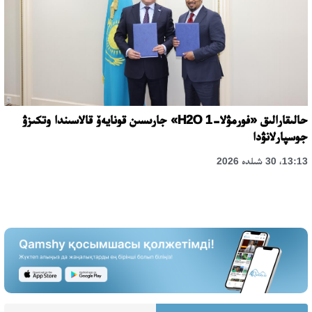
حالىقارالىق «فورمۋلا-1 H2O» جارىسىن قونايەۆ قالاسىندا وتكىزۋ
جوسپارلانۋدا
13:13، 30 شىلدە 2026