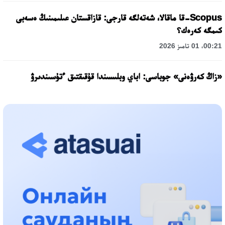
Scopus-قا ماقالا، شەتەلگە قارجى: قازاقستان عىلىمىنىڭ ەسەبى
كىمگە كەرەك؟
00:21، 01 تامىز 2026
«زاڭ كەرۋەنى» جوباسى: اباي وبلىسىندا قۇقىقتىق ءتۇسىندىرۋ
جۇمىستارى جالعاسۋدا
17:31، 31 شىلدە 2026
حالىقارالىق «فورمۋلا-1 H2O» جارىسىن قونايەۆ قالاسىندا وتكىزۋ
جوسپارلانۋدا
13:13، 30 شىلدە 2026
اسحات اسىلبەكوۆ: كۇشتى بيلىككە كۇشتى تۇلعالار كەرەك!
12:01، 28 شىلدە 2026