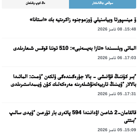
سوڭعى جاڭالىقتار
ەڭ كوپ وقىلعان
ۆ مينسپورتا وبياسنيلي ۆوزموجنوە زاكرىتيە بك «استانا»
15:48، 08 تامىز 2026
الماتى وبلىسىندا «تازا بەيسەنبى»: 510 توننا قوقىس شىعارىلدى
17:03، 06 تامىز 2026
ءبىر كۇننىڭ قۋانىشى - بالا جۇرەگىندەگى ۇلكەن ءۇمىت: الماتىدا
بالالار ءۇيىنىڭ تاربيەلەنۋشىلەرىنە مەرەكەلىك كۇن ۇيىمداستىرىلدى
17:31، 05 تامىز 2026
قالقامان-2 شاعىن اۋدانىندا 594 پاتەرى بار تۇرعىن ءۇيدى سالىپ
ءبىتتى
15:09، 05 تامىز 2026