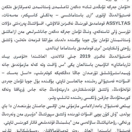
«تۋعان جەرگە تۋىڭدى تىك» دەگەن تاعىلىمدى ۇستانىمدى تەمىرقازىق ەتكەن
فەستيۆالدىڭ اۆتورى ءارى باستاماشىسى – بەلگىلى كاسىپكەر، مەسەنات،
ASSYLTAS قوعامدىق قورىنىڭ نەگىزىن قالاۋشى، اقسۋاتتىڭ پەرزەنتى دۋلات
تۇرسىن ۇلى تاستەكەي. ونىڭ تۋعان جەرگە دەگەن جاناشىرلىعى مەن ازاماتتىق
ۇستانىمىنان تۋعان بۇل جوبا بۇگىندە ەلدىك مۇراتقا قىزمەت ەتەتىن، ۇلتتىق
رۋحتى ۇلىقتايتىن ءىرى قوعامدىق باستاماعا اينالدى.
فەستيۆالدىڭ نەگىزى 2019 جىلى قالاندى. العاشىندا «تۇعىرى بيىك
تارباعاتاي» اتاۋىمەن باستالعان يگى ءىس ۋاقىت وتە كەلە مازمۇندىق جانە
ۇيىمداستىرۋشىلىق تۇرعىدان جاڭا دەڭگەيگە كوتەرىلىپ، «اسىل بەسىك –
اقسۋات» فەستيۆالى رەتىندە جالعاسىن تاپتى. بۇگىندە بۇل جوبا تۋعان جەردى
تۇلەتۋدىڭ، ۇلتتىق قۇندىلىقتاردى دارىپتەۋدىڭ جانە جاس ۇرپاققا ونەگە
كورسەتۋدىڭ جارقىن ۇلگىسى رەتىندە تانىلىپ وتىر.
بيىلعى فەستيۆال باعدارلاماسى مازمۇنى مەن اۋقىمى جاعىنان بۇرىنعىدان دا باي
بولدى. ءۇش كۇن بويى اقسۋات تورىندە ۇلتتىق سپورتتىڭ ءدۇبىرى مەن ونەردىڭ
ورنەگى، رۋحانياتتىڭ ساۋلەسى مەن ءبىلىمنىڭ قۇندىلىعى قاتار كورىنىس تاپتى.
فەستيۆال اياسىندا العاش رەت توعىزقۇمالاقتان رەسپۋبليكالىق تۋرنير