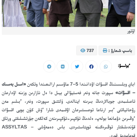
اۆتور
باسىپ شىعارۋ :
737
ءبولىسۋ:
اباي وبلىسىنىڭ اقسۋات اۋدانىندا 5–7 ماۋسىم ارالىعىندا وتكەن
«اسىل بەسىك
– اقسۋات»
سپورت جانە ونەر فەستيۆالى بيىل دا ەل نازارىن وزىنە اۋدارعان
تاعىلىمدى جوبالاردىڭ بىرىنە اينالدى. ۇلتتىق سپورت، ونەر، ءبىلىم مەن
رۋحانياتتى ءبىر ارناعا توعىستىرعان اۋقىمدى شارا ءۇش كۇن بويى اقسۋات
ءوڭىرىن دۋمانعا بولەپ، ەلدىڭ تۇكپىر-تۇكپىرىنەن كەلگەن جۇرتشىلىقتى ورتاق
قۇندىلىقتار توڭىرەگىنە توپتاستىردى. باس دەمەۋشى – ASSYLTAS
قوعامدىق قورى