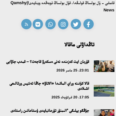
قونايەۆ قالاسىنىڭ اكىمى «سلاۆيان بازارى» بايقاۋىنىڭ جەڭىمپازى
قامشى - ۇل بولساڭ قولىڭدا، قۇل بولساڭ توبەڭدە وينايدى!|Qamshy
اقەركە امالياتتى قابىلدادى
News
16:27، 23 شىلدە 2026
قازاق تىلىندەگى «قۇت» كونسەپتىسىنىڭ لينگۆومادەني سيپاتى
09:21، 21 شىلدە 2026
تاڭداۋلى ماقالا
ابايدىڭ ادام تاربيەسى تۋرالى كوزقاراستارىنىڭ وزەكتىلىگى
قۇربان ايت كەزىندە نەنى ەسكەرۋ قاجەت؟ – قمدب جاۋابى
18:59، 20 شىلدە 2026
23:01، 25 مامىر 2026
جاساندى ينتەللەكت: ادامزاتتىڭ كومەكشىسى مە، الدە باسەكەلەسى
قالا كۇنىنە وراي الماتىدا «الاتاۋ» جاڭا تەننيس ورتالىعى
مە؟
اشىلادى
18:16، 20 شىلدە 2026
17:05، 20 قىركۇيەك 2025
ۇلتتىق ءارحيۆتىڭ اشىلعانىنا 20 جىل: نەگىزگى جەتىستىكتەرى مەن
جۇڭگو بيلىگى ءالىمنۇر تۇرعانبايدى ۇستاعانىن راستادى
دامۋ باعىتى