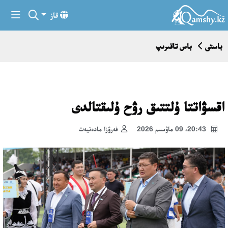
قاز
باستى
باس تاقىرىپ
اقسۋاتتا ۇلتتىق رۋح ۇلىقتالدى
20:43، 09 ماۋسىم 2026
فەرۋزا مادەنيەت