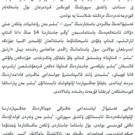
ق سىنادى. ۇلتتىق سپورتتىڭ كورىگىن قىزدىرعان بۇل باسەكەلەر
كورەرمەندەردىڭ ەرەكشە ىقىلاسىنا يە بولدى.
فەستيۆالدىڭ ماڭىزدى باعىتتارىنىڭ ءبىرى – ءبىلىم مەن رۋحانيات. وتكەن جىلى
دۋلات تاستەكەيدىڭ باستاماسىمەن ءوڭىر جاستارىنا 14 مىڭ دانا كىتاپ
تاراتىلىپ، كىتاپ وقۋدى ناسيحاتتاۋعا باعىتتالعان اۋقىمدى اكسيا جۇزەگە
اسىرىلعان بولاتىن. سول باستامانىڭ زاڭدى جالعاسى رەتىندە بيىل «ارتىق
ءبىلىم – كىتاپتا» وبلىستىق كىتاپ وقۋ بايقاۋى وتكىزىلدى. جۇزدەگەن وقۋشى
قاتىسقان ءبىلىم بايگەسى جاستاردىڭ كىتاپقا دەگەن قىزىعۋشىلىعىن ارتتىرىپ
قانا قويماي، ءبىلىمدى ۇلت قالىپتاستىرۋ جولىنداعى ماڭىزدى قادامداردىڭ
بىرىنە اينالدى. بايقاۋ جەڭىمپازىنا اۆتوكولىك تابىستالۋى ءبىلىم مەن پاراساتقا
كورسەتىلگەن ايرىقشا قۇرمەت رەتىندە باعالاندى.
جالپى فەستيۆال اياسىنداعى نەگىزگى جوبالاردىڭ جەڭىمپازدارىنا
اۆتوكولىكتەردىڭ تابىستالۋى ۇلتتىق سپورتتى، ءبىلىم مەن ونەردى قولداۋدىڭ
ناقتى كورىنىسى بولدى. بۇل باستاما جاستاردى ۇلكەن ماقساتتارعا ۇمتىلۋعا
جىگەرلەندىرىپ، قوعامداعى ەڭبەك پەن تالانتتىڭ باعالانۋى ءتيىس ەكەنىن