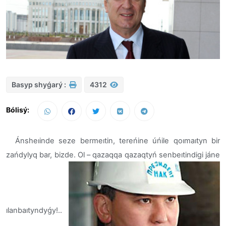
Basyp shyǵarý :
4312
Bólisý:
Ánsheıinde seze bermeıtin, tereńine úńile qoımaıtyn bir
zańdylyq bar, bizde. Ol – qazaqqa qazaqtyń senbeıtindigi jáne
ılanbaıtyndyǵy!..