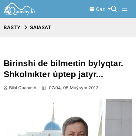
Qaz
BASTY
SAIASAT
Birinshi de bilmeıtin bylyqtar.
Shkolnıkter úptep jatyr...
Bilal Quanysh
07:04, 05 Maýsym 2013