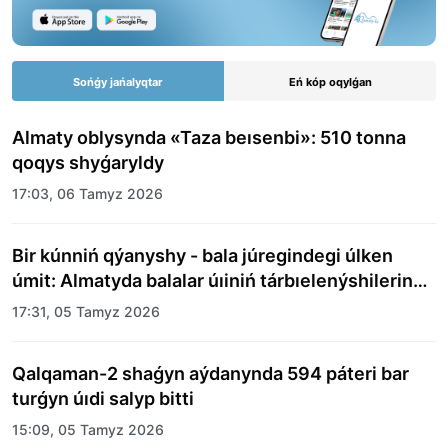
Sońǵy jańalyqtar
Eń kóp oqylǵan
Almaty oblysynda «Taza beısenbi»: 510 tonna
qoqys shyǵaryldy
17:03, 06 Tamyz 2026
Bir kúnniń qýanyshy - bala júregindegi úlken
úmit: Almatyda balalar úıiniń tárbıelenýshilerine
merekelik kún uıymdastyryldy
17:31, 05 Tamyz 2026
Qalqaman-2 shaǵyn aýdanynda 594 páteri bar
turǵyn úıdi salyp bitti
15:09, 05 Tamyz 2026