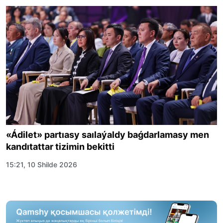
«Ádilet» partıasy saılaýaldy baǵdarlamasy men
kandıtattar tizimin bekitti
15:21, 10 Shilde 2026