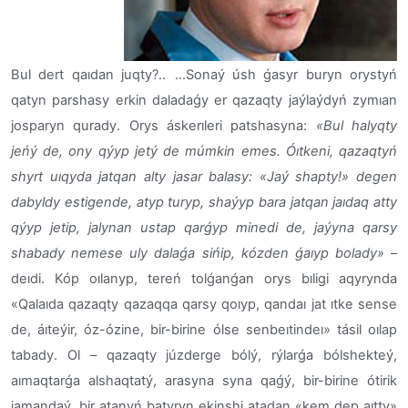
Bul dert qaıdan juqty?..
...Sonaý úsh ǵasyr buryn orystyń
qatyn parshasy erkin daladaǵy er qazaqty jaýlaýdyń zymıan
josparyn qurady. Orys áskerıleri patshasyna:
«Bul halyqty
jeńý de, ony qýyp jetý de múmkin emes. Óıtkeni, qazaqtyń
shyrt uıqyda jatqan alty jasar balasy: «Jaý shapty!» degen
dabyldy estigende, atyp turyp, shaýyp bara jatqan jaıdaq atty
qýyp jetip, jalynan ustap qarǵyp minedi de, jaýyna qarsy
shabady nemese uly dalaǵa sińip, kózden ǵaıyp bolady»
–
deıdi.
Kóp oılanyp, tereń tolǵanǵan orys bıligi aqyrynda
«Qalaıda qazaqty qazaqqa qarsy qoıyp, qandaı jat ıtke sense
de, áıteýir, óz-ózine, bir-birine ólse senbeıtindeı» tásil oılap
tabady. Ol – qazaqty júzderge bólý, rýlarǵa bólshekteý,
aımaqtarǵa alshaqtatý, arasyna syna qaǵý, bir-birine ótirik
jamandaý, bir atanyń batyryn ekinshi atadan «kem dep aıtty»