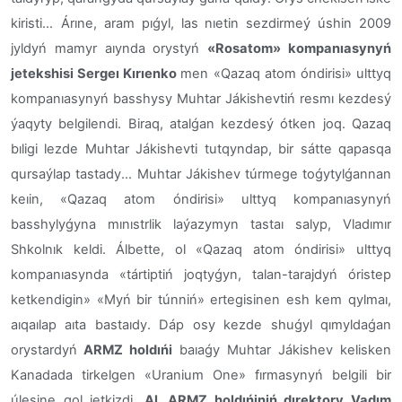
kiristi...
Árıne, aram pıǵyl, las nıetin sezdirmeý úshin 2009
jyldyń mamyr aıynda orystyń
«Rosatom» kompanıasynyń
jetekshisi Sergeı Kırıenko
men «Qazaq atom óndirisi» ulttyq
kompanıasynyń basshysy Muhtar Jákishevtiń resmı kezdesý
ýaqyty belgilendi. Biraq, atalǵan kezdesý ótken joq. Qazaq
bıligi lezde Muhtar Jákishevti tutqyndap, bir sátte qapasqa
qursaýlap tastady...
Muhtar Jákishev túrmege toǵytylǵannan
keıin, «Qazaq atom óndirisi» ulttyq kompanıasynyń
basshylyǵyna mınıstrlik laýazymyn tastaı salyp, Vladımır
Shkolnık keldi. Álbette, ol «Qazaq atom óndirisi» ulttyq
kompanıasynda «tártiptiń joqtyǵyn, talan-tarajdyń óristep
ketkendigin» «Myń bir túnniń» ertegisinen esh kem qylmaı,
aıqaılap aıta bastaıdy.
Dáp osy kezde shuǵyl qımyldaǵan
orystardyń
ARMZ holdıńi
baıaǵy Muhtar Jákishev kelisken
Kanadada tirkelgen «Uranium One» fırmasynyń belgili bir
úlesine qol jetkizdi.
Al, ARMZ holdıńiniń dırektory Vadım