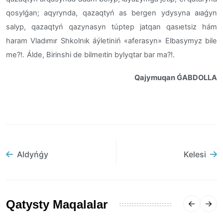
qosylǵan; aqyrynda, qazaqtyń as bergen ydysyna aıaǵyn
salyp, qazaqtyń qazynasyn túptep jatqan qasıetsiz hám
haram Vladımır Shkolnık áýletiniń «aferasyn» Elbasymyz bile
me?!.
Álde, Birinshi de bilmeıtin bylyqtar bar ma?!.
Qajymuqan ǴABDOLLA
Aldyńǵy
Kelesi
Qatysty Maqalalar