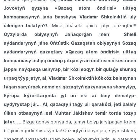
Jovovtyń qyzyna «Qazaq atom óndirisi» ulttyq
kompanıasynyń jańa basshysy Vladımır Shkolnıktiń uly
úılengen bolatyn?!.
Mine, másele qaıda jatyr, qazaqtar!!!
Qyzylorda oblysynyń Jańaqorǵan men
Shıeli
aýdandarynyń jáne Ońtústik Qazaqstan oblysynyń Sozaq
aýdandarynyń qazaqtary «Qazaq atom óndirisi» ulttyq
kompanıasy ashyq óndirip jatqan ýran óndirisiniń kesirinen
jappaı naýqasqa ushyrap, bir kózi soqyr, bir qulaǵy shunaq
urpaq týyp jatyr, al, Vladımır Shkolnıktiń kókkóz balasynan
týǵan saryúrpek nemeleri qazaqtyń qazynasyna shomylyp,
Eýropa kýrorttarynda jyl on eki aı boıy demalyp-
qydyrystap júr...
Al, qazaqtyń taǵy bir qarakózi, jeti balaly
úlken otbasynyń ıesi Muhtar Jákishev temir torda tozyp
jatyr...
...Bizge qońsy qonsa da, tamyr bolyp jarytpaǵan Kreml
bıliginiń «qudireti» osyndaı! Qazaqtyń nanyn jep, sýyn ishken;
qazaqtyń arqasynda adam bolyp, laýazymǵa jetip, el qataryna