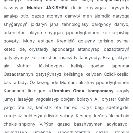
basshysy
Muhtar JÁKİSHEV
deıtin «pysyqaı» orysyńdy
aınalyp ótip, qazaq atomyn damytý men álemdik naryqqa
shyǵarýdyń joldaryn jańa tehnologıasy qarqyndy damyp,
órkenıettiń aldyna shyqqan japondyqtarmen kelisip-piship
qoıypty. Muny estigen Kremldiń qojaıyny terisine syımaı
ketedi de, orystardy japondarǵa attandyrap, qazaqtardyń
qatysýynsyz kelisim-shart jasasýdy tapsyrady. Biraq, aldyn-
ala Muhtar Jákishevpen kelisip qoıǵan japondar
Qazaqstannyń qatysýynsyz kelisimge kelýden úzildi-kesildi
bas tartady. Óz kezeginde Muhtar Jákishev japondyqtarmen
Kanadada tirkelgen
«Uranium One» kompanıasy
arqyly
jumys jasaýǵa ýaǵdalasyp qoıǵan bolatyn
Al, orystar úshin
ýaqyt óte az, keńistik óte tar edi. Orys bıligi ádettegideı
«erejesiz beldesý» ádisine salady. Keshegi keńes úkimetiniń
chekıs-shpıony V.Pýtın qazaq basshysymen aqyldasyp-
jaqyndasyp júrgende, japondyqtardyń qazaq atomyn