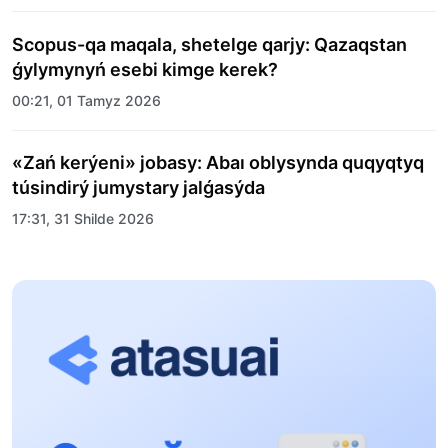
Scopus-qa maqala, shetelge qarjy: Qazaqstan
ǵylymynyń esebi kimge kerek?
00:21, 01 Tamyz 2026
«Zań kerýeni» jobasy: Abaı oblysynda quqyqtyq
túsindirý jumystary jalǵasýda
17:31, 31 Shilde 2026
Halyqaralyq «Formýla-1 H2O» jarysyn Qonaev
qalasynda ótkizý josparlanýda
13:13, 30 Shilde 2026
Asqat Asylbekov: Kúshti bılikke kúshti tulǵalar
kerek!