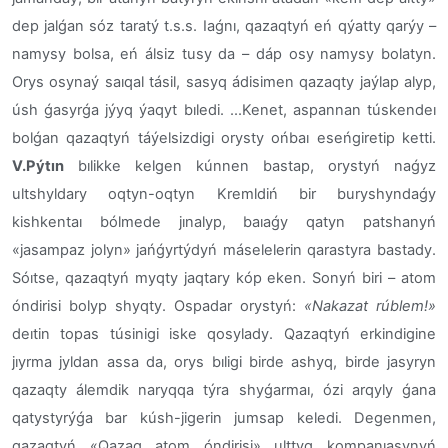
dep jalǵan sóz taratý t.s.s.
Iaǵnı, qazaqtyń eń qýatty qarýy –
namysy bolsa, eń álsiz tusy da – dáp osy namysy bolatyn.
Orys osynaý saıqal tásil, sasyq ádisimen qazaqty jaýlap alyp,
úsh ǵasyrǵa jýyq ýaqyt bıledi.
...Kenet, aspannan túskendeı
bolǵan qazaqtyń táýelsizdigi orysty ońbaı eseńgiretip ketti.
V.Pýtın
bılikke kelgen kúnnen bastap, orystyń naǵyz
ultshyldary oqtyn-oqtyn Kremldiń bir buryshyndaǵy
kishkentaı bólmede jınalyp, baıaǵy qatyn patshanyń
«jasampaz jolyn» jańǵyrtýdyń máselelerin qarastyra bastady.
Sóıtse, qazaqtyń myqty jaqtary kóp eken. Sonyń biri – atom
óndirisi bolyp shyqty. Ospadar orystyń:
«Nakazat rúblem!»
deıtin topas túsinigi iske qosylady. Qazaqtyń erkindigine
jıyrma jyldan assa da, orys bıligi birde ashyq, birde jasyryn
qazaqty álemdik naryqqa týra shyǵarmaı, ózi arqyly ǵana
qatystyrýǵa bar kúsh-jigerin jumsap keledi.
Degenmen,
qazaqtyń «Qazaq atom óndirisi» ulttyq kompanıasynyń