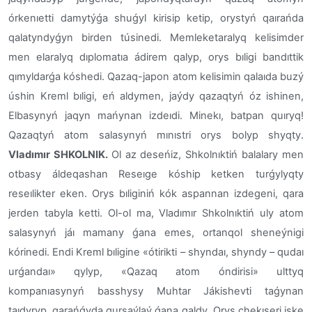
órkenıetti damytýǵa shuǵyl kirisip ketip, orystyń qaırańda
qalatyndyǵyn birden túsinedi.
Memleketaralyq kelisimder
men elaralyq dıplomatıa ádirem qalyp, orys bıligi bandıttik
qımyldarǵa kóshedi. Qazaq-japon atom kelisimin qalaıda buzý
úshin Kreml bıligi, eń aldymen, jaýdy qazaqtyń óz ishinen,
Elbasynyń jaqyn mańynan izdeıdi.
Minekı, batpan quıryq!
Qazaqtyń atom salasynyń mınıstri orys bolyp shyqty.
Vladımır
SHKOLNIK
.
Ol az deseńiz, Shkolnıktiń balalary men
otbasy áldeqashan Reseıge kóship ketken turǵylyqty
reseılikter eken. Orys bıliginiń kók aspannan izdegeni, qara
jerden tabyla ketti. Ol-ol ma, Vladımır Shkolnıktiń uly atom
salasynyń jáı mamany ǵana emes, ortanqol sheneýnigi
kórinedi.
Endi Kreml bıligine «ótirikti – shyndaı, shyndy – qudaı
urǵandaı» qylyp, «Qazaq atom óndirisi» ulttyq
kompanıasynyń basshysy Muhtar Jákishevti taǵynan
taıdyryp, qarańǵyda qursaýlaý ǵana qaldy. Orys chekıseri iske