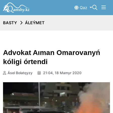
Qaz
BASTY
ÁLEÝMET
Advokat Aıman Omarovanyń
kóligi órtendi
Ásel Bolatqyzy
21:04, 18 Mamyr 2020