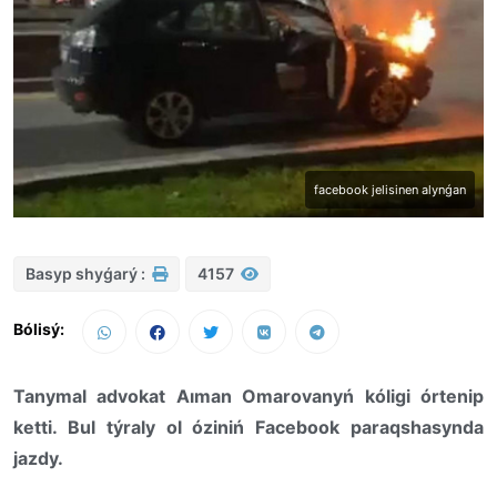
facebook jelisinen alynǵan
Basyp shyǵarý :
4157
Bólisý:
Tanymal advokat Aıman Omarovanyń kóligi órtenip
ketti. Bul týraly ol óziniń Facebook paraqshasynda
jazdy.