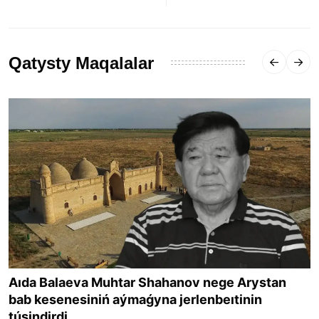
Qatysty Maqalalar
Aıda Balaeva Muhtar Shahanov nege Arystan
bab kesenesiniń aýmaǵyna jerlenbeıtinin
túsindirdi