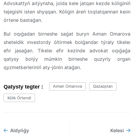
Advokattyń aıtýynsha, jolda kele jatqan kezde kóliginiń
tejegishi isten shyqqan. Kóligin áreń toqtatqannan keıin
órtene bastaǵan.
Bul oqıǵadan birneshe saǵat buryn Aıman Omarova
sheteldik ınvestordy óltirmek bolǵandar týraly tikeleı
efır jasaǵan. Tikeleı efır kezinde advokat oqıǵaǵa
qatysy bolýy múmkin birneshe quzyrly organ
qyzmetkerleriniń aty-jónin ataǵan.
Qatysty tegter :
Aıman Omarova
Qazaqstan
Kólik Órtendi
Aldyńǵy
Kelesi