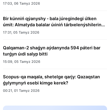
17:03, 06 Tamyz 2026
Bir kúnniń qýanyshy - bala júregindegi úlken
úmit: Almatyda balalar úıiniń tárbıelenýshilerine
merekelik kún uıymdastyryldy
17:31, 05 Tamyz 2026
Qalqaman-2 shaǵyn aýdanynda 594 páteri bar
turǵyn úıdi salyp bitti
15:09, 05 Tamyz 2026
Scopus-qa maqala, shetelge qarjy: Qazaqstan
ǵylymynyń esebi kimge kerek?
00:21, 01 Tamyz 2026
«Zań kerýeni» jobasy: Abaı oblysynda quqyqtyq