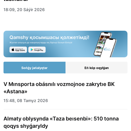
18:09, 20 Sáýir 2026
Sońǵy jańalyqtar
Eń kóp oqylǵan
V Mınsporta obásnılı vozmojnoe zakrytıe BK
«Astana»
15:48, 08 Tamyz 2026
Almaty oblysynda «Taza beısenbi»: 510 tonna
qoqys shyǵaryldy