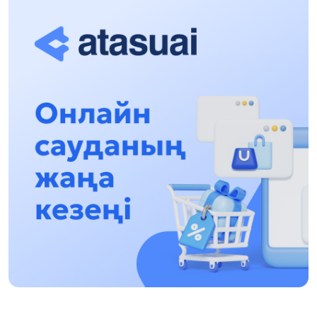
túsindirý jumystary jalǵasýda
17:31, 31 Shilde 2026
Halyqaralyq «Formýla-1 H2O» jarysyn Qonaev
qalasynda ótkizý josparlanýda
13:13, 30 Shilde 2026
Asqat Asylbekov: Kúshti bılikke kúshti tulǵalar
kerek!
12:01, 28 Shilde 2026
Abzal Dostıar: Dýman Muhametkárimdi Almaty
túrmesine aýystyrýy múmkin
16:15, 27 Shilde 2026