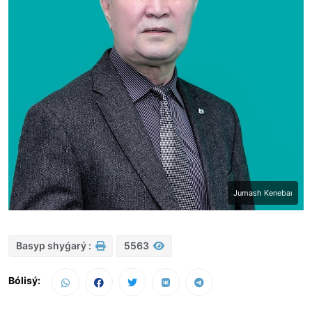
Jumash Kenebaı
Basyp shyǵarý :
5563
Bólisý: