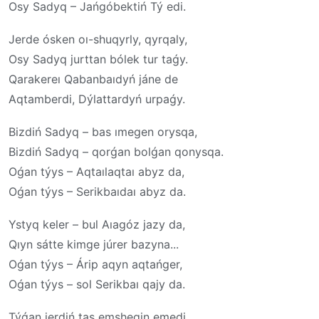
Osy Sadyq – Jańgóbektiń Tý edi.
Jerde ósken oı-shuqyrly, qyrqaly,
Osy Sadyq jurttan bólek tur taǵy.
Qarakereı Qabanbaıdyń jáne de
Aqtamberdi, Dýlattardyń urpaǵy.
Bizdiń Sadyq – bas ımegen orysqa,
Bizdiń Sadyq – qorǵan bolǵan qonysqa.
Oǵan týys – Aqtaılaqtaı abyz da,
Oǵan týys – Serikbaıdaı abyz da.
Ystyq keler – bul Aıagóz jazy da,
Qıyn sátte kimge júrer bazyna...
Oǵan týys – Árip aqyn aqtańger,
Oǵan týys – sol Serikbaı qajy da.
Týǵan jerdiń tas emshegin emedi,