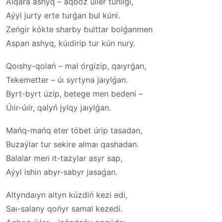
Aıqara ashyq – aqboz úıler túńligi,
Aýyl jurty erte turǵan bul kúni.
Zeńgir kókte sharby bulttar bolǵanmen
Aspan ashyq, kúıdirip tur kún nury.
Qoıshy-qolań – mal órgizip, qaıyrǵan,
Tekemetter – úı syrtyna jaıylǵan.
Byrt-byrt úzip, betege men bedeni –
Úıir-úıir, qalyń jylqy jaıylǵan.
Mańq-mańq eter tóbet úrip tasadan,
Buzaýlar tur sekire almaı qashadan.
Balalar men ıt-tazylar asyr sap,
Aýyl ishin abyr-sabyr jasaǵan.
Altyndaıyn altyn kúzdiń kezi edi,
Saı-salany qońyr samal kezedi.