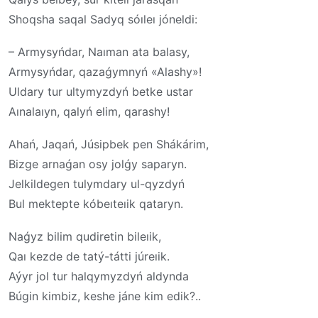
Shoqsha saqal Sadyq sóıleı jóneldi:
– Armysyńdar, Naıman ata balasy,
Armysyńdar, qazaǵymnyń «Alashy»!
Uldary tur ultymyzdyń betke ustar
Aınalaıyn, qalyń elim, qarashy!
Ahań, Jaqań, Júsipbek pen Shákárim,
Bizge arnaǵan osy jolǵy saparyn.
Jelkildegen tulymdary ul-qyzdyń
Bul mektepte kóbeıteıik qataryn.
Naǵyz bilim qudiretin bileıik,
Qaı kezde de tatý-tátti júreıik.
Aýyr jol tur halqymyzdyń aldynda
Búgin kimbiz, keshe jáne kim edik?..