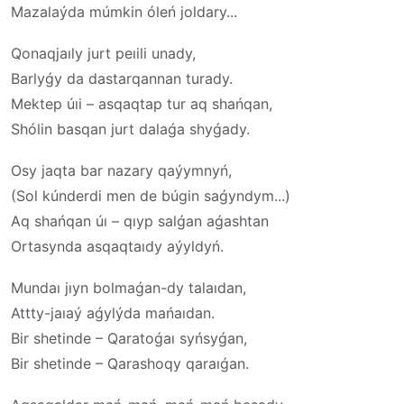
Mazalaýda múmkin óleń joldary...
Qonaqjaıly jurt peıili unady,
Barlyǵy da dastarqannan turady.
Mektep úıi – asqaqtap tur aq shańqan,
Shólin basqan jurt dalaǵa shyǵady.
Osy jaqta bar nazary qaýymnyń,
(Sol kúnderdi men de búgin saǵyndym...)
Aq shańqan úı – qıyp salǵan aǵashtan
Ortasynda asqaqtaıdy aýyldyń.
Mundaı jıyn bolmaǵan-dy talaıdan,
Attty-jaıaý aǵylýda mańaıdan.
Bir shetinde – Qaratoǵaı syńsyǵan,
Bir shetinde – Qarashoqy qaraıǵan.