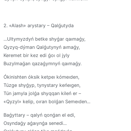
2. «Alash» arystary – Qalǵutyda
...Ultymyzdyń betke shyǵar qaımaǵy,
Qyzyq-dýman Qalǵutynyń aımaǵy,
Keremet bir kez edi ǵoı ol jyly
Buzylmaǵan qazaǵymnyń qaımaǵy.
Ókinishten óksik ketpeı kómeıden,
Túzge shyǵyp, tynystary keńeıgen,
Tún jamyla jolǵa shyqqan kileń er –
«Qyzyl» kelip, oıran bolǵan Semeıden...
Baǵyttary – qalyń qonǵan el edi,
Osyndaǵy aǵaıynǵa senedi...