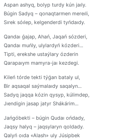
Aspan ashyq, bolyp turdy kún jaıly.
Búgin Sadyq – qonaqtarmen mereıli,
Sırek sóılep, kelgenderdi tyńdaıdy.
Qandaı ǵajap, Ahań, Jaqań sózderi,
Qandaı muńly, ulylardyń kózderi...
Tipti, erekshe ustaýlary ózderin
Qarapaıym mamyra-jaı kezdegi.
Kileń tórde tekti týǵan bataly ul,
Bir aqsaqal saýmalaıdy saqalyn...
Sadyq jaqqa kózin qysyp, kúlimdep,
Jıendigin jasap jatyr Shákárim...
Jańgóbekti – búgin Qudaı ońdady,
Jaqsy halyq – jaqsylaryn qoldady.
Qalyń oıda «Alash» uly Júsipbek