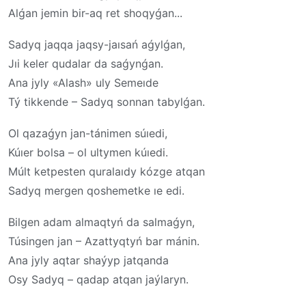
Alǵan jemin bir-aq ret shoqyǵan...
Sadyq jaqqa jaqsy-jaısań aǵylǵan,
Jıi keler qudalar da saǵynǵan.
Ana jyly «Alash» uly Semeıde
Tý tikkende – Sadyq sonnan tabylǵan.
Ol qazaǵyn jan-tánimen súıedi,
Kúıer bolsa – ol ultymen kúıedi.
Múlt ketpesten quralaıdy kózge atqan
Sadyq mergen qoshemetke ıe edi.
Bilgen adam almaqtyń da salmaǵyn,
Túsingen jan – Azattyqtyń bar mánin.
Ana jyly aqtar shaýyp jatqanda
Osy Sadyq – qadap atqan jaýlaryn.