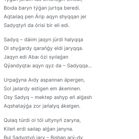
Boıda baryn týǵan jurtqa beredi.
Aqtaılaq pen Árip aqyn shyqqan jer
Sadyqtyń da órisi bir eli edi.
Sadyq – dáıim jaqyn júrdi halyqqa
Ol shyǵardy qarańǵy eldi jaryqqa.
Jaqyn edi Abaı ózi syılaǵan
Qýandyqtaı aqyn qyz da – Sadyqqa...
Urpaǵyna Aıdy aspannan ápergen,
Sol jaılardy estigen em ákemnen.
Osy Sadyq – mektep ashyp eń alǵash
Aqshataýǵa zor jańalyq ákelgen.
Qulaq túrdi ol tól ultynyń zaryna,
Kileń erdi saılap alǵan janyna.
Bul Sadyqtyń jary – Bıshan arý-dy