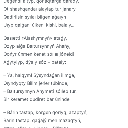
Degendi aıtyp, qonaqtarǵa qarady,
Ot shashqandaı alaýlap tur janary.
Qadirlisin syılaı bilgen aǵaıyn
Uıyp qalǵan: úlken, kishi, balaly...
Qasıetti «Alashymnyń» ataǵy,
Ozyp alǵa Baıtursynnyń Ahańy,
Qońyr únmen kenet sóıleı jóneldi
Aǵytylyp, dýaly sóz – bataly:
– Ýa, halqym! Sýsyndaǵan ilimge,
Qıyndyqty Bilim jeńer túbinde,
– Baıtursynnyń Ahymeti sóılep tur,
Bir keremet qudiret bar úninde:
– Bárin tastap, kórgen qorlyq, azaptyń,
Bárin tastap, qaǵajý men mazaqtyń,