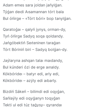
Adam emes sara joldan jańylǵan.
Týǵan deıdi Aısamannan tórt bala
Bul óńirge – «Tórt bóri» bop tanylǵan.
Qaratoǵaı – qalyń jynys, orman-dy,
Tyń óńirge Sadyq soqa qoldandy.
Jańgóbektiń Seıteninen taraǵan
Tórt Bóriniń biri – Sadyq bolǵan-dy.
Jaýlaryna ashqan talaı maıdandy,
Bul kúnderi ózi de erge aınaldy.
Kókbórideı – batyr edi, arly edi,
Kókbórideı – azýly edi aıbarly.
Bizdiń Sákeń – bilimdi edi oqyǵan,
Sańlaýly edi oqyǵanyn toqyǵan
Tekti ul edi túz taǵysy– qyrandaı