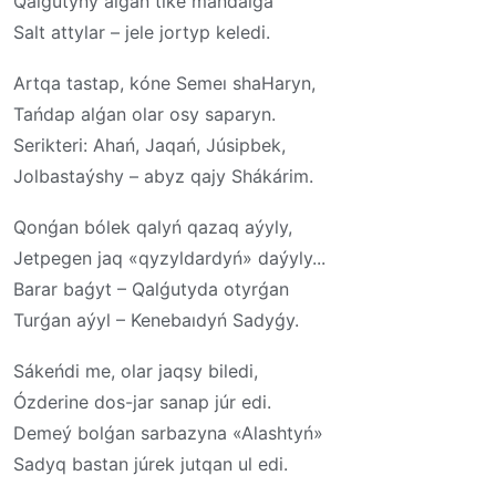
Qalǵutyny alǵan tike mańdaıǵa
Salt attylar – jele jortyp keledi.
Artqa tastap, kóne Semeı shaHaryn,
Tańdap alǵan olar osy saparyn.
Serikteri: Ahań, Jaqań, Júsipbek,
Jolbastaýshy – abyz qajy Shákárim.
Qonǵan bólek qalyń qazaq aýyly,
Jetpegen jaq «qyzyldardyń» daýyly...
Barar baǵyt – Qalǵutyda otyrǵan
Turǵan aýyl – Kenebaıdyń Sadyǵy.
Sákeńdi me, olar jaqsy biledi,
Ózderine dos-jar sanap júr edi.
Demeý bolǵan sarbazyna «Alashtyń»
Sadyq bastan júrek jutqan ul edi.