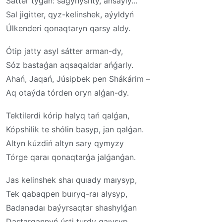
Sátter týǵan: saǵynyshty, ańsaýly...
Sal jigitter, qyz-kelinshek, aýyldyń
Úlkenderi qonaqtaryn qarsy aldy.
Ótip jatty asyl sátter arman-dy,
Sóz bastaǵan aqsaqaldar ańǵarly.
Ahań, Jaqań, Júsipbek pen Shákárim –
Aq otaýda tórden oryn alǵan-dy.
Tektilerdi kórip halyq tań qalǵan,
Kópshilik te shólin basyp, jan qalǵan.
Altyn kúzdiń altyn sary qymyzy
Tórge qaraı qonaqtarǵa jalǵanǵan.
Jas kelinshek shaı quıady maıysyp,
Tek qabaqpen buıryq-raı alysyp,
Badanadaı baýyrsaqtar shashylǵan
Dastarqannyń ústi turdy qaıysyp.