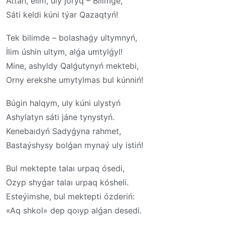
Attan, elim, uly joryq – Bilimge,
Sáti keldi kúni týar Qazaqtyń!
Tek bilimde – bolashaǵy ultymnyń,
İlim úshin ultym, alǵa umtylǵyl!
Mine, ashyldy Qalǵutynyń mektebi,
Orny erekshe umytylmas bul kúnniń!
Búgin halqym, uly kúni ulystyń
Ashylatyn sáti jáne tynystyń.
Kenebaıdyń Sadyǵyna rahmet,
Bastaýshysy bolǵan mynaý uly istiń!
Bul mektepte talaı urpaq ósedi,
Ozyp shyǵar talaı urpaq kósheli.
Esteýimshe, bul mektepti ózderiń:
«Aq shkol» dep qoıyp alǵan desedi.