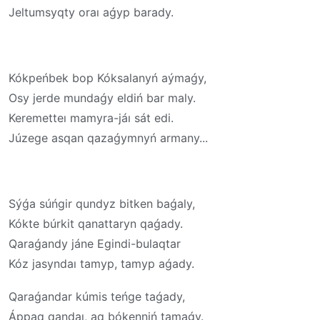
Jeltumsyqty oraı aǵyp barady.
Kókpeńbek bop Kóksalanyń aýmaǵy,
Osy jerde mundaǵy eldiń bar maly.
Keremetteı mamyra-jáı sát edi.
Júzege asqan qazaǵymnyń armany...
Sýǵa súńgir qundyz bitken baǵaly,
Kókte búrkit qanattaryn qaǵady.
Qaraǵandy jáne Egindi-bulaqtar
Kóz jasyndaı tamyp, tamyp aǵady.
Qaraǵandar kúmis teńge taǵady,
Áppaq qandaı, aq bókenniń tamaǵy.