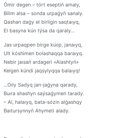
Ómir degen – tórt eseptiń amaly,
Bilim alsa – sonda urpaǵyń sanaly.
Qashan daǵy el birligin saqtaıyq,
El basyna kún týsa da qaraly...
Jas urpaqpen birge kúıip, janaıyq,
Ult kóshimen bolashaqqa baraıyq.
Nebir jaısań ardageri «Alashtyń»
Kelgen kúndi jaqsylyqqa balaıyq!
...Oıly Sadyq jan-jaǵyna qarady,
Buıra shashyn saýsaǵymen tarady.
– Al, halaıyq, bata-sózin alǵashqy
Baıtursynnyń Ahymeti alady.