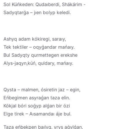
Sol Kúńkeden: Qudaıberdi, Shákárim -
Sadyqtarǵa – jıen bolyp keledi.
Ashyq adam kókiregi, saraıy,
Tek tektiler – oqyǵandar mańaıy.
Bul Sadyqty qurmettegen erekshe
Alys-jaqyn,kúń, quldary, mańaıy.
Qysta – malmen, ósiretin jaz – egin,
Eńbegimen asyraǵan taza elin.
Kókjal bóri soǵyp alǵan bir ózi
Elge tirek – Aısamandaı áje bul.
Taza eńbekpen baılyq, yrys aǵylǵan,