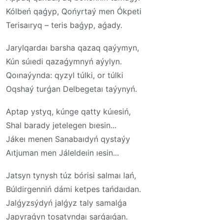
Kólbeń qaǵyp, Qońyrtaý men Ókpeti
Terisaıryq – teris baǵyp, aǵady.
Jarylqardaı barsha qazaq qaýymyn,
Kún súıedi qazaǵymnyń aýylyn.
Qoınaýynda: qyzyl túlki, or túlki
Oqshaý turǵan Delbegetaı taýynyń.
Aptap ystyq, kúnge qatty kúıesiń,
Shal barady jetelegen bıesin...
Jákeı menen Sanabaıdyń qystaýy
Aıtjuman men Jáleldeıin ıesin...
Jatsyn tynysh túz bórisi salmaı lań,
Búldirgenniń dámi ketpes tańdaıdan.
Jalǵyzsýdyń jalǵyz taly samalǵa
Japyraǵyn tosatyndaı sarǵaıǵan.