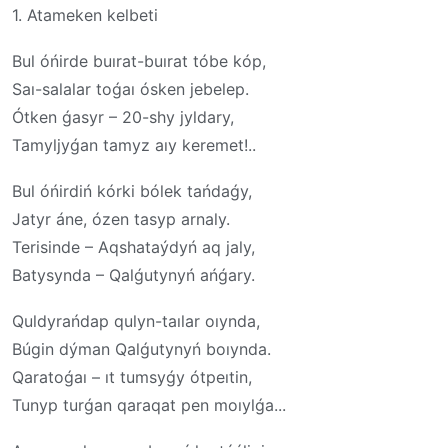
1. Atameken kelbeti
Bul óńirde buırat-buırat tóbe kóp,
Saı-salalar toǵaı ósken jebelep.
Ótken ǵasyr – 20-shy jyldary,
Tamyljyǵan tamyz aıy keremet!..
Bul óńirdiń kórki bólek tańdaǵy,
Jatyr áne, ózen tasyp arnaly.
Terisinde – Aqshataýdyń aq jaly,
Batysynda – Qalǵutynyń ańǵary.
Quldyrańdap qulyn-taılar oıynda,
Búgin dýman Qalǵutynyń boıynda.
Qaratoǵaı – ıt tumsyǵy ótpeıtin,
Tunyp turǵan qaraqat pen moıylǵa...