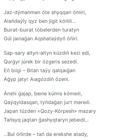
Jaz-dýmanmen óte shyqqan ómiri,
Alańdaýly qyz ben jigit kóńili...
Buırat-buırat tóbelerden turatyn
Gúl jaınaǵan Aqshataýdyń óńiri.
Sap-sary altyn-altyn kúzdiń kezi edi,
Qurǵyr júrek bir ózgeris sezedi.
Eń bıigi – Bıtan taýy qalqaıǵan
Aǵyp jatyr Aıagózdiń ózeni.
Ánshi ǵajap, beıne kúmis kómeıli,
Qaýqyldasqan, tyńdaǵan jurt mereıli.
Japan túzden «Qozy-Kórpesh» mazary
Tańsyq jaqtan ǵashyqtaryn jebeıdi...
...Bul óńirde – tań da erekshe atady,