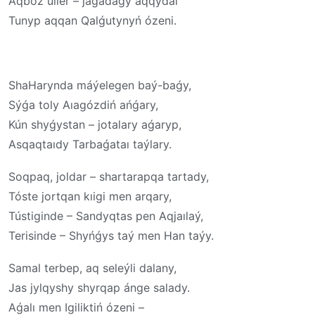
Aqboz úıler – jaǵadaǵy aqqýdaı
Tunyp aqqan Qalǵutynyń ózeni.
ShaHarynda máýelegen baý-baǵy,
Sýǵa toly Aıagózdiń ańǵary,
Kún shyǵystan – jotalary aǵaryp,
Asqaqtaıdy Tarbaǵataı taýlary.
Soqpaq, joldar – shartarapqa tartady,
Tóste jortqan kıigi men arqary,
Tústiginde – Sandyqtas pen Aqjaılaý,
Terisinde – Shyńǵys taý men Han taýy.
Samal terbep, aq seleýli dalany,
Jas jylqyshy shyrqap ánge salady.
Aǵalı men Igiliktiń ózeni –