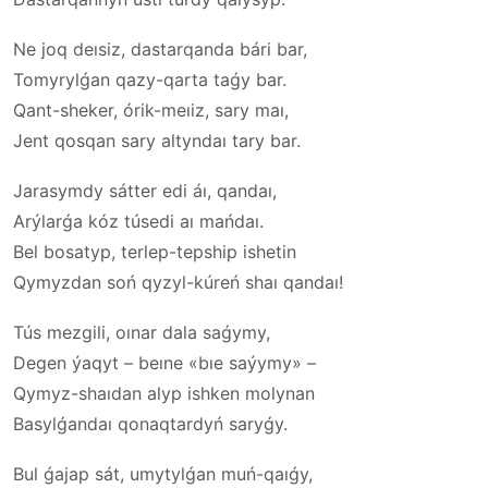
Ne joq deısiz, dastarqanda bári bar,
Tomyrylǵan qazy-qarta taǵy bar.
Qant-sheker, órik-meıiz, sary maı,
Jent qosqan sary altyndaı tary bar.
Jarasymdy sátter edi áı, qandaı,
Arýlarǵa kóz túsedi aı mańdaı.
Bel bosatyp, terlep-tepship ishetin
Qymyzdan soń qyzyl-kúreń shaı qandaı!
Tús mezgili, oınar dala saǵymy,
Degen ýaqyt – beıne «bıe saýymy» –
Qymyz-shaıdan alyp ishken molynan
Basylǵandaı qonaqtardyń saryǵy.
Bul ǵajap sát, umytylǵan muń-qaıǵy,