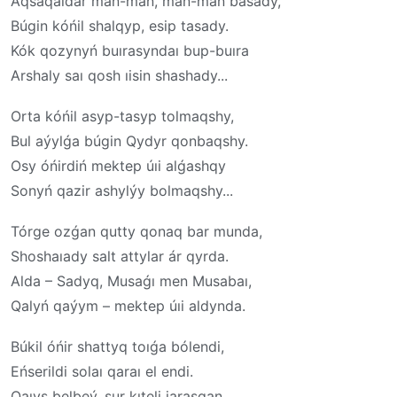
Aqsaqaldar mań-mań, mań-mań basady,
Búgin kóńil shalqyp, esip tasady.
Kók qozynyń buırasyndaı bup-buıra
Arshaly saı qosh ıisin shashady...
Orta kóńil asyp-tasyp tolmaqshy,
Bul aýylǵa búgin Qydyr qonbaqshy.
Osy óńirdiń mektep úıi alǵashqy
Sonyń qazir ashylýy bolmaqshy...
Tórge ozǵan qutty qonaq bar munda,
Shoshaıady salt attylar ár qyrda.
Alda – Sadyq, Musaǵı men Musabaı,
Qalyń qaýym – mektep úıi aldynda.
Búkil óńir shattyq toıǵa bólendi,
Eńserildi solaı qaraı el endi.
Qaıys belbeý, sur kıteli jarasqan