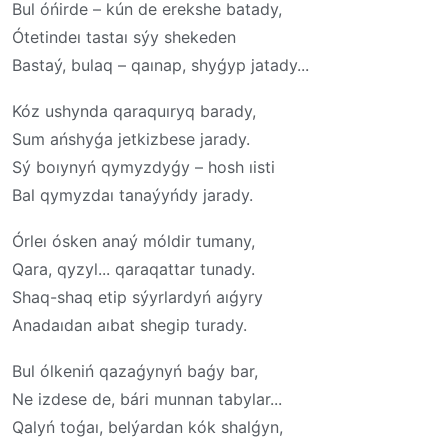
Bul óńirde – kún de erekshe batady,
Ótetindeı tastaı sýy shekeden
Bastaý, bulaq – qaınap, shyǵyp jatady...
Kóz ushynda qaraquıryq barady,
Sum ańshyǵa jetkizbese jarady.
Sý boıynyń qymyzdyǵy – hosh ıisti
Bal qymyzdaı tanaýyńdy jarady.
Órleı ósken anaý móldir tumany,
Qara, qyzyl... qaraqattar tunady.
Shaq-shaq etip sýyrlardyń aıǵyry
Anadaıdan aıbat shegip turady.
Bul ólkeniń qazaǵynyń baǵy bar,
Ne izdese de, bári munnan tabylar...
Qalyń toǵaı, belýardan kók shalǵyn,