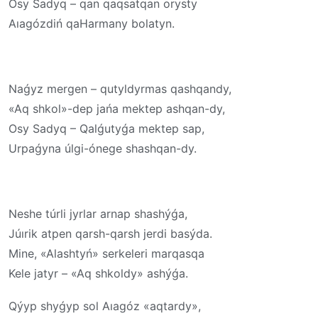
Osy Sadyq – qan qaqsatqan orysty
Aıagózdiń qaHarmany bolatyn.
Naǵyz mergen – qutyldyrmas qashqandy,
«Aq shkol»-dep jańa mektep ashqan-dy,
Osy Sadyq – Qalǵutyǵa mektep sap,
Urpaǵyna úlgi-ónege shashqan-dy.
Neshe túrli jyrlar arnap shashýǵa,
Júırik atpen qarsh-qarsh jerdi basýda.
Mine, «Alashtyń» serkeleri marqasqa
Kele jatyr – «Aq shkoldy» ashýǵa.
Qýyp shyǵyp sol Aıagóz «aqtardy»,