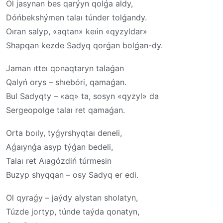
Ol jasynan bes qarýyn qolǵa aldy,
Dóńbekshýmen talaı túnder tolǵandy.
Oıran salyp, «aqtan» keıin «qyzyldar»
Shapqan kezde Sadyq qorǵan bolǵan-dy.
Jaman ıtteı qonaqtaryn talaǵan
Qalyń orys – shıebóri, qamaǵan.
Bul Sadyqty – «aq» ta, sosyn «qyzyl» da
Sergeopolge talaı ret qamaǵan.
Orta boıly, tyǵyrshyqtaı deneli,
Aǵaıynǵa asyp týǵan bedeli,
Talaı ret Aıagózdiń túrmesin
Buzyp shyqqan – osy Sadyq er edi.
Ol qyraǵy – jaýdy alystan sholatyn,
Túzde jortyp, túnde taýda qonatyn,