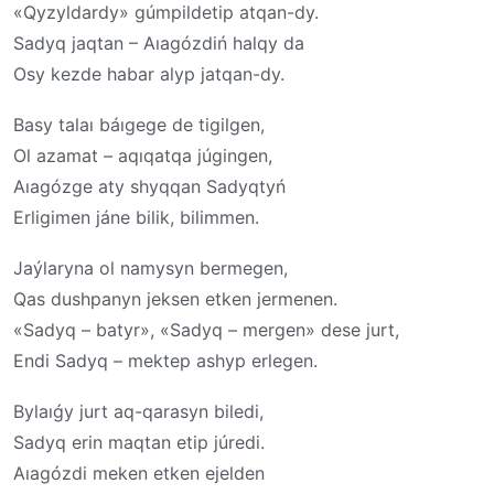
«Qyzyldardy» gúmpildetip atqan-dy.
Sadyq jaqtan – Aıagózdiń halqy da
Osy kezde habar alyp jatqan-dy.
Basy talaı báıgege de tigilgen,
Ol azamat – aqıqatqa júgingen,
Aıagózge aty shyqqan Sadyqtyń
Erligimen jáne bilik, bilimmen.
Jaýlaryna ol namysyn bermegen,
Qas dushpanyn jeksen etken jermenen.
«Sadyq – batyr», «Sadyq – mergen» dese jurt,
Endi Sadyq – mektep ashyp erlegen.
Bylaıǵy jurt aq-qarasyn biledi,
Sadyq erin maqtan etip júredi.
Aıagózdi meken etken ejelden