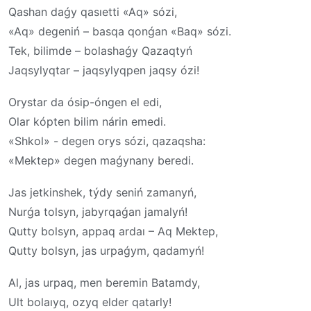
Qashan daǵy qasıetti «Aq» sózi,
«Aq» degeniń – basqa qonǵan «Baq» sózi.
Tek, bilimde – bolashaǵy Qazaqtyń
Jaqsylyqtar – jaqsylyqpen jaqsy ózi!
Orystar da ósip-óngen el edi,
Olar kópten bilim nárin emedi.
«Shkol» - degen orys sózi, qazaqsha:
«Mektep» degen maǵynany beredi.
Jas jetkinshek, týdy seniń zamanyń,
Nurǵa tolsyn, jabyrqaǵan jamalyń!
Qutty bolsyn, appaq ardaı – Aq Mektep,
Qutty bolsyn, jas urpaǵym, qadamyń!
Al, jas urpaq, men beremin Batamdy,
Ult bolaıyq, ozyq elder qatarly!