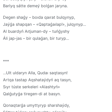
Barlyq sátte demeý bolǵan jaryna.
Degen shaǵy – boıda qaırat bulqynyp,
Jaýǵa shapqan – «Qaptaǵaılap!», julqynyp...
Al buardyń Aıtjuman-dy – tuńǵyshy
Áli jap-jas – bir qulaǵan, bir turyp...
***
...Ult uldaryn Alla, Qudaı saqtasyn!
Artqa tastap Aqshataýdyń aq tasyn,
Sıyr túste serkeleri «Alashtyń»
Qalǵutyǵa tiregen-di at basyn.
Qonaqtarǵa umyttyryp sharshaýdy,