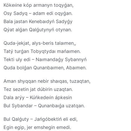
Kókeıine kóp armanyn toqyǵan,
Osy Sadyq – adam edi oqyǵan.
Bala jastan Kenebaıdyń Sadyǵy
Qýat alǵan Qalǵutynyń otynan.
Quda-jekjat, alys-beris talaımen,,
Tatý turǵan Tobyqtydaı mańaımen.
Tekti uly edi – Naımandaǵy Sybannyń
Quda bolǵan Qunanbaımen, Abaımen.
Aman shyqqan nebir shaıqas, tuzaqtan,
Tez sezetin jat dúbirin uzaqtan.
Dala arýy – Kúńkedeıin ápkesin
Bul Sybandar – Qunanbaıǵa uzatqan.
Bul Qalǵuty – Jańgóbektiń eli edi,
Egin egip, jer emshegin emedi.