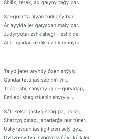
Shilik, terek, aq qaıyńy taǵy bar.
Saı-qolatta alýan túrli ańy bar,,
Ár aýylda jer qaıysqan maly bar.
Judyryqtaı eshkishegi – eshkideı
Álde qaıdan úzdik-úzdik mańyrar.
Talyp jeter aryndy ózen shýyly,
Qandaı tátti jas sábıdiń ýili...
Toǵaı ishi, sańyraý qur – quryldap,
Estiledi shegirtkeniń shyryly...
Sáti kelse, jastyq shaq pa, irkiler,
Shattyq oınap, janarlarǵa nur túner.
Ushyrasqan jas jigit pen sulý qyz,
Qyltyń-syltyń, syńǵyr-syńǵyr kúlkiler...