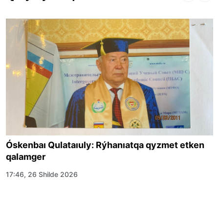
Óskenbaı Qulataıuly: Rýhanıatqa qyzmet etken
qalamger
17:46, 26 Shilde 2026