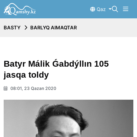
Qaz
BASTY
BARLYQ AIMAQTAR
Batyr Málik Ǵabdýllın 105
jasqa toldy
08:01, 23 Qazan 2020