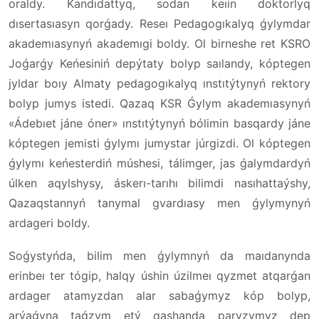
oraldy. Kandıdattyq, sodan keıin doktorlyq
dısertasıasyn qorǵady. Reseı Pedagogıkalyq ǵylymdar
akademıasynyń akademıgi boldy. Ol birneshe ret KSRO
Joǵarǵy Keńesiniń depýtaty bolyp saılandy, kóptegen
jyldar boıy Almaty pedagogıkalyq ınstıtýtynyń rektory
bolyp jumys istedi. Qazaq KSR Ǵylym akademıasynyń
«Ádebıet jáne óner» ınstıtýtynyń bólimin basqardy jáne
kóptegen jemisti ǵylymı jumystar júrgizdi. Ol kóptegen
ǵylymı keńesterdiń múshesi, tálimger, jas ǵalymdardyń
úlken aqylshysy, áskerı-tarıhı bilimdi nasıhattaýshy,
Qazaqstannyń tanymal gvardıasy men ǵylymynyń
ardageri boldy.
Soǵystyńda, bilim men ǵylymnyń da maıdanynda
erinbeı ter tógip, halqy úshin úzilmeı qyzmet atqarǵan
ardager atamyzdan alar sabaǵymyz kóp bolyp,
arýaǵyna taǵzym etý qashanda paryzymyz dep