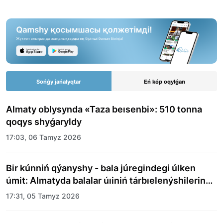
Sońǵy jańalyqtar
Eń kóp oqylǵan
Almaty oblysynda «Taza beısenbi»: 510 tonna
qoqys shyǵaryldy
17:03, 06 Tamyz 2026
Bir kúnniń qýanyshy - bala júregindegi úlken
úmit: Almatyda balalar úıiniń tárbıelenýshilerine
merekelik kún uıymdastyryldy
17:31, 05 Tamyz 2026