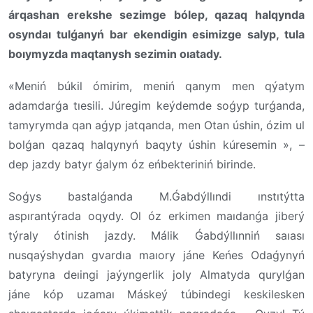
árqashan erekshe sezimge bólep, qazaq halqynda
osyndaı tulǵanyń bar ekendigin esimizge salyp, tula
boıymyzda maqtanysh sezimin oıatady.
«Meniń búkil ómirim, meniń qanym men qýatym
adamdarǵa tıesili. Júregim keýdemde soǵyp turǵanda,
tamyrymda qan aǵyp jatqanda, men Otan úshin, ózim ul
bolǵan qazaq halqynyń baqyty úshin kúresemin », –
dep jazdy batyr ǵalym óz eńbekteriniń birinde.
Soǵys bastalǵanda M.Ǵabdýllındi ınstıtýtta
aspırantýrada oqydy. Ol óz erkimen maıdanǵa jiberý
týraly ótinish jazdy. Málik Ǵabdýllınniń saıası
nusqaýshydan gvardıa maıory jáne Keńes Odaǵynyń
batyryna deıingi jaýyngerlik joly Almatyda qurylǵan
jáne kóp uzamaı Máskeý túbindegi keskilesken