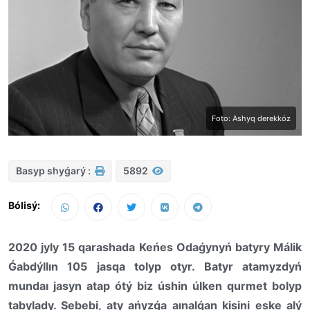
Foto: Ashyq derekkóz
Basyp shyǵarý :
5892
Bólisý:
2020 jyly 15 qarashada Keńes Odaǵynyń batyry Málik
Ǵabdýllın 105 jasqa tolyp otyr. Batyr atamyzdyń
mundaı jasyn atap ótý biz úshin úlken qurmet bolyp
tabylady. Sebebi, aty ańyzǵa aınalǵan kisini eske alý