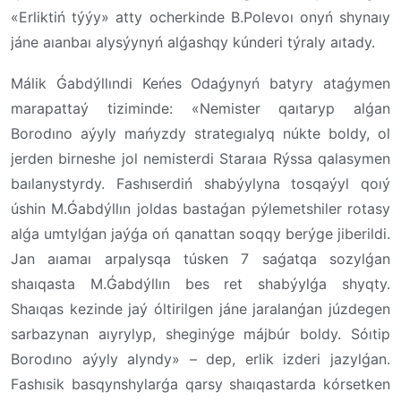
«Erliktiń týýy» atty ocherkinde B.Polevoı onyń shynaıy
jáne aıanbaı alysýynyń alǵashqy kúnderi týraly aıtady.
Málik Ǵabdýllındi Keńes Odaǵynyń batyry ataǵymen
marapattaý tiziminde: «Nemister qaıtaryp alǵan
Borodıno aýyly mańyzdy strategıalyq núkte boldy, ol
jerden birneshe jol nemisterdi Staraıa Rýssa qalasymen
baılanystyrdy. Fashıserdiń shabýylyna tosqaýyl qoıý
úshin M.Ǵabdýllın joldas bastaǵan pýlemetshiler rotasy
alǵa umtylǵan jaýǵa oń qanattan soqqy berýge jiberildi.
Jan aıamaı arpalysqa túsken 7 saǵatqa sozylǵan
shaıqasta M.Ǵabdýllın bes ret shabýylǵa shyqty.
Shaıqas kezinde jaý óltirilgen jáne jaralanǵan júzdegen
sarbazynan aıyrylyp, sheginýge májbúr boldy. Sóıtip
Borodıno aýyly alyndy» – dep, erlik izderi jazylǵan.
Fashısik basqynshylarǵa qarsy shaıqastarda kórsetken