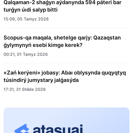
Qalqaman-2 shaǵyn aýdanynda 594 páteri bar
turǵyn úıdi salyp bitti
15:09, 05 Tamyz 2026
Scopus-qa maqala, shetelge qarjy: Qazaqstan
ǵylymynyń esebi kimge kerek?
00:21, 01 Tamyz 2026
«Zań kerýeni» jobasy: Abaı oblysynda quqyqtyq
túsindirý jumystary jalǵasýda
17:31, 31 Shilde 2026
Halyqaralyq «Formýla-1 H2O» jarysyn Qonaev
qalasynda ótkizý josparlanýda
13:13, 30 Shilde 2026