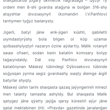
shaıqastarda joǵary úkimettik nagradaǵa – Qyzyl Tý
ordeni men 8-shi gvardıa ataǵyna ıe bolǵan 316-shy
atqyshtar dıvızıasynyń (komandıri I.V.Panfılov)
tarıhymen tyǵyz baılanysty.
Jigerli, batyl jáne erik-jigeri kúshti, qabiletti
uıymdastyrýshy bola bilgen ol kóp uzamaı
qolbasshylyqtyń nazaryn ózine aýdartty. Málik rotanyń
saıası ofıseri, sodan keıin batalón komısary bolyp
taǵaıyndaldy. Dál osy Panfılov dıvızıasynyń
batalónynan Máskeý túbindegi Dýbosekovo túbinde
soǵysqan jıyrma segiz gvardıashy sıaqty álemge áıgili
batyrlar shyqty.
Máskeý úshin tarıhı shaıqasta qazaq jaýyngeriniń minezi
men talanty tamasha ashyldy. Bul shaıqasta Malik
qatygez jáne qýatty jaýǵa qarsy kúrestiń aýyr jáne
qatal mektebinen ótti. «Pravda» gazetinde jarıalanǵan