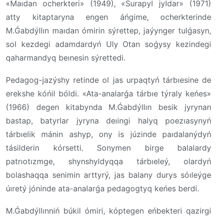
«Maıdan ocherkteri» (1949), «Surapyl jyldar» (1971)
atty kitaptaryna engen áńgime, ocherkterinde
M.Ǵabdýllın maıdan ómirin sýrettep, jaýynger tulǵasyn,
sol kezdegi adamdardyń Uly Otan soǵysy kezindegi
qaharmandyq beınesin sýrettedi.
Pedagog-jazýshy retinde ol jas urpaqtyń tárbıesine de
erekshe kóńil bóldi. «Ata-analarǵa tárbıe týraly keńes»
(1966) degen kitabynda M.Ǵabdýllın besik jyrynan
bastap, batyrlar jyryna deıingi halyq poezıasynyń
tárbıelik mánin ashyp, ony is júzinde paıdalanýdyń
tásilderin kórsetti. Sonymen birge balalardy
patrıotızmge, shynshyldyqqa tárbıeleý, olardyń
bolashaqqa senimin arttyrý, jas balany durys sóıleýge
úıretý jóninde ata-analarǵa pedagogtyq keńes berdi.
M.Ǵabdýllınniń búkil ómiri, kóptegen eńbekteri qazirgi