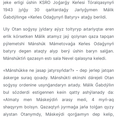
jeke erligi úshin KSRO Joǵarǵy Keńesi Tóralqasynyń
1943 jylǵy 30 qańtardaǵy Jarlyǵymen Málik
Ǵabdýllınge «Keńes Odaǵynyń Batyry» ataǵy berildi.
Uly Otan soǵysy jyldary aýyz toltyryp aıtarlyqtaı eren
erlik kórsetken Málik atamyz jaý qolynan qaza tapqan
pýlemetshi Mánshúk Mámetovaǵa Keńes Odaǵynyń
batyry degen ataqty alyp berý úshin baryn salǵan.
Mánshúktiń qazasyn estı sala Nevel qalasyna keledi.
«Mánshúkke ne jasap jatyrsyńdar?» – dep jerlep jatqan
áskerge suraq qoıady. Mánshúkti ekinshi dárejeli Otan
soǵysy ordenine usynǵandaryn aıtady. Málik Ǵabdýllın
bul sózderdi estigennen keıin qatty ashýlanady da:
«Almaty men Máskeýdiń arasy meıli, 4 myń-aq
shaqyrym bolsyn. Qazaqtyń jıyrmaǵa jańa tolǵan qyzy
alystan Otanymdy, Máskeýdi qorǵaımyn dep kelip,