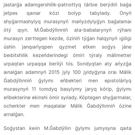
jastarǵa adamgershilik-patrıottyq tárbıe berýdiń baǵa
jetpes qaınar kózi bolyp tabylady. Onyń
shyǵarmashylyq murasynyń mańyzdylyǵyn baǵalamaı
ótý qıyn. M.Ǵabdýllınniń ata-babalarynyń rýhanı
murasyn zerttegen kezde, óziniń týǵan halqynyń ıgiligi
úshin janqıarlyqpen qyzmet etken soǵys jáne
beıbitshilik kezeńderindegi ómiri týraly málimetter
urpaqtan urpaqqa berilýi tıis. Sondyqtan aty ańyzǵa
aınalǵan adamnyń 2015 jyly 100 jyldyǵyna oraı Málik
Ǵabdýllınniń ǵylymı eńbekteri men epıstolárlyq
murasynyń 11 tomdyq basylymy jaryq kórip, ǵylymı
eńbekterine ekinshi ómir syılady. Kóptegen shyǵarmalar,
ocherkter men maqalalar Málik Ǵabdýllınniń ózine
arnalǵan.
Soǵystan keıin M.Ǵabdýllın ǵylymı jumysyna qaıta