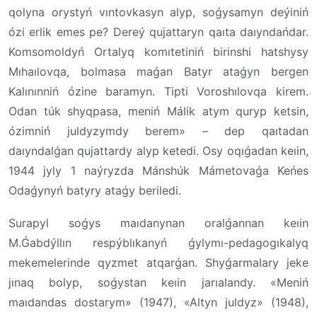
qolyna orystyń vıntovkasyn alyp, soǵysamyn deýiniń
ózi erlik emes pe? Dereý qujattaryn qaıta daıyndańdar.
Komsomoldyń Ortalyq komıtetiniń birinshi hatshysy
Mıhaılovqa, bolmasa maǵan Batyr ataǵyn bergen
Kalınınniń ózine baramyn. Tipti Voroshılovqa kirem.
Odan túk shyqpasa, meniń Málik atym quryp ketsin,
ózimniń juldyzymdy berem» – dep qaıtadan
daıyndalǵan qujattardy alyp ketedi. Osy oqıǵadan keıin,
1944 jyly 1 naýryzda Mánshúk Mámetovaǵa Keńes
Odaǵynyń batyry ataǵy beriledi.
Surapyl soǵys maıdanynan oralǵannan keıin
M.Ǵabdýllın respýblıkanyń ǵylymı-pedagogıkalyq
mekemelerinde qyzmet atqarǵan. Shyǵarmalary jeke
jınaq bolyp, soǵystan keıin jarıalandy. «Meniń
maıdandas dostarym» (1947), «Altyn juldyz» (1948),