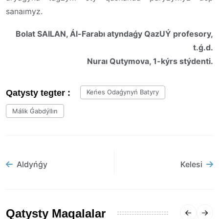
sanaımyz.
Bolat SAILAN, Ál-Farabı atyndaǵy QazUÝ profesory,
t.ǵ.d.
Nuraı Qutymova, 1-kýrs stýdenti.
Qatysty tegter :
Keńes Odaǵynyń Batyry
Málik Ǵabdýllın
Aldyńǵy
Kelesi
Qatysty Maqalalar