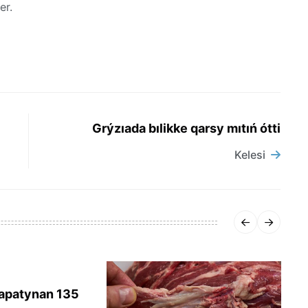
er.
Grýzıada bılikke qarsy mıtıń ótti
Kelesi
l apatynan 135