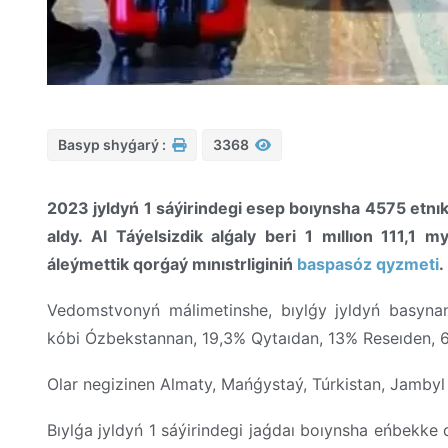
Basyp shyǵarý :
3368
2023 jyldyń 1 sáýirindegi esep boıynsha 4575 etnık
aldy. Al Táýelsizdik alǵaly beri 1 mıllıon 111,1
áleýmettik qorǵaý mınıstrliginiń
baspasóz qyzmeti
.
Vedomstvonyń málimetinshe, bıylǵy jyldyń basyna
kóbi Ózbekstannan, 19,3% Qytaıdan, 13% Reseıden, 
Olar negizinen Almaty, Mańǵystaý, Túrkistan, Jamby
Bıylǵa jyldyń 1 sáýirindegi jaǵdaı boıynsha eńbekke 