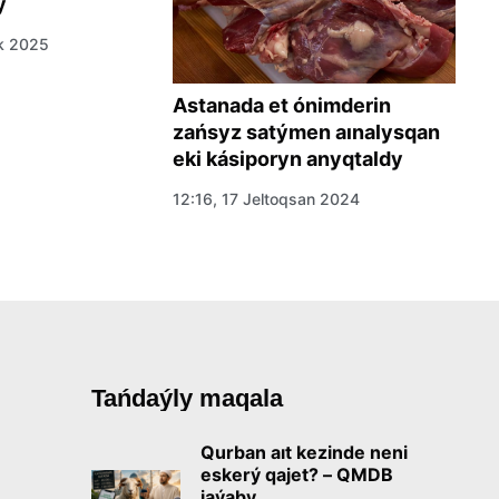
y
ek 2025
Astanada et ónimderin
P
zańsyz satýmen aınalysqan
J
eki kásiporyn anyqtaldy
t
12:16, 17 Jeltoqsan 2024
09
Tańdaýly maqala
Qurban aıt kezinde neni
eskerý qajet? – QMDB
jaýaby