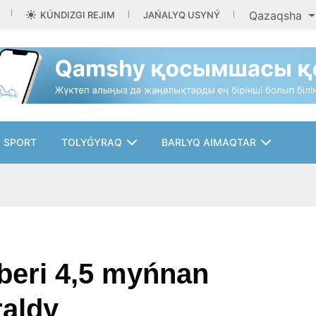
Qazaqsha
KÚNDIZGI REJIM
JAŃALYQ USYNÝ
SPORT
TOLYǴYRAQ
BARLYQ AIMAQTAR
beri 4,5 myńnan
raldy