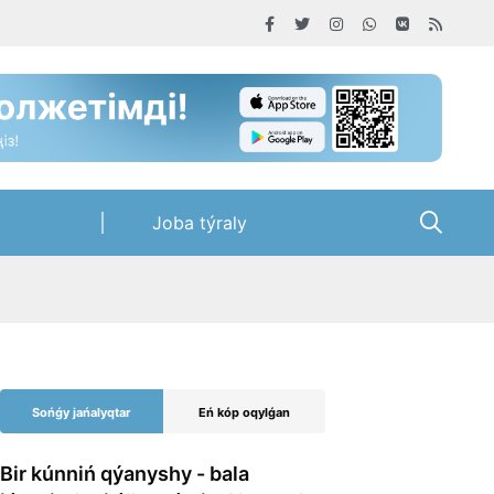
Joba týraly
Sońǵy jańalyqtar
Eń kóp oqylǵan
Bir kúnniń qýanyshy - bala