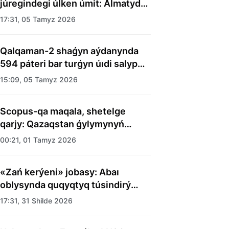
júregindegi úlken úmit: Almatyda
balalar úıiniń tárbıelenýshilerine
17:31, 05 Tamyz 2026
merekelik kún uıymdastyryldy
Qalqaman-2 shaǵyn aýdanynda
594 páteri bar turǵyn úıdi salyp
bitti
15:09, 05 Tamyz 2026
Scopus-qa maqala, shetelge
qarjy: Qazaqstan ǵylymynyń
esebi kimge kerek?
00:21, 01 Tamyz 2026
«Zań kerýeni» jobasy: Abaı
oblysynda quqyqtyq túsindirý
jumystary jalǵasýda
17:31, 31 Shilde 2026