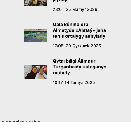
23:01, 25 Mamyr 2026
Qala kúnine oraı
Almatyda «Alataý» jańa
tenıs ortalyǵy ashylady
17:05, 20 Qyrkúıek 2025
Qytaı bıligi Álimnur
Turǵanbaıdy ustaǵanyn
rastady
10:17, 14 Tamyz 2025
n paıdalaný úshin
tti