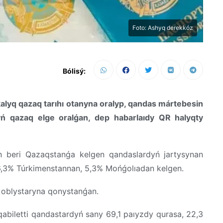
Foto: Ashyq derekkóz
Bólisý:
alyq qazaq tarıhı otanyna oralyp, qandas mártebesin
 myń qazaq elge oralǵan, dep habarlaıdy QR halyqty
n beri Qazaqstanǵa kelgen qandaslardyń jartysynan
6,3% Túrkimenstannan, 5,3% Mońǵolıadan kelgen.
l oblystaryna qonystanǵan.
qabiletti qandastardyń sany 69,1 paıyzdy qurasa, 22,3