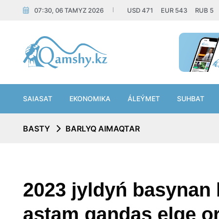
07:30, 06 TAMYZ 2026
USD
471
EUR
543
RUB
5
SAIASAT
EKONOMIKA
ÁLEÝMET
SUHBAT
BASTY
BARLYQ AIMAQTAR
2023 jyldyń basynan 
astam qandas elge o