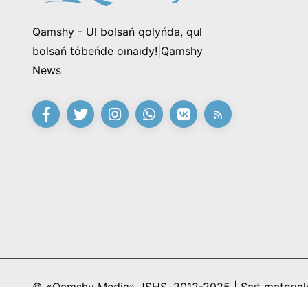
Qamshy - Ul bolsań qolyńda, qul
bolsań tóbeńde oınaıdy!|Qamshy
News
© «Qamshy Media» JSHS, 2012-2025 | Saıt materıaly
redaksıa kelisimi kerek jáne gıpersilteme jasaý minde