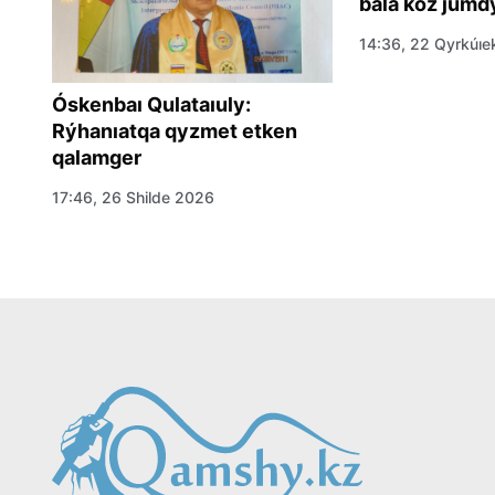
bala kóz jumd
14:36, 22 Qyrkúı
Óskenbaı Qulataıuly:
Rýhanıatqa qyzmet etken
qalamger
17:46, 26 Shilde 2026