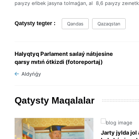
paıyzy eńbek jasyna tolmaǵan, al 8,6 paıyzy zeınetk
Qatysty tegter :
Qandas
Qazaqstan
Halyqtyq Parlament saılaý nátıjesine
qarsy mıtıń ótkizdi (fotoreportaj)
Aldyńǵy
Qatysty Maqalalar
Jarty jylda jo