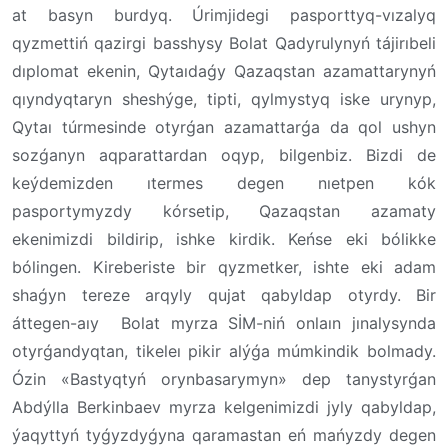
at basyn burdyq. Úrimjidegi pasporttyq
-
vızalyq
qyzmettiń qazirgi basshysy Bolat Qadyrulynyń tájirıbeli
dıplomat ekenin, Qytaıdaǵy Qazaqstan azamattarynyń
qıyndyqtaryn sheshýge, tipti, qylmystyq iske urynyp,
Qytaı túrmesinde otyrǵan azamattarǵa da qol ushyn
sozǵanyn aqparattardan oqyp, bilgenbiz. Bizdi de
keýdemizden ıtermes degen nıetpen kók
pasportymyzdy kórsetip, Qazaqstan azamaty
ekenimizdi bildirip, ishke kirdik. Keńse eki bólikke
bólingen. Kireberiste bir qyzmetker, ishte eki adam
shaǵyn tereze arqyl
y qujat qabyldap otyrdy
.
Bir
áttegen
-
aıy Bolat myrza SİM
-
niń onlaın jınalysynda
otyrǵandyqtan, tikeleı pikir alýǵa múmk
indik bolmady.
Ó
zin «Bastyqtyń orynbasarymyn» dep tanystyrǵan
Abdýlla Berkinbaev
myrza
kelgenimizdi jyly qabyldap,
ýaqyttyń tyǵyzdyǵyna qaramastan eń mańyzdy degen