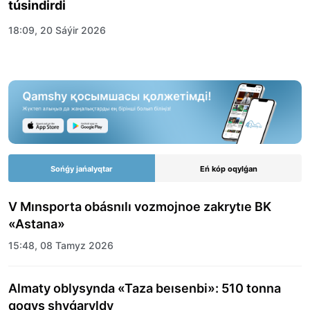
túsindirdi
18:09, 20 Sáýir 2026
Sońǵy jańalyqtar
Eń kóp oqylǵan
V Mınsporta obásnılı vozmojnoe zakrytıe BK
«Astana»
15:48, 08 Tamyz 2026
Almaty oblysynda «Taza beısenbi»: 510 tonna
qoqys shyǵaryldy