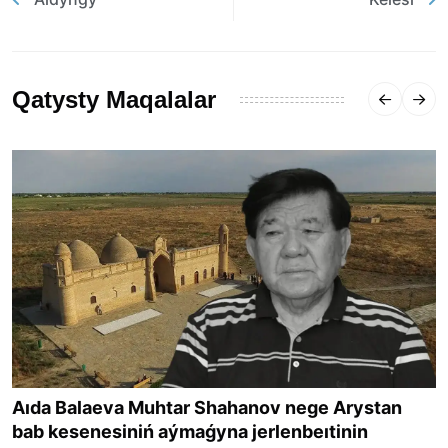
Qatysty Maqalalar
Aıda Balaeva Muhtar Shahanov nege Arystan
bab kesenesiniń aýmaǵyna jerlenbeıtinin