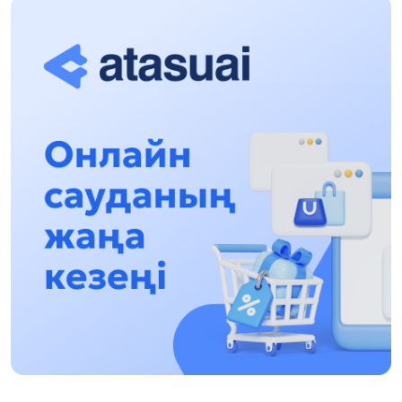
túsindirý jumystary jalǵasýda
17:31, 31 Shilde 2026
Halyqaralyq «Formýla-1 H2O» jarysyn Qonaev
qalasynda ótkizý josparlanýda
13:13, 30 Shilde 2026
Asqat Asylbekov: Kúshti bılikke kúshti tulǵalar
kerek!
12:01, 28 Shilde 2026
Abzal Dostıar: Dýman Muhametkárimdi Almaty
túrmesine aýystyrýy múmkin
16:15, 27 Shilde 2026