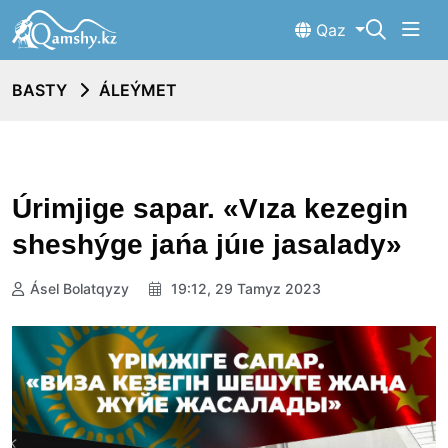
Qaz
BASTY
ÁLEÝMET
Úrimjige sapar. «Vıza kezegin
sheshýge jańa júıe jasalady»
Ásel Bolatqyzy
19:12, 29 Tamyz 2023