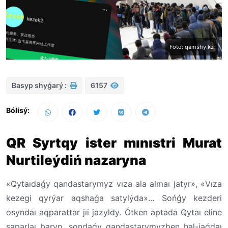
Foto: qamshy.kz
Basyp shyǵarý :
6157
Bólisý:
QR Syrtqy ister mınıstri Murat
Nurtileýdiń nazaryna
«
Qytaıdaǵy qandastarymyz vıza ala almaı jatyr», «Vıza
kezegi qyrýar aqshaǵa satylýda»... Sońǵy kezderi
osyndaı aqparattar jıi jazyldy. Ótken aptada Qytaı eline
saparlaı baryp, sondaǵy qandastarymyzben hal-jaǵdaı