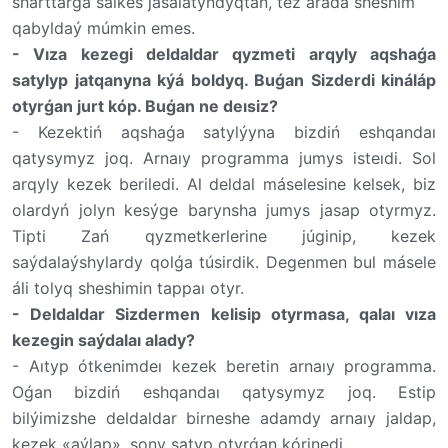
sharttarǵa sáıkes jasalatyndyqtan, tez arada sheshim
qabyldaý múmkin emes.
-
Vıza kezegi deldaldar qyzmeti arqyly aqshaǵa
satylyp jatqanyna kýá boldyq. Buǵan Sizderdi kináláp
otyrǵan jurt kóp. Buǵan ne deısiz?
-
Kezektiń aqshaǵa satylýyna bizdiń eshqandaı
qatysymyz joq. Arnaıy programma jumys isteıdi. Sol
arqyly kezek beriledi. Al deldal máselesine kelsek, biz
olardyń jolyn kesýge barynsha jumys jasap otyrmyz.
Tipti Zań qyzmetkerlerine júginip, kezek
saýdalaýshylardy qolǵa túsirdik. Degenmen bul másele
áli tolyq sheshimin tappaı otyr.
-
Deldaldar Sizdermen kelisip otyrmasa, qalaı vıza
kezegin saýdalaı alady?
-
Aıtyp ótkenimdeı kezek beretin arnaıy programma.
Oǵan bizdiń eshqandaı qatysymyz joq. Estip
bilýimizshe deldaldar birneshe adamdy arnaıy jaldap,
kezek «aýlap», sony satyp otyrǵan kórinedi.