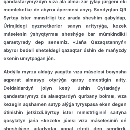
qandastarymyzdyń vıza ala almaı zar jylap júrgeni eki
memleketke de abyroı ápermesi anyq. Sondyqtan QR
Syrtqy ister mınıstrligi tez arada sheshim qabyldap,
Úrimjidegi qyzmetkerler sanyn arttyrýǵa, kezek
máselesin ýshyqtyrmaı sheshýge bar múmkindikti
qarastyrady dep senemiz. «Jańa Qazaqstannyń»
abyroı bedeli sheteldegi qazaqtar úshin de mańyzdy
ekenin umytpaǵan jón.
Abdýlla myrza
ald
aǵy ýaqytta
vıza máselesi boıynsha
aqparat almasy
p otyrýǵa
qarsy e
mestigin aıtty
.
Deldaldardyń jolyn kesý
úshin
Qytaıdaǵy
qandastarymyz
da
alaıaqtardyń qurbany bolmaı, vıza
kezegin aqshamen satyp alýǵa tyrys
pasa eken degen
ót
inishin jetkizdi.
Syrtqy ister mınıstrliginiń saıtyna
qosylatyn jańa «kezek» júıesi vıza máselesiniń oń
sheshilýine aıt
arlyqtaı yqpal etedi dep sendirdi
.