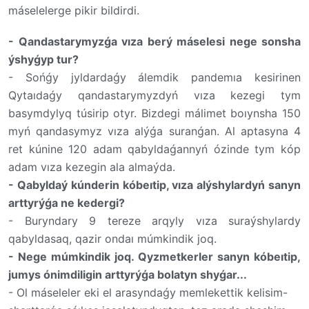
máselelerge pikir bildirdi.
-
Qandastarymyzǵa vıza berý máselesi nege sonsha
ýshyǵyp tur?
-
Sońǵy jyldardaǵy álemdik pandemıa kesirinen
Qytaıdaǵy qandastarymyzdyń vıza kezegi tym
basymdylyq túsirip otyr. Bizdegi málimet boıynsha 150
myń qandasymyz vıza alýǵa suranǵan. Al aptasyna 4
ret kúnine 120 adam qabyldaǵannyń ózinde tym kóp
adam vıza kezegin ala almaýda.
-
Qabyldaý kúnderin kóbeıtip, vıza alýshylardyń sanyn
arttyrýǵa ne kedergi?
-
Buryndary 9 tereze arqyly vıza suraýshylardy
qabyldasaq, qazir ondaı múmkindik joq.
-
Nege múmkindik joq. Qyzmetkerler sanyn kóbeıtip,
jumys ónimdiligin arttyrýǵa bolatyn shyǵar...
-
Ol máseleler eki el arasyndaǵy memlekettik kelisim-