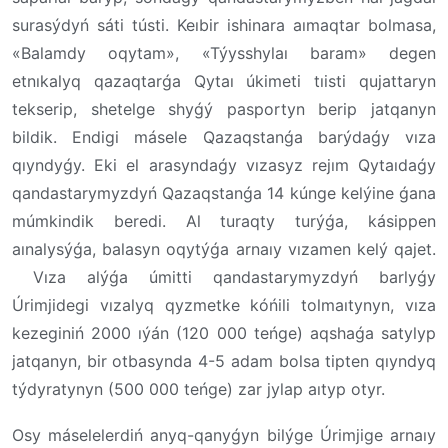
surasýdyń sáti tústi. Keıbir ishinara aımaqtar bolmasa,
«Balamdy oqytam», «Týysshylaı baram» degen
etnıkalyq qazaqtarǵa Qytaı úkimeti tıisti qujattaryn
tekserip, shetelge shyǵý pasportyn berip jatqanyn
bildik. Endigi másele Qazaqstanǵa barýdaǵy vıza
qıyndyǵy. Eki el arasyndaǵy vızasyz rejım Qytaıdaǵy
qandastarymyzdyń Qazaqstanǵa 14 kúnge kelýine ǵana
múmkindik beredi. Al turaqty turýǵa, kásippen
aınalysýǵa, balasyn oqytýǵa arnaıy vızamen kelý qajet.
Vıza alýǵa úmitti qandastarymyzdyń barlyǵy
Úrimjidegi vızalyq qyzmetke kóńili tolmaıtynyn, vıza
kezeginiń 2000 ıýán (120 000 teńge) aqshaǵa satylyp
jatqanyn, bir otbasynda 4-5 adam bolsa tipten qıyndyq
týdyratynyn (500 000 teńge) zar jylap aıtyp otyr.
Osy máselelerdiń anyq
-
qanyǵyn bilýge Úrimjige arnaıy