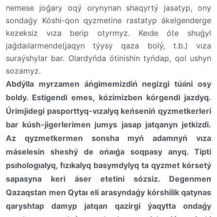
nemese joǵary oqý orynynan shaqyrtý jasatyp, ony
sondaǵy Kóshi-qon qyzmetine rastatyp ákelgenderge
kezeksiz vıza berip otyrmyz.
Keıde óte shuǵyl
jaǵdaılarmende(jaqyn týysy qaza bolý, t.b.) vıza
suraýshylar bar. Olardyńda ótinishin tyńdap, qol ushyn
sozamyz.
Abdýlla myrzamen áńgimemizdiń negizgi túıini osy
boldy. Estigendi emes, kózimizben kórgendi jazdyq.
Úrimjidegi pasporttyq-vızalyq
keńseniń
qyzmetkerleri
bar kúsh-jigerlerimen jumys jasap jatqanyn jetkizdi.
Az qyzmetkermen sonsha myń adamnyń vıza
máselesin sheshý de ońaıǵa soqpasy anyq. Tipti
psıhologıalyq, fızıkalyq basymdylyq ta qyzmet kórsetý
sapasyna keri áser etetini sózsiz.
Degenmen
Qazaqstan men Qytaı eli arasyndaǵy kórshilik qatynas
qaryshtap damyp jatqan qazirgi ýaqytta ondaǵy