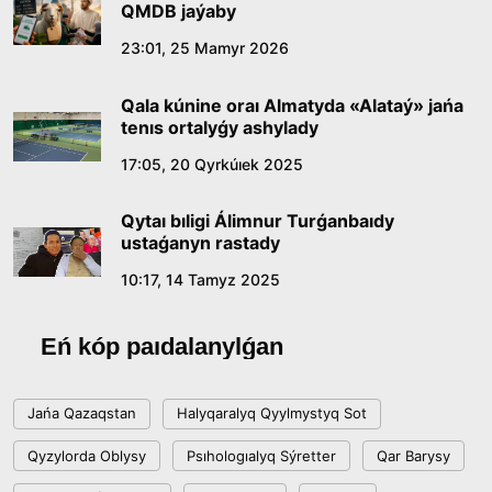
QMDB jaýaby
Qazaq tilindegi «qut» konseptisiniń
23:01, 25 Mamyr 2026
lıngvomádenı sıpaty
Qala kúnine oraı Almatyda «Alataý» jańa
09:21, 21 Shilde 2026
tenıs ortalyǵy ashylady
17:05, 20 Qyrkúıek 2025
Abaıdyń adam tárbıesi týraly kózqarastarynyń
ózektiligi
Qytaı bıligi Álimnur Turǵanbaıdy
18:59, 20 Shilde 2026
ustaǵanyn rastady
10:17, 14 Tamyz 2025
Jasandy ıntellekt: adamzattyń kómekshisi me,
álde básekelesi me?
Eń kóp paıdalanylǵan
18:16, 20 Shilde 2026
Jańa Qazaqstan
Halyqaralyq Qyylmystyq Sot
Ulttyq arhıvtiń ashylǵanyna 20 jyl: negizgi
Qyzylorda Oblysy
Psıhologıalyq Sýretter
Qar Barysy
jetistikteri men damý baǵyty