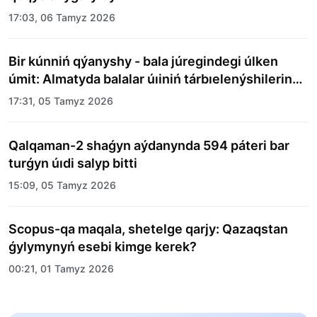
17:03, 06 Tamyz 2026
Bir kúnniń qýanyshy - bala júregindegi úlken
úmit: Almatyda balalar úıiniń tárbıelenýshilerine
merekelik kún uıymdastyryldy
17:31, 05 Tamyz 2026
Qalqaman-2 shaǵyn aýdanynda 594 páteri bar
turǵyn úıdi salyp bitti
15:09, 05 Tamyz 2026
Scopus-qa maqala, shetelge qarjy: Qazaqstan
ǵylymynyń esebi kimge kerek?
00:21, 01 Tamyz 2026
«Zań kerýeni» jobasy: Abaı oblysynda quqyqtyq