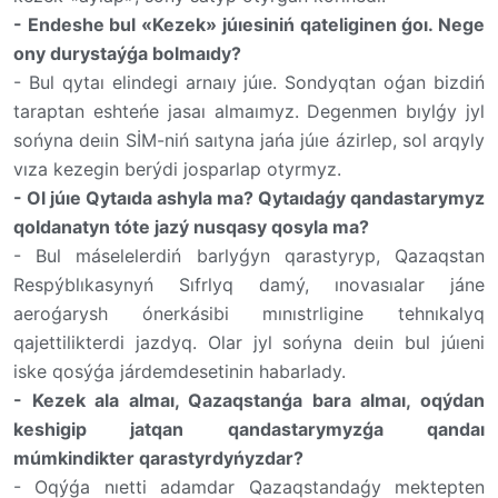
-
Endeshe bul «Kezek» júıesiniń qateliginen ǵoı. Nege
ony durystaýǵa bolmaıdy?
-
Bul qytaı elindegi arnaıy júıe. Sondyqtan oǵan bizdiń
taraptan eshteńe jasaı almaımyz. Degenmen bıylǵy jyl
sońyna deıin
SİM
-
niń saıtyna jańa júıe ázirlep, sol
arqyly
vıza kezegin berýdi josparlap otyrmyz.
-
Ol júıe
Qytaıda ashyla ma? Qytaıdaǵy qandastarymyz
qoldanatyn tóte jazý nusqasy qosyla ma?
-
Bul máselelerdiń barlyǵyn qarastyryp, Qazaqstan
Respýblıkasynyń Sıfrlyq damý, ınovasıalar jáne
aeroǵarysh ónerkásibi mınıstrligine tehnıkalyq
qajettilikterdi jazdyq. Olar jyl sońyna
deıin bul júıeni
iske qosýǵa járdemdesetinin
habarlady.
-
Kezek ala almaı, Qazaqstanǵa bara almaı, oqýdan
keshigip jatqan qandastarymyzǵa qandaı
múmkindikter qarastyrdyńyzdar?
-
Oqýǵa nıetti adamdar Qazaqstandaǵy mektepten