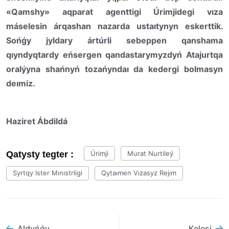
«Qamshy» aqparat agenttigi
Úrimjidegi vıza
máselesin
árqashan
nazarda ustaıtynyn eskerttik.
Sońǵy jyldary ártúrli sebeppen
qanshama
qıyndyqtardy eńsergen qandastarymyzdyń Atajurtqa
oralýyna shańnyń tozańyndaı da keder
gi bolmasy
n
deımiz.
Haziret Ábdildá
Qatysty tegter :
Úrimji
Murat Nurtileý
Syrtqy Ister Mınıstrligi
Qytaımen Vızasyz Rejım
Aldyńǵy
Kelesi