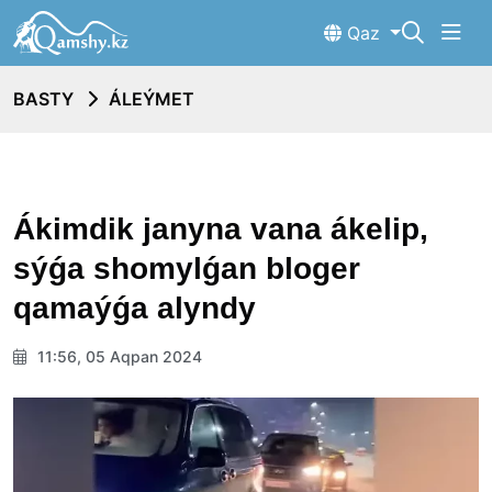
Qaz
BASTY
ÁLEÝMET
Ákimdik janyna vana ákelip,
sýǵa shomylǵan bloger
qamaýǵa alyndy
11:56, 05 Aqpan 2024