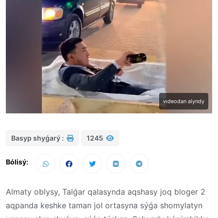
vıdeodan alyndy
Basyp shyǵarý :
1245
Bólisý:
Almaty oblysy, Talǵar qalasynda aqshasy joq bloger 2
aqpanda keshke taman jol ortasyna sýǵa shomylatyn