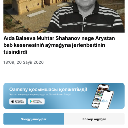
Aıda Balaeva Muhtar Shahanov nege Arystan
bab kesenesiniń aýmaǵyna jerlenbeıtinin
túsindirdi
18:09, 20 Sáýir 2026
Sońǵy jańalyqtar
Eń kóp oqylǵan