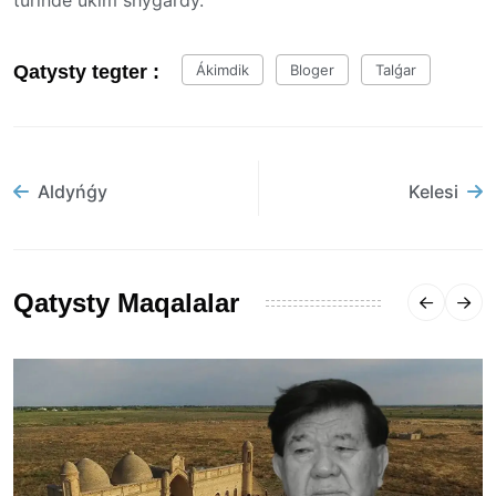
Qatysty tegter :
Ákimdik
Bloger
Talǵar
Aldyńǵy
Kelesi
Qatysty Maqalalar