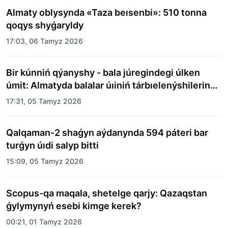
Almaty oblysynda «Taza beısenbi»: 510 tonna
qoqys shyǵaryldy
17:03, 06 Tamyz 2026
Bir kúnniń qýanyshy - bala júregindegi úlken
úmit: Almatyda balalar úıiniń tárbıelenýshilerine
merekelik kún uıymdastyryldy
17:31, 05 Tamyz 2026
Qalqaman-2 shaǵyn aýdanynda 594 páteri bar
turǵyn úıdi salyp bitti
15:09, 05 Tamyz 2026
Scopus-qa maqala, shetelge qarjy: Qazaqstan
ǵylymynyń esebi kimge kerek?
00:21, 01 Tamyz 2026