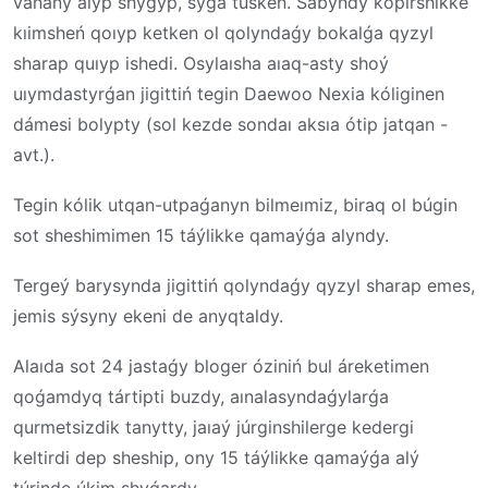
vanany alyp shyǵyp, sýǵa túsken. Sabyndy kópirshikke
kıimsheń qoıyp ketken ol qolyndaǵy bokalǵa qyzyl
sharap quıyp ishedi. Osylaısha aıaq-asty shoý
uıymdastyrǵan jigittiń tegin Daewoo Nexia kóliginen
dámesi bolypty (sol kezde sondaı aksıa ótip jatqan -
avt.).
Tegin kólik utqan-utpaǵanyn bilmeımiz, biraq ol búgin
sot sheshimimen 15 táýlikke qamaýǵa alyndy.
Tergeý barysynda jigittiń qolyndaǵy qyzyl sharap emes,
jemis sýsyny ekeni de anyqtaldy.
Alaıda sot 24 jastaǵy bloger óziniń bul áreketimen
qoǵamdyq tártipti buzdy, aınalasyndaǵylarǵa
qurmetsizdik tanytty, jaıaý júrginshilerge kedergi
keltirdi dep sheship, ony 15 táýlikke qamaýǵa alý
túrinde úkim shyǵardy.