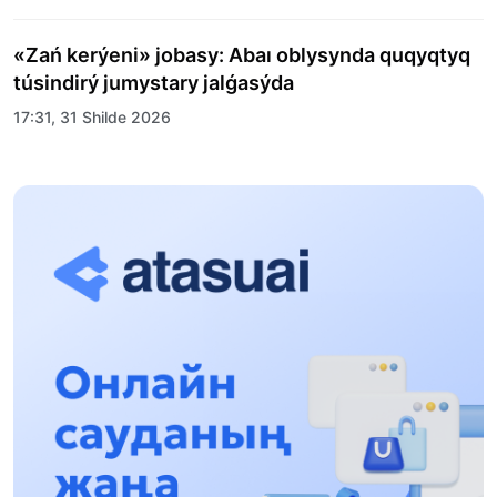
«Zań kerýeni» jobasy: Abaı oblysynda quqyqtyq
túsindirý jumystary jalǵasýda
17:31, 31 Shilde 2026
Halyqaralyq «Formýla-1 H2O» jarysyn Qonaev
qalasynda ótkizý josparlanýda
13:13, 30 Shilde 2026
Asqat Asylbekov: Kúshti bılikke kúshti tulǵalar
kerek!
12:01, 28 Shilde 2026
Abzal Dostıar: Dýman Muhametkárimdi Almaty
túrmesine aýystyrýy múmkin