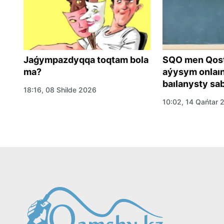
Jaǵympazdyqqa toqtam bola
SQO men Qosta
sy
ma?
aýysym onlaınǵ
baılanysty sa
18:16, 08 Shilde 2026
10:02, 14 Qańtar 