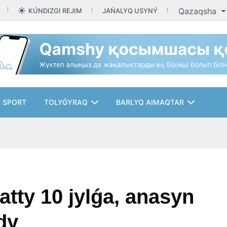
Qazaqsha
KÚNDIZGI REJIM
JAŃALYQ USYNÝ
SPORT
TOLYǴYRAQ
BARLYQ AIMAQTAR
atty 10 jylǵa, anasyn
dy