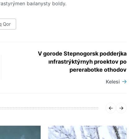
rastyrýmen baılanysty boldy.
q Qor
V gorode Stepnogorsk podderjka
ınfrastrýktýrnyh proektov po
pererabotke othodov
Kelesi