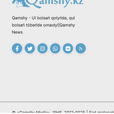
Qamshy - Ul bolsań qolyńda, qul
bolsań tóbeńde oınaıdy!|Qamshy
News
© «Qamshy Media» JSHS, 2012-2025 | Saıt materıaly