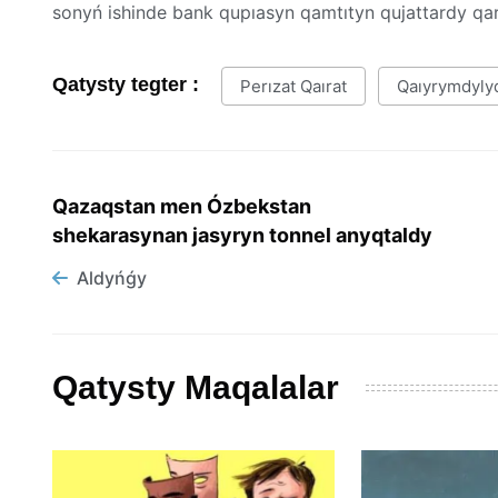
sonyń ishinde bank qupıasyn qamtıtyn qujattardy qa
Qatysty tegter :
Perızat Qaırat
Qaıyrymdyly
Qazaqstan men Ózbekstan
shekarasynan jasyryn tonnel anyqtaldy
Aldyńǵy
Qatysty Maqalalar