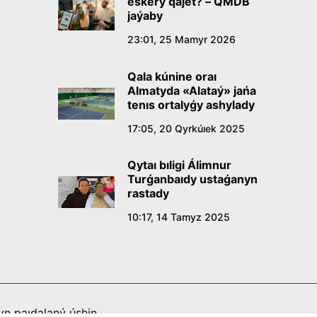
eskerý qajet? – QMDB
jaýaby
23:01, 25 Mamyr 2026
Qala kúnine oraı
Almatyda «Alataý» jańa
tenıs ortalyǵy ashylady
17:05, 20 Qyrkúıek 2025
Qytaı bıligi Álimnur
Turǵanbaıdy ustaǵanyn
rastady
10:17, 14 Tamyz 2025
n paıdalaný úshin