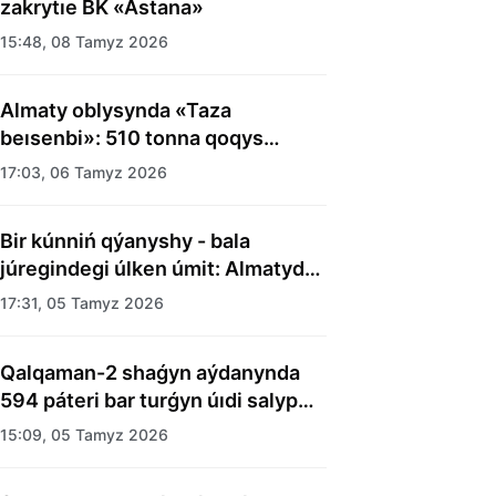
zakrytıe BK «Astana»
15:48, 08 Tamyz 2026
Almaty oblysynda «Taza
beısenbi»: 510 tonna qoqys
shyǵaryldy
17:03, 06 Tamyz 2026
Bir kúnniń qýanyshy - bala
júregindegi úlken úmit: Almatyda
balalar úıiniń tárbıelenýshilerine
17:31, 05 Tamyz 2026
merekelik kún uıymdastyryldy
Qalqaman-2 shaǵyn aýdanynda
594 páteri bar turǵyn úıdi salyp
bitti
15:09, 05 Tamyz 2026