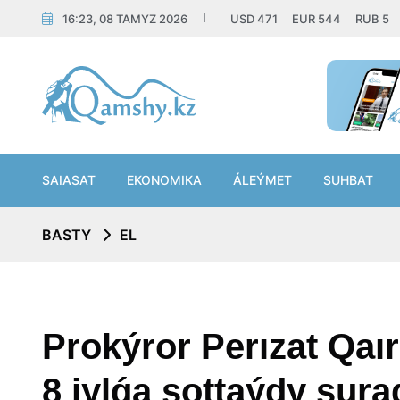
16:23, 08 TAMYZ 2026
USD
471
EUR
544
RUB
5
SAIASAT
EKONOMIKA
ÁLEÝMET
SUHBAT
BASTY
EL
Prokýror Perızat Qaır
8 jylǵa sottaýdy sura