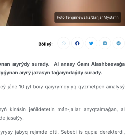
Foto Tengrinews.kz/Sanjar Mýstafın
Bólisý:
ǵynan aıyrýdy surady. Al anasy Ǵaını Alashbaevaǵa
yǵynan aıyrý jazasyn taǵaıyndaýdy surady.
leý jáne 10 jyl boıy qaıyrymdylyq qyzmetpen aınalysý
yń kinásin jeńildetetin mán-jaılar anyqtalmaǵan, al
de jasalýy.
yrysy jabyq rejımde ótti. Sebebi is qupıa derekterdi,