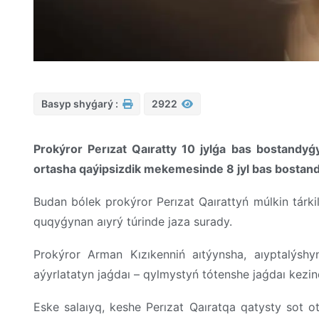
Basyp shyǵarý :
2922
Prokýror Perızat Qaıratty 10 jylǵa bas bostandy
ortasha qaýipsizdik mekemesinde 8 jyl bas bostand
Budan bólek prokýror Perızat Qaırattyń múlkin tárki
quqyǵynan aıyrý túrinde jaza surady.
Prokýror Arman Kızıkenniń aıtýynsha, aıyptalýshyn
aýyrlatatyn jaǵdaı – qylmystyń tótenshe jaǵdaı kezin
Eske salaıyq, keshe Perızat Qaıratqa qatysty sot ot