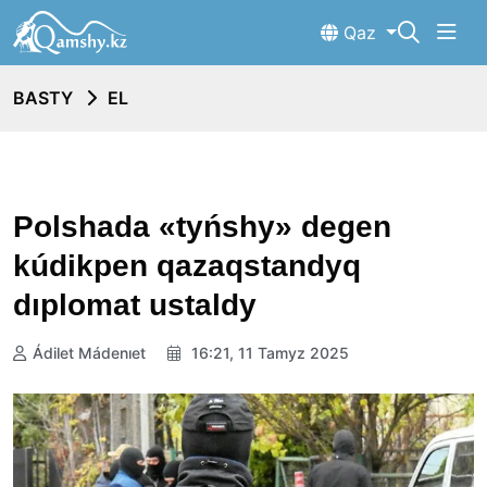
Qaz
BASTY
EL
Polshada «tyńshy» degen
kúdikpen qazaqstandyq
dıplomat ustaldy
Ádilet Mádenıet
16:21, 11 Tamyz 2025