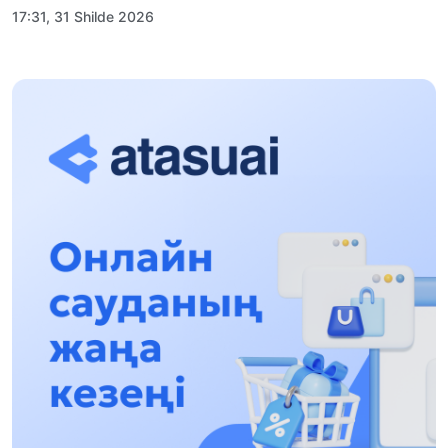
17:31, 31 Shilde 2026
Halyqaralyq «Formýla-1 H2O» jarysyn Qonaev
qalasynda ótkizý josparlanýda
13:13, 30 Shilde 2026
Asqat Asylbekov: Kúshti bılikke kúshti tulǵalar
kerek!
12:01, 28 Shilde 2026
Abzal Dostıar: Dýman Muhametkárimdi Almaty
túrmesine aýystyrýy múmkin
16:15, 27 Shilde 2026
Óskenbaı Qulataıuly: Rýhanıatqa qyzmet etken