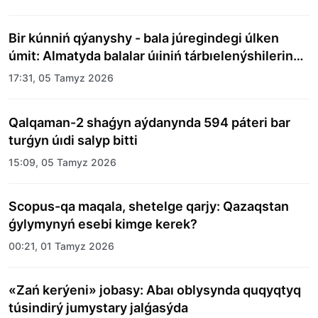
Bir kúnniń qýanyshy - bala júregindegi úlken
úmit: Almatyda balalar úıiniń tárbıelenýshilerine
merekelik kún uıymdastyryldy
17:31, 05 Tamyz 2026
Qalqaman-2 shaǵyn aýdanynda 594 páteri bar
turǵyn úıdi salyp bitti
15:09, 05 Tamyz 2026
Scopus-qa maqala, shetelge qarjy: Qazaqstan
ǵylymynyń esebi kimge kerek?
00:21, 01 Tamyz 2026
«Zań kerýeni» jobasy: Abaı oblysynda quqyqtyq
túsindirý jumystary jalǵasýda