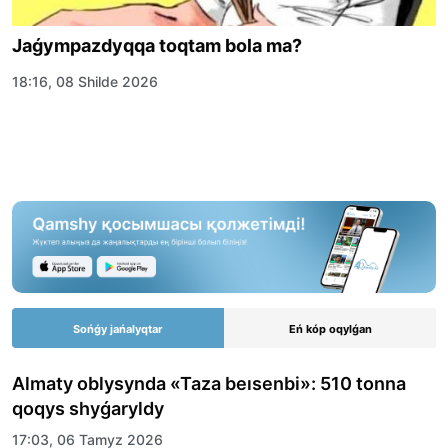
Jaǵympazdyqqa toqtam bola ma?
18:16, 08 Shilde 2026
Sońǵy jańalyqtar
Eń kóp oqylǵan
Almaty oblysynda «Taza beısenbi»: 510 tonna
qoqys shyǵaryldy
17:03, 06 Tamyz 2026