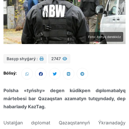
Foto: Ashyq derekkóz
Basyp shyǵarý :
2747
Bólisý:
Polsha
«tyńshy» degen kúdikpen dıplomatıalyq
mártebesi bar Qazaqstan azamatyn tutqyndady, dep
habarlaıdy KazTag.
Ustalǵan dıplomat Qazaqstannyń Ýkraınadaǵy