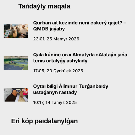
Qazaq tilindegi «qut» konseptisiniń
Tańdaýly maqala
lıngvomádenı sıpaty
09:21, 21 Shilde 2026
Qurban aıt kezinde neni eskerý qajet? –
QMDB jaýaby
Abaıdyń adam tárbıesi týraly kózqarastarynyń
23:01, 25 Mamyr 2026
ózektiligi
Qala kúnine oraı Almatyda «Alataý» jańa
18:59, 20 Shilde 2026
tenıs ortalyǵy ashylady
17:05, 20 Qyrkúıek 2025
Jasandy ıntellekt: adamzattyń kómekshisi me,
álde básekelesi me?
Qytaı bıligi Álimnur Turǵanbaıdy
18:16, 20 Shilde 2026
ustaǵanyn rastady
10:17, 14 Tamyz 2025
Ulttyq arhıvtiń ashylǵanyna 20 jyl: negizgi
jetistikteri men damý baǵyty
Eń kóp paıdalanylǵan
17:09, 20 Shilde 2026