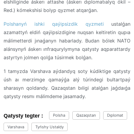
elshiliginde áskerı attashe (áskerı dıplomatıalyq ókil –
Red.) kómekshisi bolyp qyzmet atqarǵan.
Polshanyń ishki qaýipsizdik qyzmeti
ustalǵan
azamattyń eldiń qaýipsizdigine nuqsan keltiretin qupıa
málimetterdi jınaǵanyn habarlady. Budan bólek
NATO
alánsynyń áskerı ınfraqurylymyna qatysty aqparattardy
astyrtyn jolmen qolǵa túsirmek bolǵan.
1 tamyzda Varshava aýdandyq soty kúdiktige qatysty
úsh aı merzimge qamaýǵa alý túrindegi bultartpaý
sharasyn qoldandy. Qazaqstan bıligi atalǵan jaǵdaıǵa
qatysty resmı málimdeme jasamady.
Qatysty tegter :
Polsha
Qazaqstan
Dıplomat
Varshava
Tyńshy Ustaldy