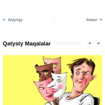
Aldyńǵy
Kelesi
Qatysty Maqalalar