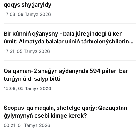
qoqys shyǵaryldy
17:03, 06 Tamyz 2026
Bir kúnniń qýanyshy - bala júregindegi úlken
úmit: Almatyda balalar úıiniń tárbıelenýshilerine
merekelik kún uıymdastyryldy
17:31, 05 Tamyz 2026
Qalqaman-2 shaǵyn aýdanynda 594 páteri bar
turǵyn úıdi salyp bitti
15:09, 05 Tamyz 2026
Scopus-qa maqala, shetelge qarjy: Qazaqstan
ǵylymynyń esebi kimge kerek?
00:21, 01 Tamyz 2026