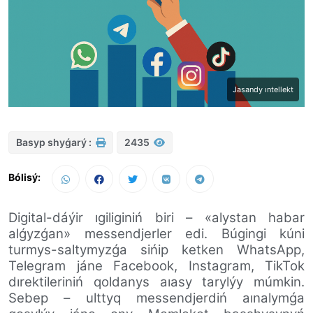
Jasandy ıntellekt
Basyp shyǵarý :
2435
Bólisý:
Digital-dáýir ıgiliginiń biri – «alystan habar
alǵyzǵan» messendjerler edi. Búgingi kúni
turmys-saltymyzǵa sińip ketken WhatsApp,
Telegram jáne Facebook, Instagram, TikTok
dırektileriniń qoldanys aıasy tarylýy múmkin.
Sebep – ulttyq messendjerdiń aınalymǵa