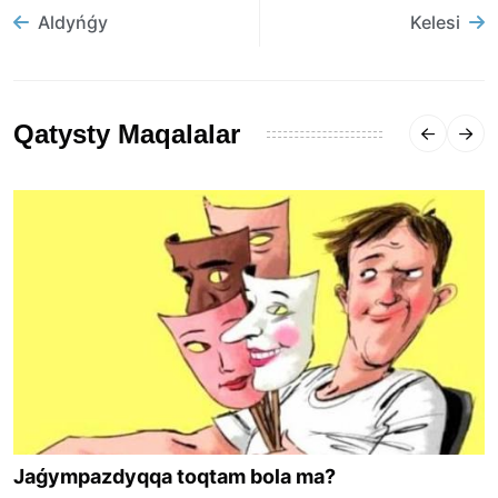
Aldyńǵy
Kelesi
Qatysty Maqalalar
Jaǵympazdyqqa toqtam bola ma?