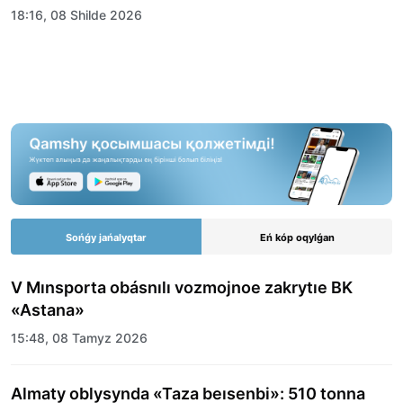
18:16, 08 Shilde 2026
Sońǵy jańalyqtar
Eń kóp oqylǵan
V Mınsporta obásnılı vozmojnoe zakrytıe BK
«Astana»
15:48, 08 Tamyz 2026
Almaty oblysynda «Taza beısenbi»: 510 tonna