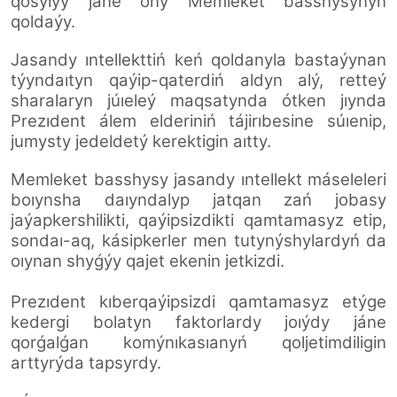
qosylýy jáne ony Memleket basshysynyń
qoldaýy.
Jasandy ıntellekttiń keń qoldanyla bastaýynan
týyndaıtyn qaýip-qaterdiń aldyn alý, retteý
sharalaryn júıeleý maqsatynda ótken jıynda
Prezıdent álem elderiniń tájirıbesine súıenip,
jumysty jedeldetý kerektigin aıtty.
Memleket basshysy jasandy ıntellekt máseleleri
boıynsha daıyndalyp jatqan zań jobasy
jaýapkershilikti, qaýipsizdikti qamtamasyz etip,
sondaı-aq, kásipkerler men tutynýshylardyń da
oıynan shyǵýy qajet ekenin jetkizdi.
Prezıdent kıberqaýipsizdi qamtamasyz etýge
kedergi bolatyn faktorlardy joıýdy jáne
qorǵalǵan komýnıkasıanyń qoljetimdiligin
arttyrýda tapsyrdy.