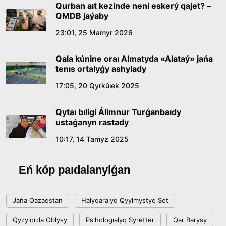
16:27, 23 Shilde 2026
Qurban aıt kezinde neni eskerý qajet? –
QMDB jaýaby
Qazaq tilindegi «qut» konseptisiniń
23:01, 25 Mamyr 2026
lıngvomádenı sıpaty
Qala kúnine oraı Almatyda «Alataý» jańa
09:21, 21 Shilde 2026
tenıs ortalyǵy ashylady
17:05, 20 Qyrkúıek 2025
Abaıdyń adam tárbıesi týraly kózqarastarynyń
ózektiligi
Qytaı bıligi Álimnur Turǵanbaıdy
18:59, 20 Shilde 2026
ustaǵanyn rastady
10:17, 14 Tamyz 2025
Jasandy ıntellekt: adamzattyń kómekshisi me,
álde básekelesi me?
Eń kóp paıdalanylǵan
18:16, 20 Shilde 2026
Jańa Qazaqstan
Halyqaralyq Qyylmystyq Sot
Ulttyq arhıvtiń ashylǵanyna 20 jyl: negizgi
Qyzylorda Oblysy
Psıhologıalyq Sýretter
Qar Barysy
jetistikteri men damý baǵyty