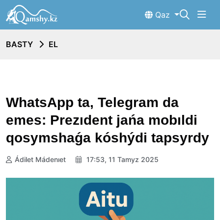
Qaz
BASTY
EL
WhatsApp ta, Telegram da
emes: Prezıdent jańa mobıldi
qosymshaǵa kóshýdi tapsyrdy
Ádilet Mádenıet
17:53, 11 Tamyz 2025