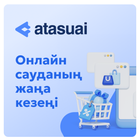
«Zań kerýeni» jobasy: Abaı oblysynda quqyqtyq
túsindirý jumystary jalǵasýda
17:31, 31 Shilde 2026
Halyqaralyq «Formýla-1 H2O» jarysyn Qonaev
qalasynda ótkizý josparlanýda
13:13, 30 Shilde 2026
Asqat Asylbekov: Kúshti bılikke kúshti tulǵalar
kerek!
12:01, 28 Shilde 2026
Abzal Dostıar: Dýman Muhametkárimdi Almaty
túrmesine aýystyrýy múmkin
16:15, 27 Shilde 2026