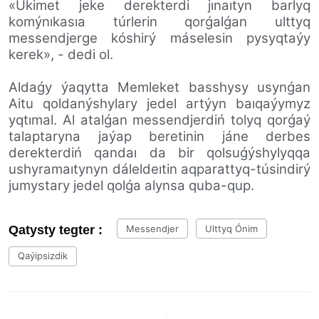
«Úkimet jeke derekterdi jınaıtyn barlyq
komýnıkasıa túrlerin qorǵalǵan ulttyq
messendjerge kóshirý máselesin pysyqtaýy
kerek», - dedi ol.
Aldaǵy ýaqytta Memleket basshysy usynǵan
Aitu qoldanýshylary jedel artýyn baıqaýymyz
yqtımal. Al atalǵan messendjerdiń tolyq qorǵaý
talaptaryna jaýap beretinin jáne derbes
derekterdiń qandaı da bir qolsuǵýshylyqqa
ushyramaıtynyn dáleldeıtin aqparattyq-túsindirý
jumystary jedel qolǵa alynsa quba-qup.
Qatysty tegter :
Messendjer
Ulttyq Ónim
Qaýipsizdik