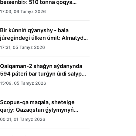
beısenbi»: 510 tonna qoqys
shyǵaryldy
17:03, 06 Tamyz 2026
Bir kúnniń qýanyshy - bala
júregindegi úlken úmit: Almatyda
balalar úıiniń tárbıelenýshilerine
17:31, 05 Tamyz 2026
merekelik kún uıymdastyryldy
Qalqaman-2 shaǵyn aýdanynda
594 páteri bar turǵyn úıdi salyp
bitti
15:09, 05 Tamyz 2026
Scopus-qa maqala, shetelge
qarjy: Qazaqstan ǵylymynyń
esebi kimge kerek?
00:21, 01 Tamyz 2026