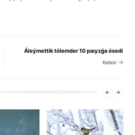
Áleýmettik tólemder 10 paıyzǵa ósedi
Kelesi