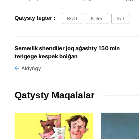
Qatysty tegter :
BQO
Kıller
Sot
Semeılik shendiler joq aǵashty 150 mln
teńgege kespek bolǵan
Aldyńǵy
Qatysty Maqalalar