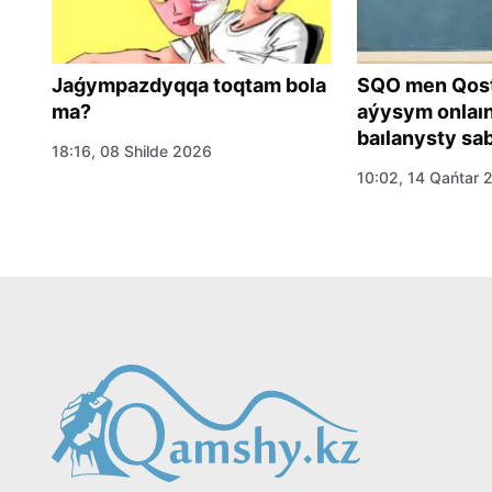
Jaǵympazdyqqa toqtam bola
SQO men Qosta
sy
ma?
aýysym onlaınǵ
baılanysty sa
18:16, 08 Shilde 2026
10:02, 14 Qańtar 