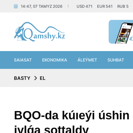
14:47, 07 TAMYZ 2026
USD
471
EUR
541
RUB
5
SAIASAT
EKONOMIKA
ÁLEÝMET
SUHBAT
BASTY
EL
BQO-da kúıeýi úshin k
jylǵa sottaldy