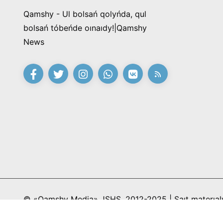
Qamshy - Ul bolsań qolyńda, qul
bolsań tóbeńde oınaıdy!|Qamshy
News
© «Qamshy Media» JSHS, 2012-2025 | Saıt materıaly
redaksıa kelisimi kerek jáne gıpersilteme jasaý minde