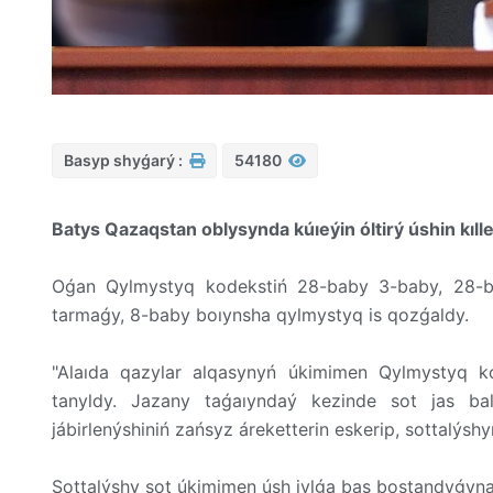
Basyp shyǵarý :
54180
Batys Qazaqstan oblysynda kúıeýin óltirý úshin kılle
Oǵan Qylmystyq kodekstiń 28-baby 3-baby, 28-ba
tarmaǵy, 8-baby boıynsha qylmystyq is qozǵaldy.
"Alaıda qazylar alqasynyń úkimimen Qylmystyq ko
tanyldy. Jazany taǵaıyndaý kezinde sot jas bala
jábirlenýshiniń zańsyz áreketterin eskerip, sottalýshy
Sottalýshy sot úkimimen úsh jylǵa bas bostandyǵyna