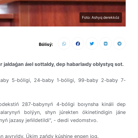
Foto: Ashyq derekkóz
Bólisý:
r jaldaǵan áıel sottaldy, dep habarlaıdy oblystyq sot.
by 5-bóligi, 24-baby 1-bóligi, 99-baby 2-baby 7-
dekstiń 287-babynyń 4-bóligi boıynsha kináli dep
larynyń bolýyn, shyn júrekten ókinetindigin jáne
nyń jazasy jeńildetildi", - deıdi vedomstvo.
n aıyryldy. Úkim zańdy kúshine engen joq.