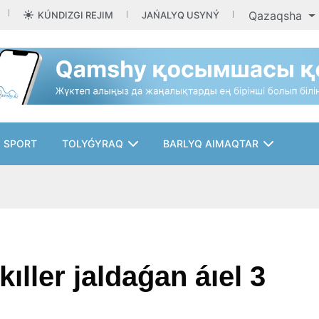
Qazaqsha
KÚNDIZGI REJIM
JAŃALYQ USYNÝ
SPORT
TOLYǴYRAQ
BARLYQ AIMAQTAR
ıller jaldaǵan áıel 3