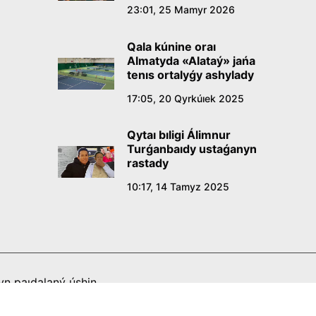
23:01, 25 Mamyr 2026
Qala kúnine oraı
Almatyda «Alataý» jańa
tenıs ortalyǵy ashylady
17:05, 20 Qyrkúıek 2025
Qytaı bıligi Álimnur
Turǵanbaıdy ustaǵanyn
rastady
10:17, 14 Tamyz 2025
n paıdalaný úshin
tti