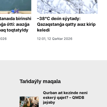
naıda birinshi
–38°C deıin sýytady:
O
a ótti: aıazǵa
Qazaqstanǵa qatty aıaz kirip
j
baq toqtatyldy
keledi
s
2026
12:01, 12 Qańtar 2026
16
Tańdaýly maqala
Qurban aıt kezinde neni
eskerý qajet? – QMDB
jaýaby