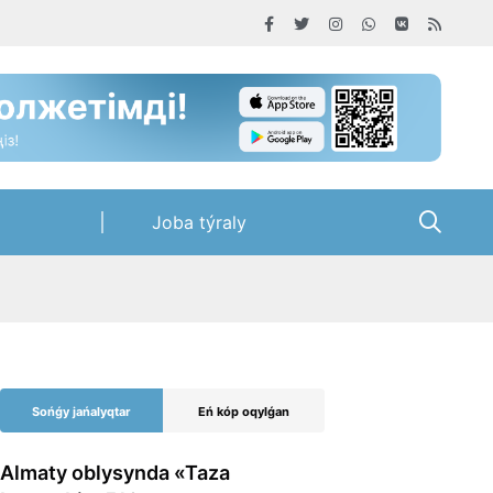
Joba týraly
Sońǵy jańalyqtar
Eń kóp oqylǵan
Almaty oblysynda «Taza