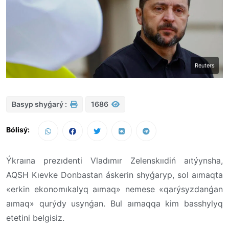
Reuters
Basyp shyǵarý :
1686
Bólisý:
Ýkraına prezıdenti Vladımır Zelenskııdiń aıtýynsha,
AQSH Kıevke Donbastan áskerin shyǵaryp, sol aımaqta
«erkin ekonomıkalyq aımaq» nemese «qarýsyzdanǵan
aımaq» qurýdy usynǵan. Bul aımaqqa kim basshylyq
etetini belgisiz.