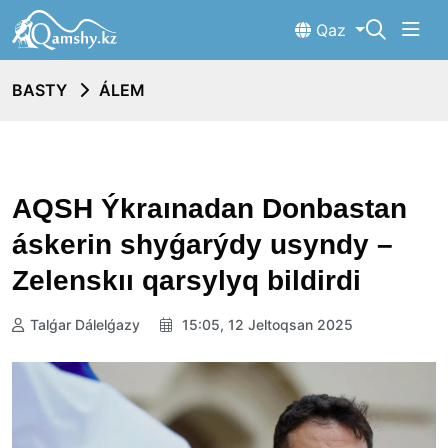
Qaz
BASTY
ÁLEM
AQSH Ýkraınadan Donbastan
áskerin shyǵarýdy usyndy –
Zelenskıı qarsylyq bildirdi
Talǵar Dálelǵazy
15:05, 12 Jeltoqsan 2025