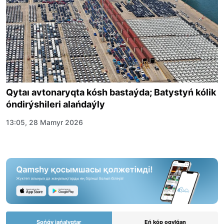
Qytaı avtonaryqta kósh bastaýda; Batystyń kólik
óndirýshileri alańdaýly
13:05, 28 Mamyr 2026
Sońǵy jańalyqtar
Eń kóp oqylǵan