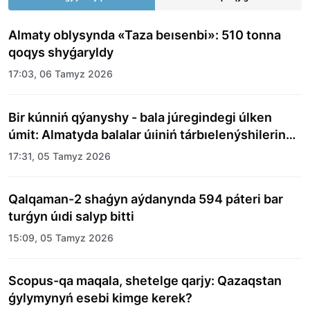
Almaty oblysynda «Taza beısenbi»: 510 tonna
qoqys shyǵaryldy
17:03, 06 Tamyz 2026
Bir kúnniń qýanyshy - bala júregindegi úlken
úmit: Almatyda balalar úıiniń tárbıelenýshilerine
merekelik kún uıymdastyryldy
17:31, 05 Tamyz 2026
Qalqaman-2 shaǵyn aýdanynda 594 páteri bar
turǵyn úıdi salyp bitti
15:09, 05 Tamyz 2026
Scopus-qa maqala, shetelge qarjy: Qazaqstan
ǵylymynyń esebi kimge kerek?