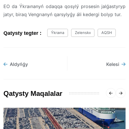
EO da Ýkraınanyń odaqqa qosylý prosesin jalǵastyryp
jatyr, biraq Vengrıanyń qarsylyǵy áli kedergi bolyp tur.
Qatysty tegter :
Ýkraına
Zelenskıı
AQSH
Aldyńǵy
Kelesi
Qatysty Maqalalar