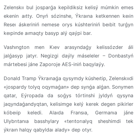
Zelenskıı bul josparǵa kepildiksiz kelisý múmkin emes
ekenin aıtty. Onyń sózinshe, Ýkraına ketkennen keıin
Reseı áskeriniń nemese orys kúshteriniń beıbit turǵyn
keıpinde aımaqty basyp alý qaýpi bar.
Vashıngton men Kıev arasyndaǵy kelissózder áli
jalǵasyp jatyr. Negizgi daýly máseleler – Donbastyń
mártebesi jáne Zaporoje AES-iniń baqylaýy.
Donald Tramp Ýkraınaǵa qysymdy kúsheıtip, Zelenskııdi
«jospardy tolyq oqymaǵan» dep synǵa alǵan. Sonymen
qatar, Eýropada da soǵys tórtinshi jyldyń qysyna
jaqyndaǵandyqtan, kelisimge kelý kerek degen pikirler
kóbeıip keledi. Alaıda Fransıa, Germanıa jáne
Ulybrıtanıa basshylary «terıtorıalyq sheshimdi tek
ýkraın halqy qabyldaı alady» dep otyr.