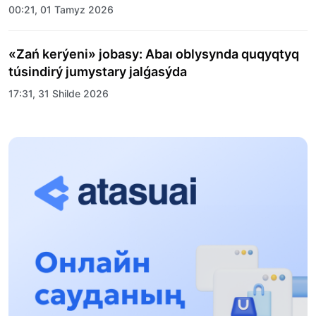
00:21, 01 Tamyz 2026
«Zań kerýeni» jobasy: Abaı oblysynda quqyqtyq
túsindirý jumystary jalǵasýda
17:31, 31 Shilde 2026
Halyqaralyq «Formýla-1 H2O» jarysyn Qonaev
qalasynda ótkizý josparlanýda
13:13, 30 Shilde 2026
Asqat Asylbekov: Kúshti bılikke kúshti tulǵalar
kerek!
12:01, 28 Shilde 2026
Abzal Dostıar: Dýman Muhametkárimdi Almaty