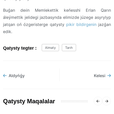
Buǵan deıin Memlekettik keńesshi Erlan Qarın
áleýmettik jelidegi jazbasynda elimizde júzege asyrylyp
jatqan oń ózgeristerge qatysty
pikir bildirgenin
jazǵan
edik.
Qatysty tegter :
Almaty
Tarıh
Aldyńǵy
Kelesi
Qatysty Maqalalar