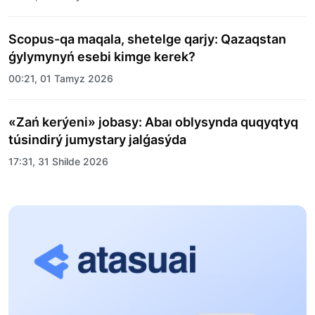
Scopus-qa maqala, shetelge qarjy: Qazaqstan
ǵylymynyń esebi kimge kerek?
00:21, 01 Tamyz 2026
«Zań kerýeni» jobasy: Abaı oblysynda quqyqtyq
túsindirý jumystary jalǵasýda
17:31, 31 Shilde 2026
Halyqaralyq «Formýla-1 H2O» jarysyn Qonaev
qalasynda ótkizý josparlanýda
13:13, 30 Shilde 2026
Asqat Asylbekov: Kúshti bılikke kúshti tulǵalar
kerek!