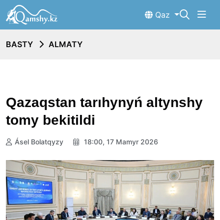
Qaz
BASTY
ALMATY
Qazaqstan tarıhynyń altynshy
tomy bekitildi
Ásel Bolatqyzy
18:00, 17 Mamyr 2026