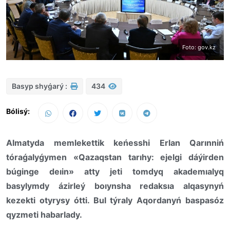
Foto: gov.kz
Basyp shyǵarý :
434
Bólisý:
Almatyda memlekettik keńesshi Erlan Qarınniń
tóraǵalyǵymen «Qazaqstan tarıhy: ejelgi dáýirden
búginge deıin» atty jeti tomdyq akademıalyq
basylymdy ázirleý boıynsha redaksıa alqasynyń
kezekti otyrysy ótti. Bul týraly Aqordanyń baspasóz
qyzmeti habarlady.