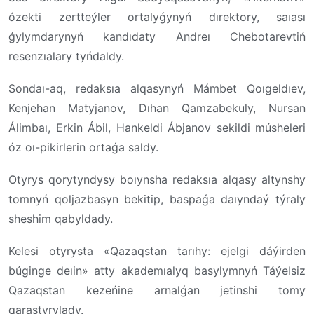
ózekti zertteýler ortalyǵynyń dırektory, saıası
ǵylymdarynyń kandıdaty Andreı Chebotarevtiń
resenzıalary tyńdaldy.
Sondaı-aq, redaksıa alqasynyń Mámbet Qoıgeldıev,
Kenjehan Matyjanov, Dıhan Qamzabekuly, Nursan
Álimbaı, Erkin Ábil, Hankeldi Ábjanov sekildi músheleri
óz oı-pikirlerin ortaǵa saldy.
Otyrys qorytyndysy boıynsha redaksıa alqasy altynshy
tomnyń qoljazbasyn bekitip, baspaǵa daıyndaý týraly
sheshim qabyldady.
Kelesi otyrysta «Qazaqstan tarıhy: ejelgi dáýirden
búginge deıin» atty akademıalyq basylymnyń Táýelsiz
Qazaqstan kezeńine arnalǵan jetinshi tomy
qarastyrylady.