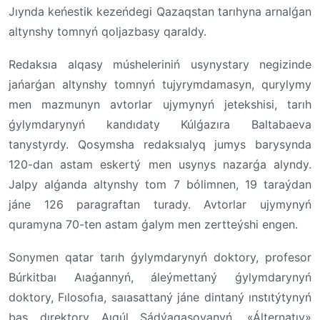
Jıynda keńestik kezeńdegi Qazaqstan tarıhyna arnalǵan
altynshy tomnyń qoljazbasy qaraldy.
Redaksıa alqasy músheleriniń usynystary negizinde
jańarǵan altynshy tomnyń tujyrymdamasyn, qurylymy
men mazmunyn avtorlar ujymynyń jetekshisi, tarıh
ǵylymdarynyń kandıdaty Kúlǵazıra Baltabaeva
tanystyrdy. Qosymsha redaksıalyq jumys barysynda
120-dan astam eskertý men usynys nazarǵa alyndy.
Jalpy alǵanda altynshy tom 7 bólimnen, 19 taraýdan
jáne 126 paragraftan turady. Avtorlar ujymynyń
quramyna 70-ten astam ǵalym men zertteýshi engen.
Sonymen qatar tarıh ǵylymdarynyń doktory, profesor
Búrkitbaı Aıaǵannyń, áleýmettaný ǵylymdarynyń
doktory, Fılosofıa, saıasattaný jáne dintaný ınstıtýtynyń
bas dırektory Aıgúl Sádýaqasovanyń, «Álternatıv»