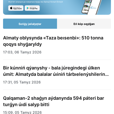
Sońǵy jańalyqtar
Eń kóp oqylǵan
Almaty oblysynda «Taza beısenbi»: 510 tonna
qoqys shyǵaryldy
17:03, 06 Tamyz 2026
Bir kúnniń qýanyshy - bala júregindegi úlken
úmit: Almatyda balalar úıiniń tárbıelenýshilerine
merekelik kún uıymdastyryldy
17:31, 05 Tamyz 2026
Qalqaman-2 shaǵyn aýdanynda 594 páteri bar
turǵyn úıdi salyp bitti
15:09, 05 Tamyz 2026