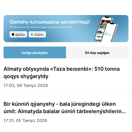
Sońǵy jańalyqtar
Eń kóp oqylǵan
Almaty oblysynda «Taza beısenbi»: 510 tonna
qoqys shyǵaryldy
17:03, 06 Tamyz 2026
Bir kúnniń qýanyshy - bala júregindegi úlken
úmit: Almatyda balalar úıiniń tárbıelenýshilerine
merekelik kún uıymdastyryldy
17:31, 05 Tamyz 2026