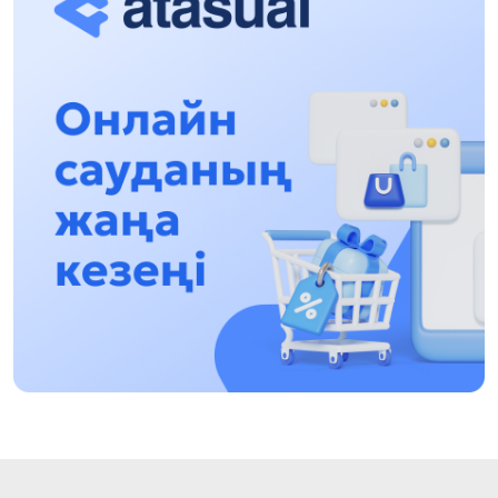
Asqat Asylbekov: Kúshti bılikke kúshti tulǵalar
kerek!
12:01, 28 Shilde 2026
Abzal Dostıar: Dýman Muhametkárimdi Almaty
túrmesine aýystyrýy múmkin
16:15, 27 Shilde 2026
Óskenbaı Qulataıuly: Rýhanıatqa qyzmet etken
qalamger
17:46, 26 Shilde 2026
Eńbek adamyna kórsetilgen qurmet: Almaty
oblysynyń ákimi komýnaldyq qyzmetkerlermen