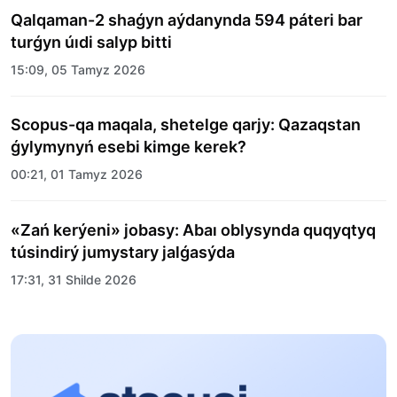
Qalqaman-2 shaǵyn aýdanynda 594 páteri bar
turǵyn úıdi salyp bitti
15:09, 05 Tamyz 2026
Scopus-qa maqala, shetelge qarjy: Qazaqstan
ǵylymynyń esebi kimge kerek?
00:21, 01 Tamyz 2026
«Zań kerýeni» jobasy: Abaı oblysynda quqyqtyq
túsindirý jumystary jalǵasýda
17:31, 31 Shilde 2026
Halyqaralyq «Formýla-1 H2O» jarysyn Qonaev
qalasynda ótkizý josparlanýda
13:13, 30 Shilde 2026