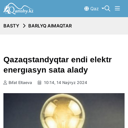
Qaz
BASTY
BARLYQ AIMAQTAR
Qazaqstandyqtar endi elektr
energıasyn sata alady
Bıfat Eltaeva
10:14, 14 Naýryz 2024