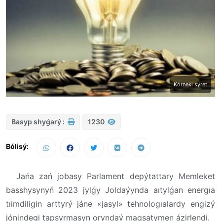
Kórneki sýret
Basyp shyǵarý :
1230
Bólisý:
Jańa zań jobasy Parlament depýtattary Memleket
basshysynyń 2023 jylǵy Joldaýynda aıtylǵan energıa
tıimdiligin arttyrý jáne «jasyl» tehnologıalardy engizý
jónindegi tapsyrmasyn oryndaý maqsatymen ázirlendi.