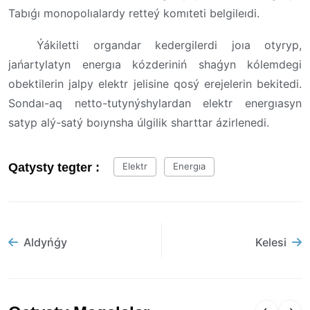
Tabıǵı monopolıalardy retteý komıteti belgileıdi.
Ýákiletti organdar kedergilerdi joıa otyryp,
jańartylatyn energıa kózderiniń shaǵyn kólemdegi
obektilerin jalpy elektr jelisine qosý erejelerin bekitedi.
Sondaı-aq netto-tutynýshylardan elektr energıasyn
satyp alý-satý boıynsha úlgilik sharttar ázirlenedi.
Qatysty tegter :
Elektr
Energıa
Aldyńǵy
Kelesi