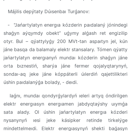
Májilis depýtaty Dúısenbaı Turǵanov:
- "Jańartylatyn energıa kózderin paıdalaný jónindegi
shaǵyn aýqymdy obekt” uǵymy alǵash ret engizilip
otyr. Bul – qýattylyǵy 200 MVt-tan aspaıtyn jel, kún
jáne basqa da balamaly elektr stansalary. Tómen qýatty
jańartylatyn energıanyń mundaı kózderin shaǵyn jáne
orta bıznestiń, sharýa jáne fermer qojalyqtarynyń,
sondaı-aq jeke jáne kóppáterli úılerdiń qajettilikteri
úshin paıdalanýǵa bolady, - deıdi.
Iaǵnı, mundaı qondyrǵylardyń ıeleri artyq óndirilgen
elektr energıasyn energıamen jabdyqtaýshy uıymǵa
sata alady. Ol úshin jańartylatyn energıa kózderi
nysanynyń ıesi jeke kásipker retinde tirkelýge
mindettelmeıdi. Elektr energıasynyń shekti baǵasyn