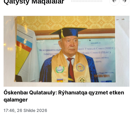
Qatysty Maqalalar
Óskenbaı Qulataıuly: Rýhanıatqa qyzmet etken
qalamger
17:46, 26 Shilde 2026