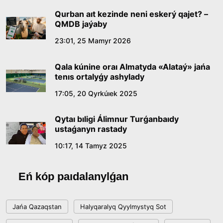
09:21, 21 Shilde 2026
Qurban aıt kezinde neni eskerý qajet? –
QMDB jaýaby
Abaıdyń adam tárbıesi týraly kózqarastarynyń
23:01, 25 Mamyr 2026
ózektiligi
Qala kúnine oraı Almatyda «Alataý» jańa
18:59, 20 Shilde 2026
tenıs ortalyǵy ashylady
17:05, 20 Qyrkúıek 2025
Jasandy ıntellekt: adamzattyń kómekshisi me,
álde básekelesi me?
Qytaı bıligi Álimnur Turǵanbaıdy
18:16, 20 Shilde 2026
ustaǵanyn rastady
10:17, 14 Tamyz 2025
Ulttyq arhıvtiń ashylǵanyna 20 jyl: negizgi
jetistikteri men damý baǵyty
Eń kóp paıdalanylǵan
17:09, 20 Shilde 2026
Jańa Qazaqstan
Halyqaralyq Qyylmystyq Sot
Memleket basshysy Kóbeıtuz kóliniń jaı-kúıine