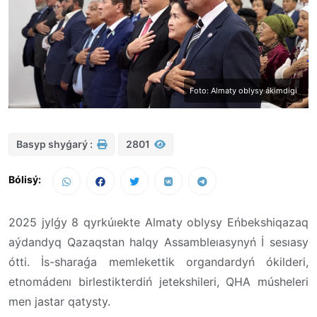
Foto: Almaty oblysy ákimdigi
Basyp shyǵarý :
2801
Bólisý:
2025 jylǵy 8 qyrkúıekte Almaty oblysy Eńbekshiqazaq
aýdandyq Qazaqstan halqy Assambleıasynyń İ sesıasy
ótti. İs-sharaǵa memlekettik organdardyń ókilderi,
etnomádenı birlestikterdiń jetekshileri, QHA músheleri
men jastar qatysty.