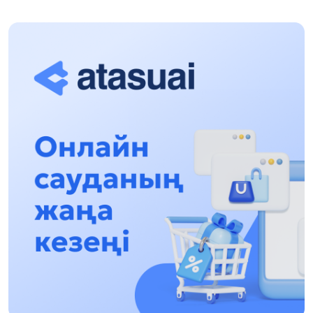
Halyqaralyq «Formýla-1 H2O» jarysyn Qonaev
qalasynda ótkizý josparlanýda
13:13, 30 Shilde 2026
Asqat Asylbekov: Kúshti bılikke kúshti tulǵalar
kerek!
12:01, 28 Shilde 2026
Abzal Dostıar: Dýman Muhametkárimdi Almaty
túrmesine aýystyrýy múmkin
16:15, 27 Shilde 2026
Óskenbaı Qulataıuly: Rýhanıatqa qyzmet etken
qalamger
17:46, 26 Shilde 2026