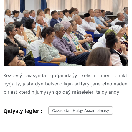
Kezdesý aıasynda qoǵamdaǵy kelisim men birlikti
nyǵaıtý, jastardyń belsendiligin arttyrý jáne etnomádenı
birlestikterdiń jumysyn qoldaý máseleleri talqylandy
Qatysty tegter :
Qazaqstan Halqy Assambleıasy