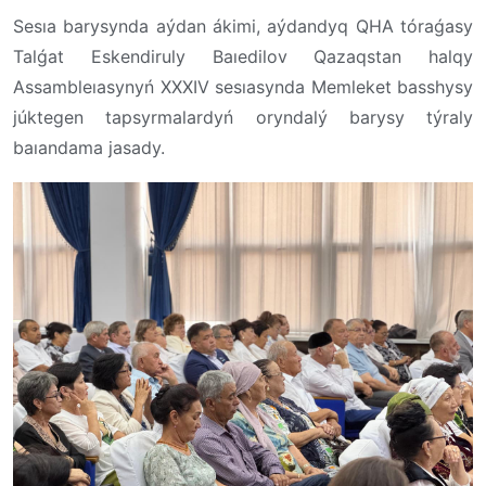
Sesıa barysynda aýdan ákimi, aýdandyq QHA tóraǵasy
Talǵat Eskendiruly Baıedilov Qazaqstan halqy
Assambleıasynyń XXXIV sesıasynda Memleket basshysy
júktegen tapsyrmalardyń oryndalý barysy týraly
baıandama jasady.