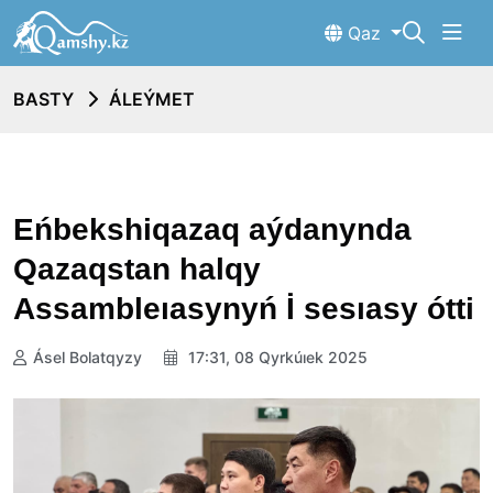
Qaz
BASTY
ÁLEÝMET
Eńbekshiqazaq aýdanynda
Qazaqstan halqy
Assambleıasynyń İ sesıasy ótti
Ásel Bolatqyzy
17:31, 08 Qyrkúıek 2025