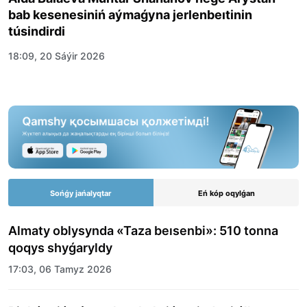
bab kesenesiniń aýmaǵyna jerlenbeıtinin
túsindirdi
18:09, 20 Sáýir 2026
Sońǵy jańalyqtar
Eń kóp oqylǵan
Almaty oblysynda «Taza beısenbi»: 510 tonna
qoqys shyǵaryldy
17:03, 06 Tamyz 2026