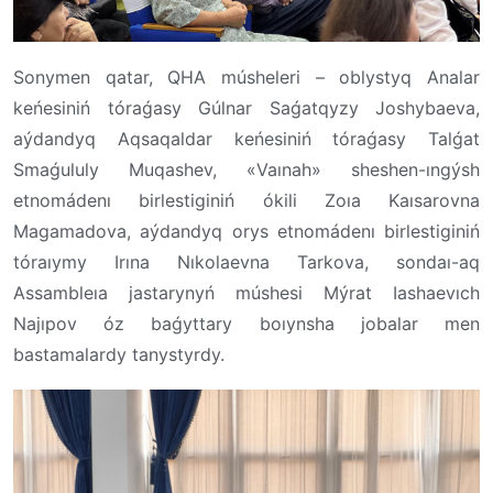
Sonymen qatar, QHA músheleri – oblystyq Analar
keńesiniń tóraǵasy Gúlnar Saǵatqyzy Joshybaeva,
aýdandyq Aqsaqaldar keńesiniń tóraǵasy Talǵat
Smaǵululy Muqashev, «Vaınah» sheshen-ıngýsh
etnomádenı birlestiginiń ókili Zoıa Kaısarovna
Magamadova, aýdandyq orys etnomádenı birlestiginiń
tóraıymy Irına Nıkolaevna Tarkova, sondaı-aq
Assambleıa jastarynyń múshesi Mýrat Iashaevıch
Najıpov óz baǵyttary boıynsha jobalar men
bastamalardy tanystyrdy.