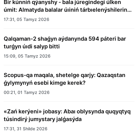
Bir kúnniń qýanyshy - bala júregindegi úlken
úmit: Almatyda balalar úıiniń tárbıelenýshilerine
merekelik kún uıymdastyryldy
17:31, 05 Tamyz 2026
Qalqaman-2 shaǵyn aýdanynda 594 páteri bar
turǵyn úıdi salyp bitti
15:09, 05 Tamyz 2026
Scopus-qa maqala, shetelge qarjy: Qazaqstan
ǵylymynyń esebi kimge kerek?
00:21, 01 Tamyz 2026
«Zań kerýeni» jobasy: Abaı oblysynda quqyqtyq
túsindirý jumystary jalǵasýda
17:31, 31 Shilde 2026