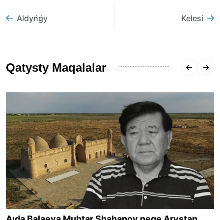
Aldyńǵy
Kelesi
Qatysty Maqalalar
Aıda Balaeva Muhtar Shahanov nege Arystan