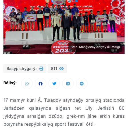
Foto: Mańǵystaý oblysy ákimdigi
Basyp shyǵarý :
811
Bólisý:
17 mamyr kúni Á. Tuıaqov atyndaǵy ortalyq stadıonda
Jańaózen qalasynda alǵash ret Uly Jeńistiń 80
jyldyǵyna arnalǵan dzúdo, grek-rım jáne erkin kúres
boıynsha respýblıkalyq sport festıvali ótti.