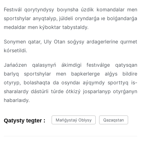
Festıvál qorytyndysy boıynsha úzdik komandalar men
sportshylar anyqtalyp, júldeli oryndarǵa ıe bolǵandarǵa
medaldar men kýboktar tabystaldy.
Sonymen qatar, Uly Otan soǵysy ardagerlerine qurmet
kórsetildi.
Jańaózen qalasynyń ákimdigi festıválge qatysqan
barlyq sportshylar men bapkerlerge alǵys bildire
otyryp, bolashaqta da osyndaı aýqymdy sporttyq is-
sharalardy dástúrli túrde ótkizý josparlanyp otyrǵanyn
habarlaıdy.
Qatysty tegter :
Mańǵystaý Oblysy
Qazaqstan