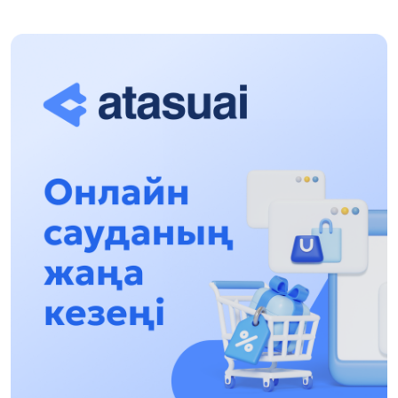
Halyqaralyq «Formýla-1 H2O» jarysyn Qonaev
qalasynda ótkizý josparlanýda
13:13, 30 Shilde 2026
Asqat Asylbekov: Kúshti bılikke kúshti tulǵalar
kerek!
12:01, 28 Shilde 2026
Abzal Dostıar: Dýman Muhametkárimdi Almaty
túrmesine aýystyrýy múmkin
16:15, 27 Shilde 2026
Óskenbaı Qulataıuly: Rýhanıatqa qyzmet etken
qalamger