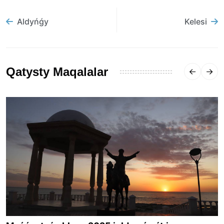
Aldyńǵy
Kelesi
Qatysty Maqalalar