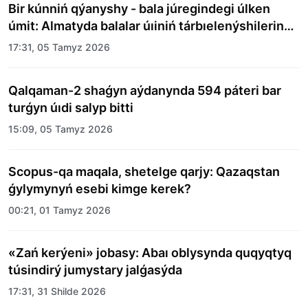
Bir kúnniń qýanyshy - bala júregindegi úlken
úmit: Almatyda balalar úıiniń tárbıelenýshilerine
merekelik kún uıymdastyryldy
17:31, 05 Tamyz 2026
Qalqaman-2 shaǵyn aýdanynda 594 páteri bar
turǵyn úıdi salyp bitti
15:09, 05 Tamyz 2026
Scopus-qa maqala, shetelge qarjy: Qazaqstan
ǵylymynyń esebi kimge kerek?
00:21, 01 Tamyz 2026
«Zań kerýeni» jobasy: Abaı oblysynda quqyqtyq
túsindirý jumystary jalǵasýda
17:31, 31 Shilde 2026