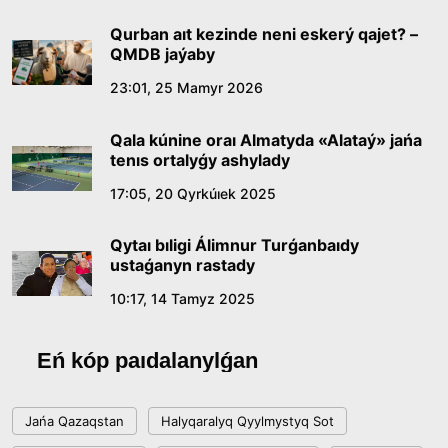
09:21, 21 Shilde 2026
Qurban aıt kezinde neni eskerý qajet? –
QMDB jaýaby
Abaıdyń adam tárbıesi týraly kózqarastarynyń
23:01, 25 Mamyr 2026
ózektiligi
Qala kúnine oraı Almatyda «Alataý» jańa
18:59, 20 Shilde 2026
tenıs ortalyǵy ashylady
17:05, 20 Qyrkúıek 2025
Jasandy ıntellekt: adamzattyń kómekshisi me,
álde básekelesi me?
Qytaı bıligi Álimnur Turǵanbaıdy
18:16, 20 Shilde 2026
ustaǵanyn rastady
10:17, 14 Tamyz 2025
Ulttyq arhıvtiń ashylǵanyna 20 jyl: negizgi
jetistikteri men damý baǵyty
Eń kóp paıdalanylǵan
17:09, 20 Shilde 2026
Jańa Qazaqstan
Halyqaralyq Qyylmystyq Sot
Memleket basshysy Kóbeıtuz kóliniń jaı-kúıine