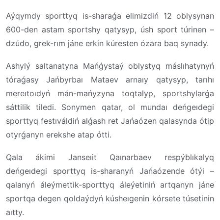
Aýqymdy sporttyq is-sharaǵa elimizdiń 12 oblysynan
600-den astam sportshy qatysyp, úsh sport túrinen –
dzúdo, grek-rım jáne erkin kúresten ózara baq synady.
Ashylý saltanatyna Mańǵystaý oblystyq máslıhatynyń
tóraǵasy Jańbyrbaı Mataev arnaıy qatysyp, tarıhı
mereıtoıdyń mán-mańyzyna toqtalyp, sportshylarǵa
sáttilik tiledi. Sonymen qatar, ol mundaı deńgeıdegi
sporttyq festıváldiń alǵash ret Jańaózen qalasynda ótip
otyrǵanyn erekshe atap ótti.
Qala ákimi Janseıit Qaınarbaev respýblıkalyq
deńgeıdegi sporttyq is-sharanyń Jańaózende ótýi –
qalanyń áleýmettik-sporttyq áleýetiniń artqanyn jáne
sportqa degen qoldaýdyń kúsheıgenin kórsete túsetinin
aıtty.