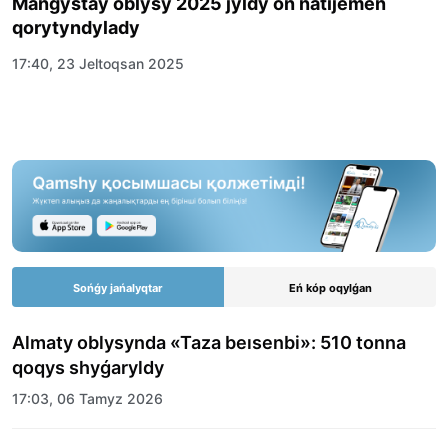
Mańǵystaý oblysy 2025 jyldy oń nátıjemen
qorytyndylady
17:40, 23 Jeltoqsan 2025
Sońǵy jańalyqtar
Eń kóp oqylǵan
Almaty oblysynda «Taza beısenbi»: 510 tonna
qoqys shyǵaryldy
17:03, 06 Tamyz 2026