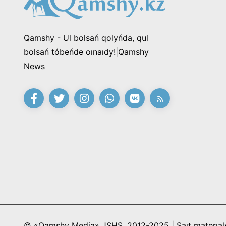
Qamshy - Ul bolsań qolyńda, qul
bolsań tóbeńde oınaıdy!|Qamshy
News
© «Qamshy Media» JSHS, 2012-2025 | Saıt materıaly