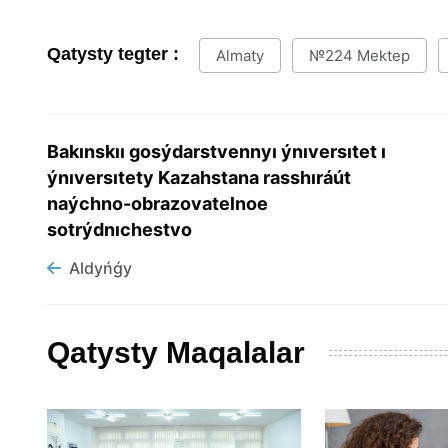
Qatysty tegter :
Almaty
№224 Mektep
Bakınskıı gosýdarstvennyı ýnıversıtet ı
ýnıversıtety Kazahstana rasshıráút
naýchno-obrazovatelnoe
sotrýdnıchestvo
Aldyńǵy
Qatysty Maqalalar