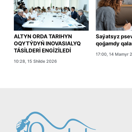
Saýatsyz pse
ALTYN ORDA TARIHYN
qoǵamdy qalaı
OQYTÝDYŃ INOVASIALYQ
TÁSİLDERİ ENGİZİLEDİ
17:00, 14 Mamyr 
10:28, 15 Shilde 2026