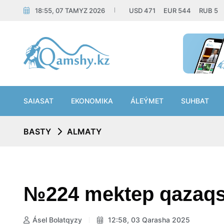
18:55, 07 TAMYZ 2026
USD
471
EUR
544
RUB
5
SAIASAT
EKONOMIKA
ÁLEÝMET
SUHBAT
BASTY
ALMATY
№224 mektep qazaqs
Ásel Bolatqyzy
12:58, 03 Qarasha 2025