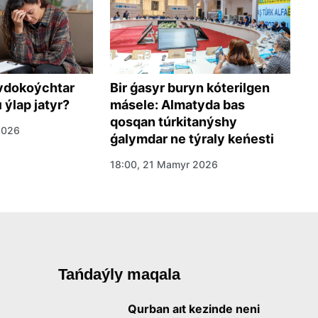
Q
vdokoýchtar
Bir ǵasyr buryn kóterilgen
a
 ýlap jatyr?
másele: Almatyda bas
qosqan túrkitanýshy
1
2026
ǵalymdar ne týraly keńesti
18:00, 21 Mamyr 2026
Tańdaýly maqala
Qurban aıt kezinde neni