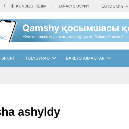
Qazaqsha
KÚNDIZGI REJIM
JAŃALYQ USYNÝ
SPORT
TOLYǴYRAQ
BARLYQ AIMAQTAR
ha ashyldy