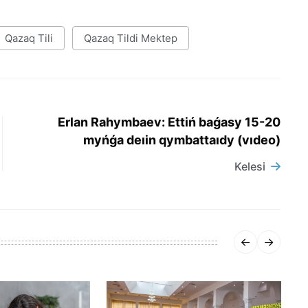
Qazaq Tili
Qazaq Tildi Mektep
Erlan Rahymbaev: Ettiń baǵasy 15-20
myńǵa deıin qymbattaıdy (vıdeo)
Kelesi