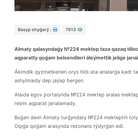
Basyp shyǵarý :
7913
Almaty qalasyndaǵy №224 mektep taza qazaq tilind
aqparatty qoǵam belsendileri áleýmettik jelige jarıal
Ákimdik qyzmetkerleri orys tildi ata-analarǵa kadr t
ashylmaıdy dep jaýap bergen.
Alaıda egov portalynda №224 mektep aralas mektep 
resmı aqparat jarıalamady.
Buǵan deıin Almaty turǵyndary №224 mekteptiń tolyq
Oqıǵa qoǵam arasynda rezonans týdyrǵan edi.