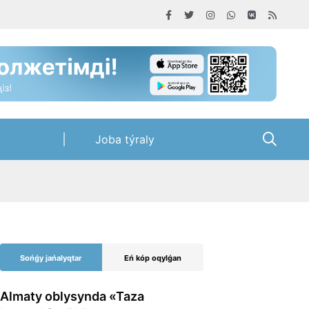
Joba týraly
Sońǵy jańalyqtar
Eń kóp oqylǵan
Almaty oblysynda «Taza