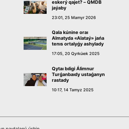
eskerý qajet? – QMDB
jaýaby
23:01, 25 Mamyr 2026
Qala kúnine oraı
Almatyda «Alataý» jańa
tenıs ortalyǵy ashylady
17:05, 20 Qyrkúıek 2025
Qytaı bıligi Álimnur
Turǵanbaıdy ustaǵanyn
rastady
10:17, 14 Tamyz 2025
n paıdalaný úshin