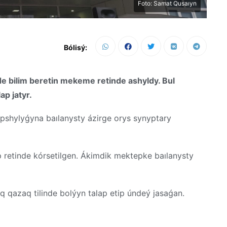
Foto: Samat Qusaıyn
Bólisý:
e bilim beretin mekeme retinde ashyldy. Bul
ap jatyr.
apshylyǵyna baılanysty ázirge orys synyptary
retinde kórsetilgen. Ákimdik mektepke baılanysty
 qazaq tilinde bolýyn talap etip úndeý jasaǵan.