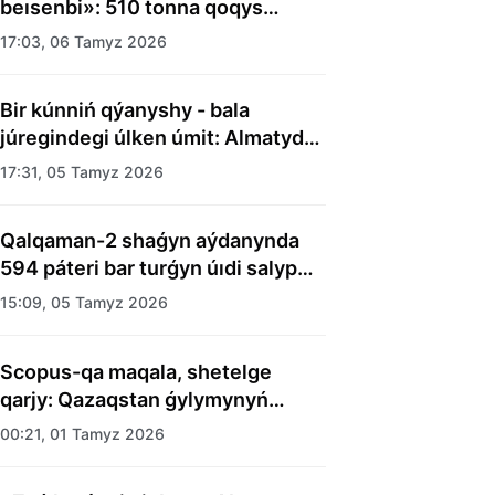
beısenbi»: 510 tonna qoqys
shyǵaryldy
17:03, 06 Tamyz 2026
Bir kúnniń qýanyshy - bala
júregindegi úlken úmit: Almatyda
balalar úıiniń tárbıelenýshilerine
17:31, 05 Tamyz 2026
merekelik kún uıymdastyryldy
Qalqaman-2 shaǵyn aýdanynda
594 páteri bar turǵyn úıdi salyp
bitti
15:09, 05 Tamyz 2026
Scopus-qa maqala, shetelge
qarjy: Qazaqstan ǵylymynyń
esebi kimge kerek?
00:21, 01 Tamyz 2026