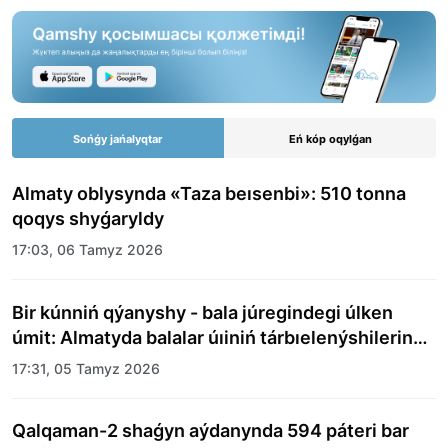
Sońǵy jańalyqtar
Eń kóp oqylǵan
Almaty oblysynda «Taza beısenbi»: 510 tonna
qoqys shyǵaryldy
17:03, 06 Tamyz 2026
Bir kúnniń qýanyshy - bala júregindegi úlken
úmit: Almatyda balalar úıiniń tárbıelenýshilerine
merekelik kún uıymdastyryldy
17:31, 05 Tamyz 2026
Qalqaman-2 shaǵyn aýdanynda 594 páteri bar