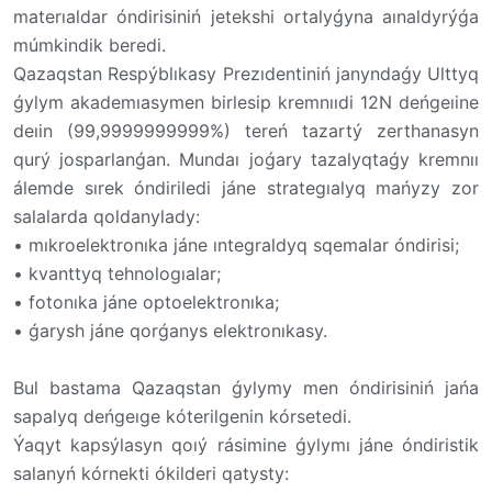
materıaldar óndirisiniń jetekshi ortalyǵyna aınaldyrýǵa
múmkindik beredi.
Qazaqstan Respýblıkasy Prezıdentiniń janyndaǵy Ulttyq
ǵylym akademıasymen birlesip kremnııdi 12N deńgeıine
deıin (99,9999999999%) tereń tazartý zerthanasyn
qurý josparlanǵan. Mundaı joǵary tazalyqtaǵy kremnıı
álemde sırek óndiriledi jáne strategıalyq mańyzy zor
salalarda qoldanylady:
• mıkroelektronıka jáne ıntegraldyq sqemalar óndirisi;
• kvanttyq tehnologıalar;
• fotonıka jáne optoelektronıka;
• ǵarysh jáne qorǵanys elektronıkasy.
Bul bastama Qazaqstan ǵylymy men óndirisiniń jańa
sapalyq deńgeıge kóterilgenin kórsetedi.
Ýaqyt kapsýlasyn qoıý rásimine ǵylymı jáne óndiristik
salanyń kórnekti ókilderi qatysty: