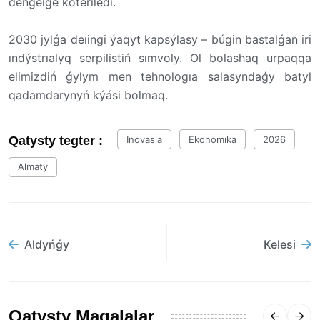
deńgeıge kóteriledi.
2030 jylǵa deıingi ýaqyt kapsýlasy – búgin bastalǵan iri
ındýstrıalyq serpilistiń sımvoly. Ol bolashaq urpaqqa
elimizdiń ǵylym men tehnologıa salasyndaǵy batyl
qadamdarynyń kýási bolmaq.
Qatysty tegter :
Inovasıa
Ekonomıka
2026
Almaty
Aldyńǵy
Kelesi
Qatysty Maqalalar