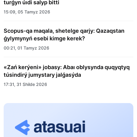
turǵyn úıdi salyp bitti
15:09, 05 Tamyz 2026
Scopus-qa maqala, shetelge qarjy: Qazaqstan
ǵylymynyń esebi kimge kerek?
00:21, 01 Tamyz 2026
«Zań kerýeni» jobasy: Abaı oblysynda quqyqtyq
túsindirý jumystary jalǵasýda
17:31, 31 Shilde 2026
Halyqaralyq «Formýla-1 H2O» jarysyn Qonaev
qalasynda ótkizý josparlanýda
13:13, 30 Shilde 2026