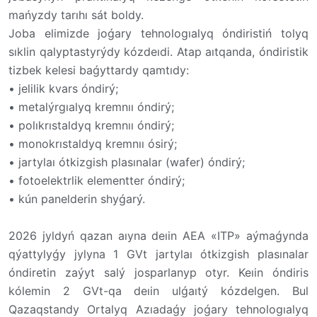
mańyzdy tarıhı sát boldy.
Joba elimizde joǵary tehnologıalyq óndiristiń tolyq
sıklin qalyptastyrýdy kózdeıdi. Atap aıtqanda, óndiristik
tizbek kelesi baǵyttardy qamtıdy:
• jelilik kvars óndirý;
• metalýrgıalyq kremnıı óndirý;
• polıkrıstaldyq kremnıı óndirý;
• monokrıstaldyq kremnıı ósirý;
• jartylaı ótkizgish plasınalar (wafer) óndirý;
• fotoelektrlik elementter óndirý;
• kún panelderin shyǵarý.
2026 jyldyń qazan aıyna deıin AEA «ITP» aýmaǵynda
qýattylyǵy jylyna 1 GVt jartylaı ótkizgish plasınalar
óndiretin zaýyt salý josparlanyp otyr. Keıin óndiris
kólemin 2 GVt-qa deıin ulǵaıtý kózdelgen. Bul
Qazaqstandy Ortalyq Azıadaǵy joǵary tehnologıalyq