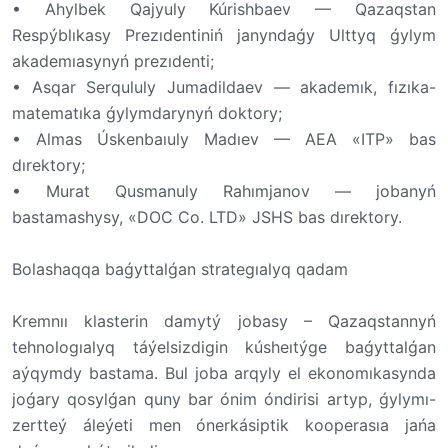
• Ahylbek Qajyuly Kúrishbaev — Qazaqstan
Respýblıkasy Prezıdentiniń janyndaǵy Ulttyq ǵylym
akademıasynyń prezıdenti;
• Asqar Serqululy Jumadildaev — akademık, fızıka-
matematıka ǵylymdarynyń doktory;
• Almas Úskenbaıuly Madıev — AEA «ITP» bas
dırektory;
• Murat Qusmanuly Rahımjanov — jobanyń
bastamashysy, «DOC Co. LTD» JSHS bas dırektory.
Bolashaqqa baǵyttalǵan strategıalyq qadam
Kremnıı klasterin damytý jobasy – Qazaqstannyń
tehnologıalyq táýelsizdigin kúsheıtýge baǵyttalǵan
aýqymdy bastama. Bul joba arqyly el ekonomıkasynda
joǵary qosylǵan quny bar ónim óndirisi artyp, ǵylymı-
zertteý áleýeti men ónerkásiptik kooperasıa jańa