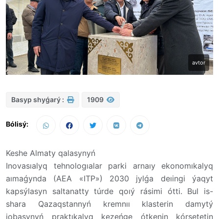
avtor
Basyp shyǵarý :
1909
Bólisý:
Keshe Almaty qalasynyń
Inovasıalyq tehnologıalar parki arnaıy ekonomıkalyq
aımaǵynda (AEA «ITP») 2030 jylǵa deıingi ýaqyt
kapsýlasyn saltanatty túrde qoıý rásimi ótti. Bul is-
shara Qazaqstannyń kremnıı klasterin damytý
jobasynyń praktıkalyq kezeńge ótkenin kórsetetin