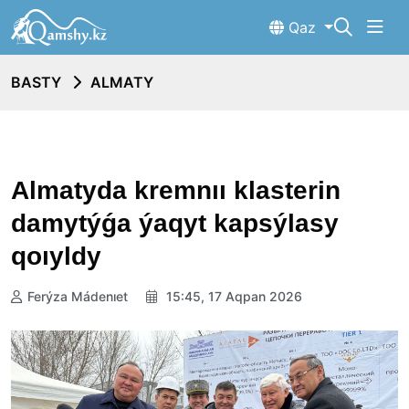
Qaz
BASTY
ALMATY
Almatyda kremnıı klasterin
damytýǵa ýaqyt kapsýlasy
qoıyldy
Ferýza Mádenıet
15:45, 17 Aqpan 2026