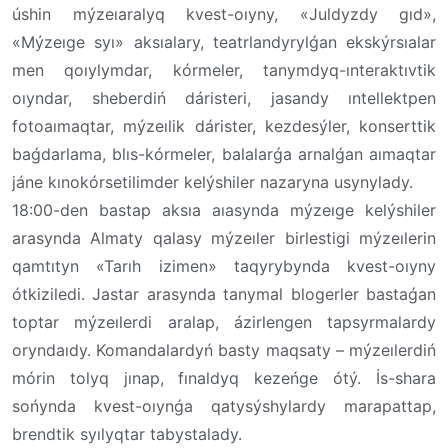
úshin mýzeıaralyq kvest-oıyny, «Juldyzdy gıd»,
«Mýzeıge syı» aksıalary, teatrlandyrylǵan ekskýrsıalar
men qoıylymdar, kórmeler, tanymdyq-ınteraktıvtik
oıyndar, sheberdiń dáristeri, jasandy ıntellektpen
fotoaımaqtar, mýzeılik dárister, kezdesýler, konserttik
baǵdarlama, blıs-kórmeler, balalarǵa arnalǵan aımaqtar
jáne kınokórsetilimder kelýshiler nazaryna usynylady.
18:00-den bastap aksıa aıasynda mýzeıge kelýshiler
arasynda Almaty qalasy mýzeıler birlestigi mýzeılerin
qamtıtyn «Tarıh izimen» taqyrybynda kvest-oıyny
ótkiziledi. Jastar arasynda tanymal blogerler bastaǵan
toptar mýzeılerdi aralap, ázirlengen tapsyrmalardy
oryndaıdy. Komandalardyń basty maqsaty – mýzeılerdiń
mórin tolyq jınap, fınaldyq kezeńge ótý. İs-shara
sońynda kvest-oıynǵa qatysýshylardy marapattap,
brendtik syılyqtar tabystalady.