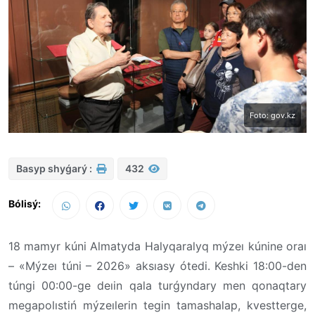
Foto: gov.kz
Basyp shyǵarý :
432
Bólisý:
18 mamyr kúni Almatyda Halyqaralyq mýzeı kúnine oraı
– «Mýzeı túni – 2026» aksıasy ótedi. Keshki 18:00-den
túngi 00:00-ge deıin qala turǵyndary men qonaqtary
megapolıstiń mýzeılerin tegin tamashalap, kvestterge,