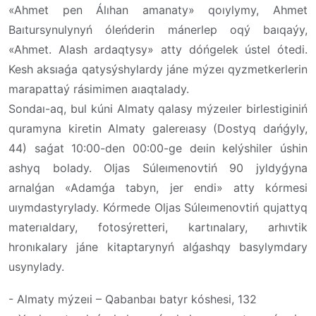
«Ahmet pen Álıhan amanaty» qoıylymy, Ahmet
Baıtursynulynyń óleńderin mánerlep oqý baıqaýy,
«Ahmet. Alash ardaqtysy» atty dóńgelek ústel ótedi.
Kesh aksıaǵa qatysýshylardy jáne mýzeı qyzmetkerlerin
marapattaý rásimimen aıaqtalady.
Sondaı-aq, bul kúni Almaty qalasy mýzeıler birlestiginiń
quramyna kiretin Almaty galereıasy (Dostyq dańǵyly,
44) saǵat 10:00-den 00:00-ge deıin kelýshiler úshin
ashyq bolady. Oljas Súleımenovtiń 90 jyldyǵyna
arnalǵan «Adamǵa tabyn, jer endi» atty kórmesi
uıymdastyrylady. Kórmede Oljas Súleımenovtiń qujattyq
materıaldary, fotosýretteri, kartınalary, arhıvtik
hronıkalary jáne kitaptarynyń alǵashqy basylymdary
usynylady.
- Almaty mýzeıi – Qabanbaı batyr kóshesi, 132