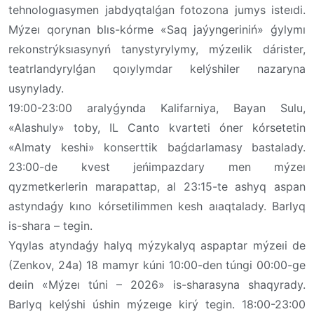
tehnologıasymen jabdyqtalǵan fotozona jumys isteıdi.
Mýzeı qorynan blıs-kórme «Saq jaýyngeriniń» ǵylymı
rekonstrýksıasynyń tanystyrylymy, mýzeılik dárister,
teatrlandyrylǵan qoıylymdar kelýshiler nazaryna
usynylady.
19:00-23:00 aralyǵynda Kalifarniya, Bayan Sulu,
«Alashuly» toby, IL Canto kvarteti óner kórsetetin
«Almaty keshi» konserttik baǵdarlamasy bastalady.
23:00-de kvest jeńimpazdary men mýzeı
qyzmetkerlerin marapattap, al 23:15-te ashyq aspan
astyndaǵy kıno kórsetilimmen kesh aıaqtalady. Barlyq
is-shara – tegin.
Yqylas atyndaǵy halyq mýzykalyq aspaptar mýzeıi de
(Zenkov, 24a) 18 mamyr kúni 10:00-den túngi 00:00-ge
deıin «Mýzeı túni – 2026» is-sharasyna shaqyrady.
Barlyq kelýshi úshin mýzeıge kirý tegin. 18:00-23:00