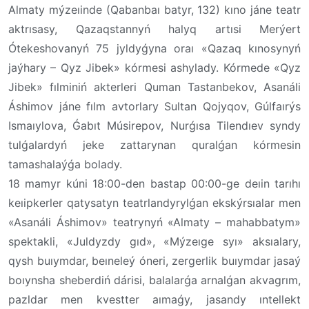
Almaty mýzeıinde (Qabanbaı batyr, 132) kıno jáne teatr
aktrısasy, Qazaqstannyń halyq artısi Merýert
Ótekeshovanyń 75 jyldyǵyna oraı «Qazaq kınosynyń
jaýhary – Qyz Jibek» kórmesi ashylady. Kórmede «Qyz
Jibek» fılminiń akterleri Quman Tastanbekov, Asanáli
Áshimov jáne fılm avtorlary Sultan Qojyqov, Gúlfaırýs
Ismaıylova, Ǵabıt Músirepov, Nurǵısa Tilendıev syndy
tulǵalardyń jeke zattarynan quralǵan kórmesin
tamashalaýǵa bolady.
18 mamyr kúni 18:00-den bastap 00:00-ge deıin tarıhı
keıipkerler qatysatyn teatrlandyrylǵan ekskýrsıalar men
«Asanáli Áshimov» teatrynyń «Almaty – mahabbatym»
spektakli, «Juldyzdy gıd», «Mýzeıge syı» aksıalary,
qysh buıymdar, beıneleý óneri, zergerlik buıymdar jasaý
boıynsha sheberdiń dárisi, balalarǵa arnalǵan akvagrım,
pazldar men kvestter aımaǵy, jasandy ıntellekt