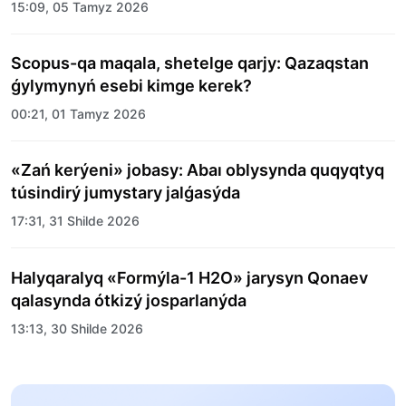
15:09, 05 Tamyz 2026
Scopus-qa maqala, shetelge qarjy: Qazaqstan
ǵylymynyń esebi kimge kerek?
00:21, 01 Tamyz 2026
«Zań kerýeni» jobasy: Abaı oblysynda quqyqtyq
túsindirý jumystary jalǵasýda
17:31, 31 Shilde 2026
Halyqaralyq «Formýla-1 H2O» jarysyn Qonaev
qalasynda ótkizý josparlanýda
13:13, 30 Shilde 2026
Asqat Asylbekov: Kúshti bılikke kúshti tulǵalar