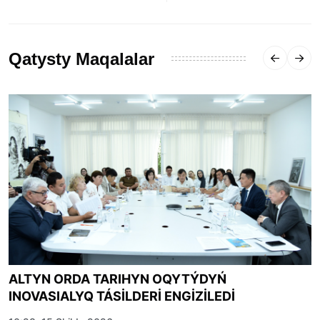
Qatysty Maqalalar
ALTYN ORDA TARIHYN OQYTÝDYŃ
INOVASIALYQ TÁSİLDERİ ENGİZİLEDİ