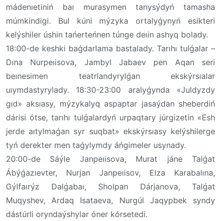
mádenıetiniń baı murasymen tanysýdyń tamasha
múmkindigi. Bul kúni mýzyka ortalyǵynyń esikteri
kelýshiler úshin tańerteńnen túnge deıin ashyq bolady.
18:00-de keshki baǵdarlama bastalady. Tarıhı tulǵalar –
Dına Nurpeıisova, Jambyl Jabaev pen Aqan seri
beınesimen teatrlandyrylǵan ekskýrsıalar
uıymdastyrylady. 18:30-23:00 aralyǵynda «Juldyzdy
gıd» aksıasy, mýzykalyq aspaptar jasaýdan sheberdiń
dárisi ótse, tarıhı tulǵalardyń urpaqtary júrgizetin «Esh
jerde aıtylmaǵan syr suqbat» ekskýrsıasy kelýshilerge
tyń derekter men taǵylymdy áńgimeler usynady.
20:00-de Sáýle Janpeıisova, Murat jáne Talǵat
Ábýǵazıevter, Nurjan Janpeıisov, Elza Karabalına,
Gýlfaırýz Dalǵabaı, Sholpan Dárjanova, Talǵat
Muqyshev, Ardaq Isataeva, Nurgúl Jaqypbek syndy
dástúrli oryndaýshylar óner kórsetedi.