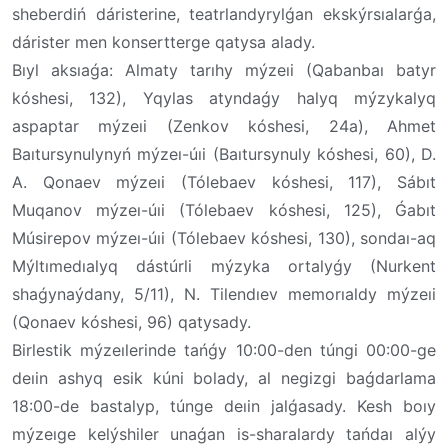
sheberdiń dáristerine, teatrlandyrylǵan ekskýrsıalarǵa,
dárister men konsertterge qatysa alady.
Bıyl aksıaǵa: Almaty tarıhy mýzeıi (Qabanbaı batyr
kóshesi, 132), Yqylas atyndaǵy halyq mýzykalyq
aspaptar mýzeıi (Zenkov kóshesi, 24a), Ahmet
Baıtursynulynyń mýzeı-úıi (Baıtursynuly kóshesi, 60), D.
A. Qonaev mýzeıi (Tólebaev kóshesi, 117), Sábıt
Muqanov mýzeı-úıi (Tólebaev kóshesi, 125), Ǵabıt
Músirepov mýzeı-úıi (Tólebaev kóshesi, 130), sondaı-aq
Mýltımedıalyq dástúrli mýzyka ortalyǵy (Nurkent
shaǵynaýdany, 5/11), N. Tilendıev memorıaldy mýzeıi
(Qonaev kóshesi, 96) qatysady.
Birlestik mýzeılerinde tańǵy 10:00-den túngi 00:00-ge
deıin ashyq esik kúni bolady, al negizgi baǵdarlama
18:00-de bastalyp, túnge deıin jalǵasady. Kesh boıy
mýzeıge kelýshiler unaǵan is-sharalardy tańdaı alýy