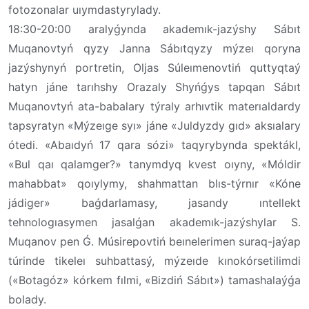
fotozonalar uıymdastyrylady.
18:30-20:00 aralyǵynda akademık-jazýshy Sábıt
Muqanovtyń qyzy Janna Sábıtqyzy mýzeı qoryna
jazýshynyń portretin, Oljas Súleımenovtiń quttyqtaý
hatyn jáne tarıhshy Orazaly Shyńǵys tapqan Sábıt
Muqanovtyń ata-babalary týraly arhıvtik materıaldardy
tapsyratyn «Mýzeıge syı» jáne «Juldyzdy gıd» aksıalary
ótedi. «Abaıdyń 17 qara sózi» taqyrybynda spektákl,
«Bul qaı qalamger?» tanymdyq kvest oıyny, «Móldir
mahabbat» qoıylymy, shahmattan blıs-týrnır «Kóne
jádiger» baǵdarlamasy, jasandy ıntellekt
tehnologıasymen jasalǵan akademık-jazýshylar S.
Muqanov pen Ǵ. Músirepovtiń beınelerimen suraq-jaýap
túrinde tikeleı suhbattasý, mýzeıde kınokórsetilimdi
(«Botagóz» kórkem fılmi, «Bizdiń Sábıt») tamashalaýǵa
bolady.