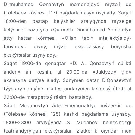
Dinmuhamed Qonaevtyń memorıaldyq mýzeıi de
(Tólebaev kóshesi, 117) baǵdarlamasyn usynady. Saǵat
18:00-den bastap kelýshiler aralyǵynda mýzeıge
kelýshiler nazaryna «Qurmetti Dinmuhamed Ahmetuly»
atty hattar kórmesi, «Oılan tap!» ıntellektýaldy-
tanymdyq oıyny, mýzeı ekspozısıasy boıynsha
ekskýrsıalar usynylady.
Saǵat 19:00-de qonaqtar «D. A. Qonaevtyń súıikti
ánderi» án keshin, al 20:00-da «Juldyzdy gıd»
aksıasyna qatysa alady. Sonymen qatar, D.Qonaevtyń
týystarymen jáne pikirles jandarymen kezdesý ótedi, al
22:00-de marapattaý rásimi bastalady.
Sábıt Muqanovtyń ádebı-memorıaldyq mýzeı-úıi de
(Tólebaev kóshesi, 125) keshki baǵdarlama usynady.
18:00-23:00 arylyǵynda S. Muqanov beınesindegi
teatrlandyrylǵan ekskýrsıalar, zıatkerlik oıyndar men