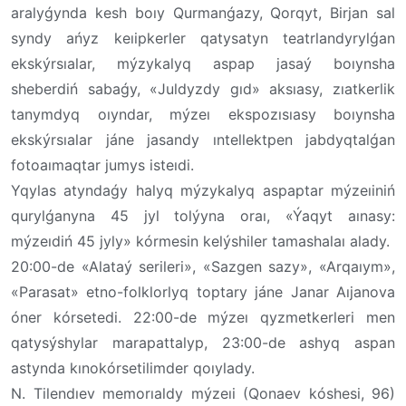
aralyǵynda kesh boıy Qurmanǵazy, Qorqyt, Birjan sal
syndy ańyz keıipkerler qatysatyn teatrlandyrylǵan
ekskýrsıalar, mýzykalyq aspap jasaý boıynsha
sheberdiń sabaǵy, «Juldyzdy gıd» aksıasy, zıatkerlik
tanymdyq oıyndar, mýzeı ekspozısıasy boıynsha
ekskýrsıalar jáne jasandy ıntellektpen jabdyqtalǵan
fotoaımaqtar jumys isteıdi.
Yqylas atyndaǵy halyq mýzykalyq aspaptar mýzeıiniń
qurylǵanyna 45 jyl tolýyna oraı, «Ýaqyt aınasy:
mýzeıdiń 45 jyly» kórmesin kelýshiler tamashalaı alady.
20:00-de «Alataý serileri», «Sazgen sazy», «Arqaıym»,
«Parasat» etno-folklorlyq toptary jáne Janar Aıjanova
óner kórsetedi. 22:00-de mýzeı qyzmetkerleri men
qatysýshylar marapattalyp, 23:00-de ashyq aspan
astynda kınokórsetilimder qoıylady.
N. Tilendıev memorıaldy mýzeıi (Qonaev kóshesi, 96)