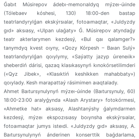
Ǵabıt Músirepov ádebı-memorıaldyq mýzeı-úıinde
(Tólebaev kóshesi, 130) 18:00-den bastap
teatrlandyrylǵan ekskýrsıalar, fotoaımaqtar, «Juldyzdy
gıd» aksıasy, «Ulpan ulaǵaty» Ǵ. Músirepov atyndaǵy
teatr akterlarymen kezdesý, «Bul qaı qalamger?»
tanymdyq kvest oıyny, «Qozy Kórpesh – Baıan Sulý»
teatrlandyrylǵan qoıylymy, «Saýatty jazyp úıreneıik»
sheberdiń dárisi, qazaq klasıkasynyń kınokórsetilimderi
(«Qyz Jibek», «Klasıktiń keshikken mahabbaty»)
qoıylady. Kesh marapattaý rásimimen aıaqtalady.
Ahmet Baıtursynulynyń mýzeı-úıinde (Baıtursynuly, 60)
18:00-23:00 aralyǵynda «Alash Arystary» fotokórmesi,
«Ahmetke hat» aksıasy, Alashtanýshy ǵalymdarmen
kezdesý, mýzeı ekspozısıasy boıynsha ekskýrsıalar,
fotoaımaqtar jumys isteıdi. «Juldyzdy gıd» aksıasy, A.
Baıtursynulynyń ánderinen konserttik baǵdarlama,