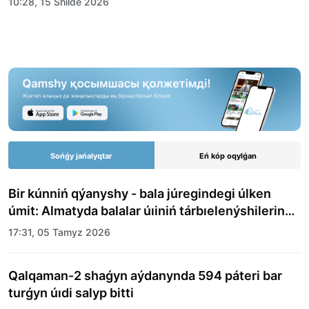
10:28, 15 Shilde 2026
Sońǵy jańalyqtar
Eń kóp oqylǵan
Bir kúnniń qýanyshy - bala júregindegi úlken
úmit: Almatyda balalar úıiniń tárbıelenýshilerine
merekelik kún uıymdastyryldy
17:31, 05 Tamyz 2026
Qalqaman-2 shaǵyn aýdanynda 594 páteri bar
turǵyn úıdi salyp bitti