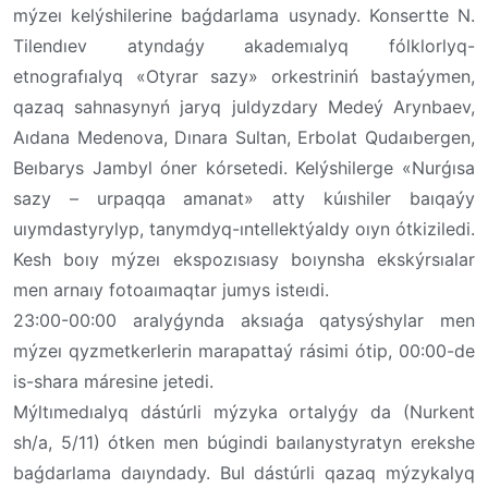
mýzeı kelýshilerine baǵdarlama usynady. Konsertte N.
Tilendıev atyndaǵy akademıalyq fólklorlyq-
etnografıalyq «Otyrar sazy» orkestriniń bastaýymen,
qazaq sahnasynyń jaryq juldyzdary Medeý Arynbaev,
Aıdana Medenova, Dınara Sultan, Erbolat Qudaıbergen,
Beıbarys Jambyl óner kórsetedi. Kelýshilerge «Nurǵısa
sazy – urpaqqa amanat» atty kúıshiler baıqaýy
uıymdastyrylyp, tanymdyq-ıntellektýaldy oıyn ótkiziledi.
Kesh boıy mýzeı ekspozısıasy boıynsha ekskýrsıalar
men arnaıy fotoaımaqtar jumys isteıdi.
23:00-00:00 aralyǵynda aksıaǵa qatysýshylar men
mýzeı qyzmetkerlerin marapattaý rásimi ótip, 00:00-de
is-shara máresine jetedi.
Mýltımedıalyq dástúrli mýzyka ortalyǵy da (Nurkent
sh/a, 5/11) ótken men búgindi baılanystyratyn erekshe
baǵdarlama daıyndady. Bul dástúrli qazaq mýzykalyq