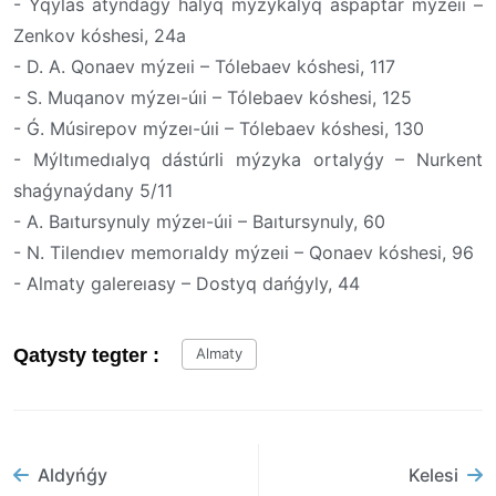
- Yqylas atyndaǵy halyq mýzykalyq aspaptar mýzeıi –
Zenkov kóshesi, 24a
- D. A. Qonaev mýzeıi – Tólebaev kóshesi, 117
- S. Muqanov mýzeı-úıi – Tólebaev kóshesi, 125
- Ǵ. Músirepov mýzeı-úıi – Tólebaev kóshesi, 130
- Mýltımedıalyq dástúrli mýzyka ortalyǵy – Nurkent
shaǵynaýdany 5/11
- A. Baıtursynuly mýzeı-úıi – Baıtursynuly, 60
- N. Tilendıev memorıaldy mýzeıi – Qonaev kóshesi, 96
- Almaty galereıasy – Dostyq dańǵyly, 44
Qatysty tegter :
Almaty
Aldyńǵy
Kelesi