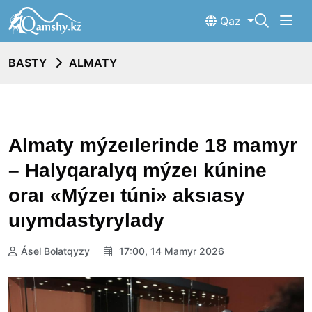
Qaz
BASTY
ALMATY
Almaty mýzeılerinde 18 mamyr
– Halyqaralyq mýzeı kúnine
oraı «Mýzeı túni» aksıasy
uıymdastyrylady
Ásel Bolatqyzy
17:00, 14 Mamyr 2026