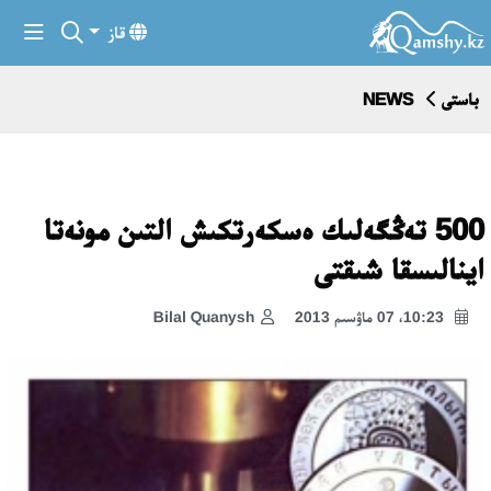
قاز
باستى
NEWS
500 تەڭگەلىك ەسكەرتكىش التىن مونەتا
اينالىسقا شىقتى
10:23، 07 ماۋسىم 2013
Bilal Quanysh