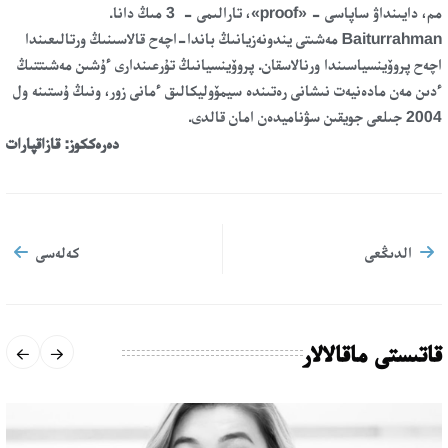
مم، دايىنداۋ ساپاسى - «proof»، تارالىمى - 3 مىڭ دانا.
Baiturrahman مەشىتى يندونەزيانىڭ باندا-اچەح قالاسىنىڭ ورتالىعىندا
اچەح پروۆينسياسىندا ورنالاسقان. پروۆينسيانىڭ تۇرعىندارى ءۇشىن مەشىتتىڭ
ءدىن مەن مادەنيەت نىشانى رەتىندە سيمۆوليكالىق ءمانى زور، ونىڭ ۇستىنە ول
2004 جىلعى جويقىن سۋناميدەن امان قالدى.
دەرەككوز: قازاقپارات
الدىڭعى
كەلەسى
قاتىستى ماقالالار