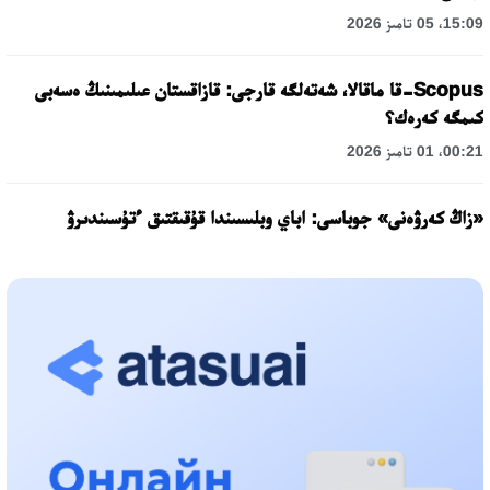
15:09، 05 تامىز 2026
Scopus-قا ماقالا، شەتەلگە قارجى: قازاقستان عىلىمىنىڭ ەسەبى
كىمگە كەرەك؟
00:21، 01 تامىز 2026
«زاڭ كەرۋەنى» جوباسى: اباي وبلىسىندا قۇقىقتىق ءتۇسىندىرۋ
جۇمىستارى جالعاسۋدا
17:31، 31 شىلدە 2026
حالىقارالىق «فورمۋلا-1 H2O» جارىسىن قونايەۆ قالاسىندا وتكىزۋ
جوسپارلانۋدا
13:13، 30 شىلدە 2026
اسحات اسىلبەكوۆ: كۇشتى بيلىككە كۇشتى تۇلعالار كەرەك!