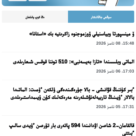
سوڭعى جاڭالىقتار
ەڭ كوپ وقىلعان
ۆ مينسپورتا وبياسنيلي ۆوزموجنوە زاكرىتيە بك «استانا»
15:48، 08 تامىز 2026
الماتى وبلىسىندا «تازا بەيسەنبى»: 510 توننا قوقىس شىعارىلدى
17:03، 06 تامىز 2026
ءبىر كۇننىڭ قۋانىشى - بالا جۇرەگىندەگى ۇلكەن ءۇمىت: الماتىدا
بالالار ءۇيىنىڭ تاربيەلەنۋشىلەرىنە مەرەكەلىك كۇن ۇيىمداستىرىلدى
17:31، 05 تامىز 2026
قالقامان-2 شاعىن اۋدانىندا 594 پاتەرى بار تۇرعىن ءۇيدى سالىپ
ءبىتتى