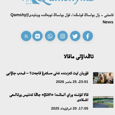
قونايەۆ قالاسىنىڭ اكىمى «سلاۆيان بازارى» بايقاۋىنىڭ جەڭىمپازى
قامشى - ۇل بولساڭ قولىڭدا، قۇل بولساڭ توبەڭدە وينايدى!|Qamshy
اقەركە امالياتتى قابىلدادى
News
16:27، 23 شىلدە 2026
قازاق تىلىندەگى «قۇت» كونسەپتىسىنىڭ لينگۆومادەني سيپاتى
09:21، 21 شىلدە 2026
تاڭداۋلى ماقالا
ابايدىڭ ادام تاربيەسى تۋرالى كوزقاراستارىنىڭ وزەكتىلىگى
قۇربان ايت كەزىندە نەنى ەسكەرۋ قاجەت؟ – قمدب جاۋابى
18:59، 20 شىلدە 2026
23:01، 25 مامىر 2026
جاساندى ينتەللەكت: ادامزاتتىڭ كومەكشىسى مە، الدە باسەكەلەسى
قالا كۇنىنە وراي الماتىدا «الاتاۋ» جاڭا تەننيس ورتالىعى
مە؟
اشىلادى
18:16، 20 شىلدە 2026
17:05، 20 قىركۇيەك 2025