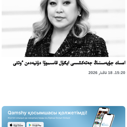
امسك جۇيەسىنىڭ جەتەكشىسى ايگۇل قاسىموۆا دۇنيەدەن ءوتتى
15:20، 18 قاڭتار 2026