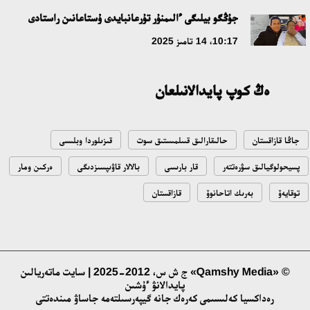
ۇلتتىق ءارحيۆتىڭ اشىلعانىنا 20 جىل: نەگىزگى جەتىستىكتەرى مەن
جۇڭگو بيلىگى ءالىمنۇر تۇرعانبايدى ۇستاعانىن راستادى
دامۋ باعىتى
10:17، 14 تامىز 2025
17:09، 20 شىلدە 2026
ەڭ كوپ پايدالانىلعان
مەملەكەت باسشىسى كوبەيتۇز كولىنىڭ جاي-كۇيىنە نازار اۋداردى
18:22، 17 شىلدە 2026
جاڭا قازاقستان
حالىقارالىق قىىلمىستىق سوت
قىزىلوردا وبلىسى
التىن وردا تاريحىن وقىتۋدىڭ يننوۆاسيالىق تاسىلدەرى ەنگىزىلەدى
پسيحولوگيالىق سۋرەتتەر
قار بارىسى
بالالار قاۋىپسىزدىگى
ەركىن ومار
10:28، 15 شىلدە 2026
توقايەۆ
بەرىك اتاحانوۆ
قازاقستان
قازاقستان ۇقك: ۋاقىت سىن-قاتەرلەرى جانە ۇلتتىق مۇددەنى قورعاۋ
17:49، 13 شىلدە 2026
© «Qamshy Media» ج ش س، 2012-2025 | سايت ماتەريالىن
پايدالانۋ ءۇشىن
«تازا قازاقستان» اياسىندا شالكودەدە 7 تونناعا جۋىق قوقىس
رەداكسيا كەلىسىمى كەرەك جانە گيپەرسىلتەمە جاساۋ مىندەتتى
جينالدى: رايىمبەك اۋدانىنداعى ەتنوفەستيۆال ەكولوگيالىق