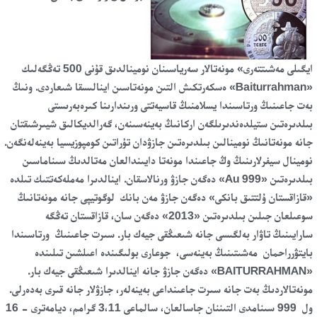
ايگىلى مەشىتتەرى» مونەتالار سەرياسىنان نومينالدىق قۇنى 500 تەڭگەلىك
«Baiturrahman» ەسكەرتكىش التىن مونەتاسىن اينالىسقا شىعاردى. ونىڭ
بەت جاعىنىڭ ورتاسىندا يسلامنىڭ قاسيەتتى ورىندارىنا كىرەبەرىستى
بىلدىرەتىن ستيلدەندىرىلگەن اركانىڭ بەينەسىنەن، گەرالديكالىق شيىرشىقتان
جانە مونەتانىڭ نومينالىن بىلدىرەتىن جازۋدان تۇراتىن كومپوزيسيا بەينەلەنگەن.
نومينال سيفرلارىنىڭ وڭ جاعىندا مونەتا دايىندالعان مەتالدىڭ سىناماسىن
بىلدىرەتىن «Au 999» دەگەن جازۋ ورنالاسقان. اينالدىرا مەملەكەتتىك تىلدە
«قازاقستان ۇلتتىق بانكى» دەگەن جازۋ مەن بانك لوگوتيپى جانە مونەتانىڭ
سوعىلعان جىلىن بىلدىرەتىن «2013» دەگەن سان، قازاقستان تەڭگە
سارايىنىڭ تاۋار بەلگىسى جانە شىعىڭقى جيەك بار. سىرت جاعىنىڭ ورتاسىندا
بايتۋرراحمان مەشىتىنىڭ بەينەسى، جوعارى بولىگىندە اعىلشىن تىلىندە
«BAITURRAHMAN» دەگەن جازۋ جانە اينالدىرا شىعىڭقى جيەك بار.
مونەتالاردىڭ بەت جانە سىرت جاعىنداعى بەينەلەر، جازۋلار جانە قىرى بەدەرلى.
ول 999 سىنامدى التىننان جاسالعان، سالماعى 3،11 گرامم، ديامەترى - 16