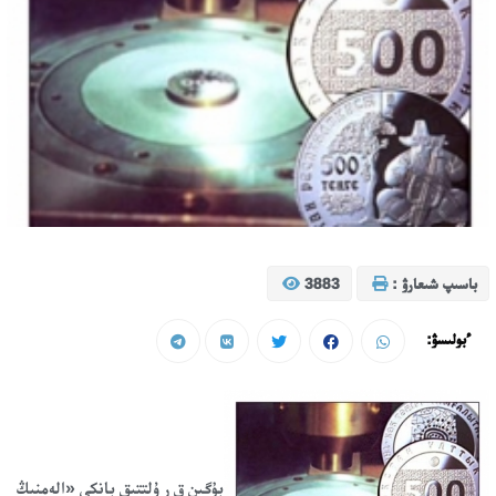
باسىپ شىعارۋ :
3883
ءبولىسۋ:
بۇگىن ق ر ۇلتتىق بانكى «الەمنىڭ