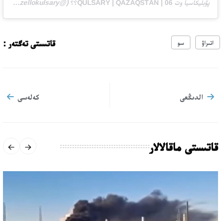
پۋبليكاسيا وت
QULSARY | QAZAQSTAN | 06؟؟
(@zellokulsary)
5 يۋن 2020 ۆ 12:46 PDT
قاتىستى تەگتەر :
اتىراۋ
سو
الدىڭعى
كەلەسى
قاتىستى ماقالالار