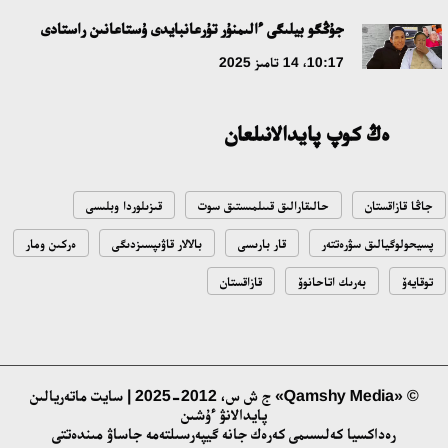
جۇڭگو بيلىگى ءالىمنۇر تۇرعانبايدى ۇستاعانىن راستادى
مەملەكەت باسشىسى كوبەيتۇز كولىنىڭ جاي-كۇيىنە نازار اۋداردى
10:17، 14 تامىز 2025
18:22، 17 شىلدە 2026
ەڭ كوپ پايدالانىلعان
التىن وردا تاريحىن وقىتۋدىڭ يننوۆاسيالىق تاسىلدەرى ەنگىزىلەدى
10:28، 15 شىلدە 2026
جاڭا قازاقستان
حالىقارالىق قىىلمىستىق سوت
قىزىلوردا وبلىسى
قازاقستان ۇقك: ۋاقىت سىن-قاتەرلەرى جانە ۇلتتىق مۇددەنى قورعاۋ
پسيحولوگيالىق سۋرەتتەر
قار بارىسى
بالالار قاۋىپسىزدىگى
ەركىن ومار
17:49، 13 شىلدە 2026
توقايەۆ
بەرىك اتاحانوۆ
قازاقستان
«تازا قازاقستان» اياسىندا شالكودەدە 7 تونناعا جۋىق قوقىس
جينالدى: رايىمبەك اۋدانىنداعى ەتنوفەستيۆال ەكولوگيالىق
مادەنيەتتىڭ ۇلگىسىن كورسەتتى
17:01، 12 شىلدە 2026
© «Qamshy Media» ج ش س، 2012-2025 | سايت ماتەريالىن
پايدالانۋ ءۇشىن
رەداكسيا كەلىسىمى كەرەك جانە گيپەرسىلتەمە جاساۋ مىندەتتى
ناۋقاستاردىڭ ەسەبىنەن بيزنەسىن دوڭگەلەتىپ وتىرعاندارعا باقىلاۋ