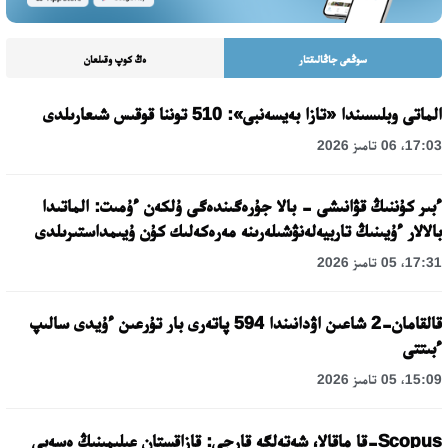
سوڭعى جاڭالىقتار
ەڭ كوپ وقىلعان
الماتى وبلىسىندا «تازا بەيسەنبى»: 510 توننا قوقىس شىعارىلدى
17:03، 06 تامىز 2026
ءبىر كۇننىڭ قۋانىشى - بالا جۇرەگىندەگى ۇلكەن ءۇمىت: الماتىدا
بالالار ءۇيىنىڭ تاربيەلەنۋشىلەرىنە مەرەكەلىك كۇن ۇيىمداستىرىلدى
17:31، 05 تامىز 2026
قالقامان-2 شاعىن اۋدانىندا 594 پاتەرى بار تۇرعىن ءۇيدى سالىپ
ءبىتتى
15:09، 05 تامىز 2026
Scopus-قا ماقالا، شەتەلگە قارجى: قازاقستان عىلىمىنىڭ ەسەبى