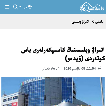
قاز
باستى
اتىراۋ وبلىسى
اتىراۋ وبلىسىنىڭ كاسىپكەرلەرى باس
كوتەردى (ۆيدەو)
11:54، 05 ماۋسىم 2020
بەك بايتاس