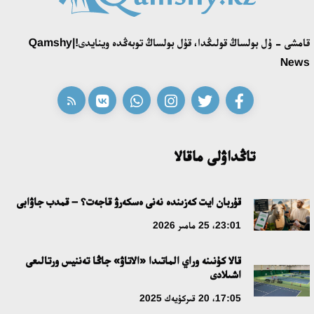
16:27، 23 شىلدە 2026
قامشى - ۇل بولساڭ قولىڭدا، قۇل بولساڭ توبەڭدە وينايدى!|Qamshy
قازاق تىلىندەگى «قۇت» كونسەپتىسىنىڭ لينگۆومادەني سيپاتى
News
09:21، 21 شىلدە 2026
ابايدىڭ ادام تاربيەسى تۋرالى كوزقاراستارىنىڭ وزەكتىلىگى
18:59، 20 شىلدە 2026
تاڭداۋلى ماقالا
جاساندى ينتەللەكت: ادامزاتتىڭ كومەكشىسى مە، الدە باسەكەلەسى
مە؟
قۇربان ايت كەزىندە نەنى ەسكەرۋ قاجەت؟ – قمدب جاۋابى
18:16، 20 شىلدە 2026
23:01، 25 مامىر 2026
قالا كۇنىنە وراي الماتىدا «الاتاۋ» جاڭا تەننيس ورتالىعى
ۇلتتىق ءارحيۆتىڭ اشىلعانىنا 20 جىل: نەگىزگى جەتىستىكتەرى مەن
اشىلادى
دامۋ باعىتى
17:05، 20 قىركۇيەك 2025
17:09، 20 شىلدە 2026