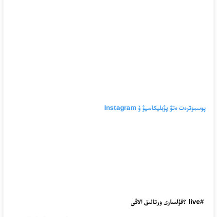
پوسموترەت ەتۋ پۋبليكاسيۋ ۆ Instagram
#live ؟قۇلسارى ورتالىق الاڭى