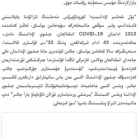
بازارلاردىڭ جۇمىس ىستەۋىنە رۇقسات جوق.
"بۇل شەشىم اۋدانىمىزدا كوروناۆيرۋس ىندەتىنىڭ تارالۋىنا بايلانىستى
قابىلدانىپ وتىر. سوڭعى مالىمەتتەرگە سۇيەنەتىن بولساق، تەڭىز كەنتىندە
1013 ادامنان COVID-19 انىقتالعان. جىلىوي اۋدانىنىڭ ەلدى-
مەكەندەرىندە 43 ادام تىركەلگەن. ونىڭ 33ء-ى قۇلسارى قالاسىندا.
ەستەرىڭىزگە سالا كەتەتىن بولساق، جاقىن كۇندەرى عانا جىلىوي اۋدانىنان ەكى
جاعداي انىقتالعان بولاتىن. قازىرگى تاڭدا قۇلسارىدا جەرگىلىكتى تۇرعىندارمەن
كەزدەسۋ ۇيىمداستىرىلىپ، ءتۇسىندىرۋ جۇمىستارى جۇرگىزىلىپ جاتىر.
كەزدەسۋگە جىلىوي اۋدانىنىڭ اكىمى مەن باس سانيتارلىق دارىگەرى قاتىسىپ
جاتىر. وبلىس اكىمى ماحامبەت دوسمۇحامبەتوۆتىڭ تاپسىرماسىمەن جىلىوي
اۋدانىنا وبلىس اكىمىنىڭ ءبىرىنشى ورىنباسارى نۇرلان تاۋبايەۆ بارا جاتىر" دەپ
مالىمدەدى اتىراۋ وبلىسىنىڭ باسپا ءسوز قىزمەتى.