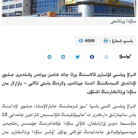
ساۋدا ورتالىعى
باسىپ شىعارۋ :
4699
ءبولىسۋ:
اتىراۋ وبلىسى قۇلسارى قالاسىنىڭ ورتا جانە شاعىن بيزنەس وكىلدەرى جىلىوي
اۋداندىق اكىمدىگىنىڭ الدىنا جينالدى. ولاردىڭ باستى تالابى – بازارلار مەن
ساۋدا ورتالىقتارىنىڭ اشىلۋى.
اتىراۋ وبلىسى اكىمى باسپا ءسوز قىزمەتىنىڭ حابارلاۋىنشا، جىلىوي اۋدانىنىڭ
باس سانيتارلىق دارىگەرى ت.ءحابيبۋلليننىڭ قاۋلىسىمەن كارانتين جاعدايى 18
ماۋسىمعا دەيىن ۇزارتىلعان. قاۋلى ساۋدا نۇكتەلەرىنىڭ جۇمىسىن رەتتەيدى.
ەپيدەميولوگيالىق جاعدايدىڭ تۇراقتى بولۋى ءۇشىن ساۋدا ورتالىقتارى مەن