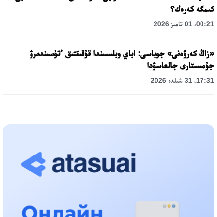
كىمگە كەرەك؟
00:21، 01 تامىز 2026
«زاڭ كەرۋەنى» جوباسى: اباي وبلىسىندا قۇقىقتىق ءتۇسىندىرۋ
جۇمىستارى جالعاسۋدا
17:31، 31 شىلدە 2026
حالىقارالىق «فورمۋلا-1 H2O» جارىسىن قونايەۆ قالاسىندا وتكىزۋ
جوسپارلانۋدا
13:13، 30 شىلدە 2026
اسحات اسىلبەكوۆ: كۇشتى بيلىككە كۇشتى تۇلعالار كەرەك!
12:01، 28 شىلدە 2026
ابزال دوستيار: دۋمان مۇحامەتكارىمدى الماتى تۇرمەسىنە اۋىستىرۋى