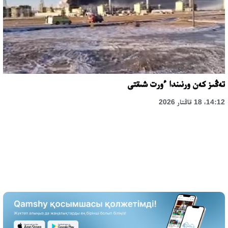
تەڭىز كەن ورنىندا ءورت شىقتى
14:12، 18 قاڭتار 2026