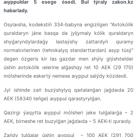
aıyppuldar 5 esege ósedi. Bul týraly zakon.kz
habarlady.
Osylaısha, kodekstiń 334-babyna engizilgen "Avtokólik
quraldaryn jáne basqa da jyljymaly kólik quraldaryn
shyǵaryndylardaǵy lastaýshy zattardyń quramy
normatıvterinen (tehnıkalyq standarttardan) asyp túsý"
degen ózgeris kir las gazdar men shýly glýshıtelder
úshin avtokólik ıelerine alǵashqy ret 10 AEK (29 170)
mólsherinde eskertý nemese aıyppul salýdy kózdeıdi.
Jyl ishinde zań buzýshylyq qaıtalanǵan jaǵdaıda 20
AEK (58340 teńge) aıyppul qarastyrylǵan.
Qazirgi ýaqytta aıyppul mólsheri jeke tulǵalarǵa – 2
AEK, birneshe ret buzylǵan jaǵdaıda – 5 AEK-ti quraıdy.
Zańdy tulǵalar úshin aıyppul – 100 AEK (291 700