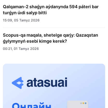
Qalqaman-2 shaǵyn aýdanynda 594 páteri bar
turǵyn úıdi salyp bitti
15:09, 05 Tamyz 2026
Scopus-qa maqala, shetelge qarjy: Qazaqstan
ǵylymynyń esebi kimge kerek?
00:21, 01 Tamyz 2026
«Zań kerýeni» jobasy: Abaı oblysynda quqyqtyq
túsindirý jumystary jalǵasýda
17:31, 31 Shilde 2026
Halyqaralyq «Formýla-1 H2O» jarysyn Qonaev
qalasynda ótkizý josparlanýda
13:13, 30 Shilde 2026