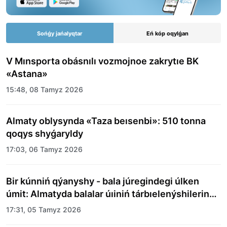
Sońǵy jańalyqtar
Eń kóp oqylǵan
V Mınsporta obásnılı vozmojnoe zakrytıe BK
«Astana»
15:48, 08 Tamyz 2026
Almaty oblysynda «Taza beısenbi»: 510 tonna
qoqys shyǵaryldy
17:03, 06 Tamyz 2026
Bir kúnniń qýanyshy - bala júregindegi úlken
úmit: Almatyda balalar úıiniń tárbıelenýshilerine
merekelik kún uıymdastyryldy
17:31, 05 Tamyz 2026