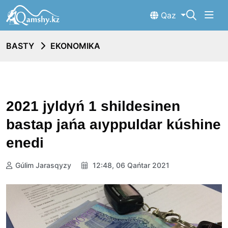
Qaz
BASTY
EKONOMIKA
2021 jyldyń 1 shildesinen
bastap jańa aıyppuldar kúshine
enedi
Gúlim Jarasqyzy
12:48, 06 Qańtar 2021