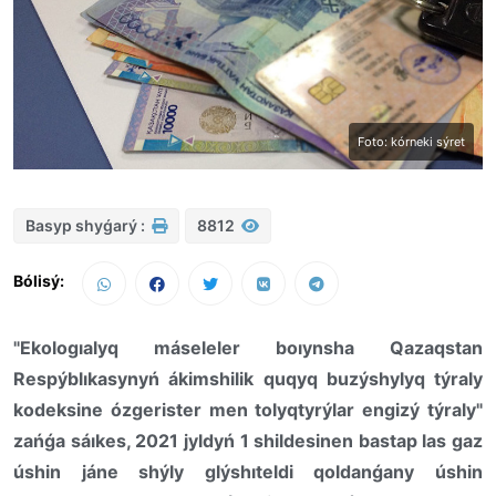
Foto: kórneki sýret
Basyp shyǵarý :
8812
Bólisý:
"Ekologıalyq máseleler boıynsha Qazaqstan
Respýblıkasynyń ákimshilik quqyq buzýshylyq týraly
kodeksine ózgerister men tolyqtyrýlar engizý týraly"
zańǵa sáıkes, 2021 jyldyń 1 shildesinen bastap las gaz
úshin jáne shýly glýshıteldi qoldanǵany úshin