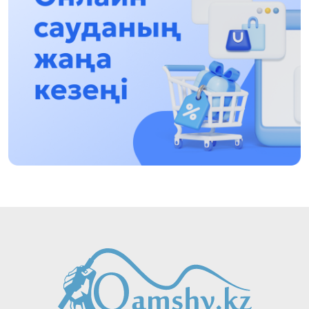
Asqat Asylbekov: Kúshti bılikke kúshti tulǵalar
kerek!
12:01, 28 Shilde 2026
Abzal Dostıar: Dýman Muhametkárimdi Almaty
túrmesine aýystyrýy múmkin
16:15, 27 Shilde 2026
Óskenbaı Qulataıuly: Rýhanıatqa qyzmet etken
qalamger
17:46, 26 Shilde 2026
Eńbek adamyna kórsetilgen qurmet: Almaty
oblysynyń ákimi komýnaldyq qyzmetkerlermen