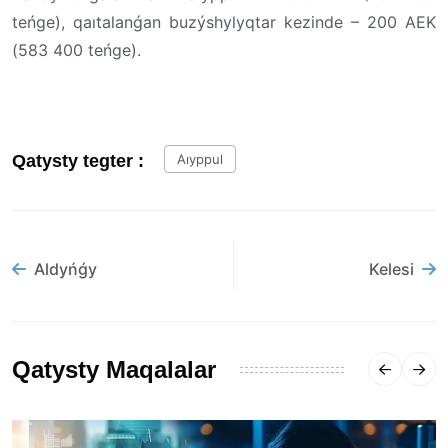
teńge), qaıtalanǵan buzýshylyqtar kezinde – 200 AEK
(583 400 teńge).
Qatysty tegter :
Aıyppul
Aldyńǵy
Kelesi
Qatysty Maqalalar