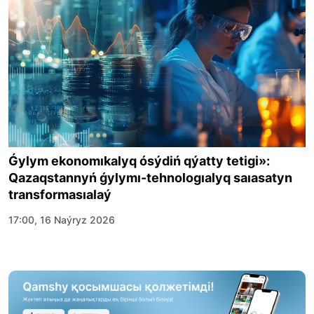
Ǵylym ekonomıkalyq ósýdiń qýatty tetigi»:
Qazaqstannyń ǵylymı-tehnologıalyq saıasatyn
transformasıalaý
17:00, 16 Naýryz 2026