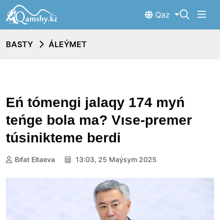
Qaz
BASTY
ÁLEÝMET
Eń tómengi jalaqy 174 myń
teńge bola ma? Vıse-premer
túsinikteme berdi
Bıfat Eltaeva
13:03, 25 Maýsym 2025