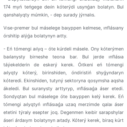
174 myń teńgege deıin kóterýdi usynǵan bolatyn. Bul
qanshalyqty múmkin, - dep surady jýrnalıs.
Vıse-premer bul máselege baıyppen kelmese, ınflásıany
órshitip alýǵa bolatynyn aıtty.
- Eń tómengi aılyq – óte kúrdeli másele. Ony kóterýmen
baılanysty birneshe teorıa bar. Bul jerde ınflásıa
táýekelderin de eskerý kerek. Óıtkeni eń tómengi
aılyqty kóterý, birinshiden, óndiristiń shyǵyndaryn
kóteredi. Ekinshiden, tutyný sektoryna qosymsha aqsha
ákeledi. Bul suranysty arttyryp, ınflásıaǵa áser etedi.
Sondyqtan bul máselege óte baıyppen kelý kerek. Eń
tómengi aılyqtyń ınflásıaǵa uzaq merzimde qalaı áser
etetini týraly esepter joq. Degenmen keıbir sarapshylar
áseri árdaıym bolatynyn aıtady. Kóterý kerek, biraq kúrt