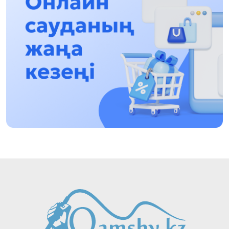
13:13, 30 Shilde 2026
Asqat Asylbekov: Kúshti bılikke kúshti tulǵalar
kerek!
12:01, 28 Shilde 2026
Abzal Dostıar: Dýman Muhametkárimdi Almaty
túrmesine aýystyrýy múmkin
16:15, 27 Shilde 2026
Óskenbaı Qulataıuly: Rýhanıatqa qyzmet etken
qalamger
17:46, 26 Shilde 2026
Eńbek adamyna kórsetilgen qurmet: Almaty
oblysynyń ákimi komýnaldyq qyzmetkerlermen