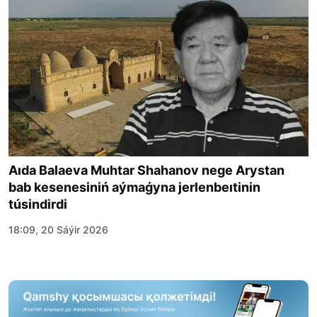
Aıda Balaeva Muhtar Shahanov nege Arystan
bab kesenesiniń aýmaǵyna jerlenbeıtinin
túsindirdi
18:09, 20 Sáýir 2026