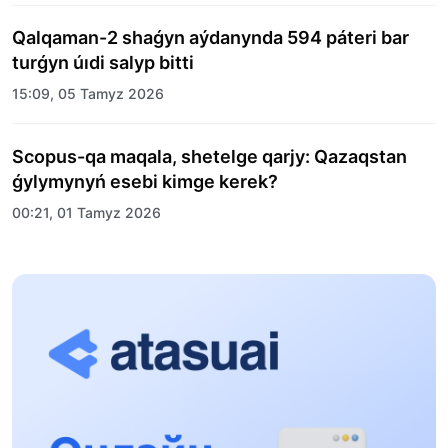
Qalqaman-2 shaǵyn aýdanynda 594 páteri bar
turǵyn úıdi salyp bitti
15:09, 05 Tamyz 2026
Scopus-qa maqala, shetelge qarjy: Qazaqstan
ǵylymynyń esebi kimge kerek?
00:21, 01 Tamyz 2026
«Zań kerýeni» jobasy: Abaı oblysynda quqyqtyq
túsindirý jumystary jalǵasýda
17:31, 31 Shilde 2026
Halyqaralyq «Formýla-1 H2O» jarysyn Qonaev
qalasynda ótkizý josparlanýda