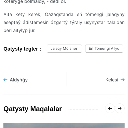
kóterýge bolmaıdy, - dedi ol.
Aıta ketý kerek, Qazaqstanda eń tómengi jalaqyny
esepteý ádistemesin ózgertý týraly usynystar talaıdan
beri aıtylyp júr.
Qatysty tegter :
Jalaqy Mólsheri
Eń Tómengi Aılyq
Aldyńǵy
Kelesi
Qatysty Maqalalar