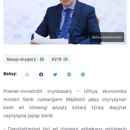
Ashyq derekkózden
Basyp shyǵarý :
6218
Bólisý:
Premer-mınıstrdiń orynbasary – Ulttyq ekonomıka
mınıstri Serik Jumanǵarın Májilistiń jalpy otyrysynan
keıin eń tómengi aılyqty kóterý týraly depýtat
usynysyna jaýap berdi.
- Depýtattardyń biri eń tómengi eńbekaqy mólsherin