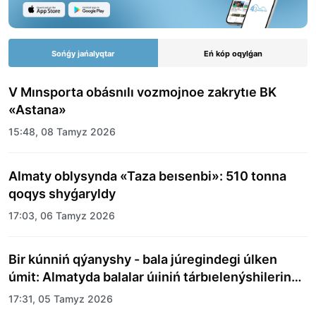
Sońǵy jańalyqtar
Eń kóp oqylǵan
V Mınsporta obásnılı vozmojnoe zakrytıe BK
«Astana»
15:48, 08 Tamyz 2026
Almaty oblysynda «Taza beısenbi»: 510 tonna
qoqys shyǵaryldy
17:03, 06 Tamyz 2026
Bir kúnniń qýanyshy - bala júregindegi úlken
úmit: Almatyda balalar úıiniń tárbıelenýshilerine
merekelik kún uıymdastyryldy
17:31, 05 Tamyz 2026