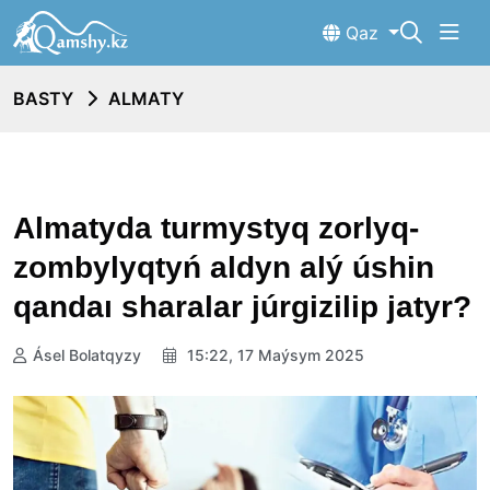
Qaz
BASTY
ALMATY
Almatyda turmystyq zorlyq-
zombylyqtyń aldyn alý úshin
qandaı sharalar júrgizilip jatyr?
Ásel Bolatqyzy
15:22, 17 Maýsym 2025