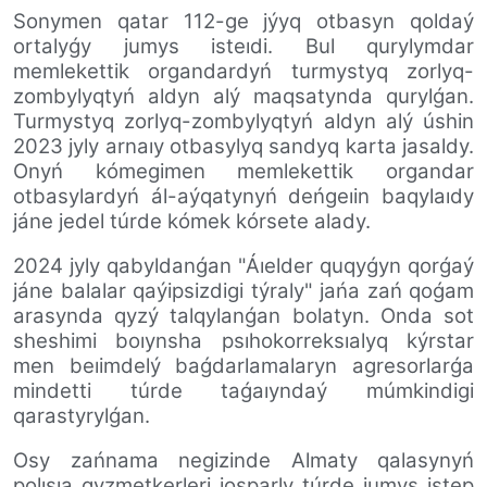
Sonymen qatar 112-ge jýyq otbasyn qoldaý
ortalyǵy jumys isteıdi. Bul qurylymdar
memlekettik organdardyń turmystyq zorlyq-
zombylyqtyń aldyn alý maqsatynda qurylǵan.
Turmystyq zorlyq-zombylyqtyń aldyn alý úshin
2023 jyly arnaıy otbasylyq sandyq karta jasaldy.
Onyń kómegimen memlekettik organdar
otbasylardyń ál-aýqatynyń deńgeıin baqylaıdy
jáne jedel túrde kómek kórsete alady.
2024 jyly qabyldanǵan "Áıelder quqyǵyn qorǵaý
jáne balalar qaýipsizdigi týraly" jańa zań qoǵam
arasynda qyzý talqylanǵan bolatyn. Onda sot
sheshimi boıynsha psıhokorreksıalyq kýrstar
men beıimdelý baǵdarlamalaryn agresorlarǵa
mindetti túrde taǵaıyndaý múmkindigi
qarastyrylǵan.
Osy zańnama negizinde Almaty qalasynyń
polısıa qyzmetkerleri josparly túrde jumys istep