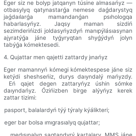
Eger siz ne bolyp jatqanyn túsine almasańyz —
otbasylyq qatynastarǵa nemese daǵdarystyq
jaǵdaılarǵa mamandanǵan psıhologqa
habarlasyńyz. Jaqsy maman sizdiń
sezimderińizdi
joldasyńyzdyń
manıpýlásıasynan
ajyratýǵa jáne tyǵyryqtan shyǵýdyń jolyn
tabýǵa kómektesedi.
4. Qujattar men qajetti zattardy jınańyz
Eger mamannyń kómegi kómektespese jáne siz
ketýdi sheshseńiz, durys daıyndalý mańyzdy.
Eń qajet degen zattaryńyz úshin sómke
daıyndańyz. Ózińizben birge alýyńyz kerek
zattar tizimi:
pasport, balalardyń týý týraly kýálikteri;
eger bar bolsa ımıgrasıalyq qujattar;
medısınalyq saqtandyrý kartalary, MMS jáne