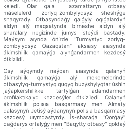
keledi. Olar qala
azamattaryn otbasy
máselelerdi zorlyq-zombylyqsyz sheshýge
shaqyrady. Otbasyndaǵy qaıǵyly oqıǵalardyń
aldyn alý maqsatynda birneshe aldyn alý
sharalary negizinde jumys isteýdi bastady.
Maýsym aıynda óńirde "Turmystyq zorlyq-
zombylyqsyz Qazaqstan" aksıasy aıasynda
ákimshilik qamaýǵa alynǵandarmen kezdesý
ótkizildi.
Osy aýqymdy naýqan aıasynda qalanyń
ákimshilik qamaýǵa alý mekemelerinde
otbasylyq-turmystyq quqyq buzýshylyqtar úshin
jaýapkershilikke tartylǵan adamdarmen
profılaktıkalyq kezdesýler ótkiziledi. Qalanyń
ákimshilik polısıa basqarmasy men Almaty
qalasynyń Jetisý aýdanynyń polısıa basqarmasy
kezdesý uıymdastyrdy. İs-sharaǵa "Qorǵaý"
daǵdarys ortalyǵy men "Baqytty otbasy" qoldaý