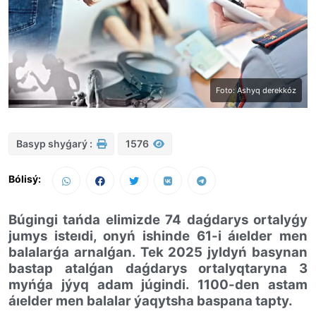
Foto: Ashyq derekkóz
Basyp shyǵarý :
1576
Bólisý:
Búgingi tańda elimizde 74 daǵdarys ortalyǵy
jumys isteıdi, onyń ishinde 61-i áıelder men
balalarǵa arnalǵan. Tek 2025 jyldyń basynan
bastap atalǵan daǵdarys ortalyqtaryna 3
myńǵa jýyq adam júgindi. 1100-den astam
áıelder men balalar ýaqytsha baspana tapty.