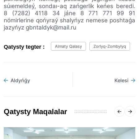
súıemeldeý, sondaı-aq zańgerlik keńes beredi.
8 (7282) 4118 34 jáne 8 771 771 99 91
nómirlerine qońyraý shalyńyz nemese poshtaǵa
jazyńyz gbntaldyk@mail.ru
Qatysty tegter :
Almaty Qalasy
Zorlyq-Zombylyq
Aldyńǵy
Kelesi
Qatysty Maqalalar