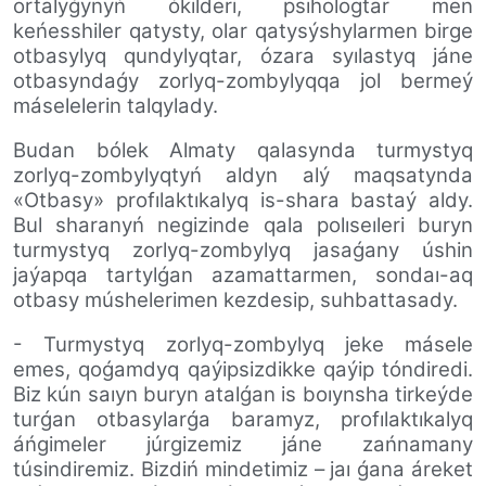
ortalyǵynyń ókilderi, psıhologtar men
keńesshiler qatysty, olar qatysýshylarmen birge
otbasylyq qundylyqtar, ózara syılastyq jáne
otbasyndaǵy zorlyq-zombylyqqa jol bermeý
máselelerin talqylady.
Budan bólek Almaty qalasynda turmystyq
zorlyq-zombylyqtyń aldyn alý maqsatynda
«Otbasy» profılaktıkalyq is-shara bastaý aldy.
Bul sharanyń negizinde qala polıseıleri buryn
turmystyq zorlyq-zombylyq jasaǵany úshin
jaýapqa tartylǵan azamattarmen, sondaı-aq
otbasy múshelerimen kezdesip, suhbattasady.
- Turmystyq zorlyq-zombylyq jeke másele
emes, qoǵamdyq qaýipsizdikke qaýip tóndiredi.
Biz kún saıyn buryn atalǵan is boıynsha tirkeýde
turǵan otbasylarǵa baramyz, profılaktıkalyq
áńgimeler júrgizemiz jáne zańnamany
túsindiremiz. Bizdiń mindetimiz – jaı ǵana áreket