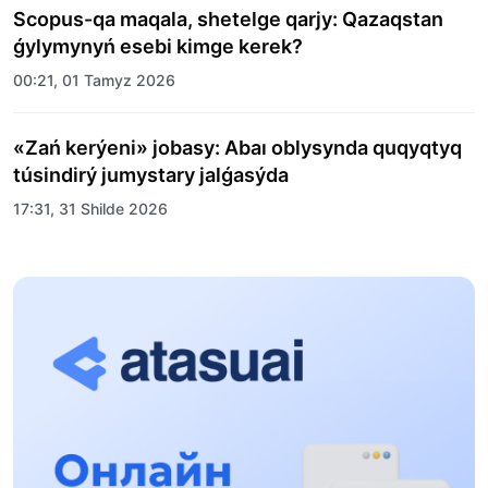
Scopus-qa maqala, shetelge qarjy: Qazaqstan
ǵylymynyń esebi kimge kerek?
00:21, 01 Tamyz 2026
«Zań kerýeni» jobasy: Abaı oblysynda quqyqtyq
túsindirý jumystary jalǵasýda
17:31, 31 Shilde 2026
Halyqaralyq «Formýla-1 H2O» jarysyn Qonaev
qalasynda ótkizý josparlanýda
13:13, 30 Shilde 2026
Asqat Asylbekov: Kúshti bılikke kúshti tulǵalar
kerek!
12:01, 28 Shilde 2026