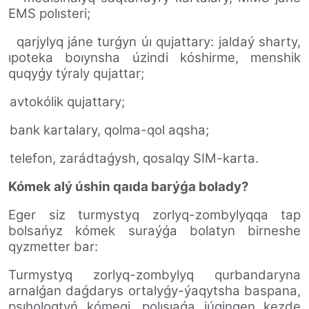
EMS polısteri;
qarjylyq jáne turǵyn úı qujattary: jaldaý sharty,
ıpoteka boıynsha úzindi kóshirme, menshik
quqyǵy týraly qujattar;
avtokólik qujattary;
bank kartalary, qolma-qol aqsha;
telefon, zarádtaǵysh, qosalqy SIM-karta.
Kómek alý úshin qaıda barýǵa bolady?
Eger siz turmystyq zorlyq-zombylyqqa tap
bolsańyz kómek suraýǵa bolatyn birneshe
qyzmetter bar:
Turmystyq zorlyq-zombylyq qurbandaryna
arnalǵan daǵdarys ortalyǵy-ýaqytsha baspana,
psıhologtyń kómegi, polısıaǵa júgingen kezde