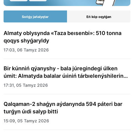
Sońǵy jańalyqtar
Eń kóp oqylǵan
Almaty oblysynda «Taza beısenbi»: 510 tonna
qoqys shyǵaryldy
17:03, 06 Tamyz 2026
Bir kúnniń qýanyshy - bala júregindegi úlken
úmit: Almatyda balalar úıiniń tárbıelenýshilerine
merekelik kún uıymdastyryldy
17:31, 05 Tamyz 2026
Qalqaman-2 shaǵyn aýdanynda 594 páteri bar
turǵyn úıdi salyp bitti
15:09, 05 Tamyz 2026