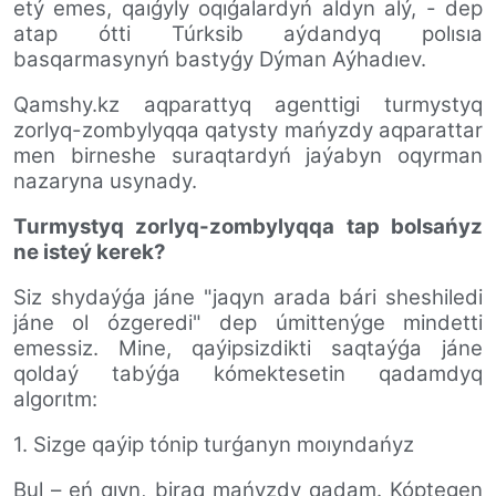
etý emes, qaıǵyly oqıǵalardyń aldyn alý, - dep
atap ótti Túrksib aýdandyq polısıa
basqarmasynyń bastyǵy Dýman Aýhadıev.
Qamshy.kz aqparattyq agenttigi turmystyq
zorlyq-zombylyqqa qatysty mańyzdy aqparattar
men birneshe suraqtardyń jaýabyn oqyrman
nazaryna usynady.
T
urmystyq zorlyq-zombylyqqa tap bolsańyz
ne isteý kerek
?
Siz shydaýǵa jáne "
jaqyn arada bári sheshiledi
jáne ol ózgeredi
"
dep úmittenýge mindetti
emessiz. Mine, qaýipsizdikti saqtaýǵa jáne
qoldaý tabýǵa kómektesetin qadamdyq
algorıtm:
1. Sizge qaýip tónip turǵanyn moıyndańyz
Bul
–
eń qıyn, biraq mańyzdy qadam. Kóptegen