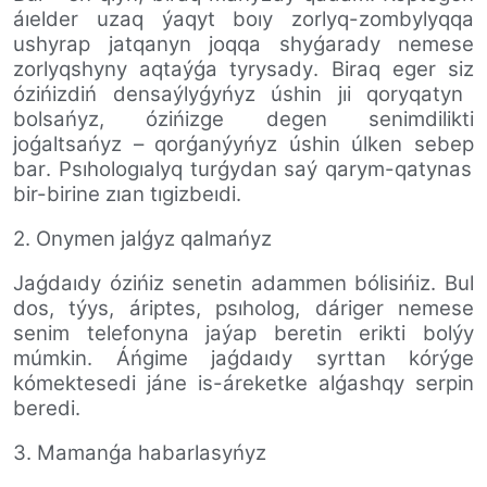
áıelder uzaq ýaqyt boıy
zorlyq-zombylyqqa
ushyrap
jatqanyn joqqa shyǵarady nemese
zorlyqshyny
aqta
ýǵa tyrysady
. Biraq eger siz
ózińizdiń densaýlyǵyńyz úshin jıi qoryqatyn
bolsańyz,
ózińizge degen senimdilikti
joǵaltsańyz
– qorǵanýyńyz úshin
úlken
sebep
bar
.
Psıhologıalyq turǵydan saý qarym-qatynas
bir-birine zıan tıgizbeıdi
.
2. Onymen jalǵyz qalmańyz
Jaǵdaıdy ózińiz s
enetin adammen bólisińiz. Bul
dos, týys, áriptes, psıholog, dáriger nemese
senim telefony
na jaýap beretin
erikti
bolýy
múmkin. Áńgime jaǵdaıdy syrttan kórýge
kómektesedi jáne is-áreketke alǵashqy serpin
beredi.
3. Mamanǵa habarlasyńyz