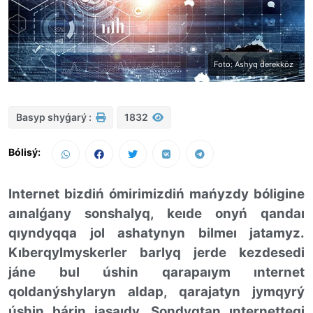
Foto: Ashyq derekkóz
Basyp shyǵarý :
1832
Bólisý:
Internet bizdiń ómirimizdiń
mańyzdy
bóligine
aınalǵany sonshalyq, keıde
onyń qandaı
qıyndyqqa jol ashatynyn bilmeı jatamyz
.
Kıberqylmyskerler barlyq jerde kezdesedi
jáne bul úshin qarapaıym ınternet
qoldanýshylaryn
aldap, qarajatyn jymqyrý
úshin
bárin jasaıdy
. S
ondyqtan ınternettegi