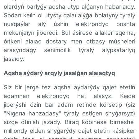
olardyń barlyǵy aqsha utyp alǵanyn habarlaıdy.
Sodan keıin ol utysty qalaı alýǵa bolatyny týraly
nusqaýlar alý úshin elektrondyq poshta
mekenjaıyn jiberedi. Bul ásirese aılaker sqema,
óıtkeni alaıaq dostary men otbasy músheleri
arasyndaǵy senimdilik týraly alypsatarlyq
jasaıdy.
Aqsha aýdarý arqyly jasalǵan alaıaqtyq
Siz bir jerge tez aqsha aýdarýdy qajet etetin
adamnan elektrondyq hat alasyz. Keıde
jiberýshi ózin
baı adam retinde kórsetip
(siz
"Nıgerıa hanzadasy" týraly estigen shyǵarsyz)
sizge ótinish jazady.
B
iraq kóbinese birneshe
mıllıondy elden shyǵarýdy qajet etetin kásipker