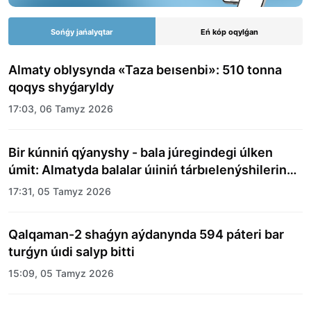
Sońǵy jańalyqtar
Eń kóp oqylǵan
Almaty oblysynda «Taza beısenbi»: 510 tonna
qoqys shyǵaryldy
17:03, 06 Tamyz 2026
Bir kúnniń qýanyshy - bala júregindegi úlken
úmit: Almatyda balalar úıiniń tárbıelenýshilerine
merekelik kún uıymdastyryldy
17:31, 05 Tamyz 2026
Qalqaman-2 shaǵyn aýdanynda 594 páteri bar
turǵyn úıdi salyp bitti
15:09, 05 Tamyz 2026