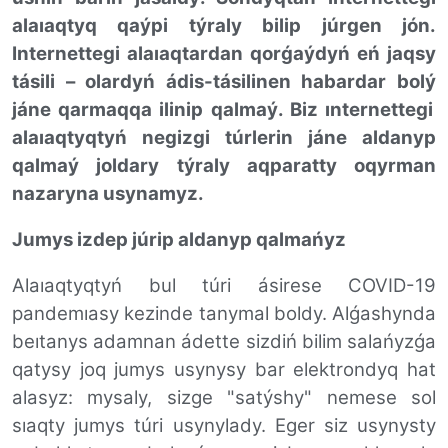
alaıaqtyq qaýpi
týraly bilip júrgen jón.
Internettegi alaıaqtardan qorǵaýdyń eń jaqsy
tásili
– olardyń ádis-tásilinen habardar bolý
jáne
qarmaqqa ilinip qalmaý
.
Biz ı
nternettegi
alaıaqtyqtyń negizgi túrlerin jáne aldanyp
qalmaý
joldary týraly aqparatty oqyrman
nazaryna usynamyz.
Jumys izdep júrip aldanyp qalmańyz
Alaıaqtyqtyń bul túri ásirese COVID-19
pandemıasy kezinde tanymal boldy. Alǵashynda
beıtanys adamnan ádette sizdiń bilim salańyzǵa
qatysy joq jumys usynysy bar elektrondyq hat
alasyz: mysaly, sizge "satýshy" nemese sol
sıaqty jumys túri usynylady. Eger siz usynysty