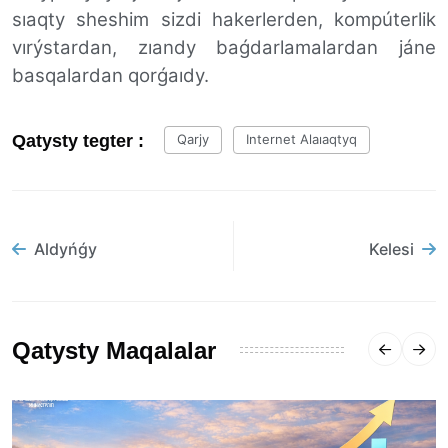
sıaqty sheshim sizdi hakerlerden, kompúterlik
vırýstardan, zıandy baǵdarlamalardan jáne
basqalardan qorǵaıdy.
Qatysty tegter :
Qarjy
Internet Alaıaqtyq
Aldyńǵy
Kelesi
Qatysty Maqalalar