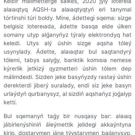
Keıbir málimetterge sáıkes, 2020 jyly lotereıa
alaıaqtyq AQSH-ta alaıaqtyqtyń eń tanymal
tórtinshi túri boldy. Mine, ádettegi sqema: sizge
belgisiz lotereıada, ádette basqa elde úlken
somany utyp alǵanyńyz týraly elektrondyq hat
keledi. Utys alý úshin sizge aqsha tóleý
usynylady. Ádette, alaıaqtar bul saqtandyrý
tólemi, tabys salyǵy, banktik komısıa nemese
kýrerlik jetkizý qyzmetteri úshin tólem dep
málimdeıdi. Sizden jeke basyńyzdy rastaý úshin
derekterdi jiberý suralady, endi siz jeke basyn
urlaýdyń qurbanysyz, al sizdiń aqshańyz joǵalyp
ketti.
Bul sqemanyń taǵy bir nusqasy bar: alaıaq
jábirlenýshiniń áleýmettik jelidegi akkaýntyna
kirip, dostarymen jáne týystarymen baılanysyp,