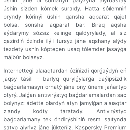
úshin jáne ol somanyń paıyzyna aıyrbastaý
úshin sizden kómek suraıdy. Hatta sóılemniń
oryndy kórinýi úshin qansha aqparat qajet
bolsa, sonsha aqparat bar. Biraq aqsha
aýdarymy sózsiz keıinge qaldyrylady, al siz
qazirdiń ózinde ilýli tursyz jáne aqshany alýdy
tezdetý úshin kóptegen usaq tólemder jasaýǵa
májbúr bolasyz.
Internettegi alaıaqtardan ózińizdi qorǵaýdyń eń
jaqsy tásil
i –
barlyq qurylǵylarǵa qaýipsizdik
baǵdarlamasyn ornatý jáne ony únemi jańartyp
otyrý. Jalǵan antıvırýstyq baǵdarlamalardan saq
bolyńyz: ádette olardyń atyn jamylǵan alaıaqtar
zıandy kodty taratady. Antıvırýstyq
baǵdarlamany tek óndirýshiniń resmı saıtynda
satyp alyńyz jáne júkteńiz. Kaspersky Premium