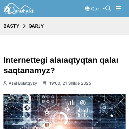
Qaz
BASTY
QARJY
Internettegi alaıaqtyqtan qalaı
saqtanamyz?
Ásel Bolatqyzy
19:00, 21 Shilde 2025