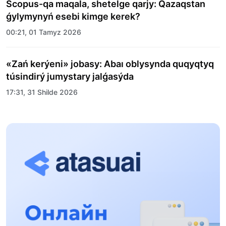
Scopus-qa maqala, shetelge qarjy: Qazaqstan
ǵylymynyń esebi kimge kerek?
00:21, 01 Tamyz 2026
«Zań kerýeni» jobasy: Abaı oblysynda quqyqtyq
túsindirý jumystary jalǵasýda
17:31, 31 Shilde 2026
Halyqaralyq «Formýla-1 H2O» jarysyn Qonaev
qalasynda ótkizý josparlanýda
13:13, 30 Shilde 2026
Asqat Asylbekov: Kúshti bılikke kúshti tulǵalar
kerek!
12:01, 28 Shilde 2026