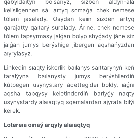
qabyldaıtyn bolsańyz, sizben aldyn-ala
kelisilgennen sál artyq somaǵa chek nemese
tólem jasalady. Osydan keıin sizden artyq
qarajatty qaıtarý suralady. Árıne, chek nemese
tólem tapsyrmasy jalǵan bolyp shyǵady jáne siz
jalǵan jumys berýshige jibergen aqshańyzdan
aıyrylasyz.
Linkedin sıaqty iskerlik baılanys saıttarynyń keń
taralýyna baılanysty jumys berýshilerdiń
kútpegen usynystary ádettegideı boldy, ıaǵnı
aqsha tapqysy keletinderdiń barlyǵy naqty
usynystardy alaıaqtyq sqemalardan ajyrata bilýi
kerek.
Lotereıa oınaý arqyly alaıaqtyq