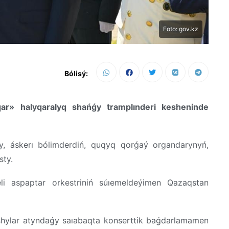
Foto: gov.kz
Bólisý:
r» halyqaralyq shańǵy tramplınderi kesheninde
y, áskerı bólimderdiń, quqyq qorǵaý organdarynyń,
sty.
i aspaptar orkestriniń súıemeldeýimen Qazaqstan
vshylar atyndaǵy saıabaqta konserttik baǵdarlamamen