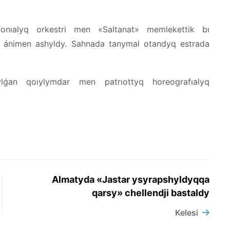
fonıalyq orkestri men «Saltanat» memlekettik bı
» ánimen ashyldy. Sahnada tanymal otandyq estrada
ylǵan qoıylymdar men patrıottyq horeografıalyq
Almatyda «Jastar ysyrapshyldyqqa
qarsy» chellendji bastaldy
Kelesi