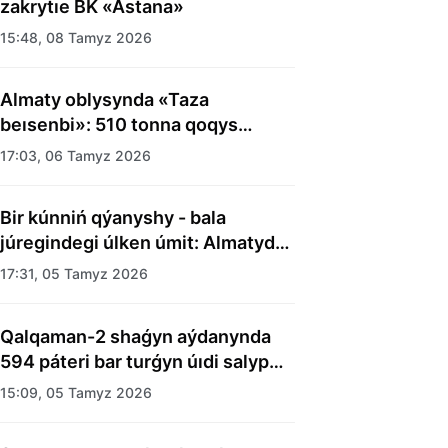
zakrytıe BK «Astana»
15:48, 08 Tamyz 2026
Almaty oblysynda «Taza
beısenbi»: 510 tonna qoqys
shyǵaryldy
17:03, 06 Tamyz 2026
Bir kúnniń qýanyshy - bala
júregindegi úlken úmit: Almatyda
balalar úıiniń tárbıelenýshilerine
17:31, 05 Tamyz 2026
merekelik kún uıymdastyryldy
Qalqaman-2 shaǵyn aýdanynda
594 páteri bar turǵyn úıdi salyp
bitti
15:09, 05 Tamyz 2026