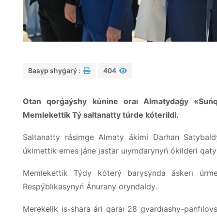
Basyp shyǵarý :
404
Otan qorǵaýshy kúnine oraı Almatydaǵy «Suńqa
Memlekettik Tý saltanatty túrde kóterildi.
Saltanatty rásimge Almaty ákimi Darhan Satybald
úkimettik emes jáne jastar uıymdarynyń ókilderi qaty
Memlekettik Týdy kóterý barysynda áskerı úrmel
Respýblıkasynyń Ánurany oryndaldy.
Merekelik is-shara ári qaraı 28 gvardıashy-panfılo