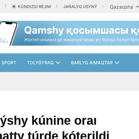
Qazaqsha
KÚNDIZGI REJIM
JAŃALYQ USYNÝ
SPORT
TOLYǴYRAQ
BARLYQ AIMAQTAR
ýshy kúnine oraı
atty túrde kóterildi