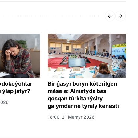
Q
vdokoýchtar
Bir ǵasyr buryn kóterilgen
a
 ýlap jatyr?
másele: Almatyda bas
qosqan túrkitanýshy
1
2026
ǵalymdar ne týraly keńesti
18:00, 21 Mamyr 2026