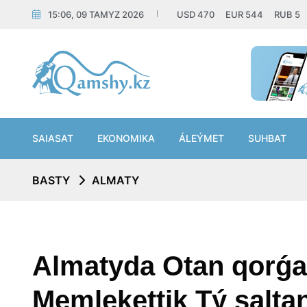
15:06, 09 TAMYZ 2026
USD
470
EUR
544
RUB
5
SAIASAT
EKONOMIKA
ÁLEÝMET
SUHBAT
BASTY
ALMATY
Almatyda Otan qorǵa
Memlekettik Tý saltan