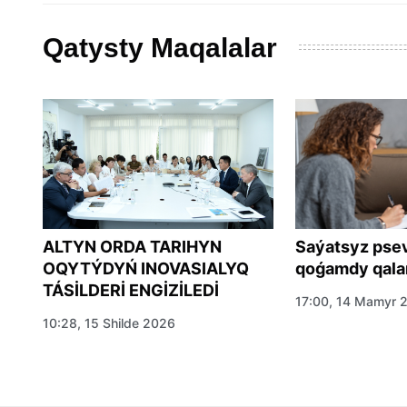
Qatysty Maqalalar
Saýatsyz pse
15
ALTYN ORDA TARIHYN
qoǵamdy qalaı
OQYTÝDYŃ INOVASIALYQ
TÁSİLDERİ ENGİZİLEDİ
17:00, 14 Mamyr 
10:28, 15 Shilde 2026