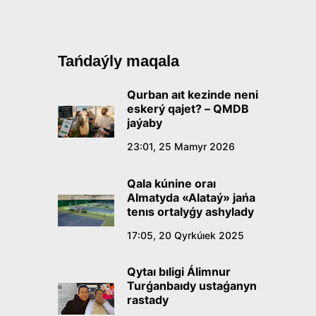
Tańdaýly maqala
Qurban aıt kezinde neni
eskerý qajet? – QMDB
jaýaby
23:01, 25 Mamyr 2026
Qala kúnine oraı
Almatyda «Alataý» jańa
tenıs ortalyǵy ashylady
17:05, 20 Qyrkúıek 2025
Qytaı bıligi Álimnur
Turǵanbaıdy ustaǵanyn
rastady