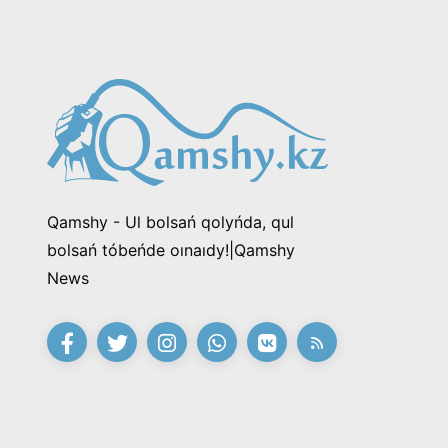
Qamshy - Ul bolsań qolyńda, qul
bolsań tóbeńde oınaıdy!|Qamshy
News