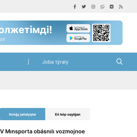
Joba týraly
Sońǵy jańalyqtar
Eń kóp oqylǵan
V Mınsporta obásnılı vozmojnoe