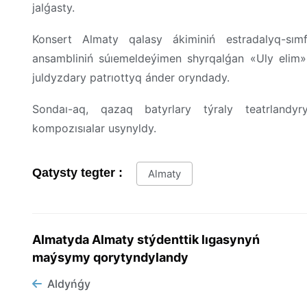
jalǵasty.
Konsert Almaty qalasy ákiminiń estradalyq-sım
ansambliniń súıemeldeýimen shyrqalǵan «Uly elim
juldyzdary patrıottyq ánder oryndady.
Sondaı-aq, qazaq batyrlary týraly teatrlandyr
kompozısıalar usynyldy.
Qatysty tegter :
Almaty
Almatyda Almaty stýdenttik lıgasynyń
maýsymy qorytyndylandy
Aldyńǵy