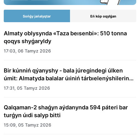
Sońǵy jańalyqtar
Eń kóp oqylǵan
Almaty oblysynda «Taza beısenbi»: 510 tonna
qoqys shyǵaryldy
17:03, 06 Tamyz 2026
Bir kúnniń qýanyshy - bala júregindegi úlken
úmit: Almatyda balalar úıiniń tárbıelenýshilerine
merekelik kún uıymdastyryldy
17:31, 05 Tamyz 2026
Qalqaman-2 shaǵyn aýdanynda 594 páteri bar
turǵyn úıdi salyp bitti
15:09, 05 Tamyz 2026