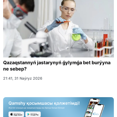
Qazaqstannyń jastarynyń ǵylymǵa bet burýyna
ne sebep?
21:41, 31 Naýryz 2026