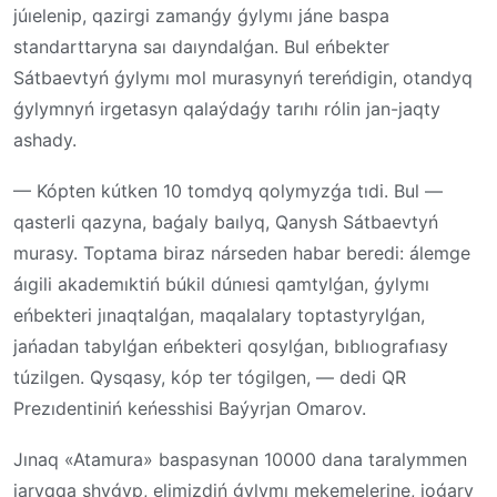
júıelenip, qazirgi zamanǵy ǵylymı jáne baspa
standarttaryna saı daıyndalǵan. Bul eńbekter
Sátbaevtyń ǵylymı mol murasynyń tereńdigin, otandyq
ǵylymnyń irgetasyn qalaýdaǵy tarıhı rólin jan-jaqty
ashady.
— Kópten kútken 10 tomdyq qolymyzǵa tıdi. Bul —
qasterli qazyna, baǵaly baılyq, Qanysh Sátbaevtyń
murasy. Toptama biraz nárseden habar beredi: álemge
áıgili akademıktiń búkil dúnıesi qamtylǵan, ǵylymı
eńbekteri jınaqtalǵan, maqalalary toptastyrylǵan,
jańadan tabylǵan eńbekteri qosylǵan, bıblıografıasy
túzilgen. Qysqasy, kóp ter tógilgen, — dedi QR
Prezıdentiniń keńesshisi Baýyrjan Omarov.
Jınaq «Atamura» baspasynan 10000 dana taralymmen
jaryqqa shyǵyp, elimizdiń ǵylymı mekemelerine, joǵary