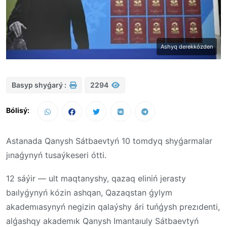
Ashyq derekkózden
Basyp shyǵarý :
2294
Bólisý:
Astanada Qanysh Sátbaevtyń 10 tomdyq shyǵarmalar
jınaǵynyń tusaýkeseri ótti.
12 sáýir — ult maqtanyshy, qazaq eliniń jerasty
baılyǵynyń kózin ashqan, Qazaqstan ǵylym
akademıasynyń negizin qalaýshy ári tuńǵysh prezıdenti,
alǵashqy akademık Qanysh Imantaıuly Sátbaevtyń