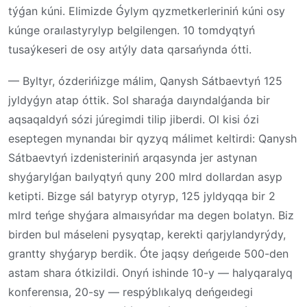
týǵan kúni. Elimizde Ǵylym qyzmetkerleriniń kúni osy
kúnge oraılastyrylyp belgilengen. 10 tomdyqtyń
tusaýkeseri de osy aıtýly data qarsańynda ótti.
— Byltyr, ózderińizge málim, Qanysh Sátbaevtyń 125
jyldyǵyn atap óttik. Sol sharaǵa daıyndalǵanda bir
aqsaqaldyń sózi júregimdi tilip jiberdi. Ol kisi ózi
eseptegen mynandaı bir qyzyq málimet keltirdi: Qanysh
Sátbaevtyń izdenisteriniń arqasynda jer astynan
shyǵarylǵan baılyqtyń quny 200 mlrd dollardan asyp
ketipti. Bizge sál batyryp otyryp, 125 jyldyqqa bir 2
mlrd teńge shyǵara almaısyńdar ma degen bolatyn. Biz
birden bul máseleni pysyqtap, kerekti qarjylandyrýdy,
grantty shyǵaryp berdik. Óte jaqsy deńgeıde 500-den
astam shara ótkizildi. Onyń ishinde 10-y — halyqaralyq
konferensıa, 20-sy — respýblıkalyq deńgeıdegi