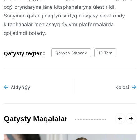
oqý oryndaryna jáne kitaphanalaryna úlestirildi.
Sonymen qatar, jınaqtyń sıfrlyq nusqasy elektrondy
kitaphanalar men ashyq ǵylymı platformalarda
qoljetimdi bolady.
Qatysty tegter :
Qanysh Sátbaev
10 Tom
Aldyńǵy
Kelesi
Qatysty Maqalalar