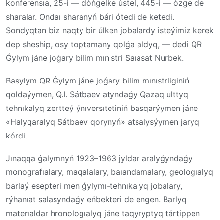
konferensıa, 25-i — dóńgelke ústel, 445-i — ózge de
sharalar. Ondaı sharanyń bári ótedi de ketedi.
Sondyqtan biz naqty bir úlken jobalardy isteýimiz kerek
dep sheship, osy toptamany qolǵa aldyq, — dedi QR
Ǵylym jáne joǵary bilim mınıstri Saıasat Nurbek.
Basylym QR Ǵylym jáne joǵary bilim mınıstrliginiń
qoldaýymen, Q.I. Sátbaev atyndaǵy Qazaq ulttyq
tehnıkalyq zertteý ýnıversıtetiniń basqarýymen jáne
«Halyqaralyq Sátbaev qorynyń» atsalysýymen jaryq
kórdi.
Jınaqqa ǵalymnyń 1923–1963 jyldar aralyǵyndaǵy
monografıalary, maqalalary, baıandamalary, geologıalyq
barlaý esepteri men ǵylymı-tehnıkalyq jobalary,
rýhanıat salasyndaǵy eńbekteri de engen. Barlyq
materıaldar hronologıalyq jáne taqyryptyq tártippen