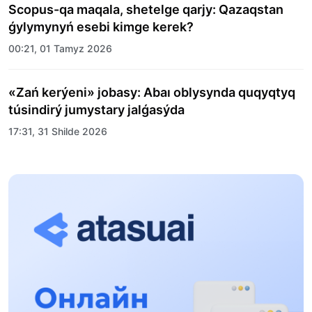
Scopus-qa maqala, shetelge qarjy: Qazaqstan
ǵylymynyń esebi kimge kerek?
00:21, 01 Tamyz 2026
«Zań kerýeni» jobasy: Abaı oblysynda quqyqtyq
túsindirý jumystary jalǵasýda
17:31, 31 Shilde 2026
Halyqaralyq «Formýla-1 H2O» jarysyn Qonaev
qalasynda ótkizý josparlanýda
13:13, 30 Shilde 2026
Asqat Asylbekov: Kúshti bılikke kúshti tulǵalar
kerek!
12:01, 28 Shilde 2026