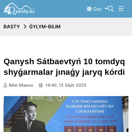
Qaz
BASTY
ǴYLYM-BILIM
Qanysh Sátbaevtyń 10 tomdyq
shyǵarmalar jınaǵy jaryq kórdi
Bıfat Eltaeva
14:40, 12 Sáýir 2025